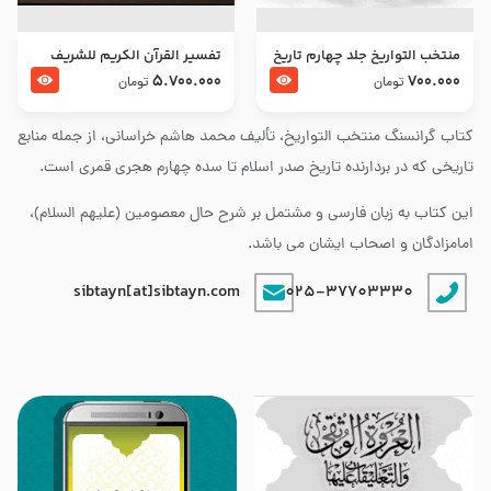
منتخب التواریخ جلد چهارم تاریخ
تفسير القرآن الكريم للشريف
امام زین العابدین و امام محمد
المرتضي قدس سرّه
5.700.000
700.000
تومان
تومان
باقر علیهما السلام
کتاب گرانسنگ منتخب التواريخ، تألیف محمد هاشم خراسانی، از جمله منابع
تاریخی که در بردارنده تاریخ صدر اسلام تا سده چهارم هجری قمری است.
این کتاب به زبان فارسی و مشتمل بر شرح حال معصومین (علیهم السلام)،
امامزادگان و اصحاب ایشان می باشد.
sibtayn[at]sibtayn.com
025-37703330