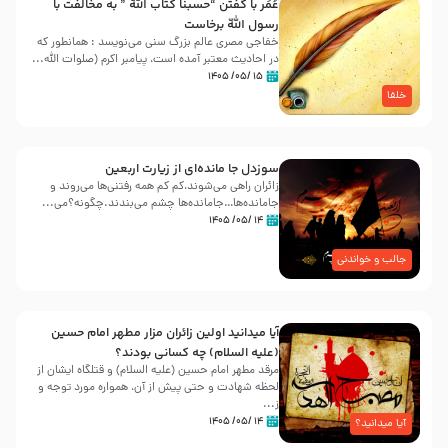
عُمَر با گفتن “حسبنا كتاب اللّه ” به مخالفت با
رسول اللّه برخاست
خفاجی مصری عالم بزرگ سنی می‌نویسد : همانطور که
در احادیث معتبر آمده است، پیامبر اکرم (صلوات اللّه...
۱۵ /۰۵/ ۱۴۰۵
خلفا
سوزدل جا مانده‌ای از زیارت اربعین
زائران راهی می‌شوند،کم‌ کم همه رفتنی‌ها می‌روند و
جامانده‌ها…جامانده‌ها چشم می‌بندند.چگونه؟می‌...
۱۴ /۰۵/ ۱۴۰۵
جالب و خواندنی
آیا میدانید اولین زائران مزار مطهر امام حسین
(علیه السلام) چه کسانی بودند؟
مرقد مطهر امام حسین (علیه السلام) و قتلگاه ایشان از
لحظه شهادت و حتی پیش از آن، همواره مورد توجه و
ز...
۱۴ /۰۵/ ۱۴۰۵
آیا میدانید؟