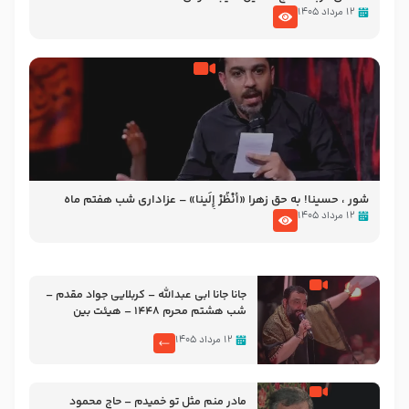
۱۲ مرداد ۱۴۰۵
شور ، حسینا! به‌ حق زهرا «أُنْظُرْ إِلَینا» – عزاداری شب هفتم ماه
محرّم 1405
۱۲ مرداد ۱۴۰۵
جانا جانا ابی عبدالله – کربلایی جواد مقدم –
شب هشتم محرم 1448 – هیئت بین
الحرمین طهران
۱۲ مرداد ۱۴۰۵
مادر منم مثل تو خمیدم – حاج محمود