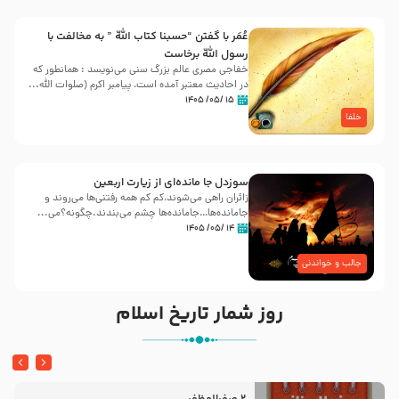
عُمَر با گفتن “حسبنا كتاب اللّه ” به مخالفت با
رسول اللّه برخاست
خفاجی مصری عالم بزرگ سنی می‌نویسد : همانطور که
در احادیث معتبر آمده است، پیامبر اکرم (صلوات اللّه...
۱۵ /۰۵/ ۱۴۰۵
خلفا
سوزدل جا مانده‌ای از زیارت اربعین
زائران راهی می‌شوند،کم‌ کم همه رفتنی‌ها می‌روند و
جامانده‌ها…جامانده‌ها چشم می‌بندند.چگونه؟می‌...
۱۴ /۰۵/ ۱۴۰۵
جالب و خواندنی
روز شمار تاریخ اسلام