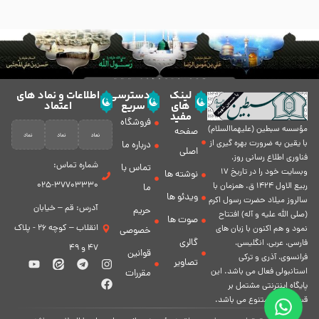
لینک
دسترسی
اطلاعات و نماد های
های
سریع
اعتماد
مفید
فروشگاه
مؤسسه سبطين (عليهماالسلام)
صفحه
با يقين به ضرورت بهره گیرى از
درباره ما
اصلی
فناورى اطلاع رسانى روز،
شماره تماس:
تماس با
وبسایت خود را در تاريخ 17
نوشته ها
37703330-025
ربيع الاول 1424 ق. همزمان با
ما
ویدئو ها
سالروز ميلاد حضرت رسول اكرم
آدرس: قم – خیابان
حریم
(صلی الله علیه و آله) افتتاح
صوت ها
انقلاب – کوچه 26 - پلاک
نمود و هم اكنون با زبان های
خصوصی
گالری
فارسی، عربى، انگلیسی،
47 و 49
قوانین
فرانسوی، آذری و ترکی
تصاویر
استانبولی فعال مى باشد. اين
مقررات
پايگاه اينترنتى مشتمل بر
قسمت هاى متنوع مى باشد.