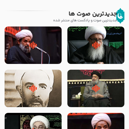
جدیدترین صوت ها
جدیدترین صوت و پادکست های منتشر شده
زوّار اربعین امام حسین (علیه
روضه جانسوز پاره های جگر امام
السلام) با این اشتیاق به زیارت
حسن مجتبی علیه السلام-حجت
بروند – آیت الله وحید خراسانی
الاسلام بندانی
لقب حضرت رقیه سلام الله علیها به
روضه‌ی مجلس یزید ملعون و
چه معناست – حجت الاسلام علوی
اسارت اهل‌بیت علیهم‌السلام –
تهرانی
مرحوم حجت‌الاسلام شیخ علی
محدث زاده