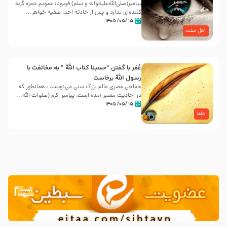
پیامبر(صلی‌الله‌علیه‌وآله و سلم) فرمود: عمویم حمزه گریه
کننده‌ای ندارد و پس از حادثه احد، صفیه خواهر...
۱۵ /۰۵/ ۱۴۰۵
اهل سنت
عُمَر با گفتن “حسبنا كتاب اللّه ” به مخالفت با
رسول اللّه برخاست
خفاجی مصری عالم بزرگ سنی می‌نویسد : همانطور که
در احادیث معتبر آمده است، پیامبر اکرم (صلوات اللّه...
۱۵ /۰۵/ ۱۴۰۵
خلفا