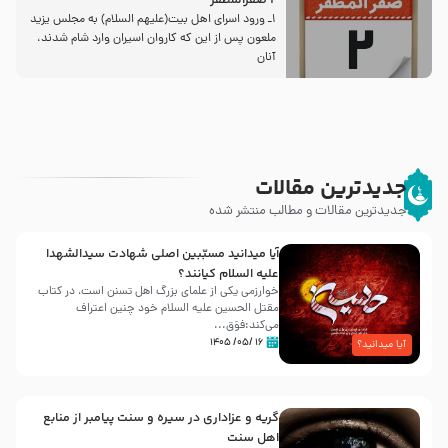
2 صفرالمظفر
1ـ ورود اسراى اهل بیت‌(علیهم السلام) به مجلس یزید
ملعون پس از این كه كاروان اسیران وارد شام شدند،
آنان
جدیدترین مقالات
جدیدترین مقالات و مطالب منتشر شده
آیا میدانید مسبّبین اصلی شهادت سیدالشهدا
علیه ‌السلام کیانند؟
خوارزمی یکی از علمای بزرگ اهل تسنن است، در کتاب
مقتل الحسین علیه ‌السلام خود چنین اعتراف
می‌کند:فوَق...
۱۶ /۰۵/ ۱۴۰۵
آیا میدانید؟
گریه و عزاداری در سیره و سنت پیامبر از منابع
اهل سنت