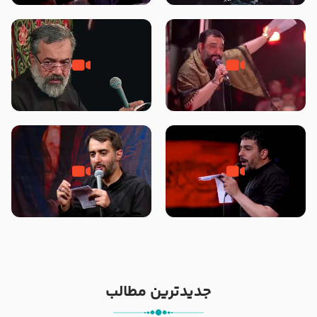
محرّم 1405
جانا جانا ابی عبدالله – کربلایی جواد
مادر منم مثل تو خمیدم – حاج
مقدم – شب هشتم محرم 1448 –
محمود کریمی – شهادت حضرت
هیئت بین الحرمین طهران
رقیه علیها السلام – تیر ۱۴۰۵
هیئت رایة العباس علیه السلام
تک ، عبّاس، صاحب دل‌هاست –
من غلام نوکراتم من عاشق کربلاتم
حاج حنیف طاهری – عزاداری شب
– شور زمینه – شب هفتم – محرم
تاسوعا 1405
1397 – کربلایی محمدحسین
پویانفر
جدیدترین مطالب