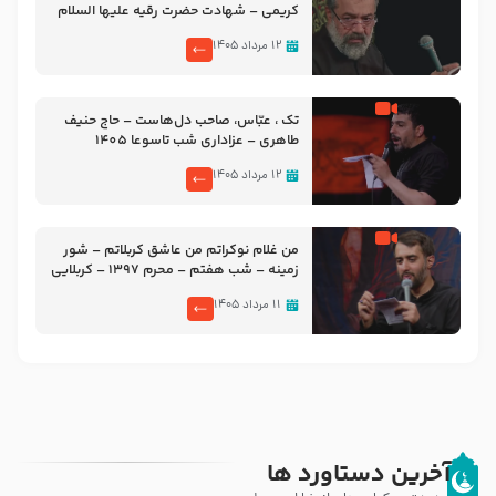
کریمی – شهادت حضرت رقیه علیها السلام
– تیر ۱۴۰۵ هیئت رایة العباس علیه السلام
۱۲ مرداد ۱۴۰۵
تک ، عبّاس، صاحب دل‌هاست – حاج حنیف
طاهری – عزاداری شب تاسوعا 1405
۱۲ مرداد ۱۴۰۵
من غلام نوکراتم من عاشق کربلاتم – شور
زمینه – شب هفتم – محرم 1397 – کربلایی
محمدحسین پویانفر
۱۱ مرداد ۱۴۰۵
آخرین دستاورد ها