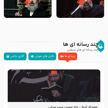
سلام جوانی که امام حسین علیه
زیارتی که اسباب رزق زیاد و عمر
السلام خودش جوابش را دادند
طولانی است حجت السلام حسین
-حجت الاسلام بندانی
یوسفی
چند رسانه ای ها
چند رسانه ای های سبطین
ویدئو ها
فایل های صوتی
گالری عکس
مصداق کربلا – حاج حسین سیب سرخی