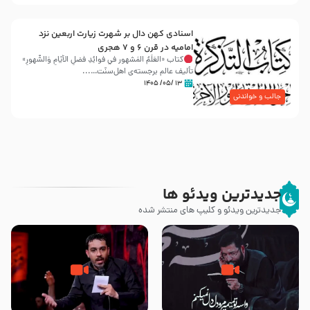
اسنادی کهن دال بر شهرت زیارت اربعین نزد
امامیه در قرن ۶ و ۷ هجری
کتاب «العَلَمُ المَشهور في فَوائِدِ فَضلِ الأيّامِ وَالشُّهورِ»
تألیف عالم برجسته‌ی اهل‌سنّت…...
۱۳ /۰۵/ ۱۴۰۵
جالب و خواندنی
جدیدترین ویدئو ها
جدیدترین ویدئو و کلیپ های منتشر شده
مصداق کربلا – حاج حسین سیب
شور ، حسینا! به‌ حق زهرا «أُنْظُرْ
سرخی
إِلَینا» – عزاداری شب هفتم ماه