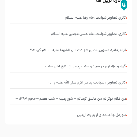
تازه ترین ها
گالری تصاویر شهادت امام رضا علیه السلام
گالری تصاویر شهادت امام حسن مجتبی علیه السلام
آیا میدانید مسبّبین اصلی شهادت سیدالشهدا علیه ‌السلام کیانند؟
گریه و عزاداری در سیره و سنت پیامبر از منابع اهل سنت
گالری تصاویر : شهادت پیامبر اکرم صلی الله علیه و آله
من غلام نوکراتم من عاشق کربلاتم – شور زمینه – شب هفتم – محرم 1397 –
کربلایی محمدحسین پویانفر
سوزدل جا مانده‌ای از زیارت اربعین