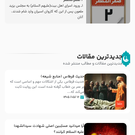
2 صفرالمظفر
1ـ ورود اسراى اهل بیت‌(علیهم السلام) به مجلس یزید
ملعون پس از این كه كاروان اسیران وارد شام شدند،
آنان
جدیدترین مقالات
جدیدترین مقالات و مطالب منتشر شده
حدیث قرطاس (منابع شیعه)
حدیث قرطاس، یکی از اشکالات مهم و اساسی است که
بر عمر بن خطاب گرفته شده است، این روایت ثابت
می‌کند که...
۱۶ /۰۵/ ۱۴۰۵
خلفا
آیا میدانید مسبّبین اصلی شهادت سیدالشهدا
علیه ‌السلام کیانند؟