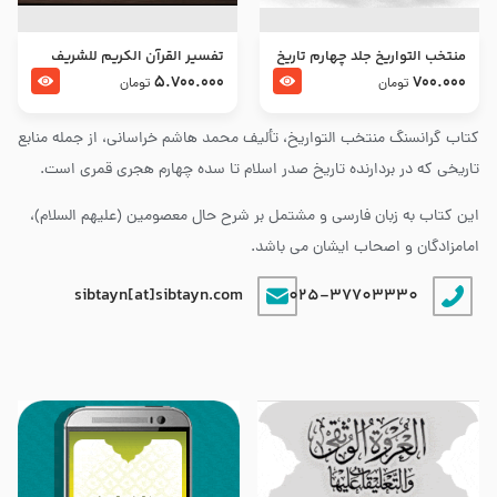
منتخب التواریخ جلد چهارم تاریخ
تفسير القرآن الكريم للشريف
امام زین العابدین و امام محمد
المرتضي قدس سرّه
5.700.000
700.000
تومان
تومان
باقر علیهما السلام
کتاب گرانسنگ منتخب التواريخ، تألیف محمد هاشم خراسانی، از جمله منابع
تاریخی که در بردارنده تاریخ صدر اسلام تا سده چهارم هجری قمری است.
این کتاب به زبان فارسی و مشتمل بر شرح حال معصومین (علیهم السلام)،
امامزادگان و اصحاب ایشان می باشد.
sibtayn[at]sibtayn.com
025-37703330