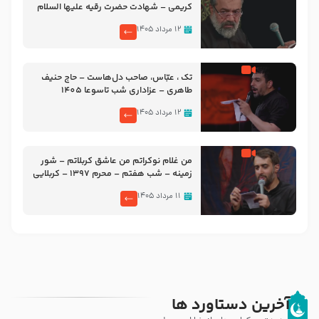
کریمی – شهادت حضرت رقیه علیها السلام
– تیر ۱۴۰۵ هیئت رایة العباس علیه السلام
۱۲ مرداد ۱۴۰۵
تک ، عبّاس، صاحب دل‌هاست – حاج حنیف
طاهری – عزاداری شب تاسوعا 1405
۱۲ مرداد ۱۴۰۵
من غلام نوکراتم من عاشق کربلاتم – شور
زمینه – شب هفتم – محرم 1397 – کربلایی
محمدحسین پویانفر
۱۱ مرداد ۱۴۰۵
آخرین دستاورد ها