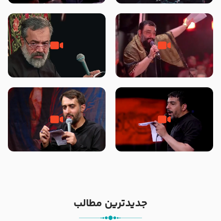
محرّم 1405
جانا جانا ابی عبدالله – کربلایی جواد
مادر منم مثل تو خمیدم – حاج
مقدم – شب هشتم محرم 1448 –
محمود کریمی – شهادت حضرت
هیئت بین الحرمین طهران
رقیه علیها السلام – تیر ۱۴۰۵
هیئت رایة العباس علیه السلام
تک ، عبّاس، صاحب دل‌هاست –
من غلام نوکراتم من عاشق کربلاتم
حاج حنیف طاهری – عزاداری شب
– شور زمینه – شب هفتم – محرم
تاسوعا 1405
1397 – کربلایی محمدحسین
پویانفر
جدیدترین مطالب