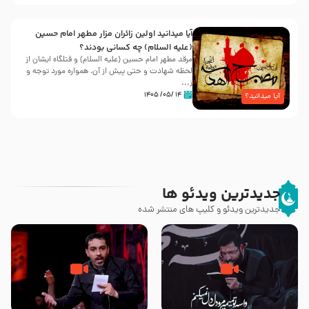
آیا میدانید اولین زائران مزار مطهر امام حسین
(علیه السلام) چه کسانی بودند؟
مرقد مطهر امام حسین (علیه السلام) و قتلگاه ایشان از
لحظه شهادت و حتی پیش از آن، همواره مورد توجه و
ز...
۱۴ /۰۵/ ۱۴۰۵
آیا میدانید؟
جدیدترین ویدئو ها
جدیدترین ویدئو و کلیپ های منتشر شده
مصداق کربلا – حاج حسین سیب
شور ، حسینا! به‌ حق زهرا «أُنْظُرْ
سرخی
إِلَینا» – عزاداری شب هفتم ماه