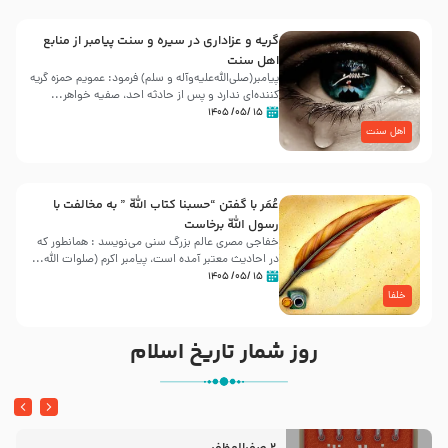
گریه و عزاداری در سیره و سنت پیامبر از منابع
اهل سنت
پیامبر(صلی‌الله‌علیه‌وآله و سلم) فرمود: عمویم حمزه گریه
کننده‌ای ندارد و پس از حادثه احد، صفیه خواهر...
۱۵ /۰۵/ ۱۴۰۵
اهل سنت
عُمَر با گفتن “حسبنا كتاب اللّه ” به مخالفت با
رسول اللّه برخاست
خفاجی مصری عالم بزرگ سنی می‌نویسد : همانطور که
در احادیث معتبر آمده است، پیامبر اکرم (صلوات اللّه...
۱۵ /۰۵/ ۱۴۰۵
خلفا
روز شمار تاریخ اسلام