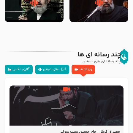
سلام جوانی که امام حسین علیه
زیارتی که اسباب رزق زیاد و عمر
السلام خودش جوابش را دادند
طولانی است حجت السلام حسین
-حجت الاسلام بندانی
یوسفی
چند رسانه ای ها
چند رسانه ای های سبطین
ویدئو ها
فایل های صوتی
گالری عکس
مصداق کربلا – حاج حسین سیب سرخی