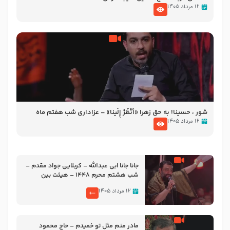
۱۲ مرداد ۱۴۰۵
شور ، حسینا! به‌ حق زهرا «أُنْظُرْ إِلَینا» – عزاداری شب هفتم ماه
محرّم 1405
۱۲ مرداد ۱۴۰۵
جانا جانا ابی عبدالله – کربلایی جواد مقدم –
شب هشتم محرم 1448 – هیئت بین
الحرمین طهران
۱۲ مرداد ۱۴۰۵
مادر منم مثل تو خمیدم – حاج محمود