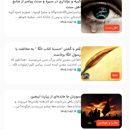
گریه و عزاداری در سیره و سنت پیامبر از منابع
اهل سنت
پیامبر(صلی‌الله‌علیه‌وآله و سلم) فرمود: عمویم حمزه گریه
کننده‌ای ندارد و پس از حادثه احد، صفیه خواهر...
۱۵ /۰۵/ ۱۴۰۵
اهل سنت
عُمَر با گفتن “حسبنا كتاب اللّه ” به مخالفت با
رسول اللّه برخاست
خفاجی مصری عالم بزرگ سنی می‌نویسد : همانطور که
در احادیث معتبر آمده است، پیامبر اکرم (صلوات اللّه...
۱۵ /۰۵/ ۱۴۰۵
خلفا
سوزدل جا مانده‌ای از زیارت اربعین
زائران راهی می‌شوند،کم‌ کم همه رفتنی‌ها می‌روند و
جامانده‌ها…جامانده‌ها چشم می‌بندند.چگونه؟می‌...
۱۴ /۰۵/ ۱۴۰۵
جالب و خواندنی