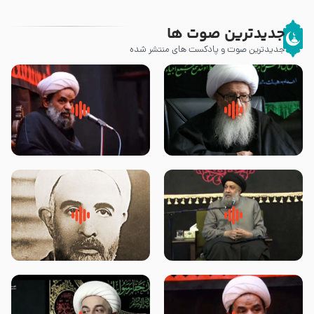
جدیدترین صوت ها
جدیدترین صوت و پادکست های منتشر شده
زوّار اربعین امام حسین (علیه
روضه جانسوز پاره های جگر امام
السلام) با این اشتیاق به زیارت
حسن مجتبی علیه السلام-حجت
بروند – آیت الله وحید خراسانی
الاسلام بندانی
لقب حضرت رقیه سلام الله علیها به
روضه‌ی مجلس یزید ملعون و
چه معناست – حجت الاسلام علوی
اسارت اهل‌بیت علیهم‌السلام –
تهرانی
مرحوم حجت‌الاسلام شیخ علی
محدث زاده