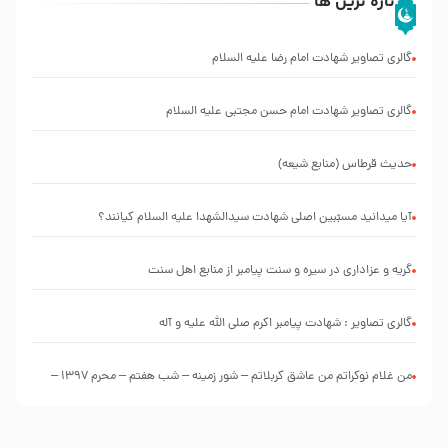
تازه ترین ها
گالری تصاویر شهادت امام رضا علیه السلام
گالری تصاویر شهادت امام حسن مجتبی علیه السلام
حدیث قرطاس (منابع شیعه)
آیا میدانید مسبّبین اصلی شهادت سیدالشهدا علیه ‌السلام کیانند؟
گریه و عزاداری در سیره و سنت پیامبر از منابع اهل سنت
گالری تصاویر : شهادت پیامبر اکرم صلی الله علیه و آله
من غلام نوکراتم من عاشق کربلاتم – شور زمینه – شب هفتم – محرم 1397 –
کربلایی محمدحسین پویانفر