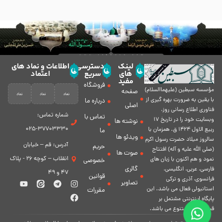
لینک
دسترسی
اطلاعات و نماد های
های
سریع
اعتماد
مفید
فروشگاه
مؤسسه سبطين (عليهماالسلام)
صفحه
با يقين به ضرورت بهره گیرى از
درباره ما
اصلی
فناورى اطلاع رسانى روز،
شماره تماس:
تماس با
وبسایت خود را در تاريخ 17
نوشته ها
37703330-025
ربيع الاول 1424 ق. همزمان با
ما
ویدئو ها
سالروز ميلاد حضرت رسول اكرم
آدرس: قم – خیابان
حریم
(صلی الله علیه و آله) افتتاح
صوت ها
انقلاب – کوچه 26 - پلاک
نمود و هم اكنون با زبان های
خصوصی
گالری
فارسی، عربى، انگلیسی،
47 و 49
قوانین
فرانسوی، آذری و ترکی
تصاویر
استانبولی فعال مى باشد. اين
مقررات
پايگاه اينترنتى مشتمل بر
قسمت هاى متنوع مى باشد.