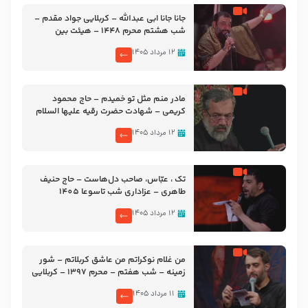
جانا جانا ابی عبدالله – کربلایی جواد مقدم –
شب هشتم محرم 1448 – هیئت بین
الحرمین طهران
۱۲ مرداد ۱۴۰۵
مادر منم مثل تو خمیدم – حاج محمود
کریمی – شهادت حضرت رقیه علیها السلام
– تیر ۱۴۰۵ هیئت رایة العباس علیه السلام
۱۲ مرداد ۱۴۰۵
تک ، عبّاس، صاحب دل‌هاست – حاج حنیف
طاهری – عزاداری شب تاسوعا 1405
۱۲ مرداد ۱۴۰۵
من غلام نوکراتم من عاشق کربلاتم – شور
زمینه – شب هفتم – محرم 1397 – کربلایی
محمدحسین پویانفر
۱۱ مرداد ۱۴۰۵