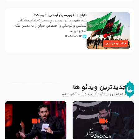
طراح و تئوریسین اربعین کیست؟
باید بفهمیم این اربعین، چیست که تمام معادلات
سیاسی و فرهنگی و اجتماعی جهان را نه تغییر، بلکه
شخم میز...
۱۲ /۰۵/ ۱۴۰۵
جالب و خواندنی
جدیدترین ویدئو ها
جدیدترین ویدئو و کلیپ های منتشر شده
مصداق کربلا – حاج حسین سیب
شور ، حسینا! به‌ حق زهرا «أُنْظُرْ
سرخی
إِلَینا» – عزاداری شب هفتم ماه