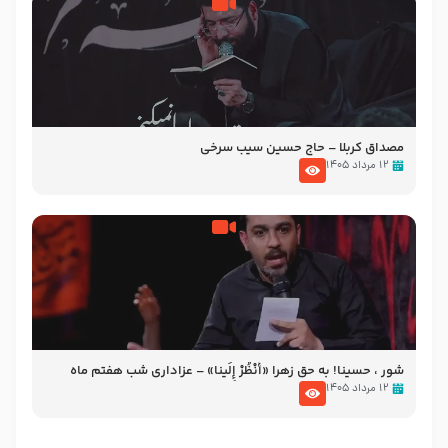
مصداق کربلا – حاج حسین سیب سرخی
۱۲ مرداد ۱۴۰۵
شور ، حسینا! به‌ حق زهرا «أُنْظُرْ إِلَینا» – عزاداری شب هفتم ماه
محرّم 1405
۱۲ مرداد ۱۴۰۵