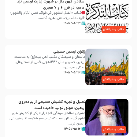
اسنادی کهن دال بر شهرت زیارت اربعین نزد
امامیه در قرن ۶ و ۷ هجری
کتاب «العَلَمُ المَشهور في فَوائِدِ فَضلِ الأيّامِ وَالشُّهورِ»
تألیف عالم برجسته‌ی اهل‌سنّت…...
۱۳ /۰۵/ ۱۴۰۵
جالب و خواندنی
زائران اربعین حسینی
عاشقان و شیفتگان مکتب اهل بیت(ع) به مناسبت
اربعین حسینی سال ۱۴۴۲هجری قمری از استان‌های
المثنی، میسان...
۱۳ /۰۵/ ۱۴۰۵
جالب و خواندنی
تحلیل و تجربه کشیش مسیحی از پیاده‌روی
اربعین: موتور تولید «امید» است
کشیش «مالخاز سونگیو لاچفیلی» یکی از کشیش های
کشور گرجستان است که در مراسم شکوهمند راهپیمایی
اربعین ش...
۱۲ /۰۵/ ۱۴۰۵
جالب و خواندنی