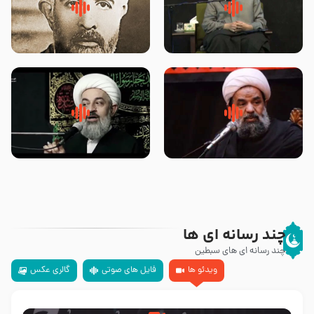
لقب حضرت رقیه سلام الله علیها به
روضه‌ی مجلس یزید ملعون و
چه معناست – حجت الاسلام علوی
اسارت اهل‌بیت علیهم‌السلام –
تهرانی
مرحوم حجت‌الاسلام شیخ علی
محدث زاده
سلام جوانی که امام حسین علیه
زیارتی که اسباب رزق زیاد و عمر
السلام خودش جوابش را دادند
طولانی است حجت السلام حسین
-حجت الاسلام بندانی
یوسفی
چند رسانه ای ها
چند رسانه ای های سبطین
ویدئو ها
فایل های صوتی
گالری عکس