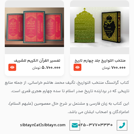
منتخب التواریخ جلد چهارم تاریخ
تفسير القرآن الكريم للشريف
امام زین العابدین و امام محمد
المرتضي قدس سرّه
5.700.000
700.000
تومان
تومان
باقر علیهما السلام
کتاب گرانسنگ منتخب التواريخ، تألیف محمد هاشم خراسانی، از جمله منابع
تاریخی که در بردارنده تاریخ صدر اسلام تا سده چهارم هجری قمری است.
این کتاب به زبان فارسی و مشتمل بر شرح حال معصومین (علیهم السلام)،
امامزادگان و اصحاب ایشان می باشد.
sibtayn[at]sibtayn.com
025-37703330