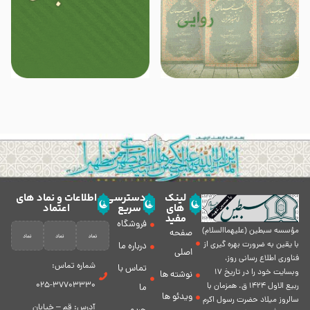
لینک
دسترسی
اطلاعات و نماد های
های
سریع
اعتماد
مفید
فروشگاه
مؤسسه سبطين (عليهماالسلام)
صفحه
با يقين به ضرورت بهره گیرى از
درباره ما
اصلی
فناورى اطلاع رسانى روز،
شماره تماس:
تماس با
وبسایت خود را در تاريخ 17
نوشته ها
37703330-025
ربيع الاول 1424 ق. همزمان با
ما
ویدئو ها
سالروز ميلاد حضرت رسول اكرم
آدرس: قم – خیابان