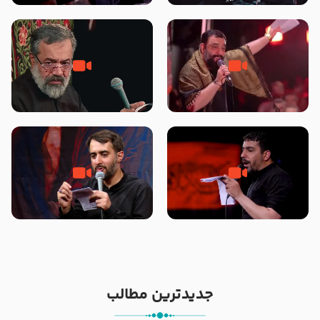
محرّم 1405
جانا جانا ابی عبدالله – کربلایی جواد
مادر منم مثل تو خمیدم – حاج
مقدم – شب هشتم محرم 1448 –
محمود کریمی – شهادت حضرت
هیئت بین الحرمین طهران
رقیه علیها السلام – تیر ۱۴۰۵
هیئت رایة العباس علیه السلام
تک ، عبّاس، صاحب دل‌هاست –
من غلام نوکراتم من عاشق کربلاتم
حاج حنیف طاهری – عزاداری شب
– شور زمینه – شب هفتم – محرم
تاسوعا 1405
1397 – کربلایی محمدحسین
پویانفر
جدیدترین مطالب