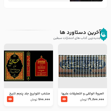
آخرین دستاورد ها
جدیدترین کتاب های انتشارات سبطین
العروة الوثقى و التعليقات عليها
منتخب التواریخ جلد پنجم تاریخ
– طرح جدید
امام جعفر صادق و امام موسی
700.000
19.800.000
تومان
تومان
بن جعفر علیهما السلام