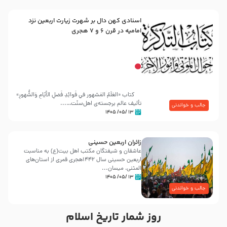
اسنادی کهن دال بر شهرت زیارت اربعین نزد
امامیه در قرن ۶ و ۷ هجری
کتاب «العَلَمُ المَشهور في فَوائِدِ فَضلِ الأيّامِ وَالشُّهورِ»
تألیف عالم برجسته‌ی اهل‌سنّت…...
جالب و خواندنی
۱۳ /۰۵/ ۱۴۰۵
زائران اربعین حسینی
عاشقان و شیفتگان مکتب اهل بیت(ع) به مناسبت
اربعین حسینی سال ۱۴۴۲هجری قمری از استان‌های
المثنی، میسان...
۱۳ /۰۵/ ۱۴۰۵
جالب و خواندنی
روز شمار تاریخ اسلام