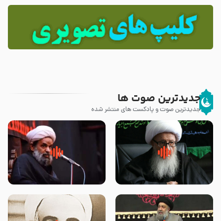
جدیدترین صوت ها
جدیدترین صوت و پادکست های منتشر شده
زوّار اربعین امام حسین (علیه
روضه جانسوز پاره های جگر امام
السلام) با این اشتیاق به زیارت
حسن مجتبی علیه السلام-حجت
بروند – آیت الله وحید خراسانی
الاسلام بندانی