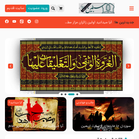
ورود عضویت
سایت قدیم
جدیدترین ها:
زائران اربعین حسینی
آیا میدانید اولین زائران مزار مطهر امام حسین (علیه السلام) چه کسانی بودن
اسنادی کهن دال بر شهرت زیارت اربعین نزد امامیه در قرن ۶ و ۷ هجری
جالب و خواندنی
آیا میدانید؟
انتشار کتاب ” العروة الوثقى و التعليقات عليها”
با طرحی بسیار زیبا و شکیل
سوزدل جا مانده‌ای از زیارت اربعین
آیا میدانید اولین زائران مزار مطهر امام
حسین (علیه السلام) چه کسانی
بودند؟