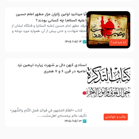
آیا میدانید اولین زائران مزار مطهر امام حسین
(علیه السلام) چه کسانی بودند؟
مرقد مطهر امام حسین (علیه السلام) و قتلگاه ایشان از
لحظه شهادت و حتی پیش از آن، همواره مورد توجه و
ز...
۱۴ /۰۵/ ۱۴۰۵
آیا میدانید؟
اسنادی کهن دال بر شهرت زیارت اربعین نزد
امامیه در قرن ۶ و ۷ هجری
کتاب «العَلَمُ المَشهور في فَوائِدِ فَضلِ الأيّامِ وَالشُّهورِ»
تألیف عالم برجسته‌ی اهل‌سنّت…...
جالب و خواندنی
۱۳ /۰۵/ ۱۴۰۵