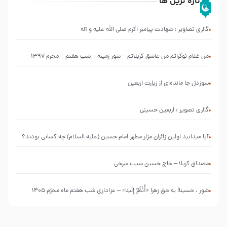
تازه ترین ها
گالری تصاویر : شهادت پیامبر اکرم صلی الله علیه و آله
من غلام نوکراتم من عاشق کربلاتم – شور زمینه – شب هفتم – محرم 1397 –
کربلایی محمدحسین پویانفر
سوزدل جا مانده‌ای از زیارت اربعین
گالری تصویر : اربعین حسینی
آیا میدانید اولین زائران مزار مطهر امام حسین (علیه السلام) چه کسانی بودند؟
مصداق کربلا – حاج حسین سیب سرخی
شور ، حسینا! به‌ حق زهرا «أُنْظُرْ إِلَینا» – عزاداری شب هفتم ماه محرّم 1405