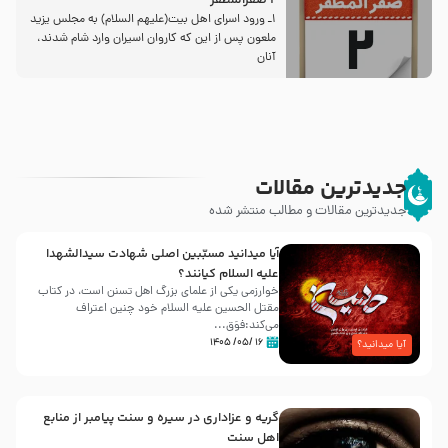
2 صفرالمظفر
1ـ ورود اسراى اهل بیت‌(علیهم السلام) به مجلس یزید
ملعون پس از این كه كاروان اسیران وارد شام شدند،
آنان
جدیدترین مقالات
جدیدترین مقالات و مطالب منتشر شده
آیا میدانید مسبّبین اصلی شهادت سیدالشهدا
علیه ‌السلام کیانند؟
خوارزمی یکی از علمای بزرگ اهل تسنن است، در کتاب
مقتل الحسین علیه ‌السلام خود چنین اعتراف
می‌کند:فوَق...
۱۶ /۰۵/ ۱۴۰۵
آیا میدانید؟
گریه و عزاداری در سیره و سنت پیامبر از منابع
اهل سنت