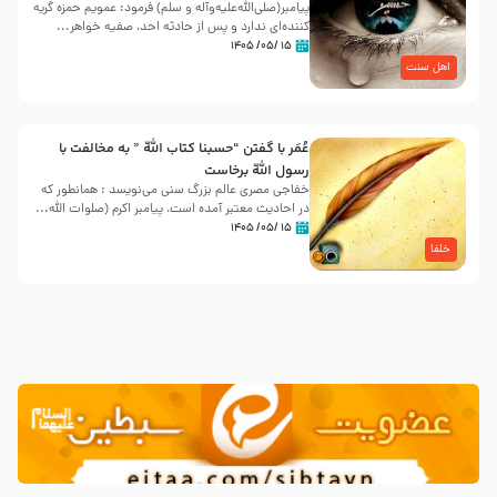
پیامبر(صلی‌الله‌علیه‌وآله و سلم) فرمود: عمویم حمزه گریه
کننده‌ای ندارد و پس از حادثه احد، صفیه خواهر...
۱۵ /۰۵/ ۱۴۰۵
اهل سنت
عُمَر با گفتن “حسبنا كتاب اللّه ” به مخالفت با
رسول اللّه برخاست
خفاجی مصری عالم بزرگ سنی می‌نویسد : همانطور که
در احادیث معتبر آمده است، پیامبر اکرم (صلوات اللّه...
۱۵ /۰۵/ ۱۴۰۵
خلفا