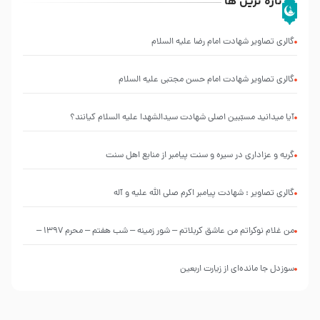
تازه ترین ها
گالری تصاویر شهادت امام رضا علیه السلام
گالری تصاویر شهادت امام حسن مجتبی علیه السلام
آیا میدانید مسبّبین اصلی شهادت سیدالشهدا علیه ‌السلام کیانند؟
گریه و عزاداری در سیره و سنت پیامبر از منابع اهل سنت
گالری تصاویر : شهادت پیامبر اکرم صلی الله علیه و آله
من غلام نوکراتم من عاشق کربلاتم – شور زمینه – شب هفتم – محرم 1397 –
کربلایی محمدحسین پویانفر
سوزدل جا مانده‌ای از زیارت اربعین