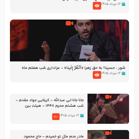
۱۲ مرداد ۱۴۰۵
شور ، حسینا! به‌ حق زهرا «أُنْظُرْ إِلَینا» – عزاداری شب هفتم ماه
محرّم 1405
۱۲ مرداد ۱۴۰۵
جانا جانا ابی عبدالله – کربلایی جواد مقدم –
شب هشتم محرم 1448 – هیئت بین
الحرمین طهران
۱۲ مرداد ۱۴۰۵
مادر منم مثل تو خمیدم – حاج محمود