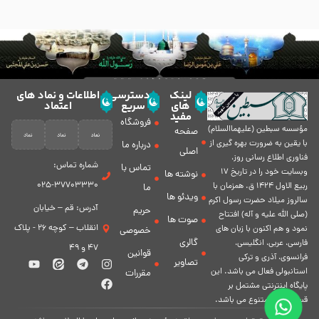
لینک
دسترسی
اطلاعات و نماد های
های
سریع
اعتماد
مفید
فروشگاه
مؤسسه سبطين (عليهماالسلام)
صفحه
با يقين به ضرورت بهره گیرى از
درباره ما
اصلی
فناورى اطلاع رسانى روز،
شماره تماس:
تماس با
وبسایت خود را در تاريخ 17
نوشته ها
37703330-025
ربيع الاول 1424 ق. همزمان با
ما
ویدئو ها
سالروز ميلاد حضرت رسول اكرم
آدرس: قم – خیابان
حریم
(صلی الله علیه و آله) افتتاح
صوت ها
انقلاب – کوچه 26 - پلاک
نمود و هم اكنون با زبان های
خصوصی
گالری
فارسی، عربى، انگلیسی،
47 و 49
قوانین
فرانسوی، آذری و ترکی
تصاویر
استانبولی فعال مى باشد. اين
مقررات
پايگاه اينترنتى مشتمل بر
قسمت هاى متنوع مى باشد.