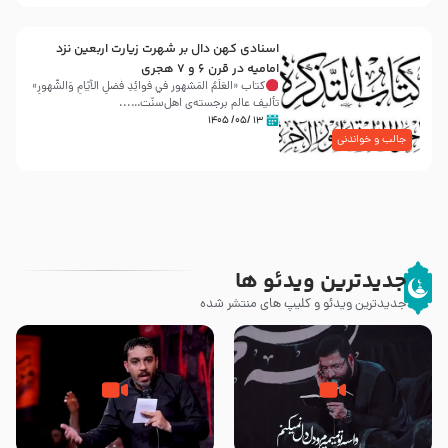
اسنادی کهن دال بر شهرت زیارت اربعین نزد
امامیه در قرن ۶ و ۷ هجری
کتاب «العَلَمُ المَشهور في فَوائِدِ فَضلِ الأيّامِ وَالشُّهورِ»
تألیف عالم برجسته‌ی اهل‌سنّت…...
۱۳ /۰۵/ ۱۴۰۵
جالب و خواندنی
جدیدترین ویدئو ها
جدیدترین ویدئو و کلیپ های منتشر شده
مصداق کربلا – حاج حسین سیب
شور ، حسینا! به‌ حق زهرا «أُنْظُرْ
سرخی
إِلَینا» – عزاداری شب هفتم ماه