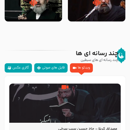
سلام جوانی که امام حسین علیه
زیارتی که اسباب رزق زیاد و عمر
السلام خودش جوابش را دادند
طولانی است حجت السلام حسین
-حجت الاسلام بندانی
یوسفی
چند رسانه ای ها
چند رسانه ای های سبطین
ویدئو ها
فایل های صوتی
گالری عکس
مصداق کربلا – حاج حسین سیب سرخی