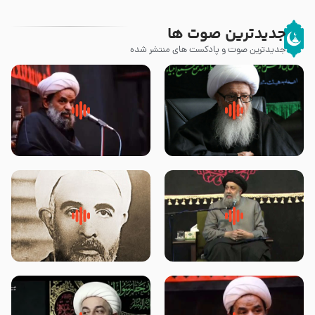
جدیدترین صوت ها
جدیدترین صوت و پادکست های منتشر شده
زوّار اربعین امام حسین (علیه
روضه جانسوز پاره های جگر امام
السلام) با این اشتیاق به زیارت
حسن مجتبی علیه السلام-حجت
بروند – آیت الله وحید خراسانی
الاسلام بندانی
لقب حضرت رقیه سلام الله علیها به
روضه‌ی مجلس یزید ملعون و
چه معناست – حجت الاسلام علوی
اسارت اهل‌بیت علیهم‌السلام –
تهرانی
مرحوم حجت‌الاسلام شیخ علی
محدث زاده