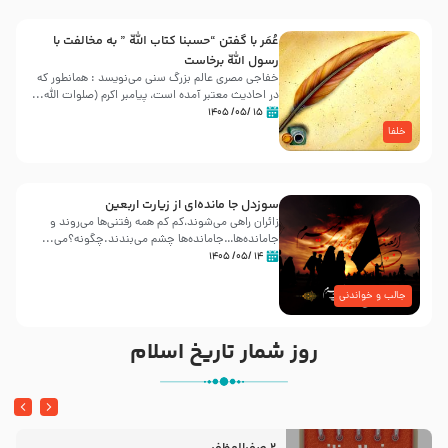
عُمَر با گفتن “حسبنا كتاب اللّه ” به مخالفت با
رسول اللّه برخاست
خفاجی مصری عالم بزرگ سنی می‌نویسد : همانطور که
در احادیث معتبر آمده است، پیامبر اکرم (صلوات اللّه...
۱۵ /۰۵/ ۱۴۰۵
خلفا
سوزدل جا مانده‌ای از زیارت اربعین
زائران راهی می‌شوند،کم‌ کم همه رفتنی‌ها می‌روند و
جامانده‌ها…جامانده‌ها چشم می‌بندند.چگونه؟می‌...
۱۴ /۰۵/ ۱۴۰۵
جالب و خواندنی
روز شمار تاریخ اسلام