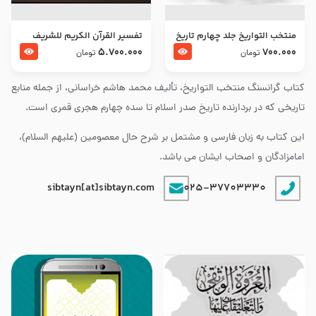
منتخب التواریخ جلد چهارم تاریخ
تفسير القرآن الكريم للشريف
امام زین العابدین و امام محمد
المرتضي قدس سرّه
5.700.000
700.000
تومان
تومان
باقر علیهما السلام
کتاب گرانسنگ منتخب التواريخ، تألیف محمد هاشم خراسانی، از جمله منابع
تاریخی که در بردارنده تاریخ صدر اسلام تا سده چهارم هجری قمری است.
این کتاب به زبان فارسی و مشتمل بر شرح حال معصومین (علیهم السلام)،
امامزادگان و اصحاب ایشان می باشد.
sibtayn[at]sibtayn.com
025-37703330