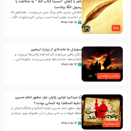
عُمَر با گفتن “حسبنا كتاب اللّه ” به مخالفت با
رسول اللّه برخاست
خفاجی مصری عالم بزرگ سنی می‌نویسد : همانطور که
در احادیث معتبر آمده است، پیامبر اکرم (صلوات اللّه...
۱۵ /۰۵/ ۱۴۰۵
خلفا
سوزدل جا مانده‌ای از زیارت اربعین
زائران راهی می‌شوند،کم‌ کم همه رفتنی‌ها می‌روند و
جامانده‌ها…جامانده‌ها چشم می‌بندند.چگونه؟می‌...
۱۴ /۰۵/ ۱۴۰۵
جالب و خواندنی
آیا میدانید اولین زائران مزار مطهر امام حسین
(علیه السلام) چه کسانی بودند؟
مرقد مطهر امام حسین (علیه السلام) و قتلگاه ایشان از
لحظه شهادت و حتی پیش از آن، همواره مورد توجه و
ز...
۱۴ /۰۵/ ۱۴۰۵
آیا میدانید؟