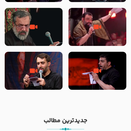
محرّم 1405
جانا جانا ابی عبدالله – کربلایی جواد
مادر منم مثل تو خمیدم – حاج
مقدم – شب هشتم محرم 1448 –
محمود کریمی – شهادت حضرت
هیئت بین الحرمین طهران
رقیه علیها السلام – تیر ۱۴۰۵
هیئت رایة العباس علیه السلام
تک ، عبّاس، صاحب دل‌هاست –
من غلام نوکراتم من عاشق کربلاتم
حاج حنیف طاهری – عزاداری شب
– شور زمینه – شب هفتم – محرم
تاسوعا 1405
1397 – کربلایی محمدحسین
پویانفر
جدیدترین مطالب