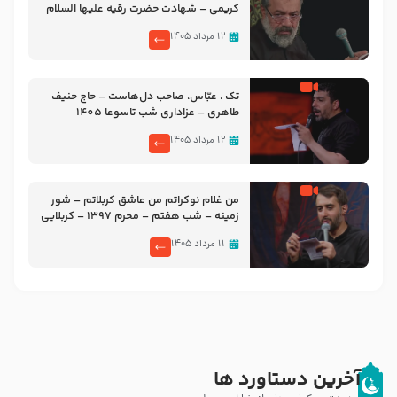
کریمی – شهادت حضرت رقیه علیها السلام
– تیر ۱۴۰۵ هیئت رایة العباس علیه السلام
۱۲ مرداد ۱۴۰۵
تک ، عبّاس، صاحب دل‌هاست – حاج حنیف
طاهری – عزاداری شب تاسوعا 1405
۱۲ مرداد ۱۴۰۵
من غلام نوکراتم من عاشق کربلاتم – شور
زمینه – شب هفتم – محرم 1397 – کربلایی
محمدحسین پویانفر
۱۱ مرداد ۱۴۰۵
آخرین دستاورد ها