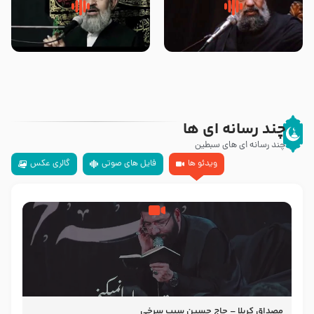
سلام جوانی که امام حسین علیه
زیارتی که اسباب رزق زیاد و عمر
السلام خودش جوابش را دادند
طولانی است حجت السلام حسین
-حجت الاسلام بندانی
یوسفی
چند رسانه ای ها
چند رسانه ای های سبطین
ویدئو ها
فایل های صوتی
گالری عکس
مصداق کربلا – حاج حسین سیب سرخی