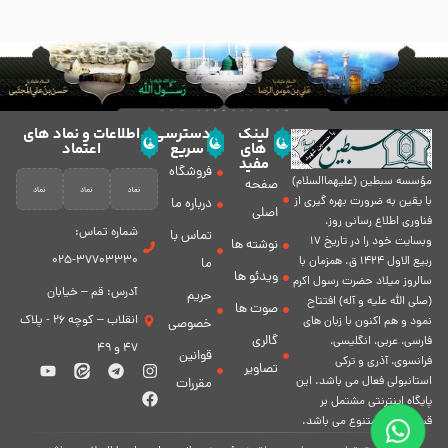
لینک
دسترسی
اطلاعات و نماد های
های
سریع
اعتماد
مفید
فروشگاه
مؤسسه سبطين (عليهماالسلام)
صفحه
با يقين به ضرورت بهره گیرى از
درباره ما
اصلی
فناورى اطلاع رسانى روز،
شماره تماس:
تماس با
وبسایت خود را در تاريخ 17
نوشته ها
37703330-025
ربيع الاول 1424 ق. همزمان با
ما
ویدئو ها
سالروز ميلاد حضرت رسول اكرم
آدرس: قم – خیابان
حریم
(صلی الله علیه و آله) افتتاح
صوت ها
انقلاب – کوچه 26 - پلاک
نمود و هم اكنون با زبان های
خصوصی
گالری
فارسی، عربى، انگلیسی،
47 و 49
قوانین
فرانسوی، آذری و ترکی
تصاویر
استانبولی فعال مى باشد. اين
مقررات
پايگاه اينترنتى مشتمل بر
قسمت هاى متنوع مى باشد.