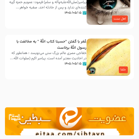
پیامبر(صلی‌الله‌علیه‌وآله و سلم) فرمود: عمویم حمزه گریه
کننده‌ای ندارد و پس از حادثه احد، صفیه خواهر...
۱۵ /۰۵/ ۱۴۰۵
اهل سنت
عُمَر با گفتن “حسبنا كتاب اللّه ” به مخالفت با
رسول اللّه برخاست
خفاجی مصری عالم بزرگ سنی می‌نویسد : همانطور که
در احادیث معتبر آمده است، پیامبر اکرم (صلوات اللّه...
۱۵ /۰۵/ ۱۴۰۵
خلفا