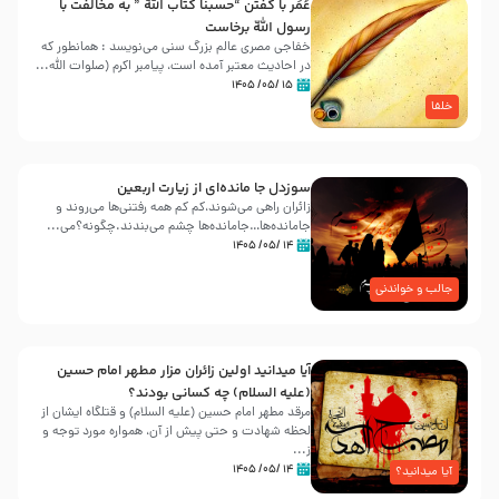
عُمَر با گفتن “حسبنا كتاب اللّه ” به مخالفت با
رسول اللّه برخاست
خفاجی مصری عالم بزرگ سنی می‌نویسد : همانطور که
در احادیث معتبر آمده است، پیامبر اکرم (صلوات اللّه...
۱۵ /۰۵/ ۱۴۰۵
خلفا
سوزدل جا مانده‌ای از زیارت اربعین
زائران راهی می‌شوند،کم‌ کم همه رفتنی‌ها می‌روند و
جامانده‌ها…جامانده‌ها چشم می‌بندند.چگونه؟می‌...
۱۴ /۰۵/ ۱۴۰۵
جالب و خواندنی
آیا میدانید اولین زائران مزار مطهر امام حسین
(علیه السلام) چه کسانی بودند؟
مرقد مطهر امام حسین (علیه السلام) و قتلگاه ایشان از
لحظه شهادت و حتی پیش از آن، همواره مورد توجه و
ز...
۱۴ /۰۵/ ۱۴۰۵
آیا میدانید؟