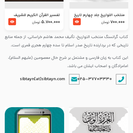
منتخب التواریخ جلد چهارم تاریخ
تفسير القرآن الكريم للشريف
امام زین العابدین و امام محمد
المرتضي قدس سرّه
5.700.000
700.000
تومان
تومان
باقر علیهما السلام
کتاب گرانسنگ منتخب التواريخ، تألیف محمد هاشم خراسانی، از جمله منابع
تاریخی که در بردارنده تاریخ صدر اسلام تا سده چهارم هجری قمری است.
این کتاب به زبان فارسی و مشتمل بر شرح حال معصومین (علیهم السلام)،
امامزادگان و اصحاب ایشان می باشد.
sibtayn[at]sibtayn.com
025-37703330