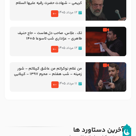
کریمی – شهادت حضرت رقیه علیها السلام
– تیر ۱۴۰۵ هیئت رایة العباس علیه السلام
۱۲ مرداد ۱۴۰۵
تک ، عبّاس، صاحب دل‌هاست – حاج حنیف
طاهری – عزاداری شب تاسوعا 1405
۱۲ مرداد ۱۴۰۵
من غلام نوکراتم من عاشق کربلاتم – شور
زمینه – شب هفتم – محرم 1397 – کربلایی
محمدحسین پویانفر
۱۱ مرداد ۱۴۰۵
آخرین دستاورد ها