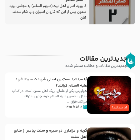
2 صفرالمظفر
1ـ ورود اسراى اهل بیت‌(علیهم السلام) به مجلس یزید
ملعون پس از این كه كاروان اسیران وارد شام شدند،
آنان
جدیدترین مقالات
جدیدترین مقالات و مطالب منتشر شده
آیا میدانید مسبّبین اصلی شهادت سیدالشهدا
علیه ‌السلام کیانند؟
خوارزمی یکی از علمای بزرگ اهل تسنن است، در کتاب
مقتل الحسین علیه ‌السلام خود چنین اعتراف
می‌کند:فوَق...
۱۶ /۰۵/ ۱۴۰۵
آیا میدانید؟
گریه و عزاداری در سیره و سنت پیامبر از منابع
اهل سنت