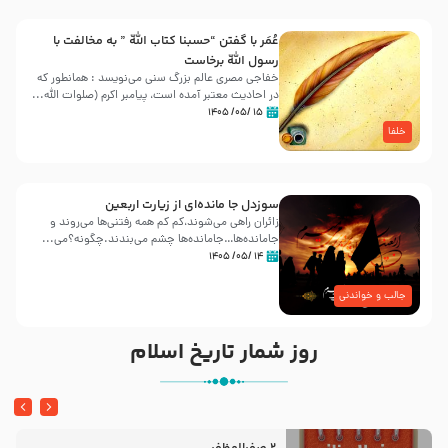
عُمَر با گفتن “حسبنا كتاب اللّه ” به مخالفت با
رسول اللّه برخاست
خفاجی مصری عالم بزرگ سنی می‌نویسد : همانطور که
در احادیث معتبر آمده است، پیامبر اکرم (صلوات اللّه...
۱۵ /۰۵/ ۱۴۰۵
خلفا
سوزدل جا مانده‌ای از زیارت اربعین
زائران راهی می‌شوند،کم‌ کم همه رفتنی‌ها می‌روند و
جامانده‌ها…جامانده‌ها چشم می‌بندند.چگونه؟می‌...
۱۴ /۰۵/ ۱۴۰۵
جالب و خواندنی
روز شمار تاریخ اسلام