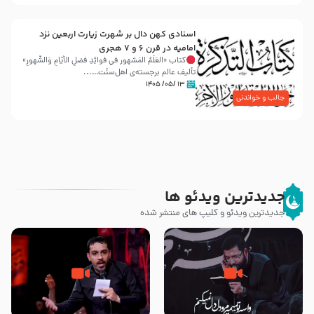
اسنادی کهن دال بر شهرت زیارت اربعین نزد
امامیه در قرن ۶ و ۷ هجری
کتاب «العَلَمُ المَشهور في فَوائِدِ فَضلِ الأيّامِ وَالشُّهورِ»
تألیف عالم برجسته‌ی اهل‌سنّت…...
۱۳ /۰۵/ ۱۴۰۵
جالب و خواندنی
جدیدترین ویدئو ها
جدیدترین ویدئو و کلیپ های منتشر شده
مصداق کربلا – حاج حسین سیب
شور ، حسینا! به‌ حق زهرا «أُنْظُرْ
سرخی
إِلَینا» – عزاداری شب هفتم ماه