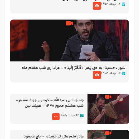
۱۲ مرداد ۱۴۰۵
شور ، حسینا! به‌ حق زهرا «أُنْظُرْ إِلَینا» – عزاداری شب هفتم ماه
محرّم 1405
۱۲ مرداد ۱۴۰۵
جانا جانا ابی عبدالله – کربلایی جواد مقدم –
شب هشتم محرم 1448 – هیئت بین
الحرمین طهران
۱۲ مرداد ۱۴۰۵
مادر منم مثل تو خمیدم – حاج محمود