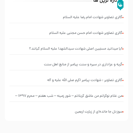
تازه ترین ها
گالری تصاویر شهادت امام رضا علیه السلام
گالری تصاویر شهادت امام حسن مجتبی علیه السلام
آیا میدانید مسبّبین اصلی شهادت سیدالشهدا علیه ‌السلام کیانند؟
گریه و عزاداری در سیره و سنت پیامبر از منابع اهل سنت
گالری تصاویر : شهادت پیامبر اکرم صلی الله علیه و آله
من غلام نوکراتم من عاشق کربلاتم – شور زمینه – شب هفتم – محرم 1397 –
کربلایی محمدحسین پویانفر
سوزدل جا مانده‌ای از زیارت اربعین