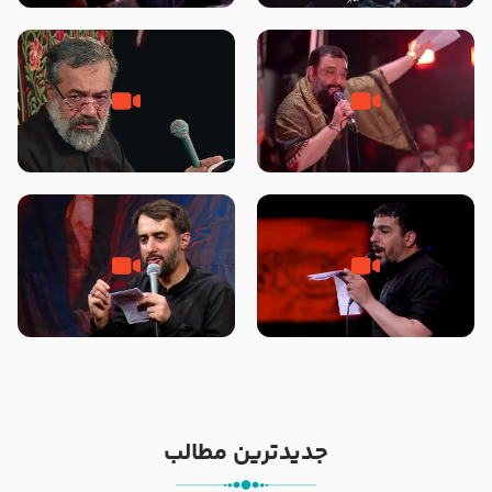
محرّم 1405
جانا جانا ابی عبدالله – کربلایی جواد
مادر منم مثل تو خمیدم – حاج
مقدم – شب هشتم محرم 1448 –
محمود کریمی – شهادت حضرت
هیئت بین الحرمین طهران
رقیه علیها السلام – تیر ۱۴۰۵
هیئت رایة العباس علیه السلام
تک ، عبّاس، صاحب دل‌هاست –
من غلام نوکراتم من عاشق کربلاتم
حاج حنیف طاهری – عزاداری شب
– شور زمینه – شب هفتم – محرم
تاسوعا 1405
1397 – کربلایی محمدحسین
پویانفر
جدیدترین مطالب