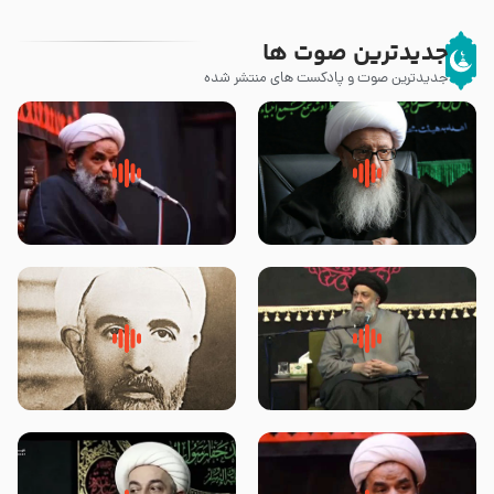
جدیدترین صوت ها
جدیدترین صوت و پادکست های منتشر شده
زوّار اربعین امام حسین (علیه
روضه جانسوز پاره های جگر امام
السلام) با این اشتیاق به زیارت
حسن مجتبی علیه السلام-حجت
بروند – آیت الله وحید خراسانی
الاسلام بندانی
لقب حضرت رقیه سلام الله علیها به
روضه‌ی مجلس یزید ملعون و
چه معناست – حجت الاسلام علوی
اسارت اهل‌بیت علیهم‌السلام –
تهرانی
مرحوم حجت‌الاسلام شیخ علی
محدث زاده