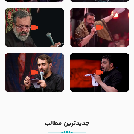
محرّم 1405
جانا جانا ابی عبدالله – کربلایی جواد
مادر منم مثل تو خمیدم – حاج
مقدم – شب هشتم محرم 1448 –
محمود کریمی – شهادت حضرت
هیئت بین الحرمین طهران
رقیه علیها السلام – تیر ۱۴۰۵
هیئت رایة العباس علیه السلام
تک ، عبّاس، صاحب دل‌هاست –
من غلام نوکراتم من عاشق کربلاتم
حاج حنیف طاهری – عزاداری شب
– شور زمینه – شب هفتم – محرم
تاسوعا 1405
1397 – کربلایی محمدحسین
پویانفر
جدیدترین مطالب