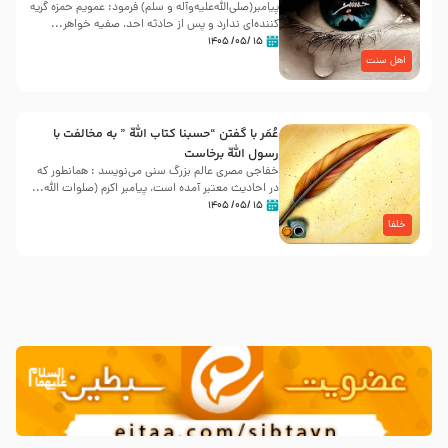
پیامبر(صلی‌الله‌علیه‌وآله و سلم) فرمود: عمویم حمزه گریه
کننده‌ای ندارد و پس از حادثه احد، صفیه خواهر...
۱۵ /۰۵/ ۱۴۰۵
اهل سنت
عُمَر با گفتن “حسبنا كتاب اللّه ” به مخالفت با
رسول اللّه برخاست
خفاجی مصری عالم بزرگ سنی می‌نویسد : همانطور که
در احادیث معتبر آمده است، پیامبر اکرم (صلوات اللّه...
۱۵ /۰۵/ ۱۴۰۵
خلفا