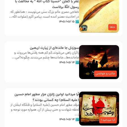
عُمَر با گفتن “حسبنا كتاب اللّه ” به مخالفت با
رسول اللّه برخاست
خفاجی مصری عالم بزرگ سنی می‌نویسد : همانطور که
در احادیث معتبر آمده است، پیامبر اکرم (صلوات اللّه...
۱۵ /۰۵/ ۱۴۰۵
خلفا
سوزدل جا مانده‌ای از زیارت اربعین
زائران راهی می‌شوند،کم‌ کم همه رفتنی‌ها می‌روند و
جامانده‌ها…جامانده‌ها چشم می‌بندند.چگونه؟می‌...
۱۴ /۰۵/ ۱۴۰۵
جالب و خواندنی
آیا میدانید اولین زائران مزار مطهر امام حسین
(علیه السلام) چه کسانی بودند؟
مرقد مطهر امام حسین (علیه السلام) و قتلگاه ایشان از
لحظه شهادت و حتی پیش از آن، همواره مورد توجه و
ز...
۱۴ /۰۵/ ۱۴۰۵
آیا میدانید؟