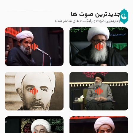
جدیدترین صوت ها
جدیدترین صوت و پادکست های منتشر شده
زوّار اربعین امام حسین (علیه
روضه جانسوز پاره های جگر امام
السلام) با این اشتیاق به زیارت
حسن مجتبی علیه السلام-حجت
بروند – آیت الله وحید خراسانی
الاسلام بندانی
لقب حضرت رقیه سلام الله علیها به
روضه‌ی مجلس یزید ملعون و
چه معناست – حجت الاسلام علوی
اسارت اهل‌بیت علیهم‌السلام –
تهرانی
مرحوم حجت‌الاسلام شیخ علی
محدث زاده