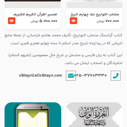
منتخب التواریخ جلد چهارم تاریخ
تفسير القرآن الكريم للشريف
امام زین العابدین و امام محمد
المرتضي قدس سرّه
5.700.000
700.000
تومان
تومان
باقر علیهما السلام
کتاب گرانسنگ منتخب التواريخ، تألیف محمد هاشم خراسانی، از جمله منابع
تاریخی که در بردارنده تاریخ صدر اسلام تا سده چهارم هجری قمری است.
این کتاب به زبان فارسی و مشتمل بر شرح حال معصومین (علیهم السلام)،
امامزادگان و اصحاب ایشان می باشد.
sibtayn[at]sibtayn.com
025-37703330