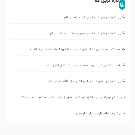
تازه ترین ها
گالری تصاویر شهادت امام رضا علیه السلام
گالری تصاویر شهادت امام حسن مجتبی علیه السلام
آیا میدانید مسبّبین اصلی شهادت سیدالشهدا علیه ‌السلام کیانند؟
گریه و عزاداری در سیره و سنت پیامبر از منابع اهل سنت
گالری تصاویر : شهادت پیامبر اکرم صلی الله علیه و آله
من غلام نوکراتم من عاشق کربلاتم – شور زمینه – شب هفتم – محرم 1397 –
کربلایی محمدحسین پویانفر
سوزدل جا مانده‌ای از زیارت اربعین