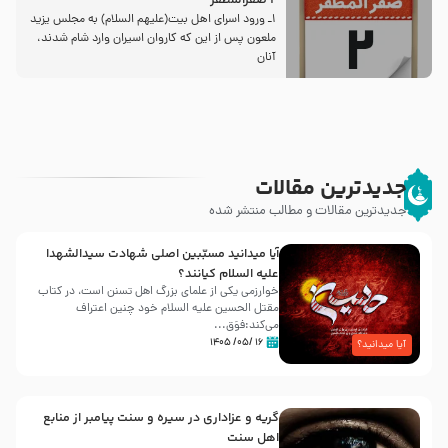
2 صفرالمظفر
1ـ ورود اسراى اهل بیت‌(علیهم السلام) به مجلس یزید
ملعون پس از این كه كاروان اسیران وارد شام شدند،
آنان
جدیدترین مقالات
جدیدترین مقالات و مطالب منتشر شده
آیا میدانید مسبّبین اصلی شهادت سیدالشهدا
علیه ‌السلام کیانند؟
خوارزمی یکی از علمای بزرگ اهل تسنن است، در کتاب
مقتل الحسین علیه ‌السلام خود چنین اعتراف
می‌کند:فوَق...
۱۶ /۰۵/ ۱۴۰۵
آیا میدانید؟
گریه و عزاداری در سیره و سنت پیامبر از منابع
اهل سنت