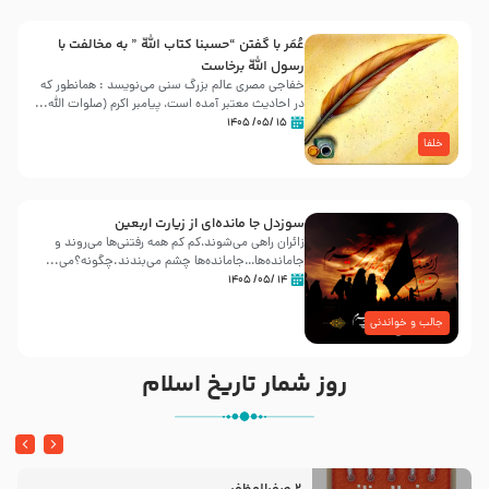
عُمَر با گفتن “حسبنا كتاب اللّه ” به مخالفت با
رسول اللّه برخاست
خفاجی مصری عالم بزرگ سنی می‌نویسد : همانطور که
در احادیث معتبر آمده است، پیامبر اکرم (صلوات اللّه...
۱۵ /۰۵/ ۱۴۰۵
خلفا
سوزدل جا مانده‌ای از زیارت اربعین
زائران راهی می‌شوند،کم‌ کم همه رفتنی‌ها می‌روند و
جامانده‌ها…جامانده‌ها چشم می‌بندند.چگونه؟می‌...
۱۴ /۰۵/ ۱۴۰۵
جالب و خواندنی
روز شمار تاریخ اسلام