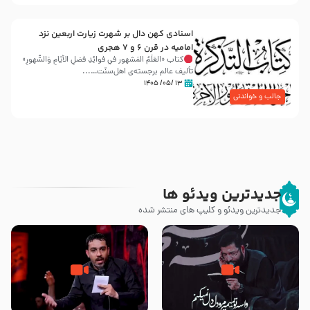
اسنادی کهن دال بر شهرت زیارت اربعین نزد
امامیه در قرن ۶ و ۷ هجری
کتاب «العَلَمُ المَشهور في فَوائِدِ فَضلِ الأيّامِ وَالشُّهورِ»
تألیف عالم برجسته‌ی اهل‌سنّت…...
۱۳ /۰۵/ ۱۴۰۵
جالب و خواندنی
جدیدترین ویدئو ها
جدیدترین ویدئو و کلیپ های منتشر شده
مصداق کربلا – حاج حسین سیب
شور ، حسینا! به‌ حق زهرا «أُنْظُرْ
سرخی
إِلَینا» – عزاداری شب هفتم ماه