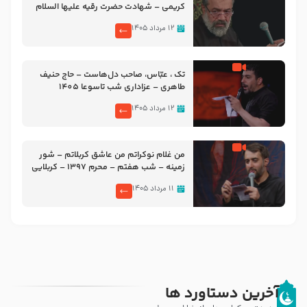
کریمی – شهادت حضرت رقیه علیها السلام
– تیر ۱۴۰۵ هیئت رایة العباس علیه السلام
۱۲ مرداد ۱۴۰۵
تک ، عبّاس، صاحب دل‌هاست – حاج حنیف
طاهری – عزاداری شب تاسوعا 1405
۱۲ مرداد ۱۴۰۵
من غلام نوکراتم من عاشق کربلاتم – شور
زمینه – شب هفتم – محرم 1397 – کربلایی
محمدحسین پویانفر
۱۱ مرداد ۱۴۰۵
آخرین دستاورد ها