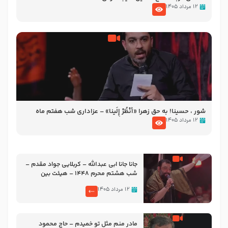
۱۲ مرداد ۱۴۰۵
شور ، حسینا! به‌ حق زهرا «أُنْظُرْ إِلَینا» – عزاداری شب هفتم ماه
محرّم 1405
۱۲ مرداد ۱۴۰۵
جانا جانا ابی عبدالله – کربلایی جواد مقدم –
شب هشتم محرم 1448 – هیئت بین
الحرمین طهران
۱۲ مرداد ۱۴۰۵
مادر منم مثل تو خمیدم – حاج محمود