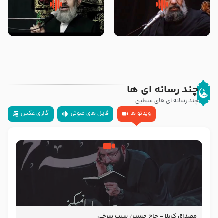
سلام جوانی که امام حسین علیه
زیارتی که اسباب رزق زیاد و عمر
السلام خودش جوابش را دادند
طولانی است حجت السلام حسین
-حجت الاسلام بندانی
یوسفی
چند رسانه ای ها
چند رسانه ای های سبطین
ویدئو ها
فایل های صوتی
گالری عکس
مصداق کربلا – حاج حسین سیب سرخی