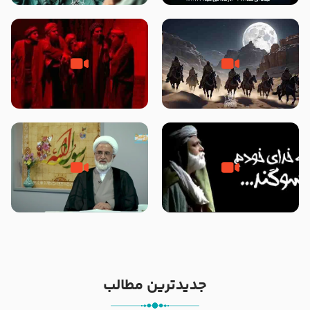
نوانمایش حرامیان در احرام – 1389
‌‌‌‌‌‌‌داستان ترور نافرجام رسول خدا
قسمتی از نوا نمایش بیرق ماندگار
صلی الله علیه و آله – شهادت
بیان توطئه های منافقین پیش از
پیامبر اکرم صلی الله علیه و آله
شهادت پیامبر اکرم صلی الله علیه
و آله
خطبه حضرت سلمان سه روز پس از
شهادت پیامبر اکرم صلی الله علیه
مادر داعش – حجت الاسلام جباری
و آله
جدیدترین مطالب