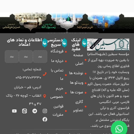
لینک
دسترسی
اطلاعات و نماد های
های
سریع
اعتماد
مفید
فروشگاه
مؤسسه سبطين (عليهماالسلام)
صفحه
با يقين به ضرورت بهره گیرى از
درباره ما
اصلی
فناورى اطلاع رسانى روز،
شماره تماس:
تماس با
وبسایت خود را در تاريخ 17
نوشته ها
37703330-025
ربيع الاول 1424 ق. همزمان با
ما
ویدئو ها
سالروز ميلاد حضرت رسول اكرم
آدرس: قم – خیابان
حریم
(صلی الله علیه و آله) افتتاح
صوت ها
انقلاب – کوچه 26 - پلاک
نمود و هم اكنون با زبان های
خصوصی
گالری
فارسی، عربى، انگلیسی،
47 و 49
قوانین
فرانسوی، آذری و ترکی
تصاویر
استانبولی فعال مى باشد. اين
مقررات
پايگاه اينترنتى مشتمل بر
قسمت هاى متنوع مى باشد.