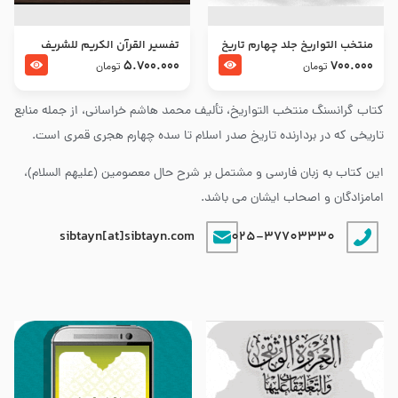
منتخب التواریخ جلد چهارم تاریخ
تفسير القرآن الكريم للشريف
امام زین العابدین و امام محمد
المرتضي قدس سرّه
5.700.000
700.000
تومان
تومان
باقر علیهما السلام
کتاب گرانسنگ منتخب التواريخ، تألیف محمد هاشم خراسانی، از جمله منابع
تاریخی که در بردارنده تاریخ صدر اسلام تا سده چهارم هجری قمری است.
این کتاب به زبان فارسی و مشتمل بر شرح حال معصومین (علیهم السلام)،
امامزادگان و اصحاب ایشان می باشد.
sibtayn[at]sibtayn.com
025-37703330