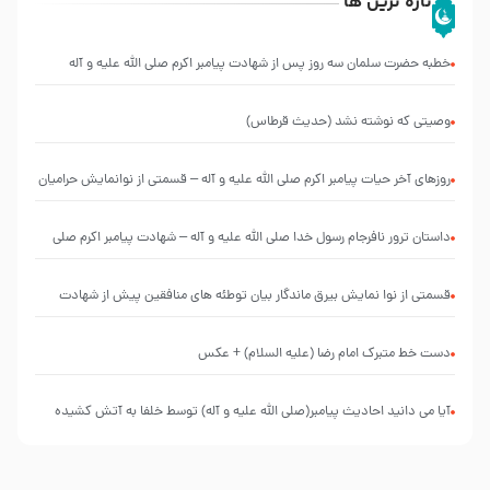
تازه ترین ها
خطبه حضرت سلمان سه روز پس از شهادت پیامبر اکرم صلی الله علیه و آله
وصیتی که نوشته نشد (حدیث قرطاس)
روزهای آخر حیات پیامبر اکرم صلی الله علیه و آله – قسمتی از نوانمایش حرامیان
در احرام – 1389
‌‌‌‌‌‌‌داستان ترور نافرجام رسول خدا صلی الله علیه و آله – شهادت پیامبر اکرم صلی
الله علیه و آله
قسمتی از نوا نمایش بیرق ماندگار بیان توطئه های منافقین پیش از شهادت
پیامبر اکرم صلی الله علیه و آله
دست خط متبرک امام رضا (علیه السلام) + عکس
آیا می دانید احادیث پیامبر(صلی الله علیه و آله) توسط خلفا به آتش کشیده
شد؟