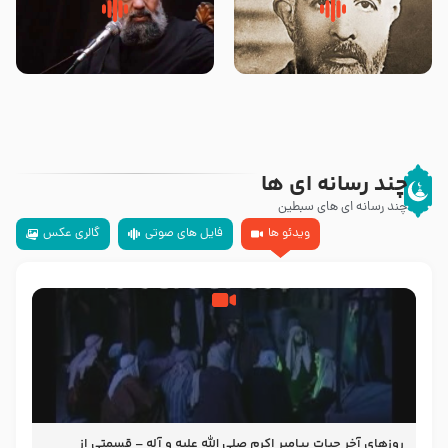
روضه‌ی مجلس یزید ملعون و
سلام جوانی که امام حسین علیه
اسارت اهل‌بیت علیهم‌السلام –
السلام خودش جوابش را دادند
مرحوم حجت‌الاسلام شیخ علی
-حجت الاسلام بندانی
محدث زاده
چند رسانه ای ها
چند رسانه ای های سبطین
ویدئو ها
فایل های صوتی
گالری عکس
روزهای آخر حیات پیامبر اکرم صلی الله علیه و آله – قسمتی از