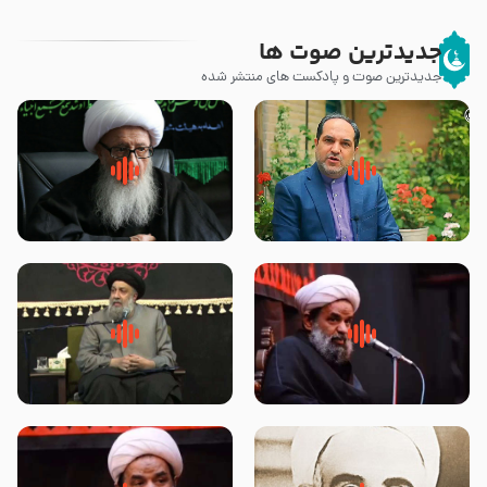
جدیدترین صوت ها
جدیدترین صوت و پادکست های منتشر شده
پیامبر صلی الله علیه وآله و سلم
زوّار اربعین امام حسین (علیه
فرمودند وای بر بچه های آخر
السلام) با این اشتیاق به زیارت
الزمان- دکتر هزار
بروند – آیت الله وحید خراسانی
روضه جانسوز پاره های جگر امام
لقب حضرت رقیه سلام الله علیها به
حسن مجتبی علیه السلام-حجت
چه معناست – حجت الاسلام علوی
الاسلام بندانی
تهرانی