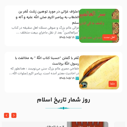
اعتراف غزالی در مورد توهین زشت عُمَر بن
الخطاب به پیامبر اکرم صلی الله علیه و آله و
سلم
غزالی عالم بزرگ و صوفی مسلك اهل سقيفه در کتاب
“سرالعالمین” بعد از نقل ماجرای بیعت متخلف ...
اهل سنت
۱۸ /۰۵/ ۱۴۰۵
عُمَر با گفتن “حسبنا كتاب اللّه ” به مخالفت با
رسول اللّه برخاست
خفاجی مصری عالم بزرگ سنی می‌نویسد : همانطور که
در احادیث معتبر آمده است، پیامبر اکرم (صلوات اللّه...
۱۸ /۰۵/ ۱۴۰۵
خلفا
روز شمار تاریخ اسلام