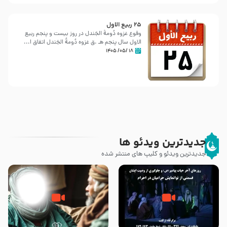
25 ربيع الاول
وقوع غزوه دُومةُ الجَندل در روز بیست و پنجم ربیع
الاول سال پنجم هـ .ق غزوه دُومةُ الجَندل اتفاق ا...
۱۸ /۰۵/ ۱۴۰۵
جدیدترین ویدئو ها
جدیدترین ویدئو و کلیپ های منتشر شده
روزهای آخر حیات پیامبر اکرم صلی
وصیتی که نوشته نشد (حدیث
الله علیه و آله – قسمتی از
قرطاس)