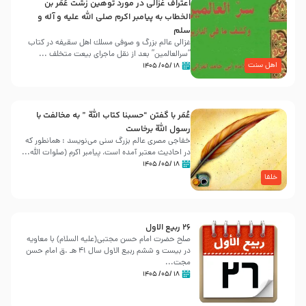
اعتراف غزالی در مورد توهین زشت عُمَر بن
الخطاب به پیامبر اکرم صلی الله علیه و آله و
سلم
غزالی عالم بزرگ و صوفی مسلك اهل سقيفه در کتاب
“سرالعالمین” بعد از نقل ماجرای بیعت متخلف ...
اهل سنت
۱۸ /۰۵/ ۱۴۰۵
عُمَر با گفتن “حسبنا كتاب اللّه ” به مخالفت با
رسول اللّه برخاست
خفاجی مصری عالم بزرگ سنی می‌نویسد : همانطور که
در احادیث معتبر آمده است، پیامبر اکرم (صلوات اللّه...
۱۸ /۰۵/ ۱۴۰۵
خلفا
26 ربيع الاول
صلح حضرت امام حسن مجتبی(علیه السلام) با معاویه
در بیست و ششم ربیع الاول سال 41 هـ .ق امام حسن
مجت...
۱۸ /۰۵/ ۱۴۰۵