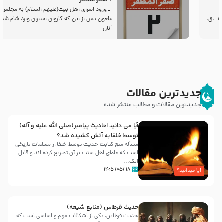
2 صفرالمظفر
1ـ ورود اسراى اهل بیت‌(علیهم السلام) به مجلس یزید
ملعون پس از این كه كاروان اسیران وارد شام شدند،
آنان
جدیدترین مقالات
جدیدترین مقالات و مطالب منتشر شده
آیا می دانید احادیث پیامبر(صلی الله علیه و آله)
توسط خلفا به آتش کشیده شد؟
مسأله منع کتابت حدیث توسط خلفا از مسلمات تاریخی
است که علمای اهل سنت بر آن تصریح کرده اند و قابل
انک...
۱۸ /۰۵/ ۱۴۰۵
آیا میدانید؟
حدیث قرطاس (منابع شیعه)
حدیث قرطاس، یکی از اشکالات مهم و اساسی است که