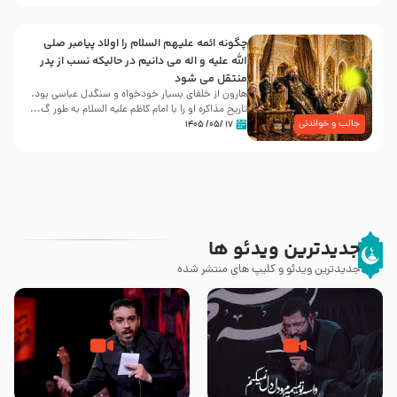
چگونه ائمه علیهم السلام را اولاد پیامبر صلی
الله علیه و اله می دانیم در حالیکه نسب از پدر
منتقل می شود
هارون از خلفای بسیار خودخواه و سنگدل عباسی بود.
تاریخ مذاکره او را با امام کاظم علیه السلام به طور گ...
جالب و خواندنی
۱۷ /۰۵/ ۱۴۰۵
جدیدترین ویدئو ها
جدیدترین ویدئو و کلیپ های منتشر شده
مصداق کربلا – حاج حسین سیب
شور ، حسینا! به‌ حق زهرا «أُنْظُرْ
سرخی
إِلَینا» – عزاداری شب هفتم ماه