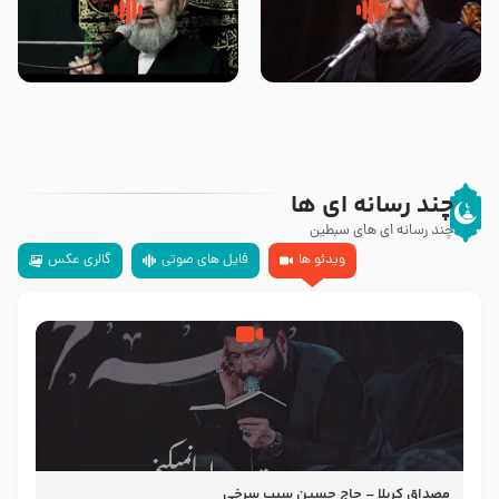
سلام جوانی که امام حسین علیه
زیارتی که اسباب رزق زیاد و عمر
السلام خودش جوابش را دادند
طولانی است حجت السلام حسین
-حجت الاسلام بندانی
یوسفی
چند رسانه ای ها
چند رسانه ای های سبطین
ویدئو ها
فایل های صوتی
گالری عکس
مصداق کربلا – حاج حسین سیب سرخی