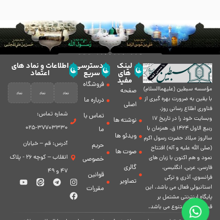
لینک
دسترسی
اطلاعات و نماد های
های
سریع
اعتماد
مفید
فروشگاه
مؤسسه سبطين (عليهماالسلام)
صفحه
با يقين به ضرورت بهره گیرى از
درباره ما
اصلی
فناورى اطلاع رسانى روز،
شماره تماس:
تماس با
وبسایت خود را در تاريخ 17
نوشته ها
37703330-025
ربيع الاول 1424 ق. همزمان با
ما
ویدئو ها
سالروز ميلاد حضرت رسول اكرم
آدرس: قم – خیابان
حریم
(صلی الله علیه و آله) افتتاح
صوت ها
انقلاب – کوچه 26 - پلاک
نمود و هم اكنون با زبان های
خصوصی
گالری
فارسی، عربى، انگلیسی،
47 و 49
قوانین
فرانسوی، آذری و ترکی
تصاویر
استانبولی فعال مى باشد. اين
مقررات
پايگاه اينترنتى مشتمل بر
قسمت هاى متنوع مى باشد.