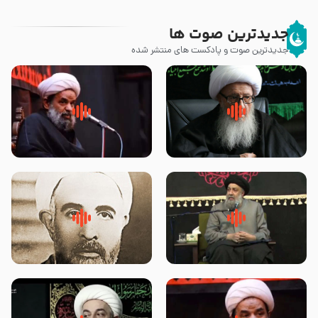
جدیدترین صوت ها
جدیدترین صوت و پادکست های منتشر شده
زوّار اربعین امام حسین (علیه
روضه جانسوز پاره های جگر امام
السلام) با این اشتیاق به زیارت
حسن مجتبی علیه السلام-حجت
بروند – آیت الله وحید خراسانی
الاسلام بندانی
لقب حضرت رقیه سلام الله علیها به
روضه‌ی مجلس یزید ملعون و
چه معناست – حجت الاسلام علوی
اسارت اهل‌بیت علیهم‌السلام –
تهرانی
مرحوم حجت‌الاسلام شیخ علی
محدث زاده