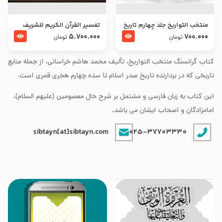
منتخب التواریخ جلد چهارم تاریخ
تفسير القرآن الكريم للشريف
امام زین العابدین و امام محمد
المرتضي قدس سرّه
5.700.000
700.000
تومان
تومان
باقر علیهما السلام
کتاب گرانسنگ منتخب التواريخ، تألیف محمد هاشم خراسانی، از جمله منابع
تاریخی که در بردارنده تاریخ صدر اسلام تا سده چهارم هجری قمری است.
این کتاب به زبان فارسی و مشتمل بر شرح حال معصومین (علیهم السلام)،
امامزادگان و اصحاب ایشان می باشد.
sibtayn[at]sibtayn.com
025-37703330