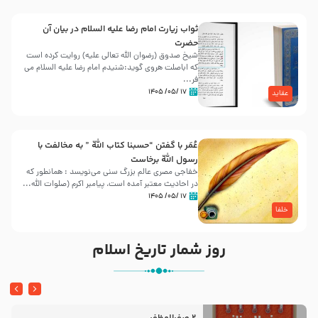
ثواب زیارت امام رضا علیه السلام در بیان آن
حضرت
شیخ صدوق (رضوان الله تعالی علیه) روایت کرده است
که اباصلت هروی گوید:شنیدم امام رضا علیه السلام می
فر...
۱۷ /۰۵/ ۱۴۰۵
عقاید
عُمَر با گفتن “حسبنا كتاب اللّه ” به مخالفت با
رسول اللّه برخاست
خفاجی مصری عالم بزرگ سنی می‌نویسد : همانطور که
در احادیث معتبر آمده است، پیامبر اکرم (صلوات اللّه...
۱۷ /۰۵/ ۱۴۰۵
خلفا
روز شمار تاریخ اسلام