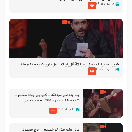
۱۲ مرداد ۱۴۰۵
شور ، حسینا! به‌ حق زهرا «أُنْظُرْ إِلَینا» – عزاداری شب هفتم ماه
محرّم 1405
۱۲ مرداد ۱۴۰۵
جانا جانا ابی عبدالله – کربلایی جواد مقدم –
شب هشتم محرم 1448 – هیئت بین
الحرمین طهران
۱۲ مرداد ۱۴۰۵
مادر منم مثل تو خمیدم – حاج محمود