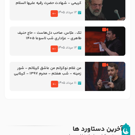
کریمی – شهادت حضرت رقیه علیها السلام
– تیر ۱۴۰۵ هیئت رایة العباس علیه السلام
۱۲ مرداد ۱۴۰۵
تک ، عبّاس، صاحب دل‌هاست – حاج حنیف
طاهری – عزاداری شب تاسوعا 1405
۱۲ مرداد ۱۴۰۵
من غلام نوکراتم من عاشق کربلاتم – شور
زمینه – شب هفتم – محرم 1397 – کربلایی
محمدحسین پویانفر
۱۱ مرداد ۱۴۰۵
آخرین دستاورد ها