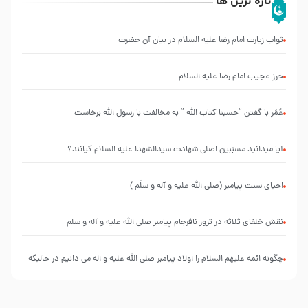
تازه ترین ها
ثواب زیارت امام رضا علیه السلام در بیان آن حضرت
حرز عجیب امام رضا علیه السلام
عُمَر با گفتن “حسبنا كتاب اللّه ” به مخالفت با رسول اللّه برخاست
آیا میدانید مسبّبین اصلی شهادت سیدالشهدا علیه ‌السلام کیانند؟
احیای سنت پیامبر (صلی الله علیه و آله و سلّم )
نقش خلفای ثلاثه در ترور نافرجام پیامبر صلی الله علیه و آله و سلم
چگونه ائمه علیهم السلام را اولاد پیامبر صلی الله علیه و اله می دانیم در حالیکه
نسب از پدر منتقل می شود