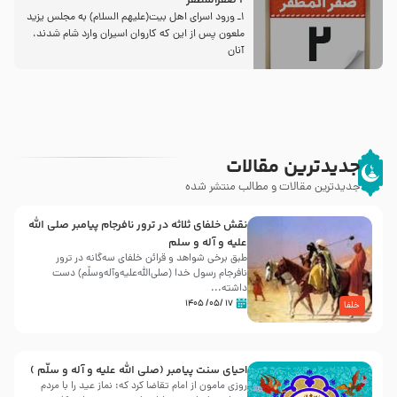
2 صفرالمظفر
1ـ ورود اسراى اهل بیت‌(علیهم السلام) به مجلس یزید
ملعون پس از این كه كاروان اسیران وارد شام شدند،
آنان
جدیدترین مقالات
جدیدترین مقالات و مطالب منتشر شده
نقش خلفای ثلاثه در ترور نافرجام پیامبر صلی الله
علیه و آله و سلم
طبق برخی شواهد و قرائن خلفای سه‌گانه در ترور
نافرجام رسول خدا (صلی‌الله‌علیه‌و‌آله‌وسلّم) دست
داشته‌...
۱۷ /۰۵/ ۱۴۰۵
خلفا
احیای سنت پیامبر (صلی الله علیه و آله و سلّم )
روزی مامون از امام تقاضا کرد که: نماز عید را با مردم