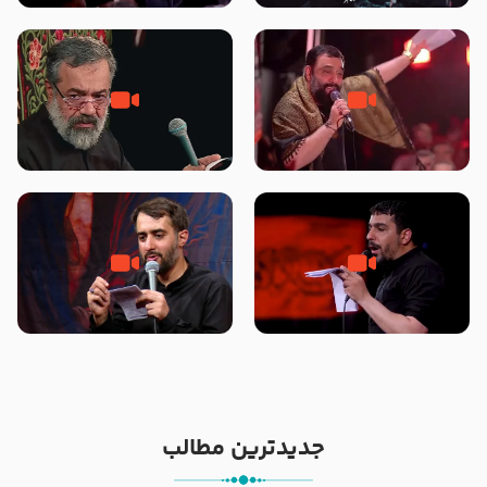
محرّم 1405
جانا جانا ابی عبدالله – کربلایی جواد
مادر منم مثل تو خمیدم – حاج
مقدم – شب هشتم محرم 1448 –
محمود کریمی – شهادت حضرت
هیئت بین الحرمین طهران
رقیه علیها السلام – تیر ۱۴۰۵
هیئت رایة العباس علیه السلام
تک ، عبّاس، صاحب دل‌هاست –
من غلام نوکراتم من عاشق کربلاتم
حاج حنیف طاهری – عزاداری شب
– شور زمینه – شب هفتم – محرم
تاسوعا 1405
1397 – کربلایی محمدحسین
پویانفر
جدیدترین مطالب