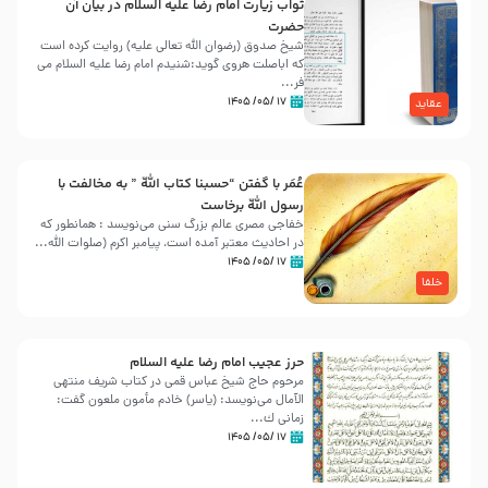
ثواب زیارت امام رضا علیه السلام در بیان آن
حضرت
شیخ صدوق (رضوان الله تعالی علیه) روایت کرده است
که اباصلت هروی گوید:شنیدم امام رضا علیه السلام می
فر...
۱۷ /۰۵/ ۱۴۰۵
عقاید
عُمَر با گفتن “حسبنا كتاب اللّه ” به مخالفت با
رسول اللّه برخاست
خفاجی مصری عالم بزرگ سنی می‌نویسد : همانطور که
در احادیث معتبر آمده است، پیامبر اکرم (صلوات اللّه...
۱۷ /۰۵/ ۱۴۰۵
خلفا
حرز عجیب امام رضا علیه السلام
مرحوم حاج شیخ عباس قمی در کتاب شریف منتهی
الآمال می‌نویسد: (ياسر) خادم مأمون ملعون گفت:
زمانى ك...
۱۷ /۰۵/ ۱۴۰۵