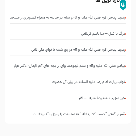
تازه ترین ها
زیارت پیامبر اکرم صلی الله علیه و اله و سلم در مدینه به همراه تصاویری از مسجد
النبی
مرگ یا قتل – ملا باسم کربلایی
زیارت پیامبر اکرم صلی الله علیه و آله در روز شنبه با نوای علی فانی
پیامبر صلی الله علیه وآله و سلم فرمودند وای بر بچه های آخر الزمان- دکتر هزار
ثواب زیارت امام رضا علیه السلام در بیان آن حضرت
حرز عجیب امام رضا علیه السلام
عُمَر با گفتن “حسبنا كتاب اللّه ” به مخالفت با رسول اللّه برخاست