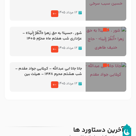
۱۲ مرداد ۱۴۰۵
شور ، حسینا! به‌ حق زهرا «أُنْظُرْ إِلَینا» –
عزاداری شب هفتم ماه محرّم 1405
۱۲ مرداد ۱۴۰۵
جانا جانا ابی عبدالله – کربلایی جواد مقدم –
شب هشتم محرم 1448 – هیئت بین
الحرمین طهران
۱۲ مرداد ۱۴۰۵
آخرین دستاورد ها