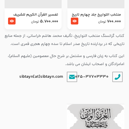
منتخب التواریخ جلد چهارم تاریخ
تفسير القرآن الكريم للشريف
امام زین العابدین و امام محمد
المرتضي قدس سرّه
5.700.000
700.000
تومان
تومان
باقر علیهما السلام
کتاب گرانسنگ منتخب التواريخ، تألیف محمد هاشم خراسانی، از جمله منابع
تاریخی که در بردارنده تاریخ صدر اسلام تا سده چهارم هجری قمری است.
این کتاب به زبان فارسی و مشتمل بر شرح حال معصومین (علیهم السلام)،
امامزادگان و اصحاب ایشان می باشد.
sibtayn[at]sibtayn.com
025-37703330