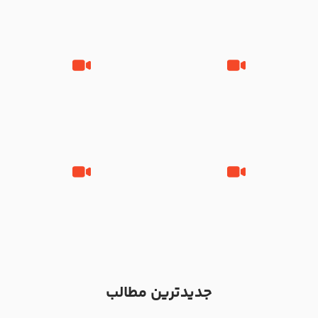
تصاویری از مسجد النبی
زیارت پیامبر اکرم صلی الله علیه و
مصداق کربلا – حاج حسین سیب
آله در روز شنبه با نوای علی فانی
سرخی
شور ، حسینا! به‌ حق زهرا «أُنْظُرْ
جانا جانا ابی عبدالله – کربلایی جواد
إِلَینا» – عزاداری شب هفتم ماه
مقدم – شب هشتم محرم 1448 –
محرّم 1405
هیئت بین الحرمین طهران
جدیدترین مطالب