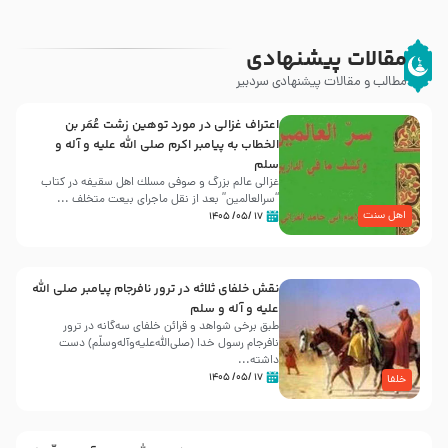
مقالات پیشنهادی
مطالب و مقالات پیشنهادی سردبیر
اعتراف غزالی در مورد توهین زشت عُمَر بن
الخطاب به پیامبر اکرم صلی الله علیه و آله و
سلم
غزالی عالم بزرگ و صوفی مسلك اهل سقيفه در کتاب
“سرالعالمین” بعد از نقل ماجرای بیعت متخلف ...
اهل سنت
۱۷ /۰۵/ ۱۴۰۵
نقش خلفای ثلاثه در ترور نافرجام پیامبر صلی الله
علیه و آله و سلم
طبق برخی شواهد و قرائن خلفای سه‌گانه در ترور
نافرجام رسول خدا (صلی‌الله‌علیه‌و‌آله‌وسلّم) دست
داشته‌...
۱۷ /۰۵/ ۱۴۰۵
خلفا