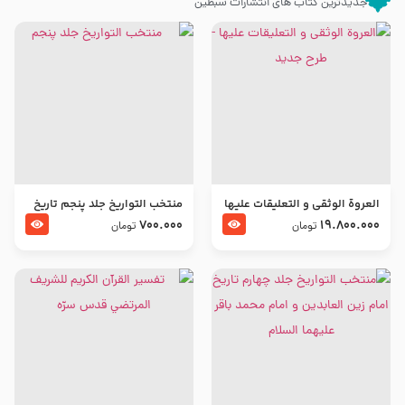
جدیدترین کتاب های انتشارات سبطین
العروة الوثقى و التعليقات عليها
منتخب التواریخ جلد پنجم تاریخ
– طرح جدید
امام جعفر صادق و امام موسی
700.000
19.800.000
تومان
تومان
بن جعفر علیهما السلام