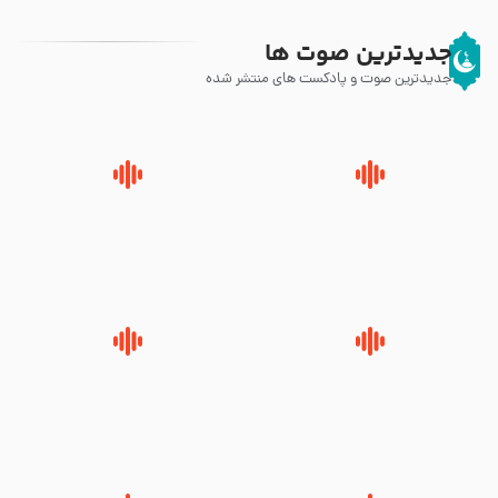
جدیدترین صوت ها
جدیدترین صوت و پادکست های منتشر شده
پیامبر صلی الله علیه وآله و سلم
زوّار اربعین امام حسین (علیه
فرمودند وای بر بچه های آخر
السلام) با این اشتیاق به زیارت
الزمان- دکتر هزار
بروند – آیت الله وحید خراسانی
روضه جانسوز پاره های جگر امام
لقب حضرت رقیه سلام الله علیها به
حسن مجتبی علیه السلام-حجت
چه معناست – حجت الاسلام علوی
الاسلام بندانی
تهرانی