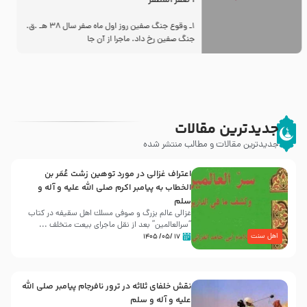
2 صفرالمظفر
1ـ ورود اسراى اهل بیت‌(علیهم السلام) به مجلس یزید
ملعون پس از این كه كاروان اسیران وارد شام شدند،
آنان
جدیدترین مقالات
جدیدترین مقالات و مطالب منتشر شده
اعتراف غزالی در مورد توهین زشت عُمَر بن
الخطاب به پیامبر اکرم صلی الله علیه و آله و
سلم
غزالی عالم بزرگ و صوفی مسلك اهل سقيفه در کتاب
“سرالعالمین” بعد از نقل ماجرای بیعت متخلف ...
اهل سنت
۱۷ /۰۵/ ۱۴۰۵
نقش خلفای ثلاثه در ترور نافرجام پیامبر صلی الله
علیه و آله و سلم