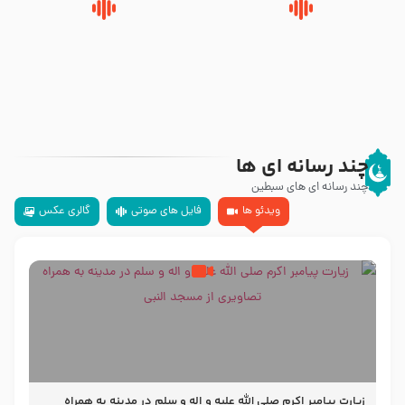
روضه‌ی مجلس یزید ملعون و
سلام جوانی که امام حسین علیه
اسارت اهل‌بیت علیهم‌السلام –
السلام خودش جوابش را دادند
مرحوم حجت‌الاسلام شیخ علی
-حجت الاسلام بندانی
محدث زاده
چند رسانه ای ها
چند رسانه ای های سبطین
ویدئو ها
فایل های صوتی
گالری عکس
زیارت پیامبر اکرم صلی الله علیه و اله و سلم در مدینه به همراه