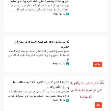
احیای سنت پیامبر (صلی الله علیه و آله و سلّم )
روزی مامون از امام تقاضا کرد که: نماز عید را با مردم
بخواند، تا برای مردم اطمینان بیشتری در این کار ...
۱۷ /۰۵/ ۱۴۰۵
ثواب زیارت امام رضا علیه السلام در بیان آن
حضرت
شیخ صدوق (رضوان الله تعالی علیه) روایت کرده است
که اباصلت هروی گوید:شنیدم امام رضا علیه السلام می
فر...
۱۷ /۰۵/ ۱۴۰۵
عقاید
عُمَر با گفتن “حسبنا كتاب اللّه ” به مخالفت با
رسول اللّه برخاست
خفاجی مصری عالم بزرگ سنی می‌نویسد : همانطور که
در احادیث معتبر آمده است، پیامبر اکرم (صلوات اللّه...
۱۷ /۰۵/ ۱۴۰۵
خلفا