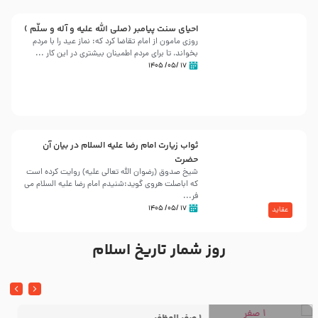
احیای سنت پیامبر (صلی الله علیه و آله و سلّم )
روزی مامون از امام تقاضا کرد که: نماز عید را با مردم
بخواند، تا برای مردم اطمینان بیشتری در این کار ...
۱۷ /۰۵/ ۱۴۰۵
ثواب زیارت امام رضا علیه السلام در بیان آن
حضرت
شیخ صدوق (رضوان الله تعالی علیه) روایت کرده است
که اباصلت هروی گوید:شنیدم امام رضا علیه السلام می
فر...
۱۷ /۰۵/ ۱۴۰۵
عقاید
روز شمار تاریخ اسلام