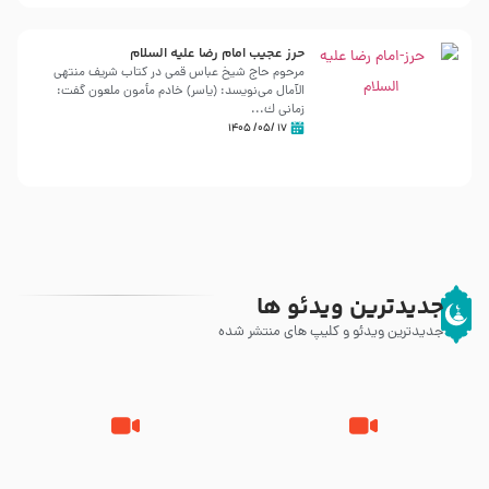
حرز عجیب امام رضا علیه السلام
مرحوم حاج شیخ عباس قمی در کتاب شریف منتهی
الآمال می‌نویسد: (ياسر) خادم مأمون ملعون گفت:
زمانى ك...
۱۷ /۰۵/ ۱۴۰۵
جدیدترین ویدئو ها
جدیدترین ویدئو و کلیپ های منتشر شده
زیارت پیامبر اکرم صلی الله علیه و
اله و سلم در مدینه به همراه
مرگ یا قتل – ملا باسم کربلایی