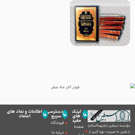
لینک
دسترسی
اطلاعات و نماد های
های
سریع
اعتماد
مفید
فروشگاه
مؤسسه سبطين (عليهماالسلام)
صفحه
با يقين به ضرورت بهره گیرى از
درباره ما