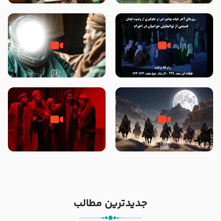
الله سید علی میلانی
شیخ حسین غیب غلامی
روزهای آخر حیات پیامبر اکرم صلی
وصیتی که نوشته نشد (حدیث
الله علیه و آله – قسمتی از
قرطاس)
نوانمایش حرامیان در احرام – 1389
‌‌‌‌‌‌‌داستان ترور نافرجام رسول خدا
قسمتی از نوا نمایش بیرق ماندگار
صلی الله علیه و آله – شهادت
بیان توطئه های منافقین پیش از
پیامبر اکرم صلی الله علیه و آله
شهادت پیامبر اکرم صلی الله علیه
و آله
جدیدترین مطالب