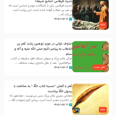
حدیث قرطاس (منابع شیعه)
حدیث قرطاس، یکی از اشکالات مهم و اساسی است که
بر عمر بن خطاب گرفته شده است، این روایت ثابت
می‌کند که...
۱۸ /۰۵/ ۱۴۰۵
خلفا
اعتراف غزالی در مورد توهین زشت عُمَر بن
الخطاب به پیامبر اکرم صلی الله علیه و آله و
سلم
غزالی عالم بزرگ و صوفی مسلك اهل سقيفه در کتاب
“سرالعالمین” بعد از نقل ماجرای بیعت متخلف ...
اهل سنت
۱۸ /۰۵/ ۱۴۰۵
عُمَر با گفتن “حسبنا كتاب اللّه ” به مخالفت با
رسول اللّه برخاست
خفاجی مصری عالم بزرگ سنی می‌نویسد : همانطور که
در احادیث معتبر آمده است، پیامبر اکرم (صلوات اللّه...
۱۸ /۰۵/ ۱۴۰۵
خلفا