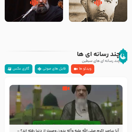
روضه‌ی مجلس یزید ملعون و
سلام جوانی که امام حسین علیه
اسارت اهل‌بیت علیهم‌السلام –
السلام خودش جوابش را دادند
مرحوم حجت‌الاسلام شیخ علی
-حجت الاسلام بندانی
محدث زاده
چند رسانه ای ها
چند رسانه ای های سبطین
ویدئو ها
فایل های صوتی
گالری عکس
آیا پیامبر اکرم صلی الله علیه وآله بدون وصیت از دنیا رفته ‌اند؟ –