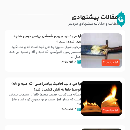
مقالات پیشنهادی
مطالب و مقالات پیشنهادی سردبیر
آیا می دانید برروی شمشیر پیامبر خوبی ها چه
حک شده است ؟
مرحوم شیخ صدوق(ره) نقل کرده است که بر دستگیره
شمشیر رسول اکرم(صلی الله علیه و آله و سلم) این چند
جمل...
۱۸ /۰۵/ ۱۴۰۵
آیا میدانید؟
آیا می دانید احادیث پیامبر(صلی الله علیه و آله)
توسط خلفا به آتش کشیده شد؟
مسأله منع کتابت حدیث توسط خلفا از مسلمات تاریخی
است که علمای اهل سنت بر آن تصریح کرده اند و قابل
انک...
۱۸ /۰۵/ ۱۴۰۵
آیا میدانید؟