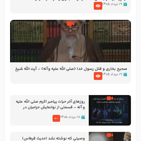
آیت الله سید علی میلانی
۱۹ مرداد ۱۴۰۵
صحیح بخاری و قتل رسول‌ خدا {صلی ‌الله علیه‌ وآله} – آیت الله شیخ
حسین غیب غلامی
۱۹ مرداد ۱۴۰۵
روزهای آخر حیات پیامبر اکرم صلی الله علیه
و آله – قسمتی از نوانمایش حرامیان در
احرام – 1389
۱۸ مرداد ۱۴۰۵
وصیتی که نوشته نشد (حدیث قرطاس)