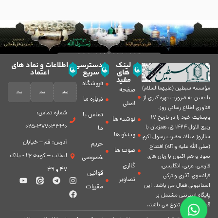
لینک
دسترسی
اطلاعات و نماد های
های
سریع
اعتماد
مفید
فروشگاه
مؤسسه سبطين (عليهماالسلام)
صفحه
با يقين به ضرورت بهره گیرى از
درباره ما
اصلی
فناورى اطلاع رسانى روز،
شماره تماس:
تماس با
وبسایت خود را در تاريخ 17
نوشته ها
37703330-025
ربيع الاول 1424 ق. همزمان با
ما
ویدئو ها
سالروز ميلاد حضرت رسول اكرم
آدرس: قم – خیابان
حریم
(صلی الله علیه و آله) افتتاح
صوت ها
انقلاب – کوچه 26 - پلاک
نمود و هم اكنون با زبان های
خصوصی
گالری
فارسی، عربى، انگلیسی،
47 و 49
قوانین
فرانسوی، آذری و ترکی
تصاویر
استانبولی فعال مى باشد. اين
مقررات
پايگاه اينترنتى مشتمل بر
قسمت هاى متنوع مى باشد.