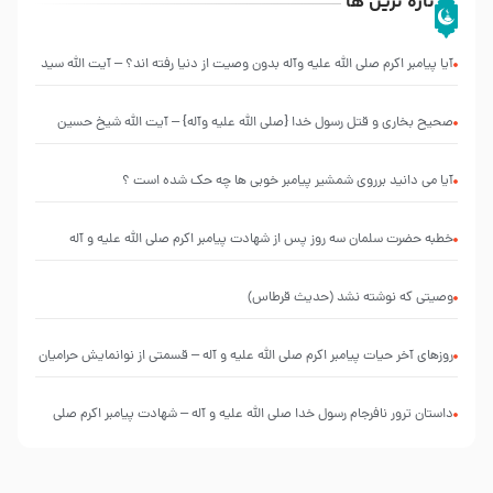
تازه ترین ها
آیا پیامبر اکرم صلی الله علیه وآله بدون وصیت از دنیا رفته ‌اند؟ – آیت الله سید
علی میلانی
صحیح بخاری و قتل رسول‌ خدا {صلی ‌الله علیه‌ وآله} – آیت الله شیخ حسین
غیب غلامی
آیا می دانید برروی شمشیر پیامبر خوبی ها چه حک شده است ؟
خطبه حضرت سلمان سه روز پس از شهادت پیامبر اکرم صلی الله علیه و آله
وصیتی که نوشته نشد (حدیث قرطاس)
روزهای آخر حیات پیامبر اکرم صلی الله علیه و آله – قسمتی از نوانمایش حرامیان
در احرام – 1389
‌‌‌‌‌‌‌داستان ترور نافرجام رسول خدا صلی الله علیه و آله – شهادت پیامبر اکرم صلی
الله علیه و آله