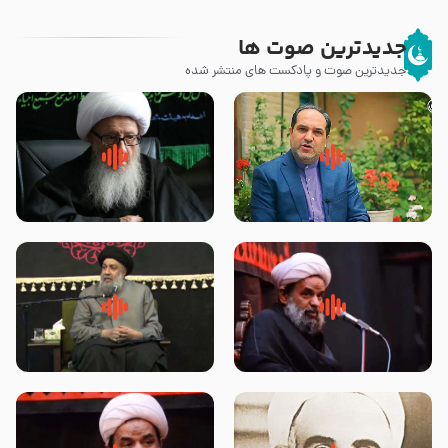
جدیدترین صوت ها
جدیدترین صوت و پادکست های منتشر شده
پیامبر صلی الله علیه وآله و سلم
زوّار اربعین امام حسین (علیه
فرمودند وای بر بچه های آخر
السلام) با این اشتیاق به زیارت
الزمان- دکتر هزار
بروند – آیت الله وحید خراسانی
روضه جانسوز پاره های جگر امام
لقب حضرت رقیه سلام الله علیها به
حسن مجتبی علیه السلام-حجت
چه معناست – حجت الاسلام علوی
الاسلام بندانی
تهرانی