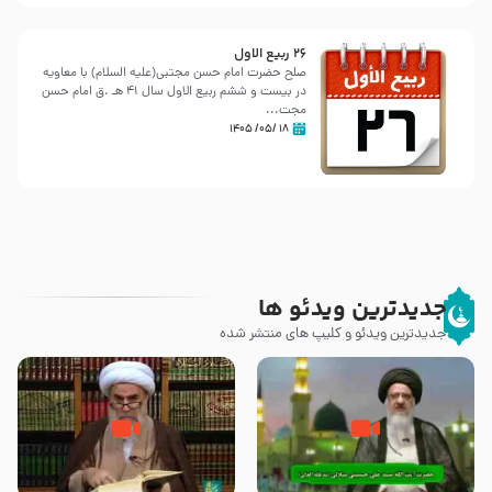
26 ربيع الاول
صلح حضرت امام حسن مجتبی(علیه السلام) با معاویه
در بیست و ششم ربیع الاول سال 41 هـ .ق امام حسن
مجت...
۱۸ /۰۵/ ۱۴۰۵
جدیدترین ویدئو ها
جدیدترین ویدئو و کلیپ های منتشر شده
آیا پیامبر اکرم صلی الله علیه وآله
صحیح بخاری و قتل رسول‌ خدا
بدون وصیت از دنیا رفته ‌اند؟ – آیت
{صلی ‌الله علیه‌ وآله} – آیت الله