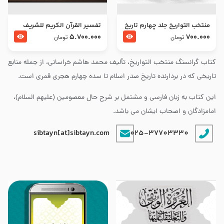
منتخب التواریخ جلد چهارم تاریخ
تفسير القرآن الكريم للشريف
امام زین العابدین و امام محمد
المرتضي قدس سرّه
5.700.000
700.000
تومان
تومان
باقر علیهما السلام
کتاب گرانسنگ منتخب التواريخ، تألیف محمد هاشم خراسانی، از جمله منابع
تاریخی که در بردارنده تاریخ صدر اسلام تا سده چهارم هجری قمری است.
این کتاب به زبان فارسی و مشتمل بر شرح حال معصومین (علیهم السلام)،
امامزادگان و اصحاب ایشان می باشد.
sibtayn[at]sibtayn.com
025-37703330