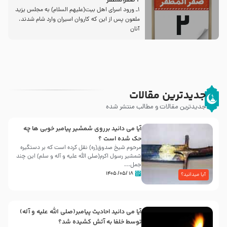
2 صفرالمظفر
1ـ ورود اسراى اهل بیت‌(علیهم السلام) به مجلس یزید
ملعون پس از این كه كاروان اسیران وارد شام شدند،
آنان
جدیدترین مقالات
جدیدترین مقالات و مطالب منتشر شده
آیا می دانید برروی شمشیر پیامبر خوبی ها چه
حک شده است ؟
مرحوم شیخ صدوق(ره) نقل کرده است که بر دستگیره
شمشیر رسول اکرم(صلی الله علیه و آله و سلم) این چند
جمل...
۱۸ /۰۵/ ۱۴۰۵
آیا میدانید؟
آیا می دانید احادیث پیامبر(صلی الله علیه و آله)
توسط خلفا به آتش کشیده شد؟