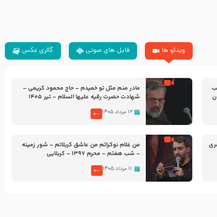
ویدئو ها
فایل های صوتی
گالری عکس
شب
مادر منم مثل تو خمیدم – حاج محمود کریمی –
شهادت حضرت رقیه علیها السلام – تیر ۱۴۰۵
هیئت رایة العباس علیه السلام
۱۲ مرداد ۱۴۰۵
ری
من غلام نوکراتم من عاشق کربلاتم – شور زمینه
– شب هفتم – محرم 1397 – کربلایی
محمدحسین پویانفر
۱۱ مرداد ۱۴۰۵