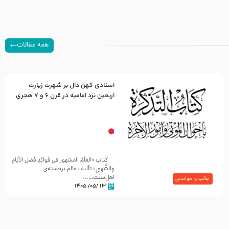
همه مقالات
اسنادی کهن دال بر شهرت زیارت
اربعین نزد امامیه در قرن ۶ و ۷ هجری
کتاب «العَلَمُ المَشهور في فَوائِدِ فَضلِ الأيّامِ
وَالشُّهورِ» تألیف عالم برجسته‌ی
اهل‌سنّت…...
جالب و خواندنی
۱۳ /۰۵/ ۱۴۰۵