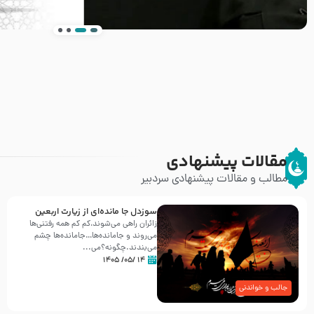
انتشار کتاب ” العروة الوثقى و التعليقات عليها” 
طرحی بسیار زیبا و شکیل
مقالات پیشنهادی
مطالب و مقالات پیشنهادی سردبیر
سوزدل جا مانده‌ای از زیارت اربعین
زائران راهی می‌شوند،کم‌ کم همه رفتنی‌ها
می‌روند و جامانده‌ها…جامانده‌ها چشم
می‌بندند.چگونه؟می‌...
۱۴ /۰۵/ ۱۴۰۵
جالب و خواندنی