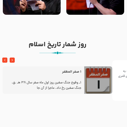
تک ، عبّاس، صاحب دل‌هاست –
من غلام نوکراتم من عاشق
حاج حنیف طاهری – عزاداری شب
کربلاتم – شور زمینه – شب هفتم
تاسوعا 1405
– محرم 1397 – کربلایی
محمدحسین پویانفر
روز شمار تاریخ اسلام
به
1 صفر المظفر
ینی سال ۱۴۴۲هجری قمری
ز
1ـ وقوع جنگ صفین روز اول ماه صفر سال 38 هـ .ق.
جنگ صفین رخ داد. ماجرا از آن جا