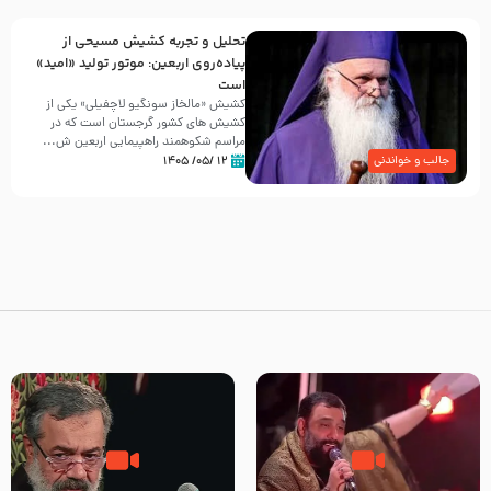
تحلیل و تجربه کشیش مسیحی از
پیاده‌روی اربعین: موتور تولید «امید»
است
کشیش «مالخاز سونگیو لاچفیلی» یکی از
کشیش های کشور گرجستان است که در
مراسم شکوهمند راهپیمایی اربعین ش...
۱۲ /۰۵/ ۱۴۰۵
جالب و خواندنی