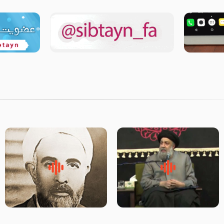
لقب حضرت رقیه سلام الله علیها
روضه‌ی مجلس یزید ملعون و
به چه معناست – حجت الاسلام
اسارت اهل‌بیت علیهم‌السلام –
علوی تهرانی
مرحوم حجت‌الاسلام شیخ علی
محدث زاده