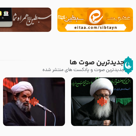
جدیدترین صوت ها
جدیدترین صوت و پادکست های منتشر شده
زوّار اربعین امام حسین (علیه
روضه جانسوز پاره های جگر امام
السلام) با این اشتیاق به زیارت
حسن مجتبی علیه السلام-حجت
بروند – آیت الله وحید خراسانی
الاسلام بندانی