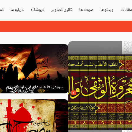
قالات
ویدئوها
صوت ها
گالری تصاویر
فروشگاه
درباره ما
تما
سوزدل جا مانده‌ای از زیارت اربعین