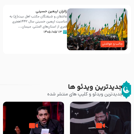
زائران اربعین حسینی
عاشقان و شیفتگان مکتب اهل بیت(ع) به
مناسبت اربعین حسینی سال ۱۴۴۲هجری
قمری از استان‌های المثنی، میسان...
۱۳ /۰۵/ ۱۴۰۵
جالب و خواندنی
جدیدترین ویدئو ها
جدیدترین ویدئو و کلیپ های منتشر شده