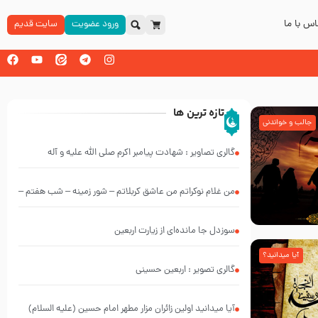
س با ما
ورود عضویت
سایت قدیم
تازه ترین ها
جالب و خواندنی
گالری تصاویر : شهادت پیامبر اکرم صلی الله علیه و آله
من غلام نوکراتم من عاشق کربلاتم – شور زمینه – شب هفتم –
محرم 1397 – کربلایی محمدحسین پویانفر
سوزدل جا مانده‌ای از زیارت اربعین
آیا میدانید؟
گالری تصویر : اربعین حسینی
آیا میدانید اولین زائران مزار مطهر امام حسین (علیه السلام)