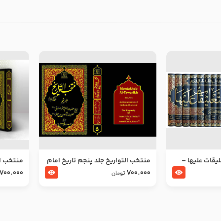
ليقات عليها –
منتخب التواریخ جلد پنجم تاریخ امام
منتخب ال
جعفر صادق و امام موسی بن جعفر
زین العا
700.000
700.000
تومان
علیهما السلام
علیهما ا