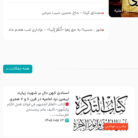
چه کسانی بودند؟
ام حسین (علیه
مصداق کربلا – حاج حسین سیب سرخی
شور ، حسینا! به‌ حق زهرا «أُنْظُرْ إِلَینا» – عزاداری شب هفتم ماه
محرّم 1405
همه مقالات
اسنادی کهن دال بر شهرت زیارت
اربعین نزد امامیه در قرن ۶ و ۷ هجری
کتاب «العَلَمُ المَشهور في فَوائِدِ فَضلِ الأيّامِ
وَالشُّهورِ» تألیف عالم برجسته‌ی
اهل‌سنّت…...
۱۳ /۰۵/ ۱۴۰۵
جالب و خواندنی