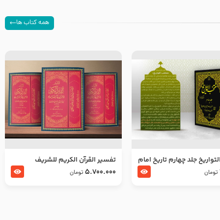
همه کتاب ها
تواریخ جلد چهارم تاریخ امام
تفسير القرآن الكريم للشريف
بدین و امام محمد باقر
المرتضي قدس سرّه
5.700.000
تومان
تومان
لسلام