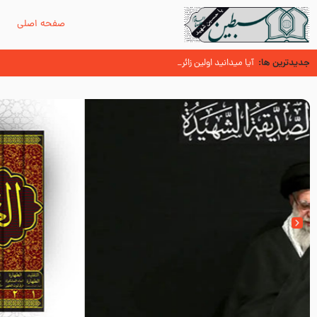
صفحه اصلی
م
جدیدترین ها:
زائران اربعین حسینی
اسنادی کهن دال بر شهرت زیارت اربعین نزد امامیه در قرن ۶ و ۷ هجری
آیا میدانید اولین زائران مزار مطهر امام حسین (علیه السلام) چه کسا