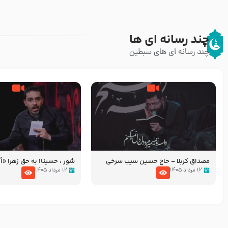
چند رسانه ای ها
چند رسانه ای های سبطین
مصداق کربلا – حاج حسین سیب سرخی
شور ، حسینا! به‌ حق زهرا «أُنْظُ
عزاداری شب هفتم ماه محرّم 05
۱۲ مرداد ۱۴۰۵
۱۲ مرداد ۱۴۰۵