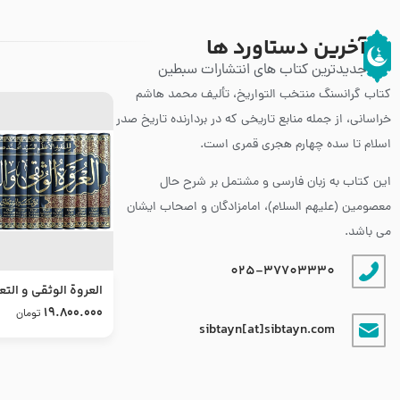
آخرین دستاورد ها
جدیدترین کتاب های انتشارات سبطین
کتاب گرانسنگ منتخب التواريخ، تألیف محمد هاشم
خراسانی، از جمله منابع تاریخی که در بردارنده تاریخ صدر
اسلام تا سده چهارم هجری قمری است.
این کتاب به زبان فارسی و مشتمل بر شرح حال
معصومین (علیهم السلام)، امامزادگان و اصحاب ایشان
می باشد.
025-37703330
العروة الوثقى و التع
طرح جدید
19.800.000
تومان
sibtayn[at]sibtayn.com