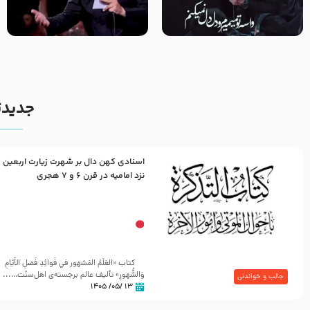
مصداق کربلا – حاج حسین سیب
شور ، حسینا! به‌ حق زهرا «أُنْظُرْ
سرخی
إِلَینا» – عزاداری شب هفتم ماه
محرّم 1405
جدیدت
اسنادی کهن دال بر شهرت زیارت اربعین
نزد امامیه در قرن ۶ و ۷ هجری
کتاب «العَلَمُ المَشهور في فَوائِدِ فَضلِ الأيّامِ
وَالشُّهورِ» تألیف عالم برجسته‌ی اهل‌سنّت…...
جالب و خواندنی
۱۳ /۰۵/ ۱۴۰۵