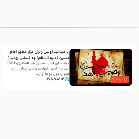
آیا میدانید اولین زائران مزار مطهر امام
حسین (علیه السلام) چه کسانی بودند؟
مرقد مطهر امام حسین (علیه السلام) و قتلگاه
ایشان از لحظه شهادت و حتی پیش از آن،
همواره مورد توجه و ز...
۱۴ /۰۵/ ۱۴۰۵
آیا میدانید؟