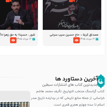
مصداق کربلا – حاج حسین سیب سرخی
شور ، حسینا! به‌ حق زهرا «أُنْظُ
عزاداری شب هفتم ماه محرّم 05
۱۲ مرداد ۱۴۰۵
۱۲ مرداد ۱۴۰۵
آخرین دستاورد ها
جدیدترین کتاب های انتشارات سبطین
کتاب گرانسنگ منتخب التواريخ، تألیف محمد هاشم
خراسانی، از جمله منابع تاریخی که در بردارنده تاریخ صدر
اسلام تا سده چهارم هجری قمری است.