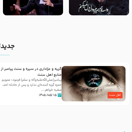
مصداق کربلا – حاج حسین سیب
شور ، حسینا! به‌ حق زهرا «أُنْظُرْ
سرخی
إِلَینا» – عزاداری شب هفتم ماه
محرّم 1405
جدیدت
گریه و عزاداری در سیره و سنت پیامبر از
منابع اهل سنت
پیامبر(صلی‌الله‌علیه‌وآله و سلم) فرمود: عمویم
حمزه گریه کننده‌ای ندارد و پس از حادثه احد،
صفیه خواهر...
۱۵ /۰۵/ ۱۴۰۵
اهل سنت