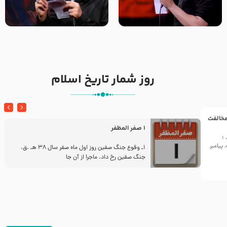
تک ، عبّاس، صاحب دل‌هاست –
من غلام نوکراتم من عاشق
حاج حنیف طاهری – عزاداری شب
کربلاتم – شور زمینه – شب هفتم
تاسوعا 1405
– محرم 1397 – کربلایی
محمدحسین پویانفر
روز شمار تاریخ اسلام
 مخالفت
1 صفر المظفر
:
پیامبر
ز
1ـ وقوع جنگ صفین روز اول ماه صفر سال 38 هـ .ق.
جنگ صفین رخ داد. ماجرا از آن جا