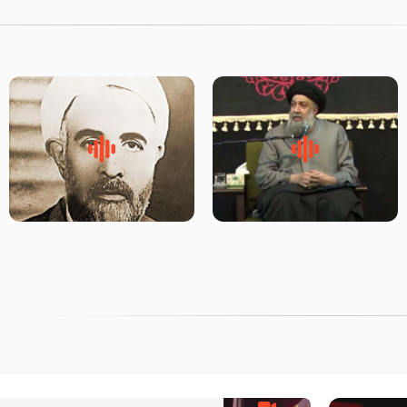
لقب حضرت رقیه سلام الله علیها
روضه‌ی مجلس یزید ملعون و
به چه معناست – حجت الاسلام
اسارت اهل‌بیت علیهم‌السلام –
علوی تهرانی
مرحوم حجت‌الاسلام شیخ علی
محدث زاده