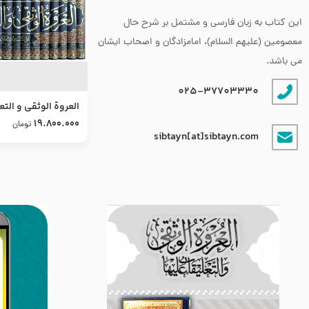
این کتاب به زبان فارسی و مشتمل بر شرح حال
معصومین (علیهم السلام)، امامزادگان و اصحاب ایشان
می باشد.
025-37703330
العروة الوثقى و التع
طرح جدید
19.800.000
تومان
sibtayn[at]sibtayn.com