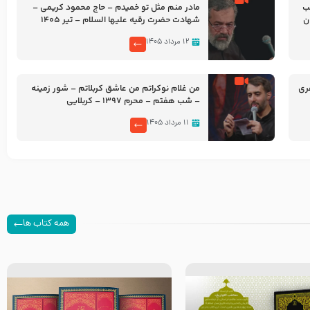
شب
مادر منم مثل تو خمیدم – حاج محمود کریمی –
شهادت حضرت رقیه علیها السلام – تیر ۱۴۰۵
هیئت رایة العباس علیه السلام
۱۲ مرداد ۱۴۰۵
ری
من غلام نوکراتم من عاشق کربلاتم – شور زمینه
– شب هفتم – محرم 1397 – کربلایی
محمدحسین پویانفر
۱۱ مرداد ۱۴۰۵
همه کتاب ها