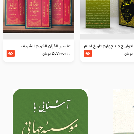
تواریخ جلد چهارم تاریخ امام
تفسير القرآن الكريم للشريف
بدین و امام محمد باقر
المرتضي قدس سرّه
5.700.000
تومان
تومان
لسلام