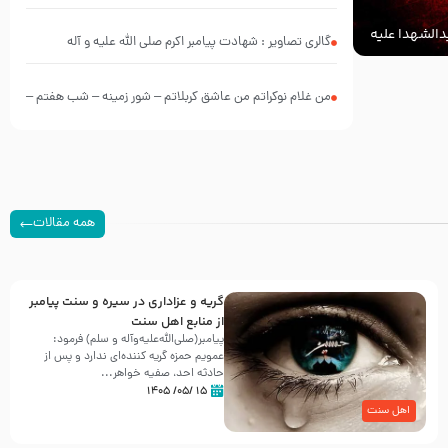
الشهدا علیه
گالری تصاویر : شهادت پیامبر اکرم صلی الله علیه و آله
من غلام نوکراتم من عاشق کربلاتم – شور زمینه – شب هفتم –
محرم 1397 – کربلایی محمدحسین پویانفر
همه مقالات
گریه و عزاداری در سیره و سنت پیامبر
از منابع اهل سنت
پیامبر(صلی‌الله‌علیه‌وآله و سلم) فرمود:
عمویم حمزه گریه کننده‌ای ندارد و پس از
حادثه احد، صفیه خواهر...
۱۵ /۰۵/ ۱۴۰۵
اهل سنت