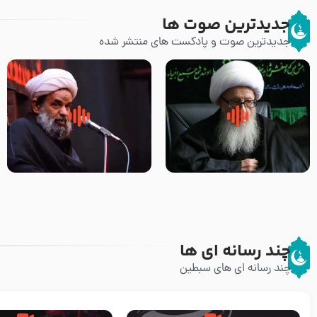
جدیدترین صوت ها
جدیدترین صوت و پادکست های منتشر شده
زوّار اربعین امام حسین (علیه
روضه جانسوز پاره های جگر امام
السلام) با این اشتیاق به زیارت
حسن مجتبی علیه السلام-حجت
بروند – آیت الله وحید خراسانی
الاسلام بندانی
چند رسانه ای ها
چند رسانه ای های سبطین