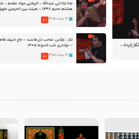
جانا جانا ابی عبدالله – کربلایی جواد مقدم – 
هشتم محرم 1448 – هیئت بین الحرمین طهران
۱۲ مرداد ۱۴۰۵
تک ، عبّاس، صاحب دل‌هاست – حاج حنیف طاه
رْ إِلَینا» –
– عزاداری شب تاسوعا 1405
14
۱۲ مرداد ۱۴۰۵