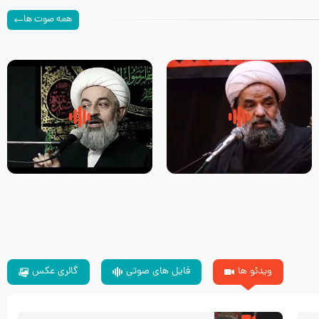
همه صوت ها
سلام جوانی که امام حسین علیه
زیارتی که اسباب رزق زیاد و عمر
السلام خودش جوابش را دادند
طولانی است حجت السلام حسین
-حجت الاسلام بندانی
یوسفی
ویدئو ها
فایل های صوتی
گالری عکس