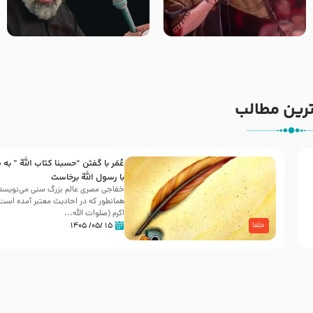
جانا جانا ابی عبدالله – کربلایی
مادر منم مثل تو خمیدم – حاج
جواد مقدم – شب هشتم محرم
محمود کریمی – شهادت حضرت
1448 – هیئت بین الحرمین طهران
رقیه علیها السلام – تیر ۱۴۰۵
هیئت رایة العباس علیه السلام
رین مطالب
عُمَر با گفتن “حسبنا كتاب اللّه ” به
30 صفر المظفر
با رسول اللّه برخاست
خفاجی مصری عالم بزرگ سنی می‌نویسد 
همانطور که در احادیث معتبر آمده است، 
شهادت حضرت علی بن موسی الرضا (علیه السلام) در رو
اکرم (صلوات اللّه...
آخـر صفر سـال 203 هـ .ق. هشـتمین اختر تابناک امامت
۱۵ /۰۵/ ۱۴۰۵
خلفا