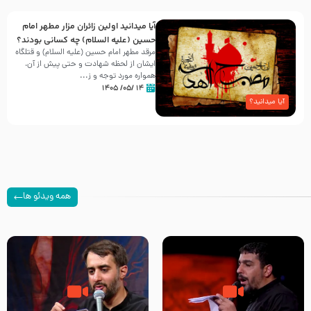
آیا میدانید اولین زائران مزار مطهر امام
حسین (علیه السلام) چه کسانی بودند؟
مرقد مطهر امام حسین (علیه السلام) و قتلگاه
ایشان از لحظه شهادت و حتی پیش از آن،
همواره مورد توجه و ز...
۱۴ /۰۵/ ۱۴۰۵
آیا میدانید؟
همه ویدئو ها