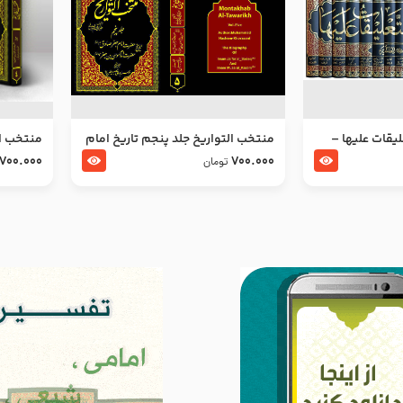
ليقات عليها –
منتخب التواریخ جلد پنجم تاریخ امام
منتخب ال
جعفر صادق و امام موسی بن جعفر
زین العا
700.000
700.000
تومان
علیهما السلام
علیهما ا