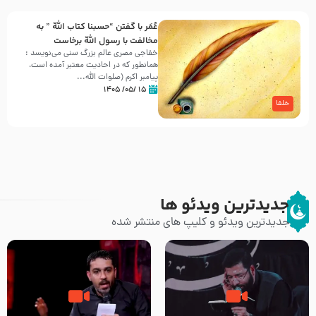
عُمَر با گفتن “حسبنا كتاب اللّه ” به
مخالفت با رسول اللّه برخاست
خفاجی مصری عالم بزرگ سنی می‌نویسد :
همانطور که در احادیث معتبر آمده است،
پیامبر اکرم (صلوات اللّه...
۱۵ /۰۵/ ۱۴۰۵
خلفا
جدیدترین ویدئو ها
جدیدترین ویدئو و کلیپ های منتشر شده