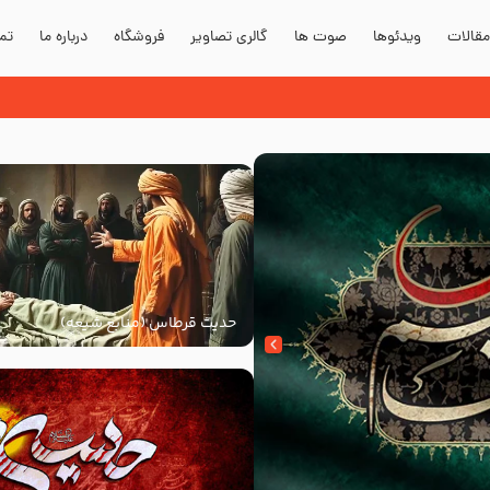
قالات
ویدئوها
صوت ها
گالری تصاویر
فروشگاه
درباره ما
تما
حدیث قرطاس (منابع شیعه)