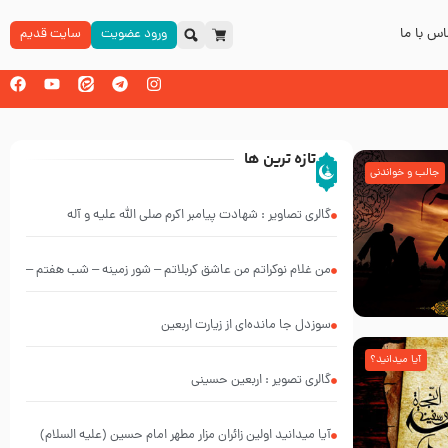
س با ما
ورود عضویت
سایت قدیم
تازه ترین ها
جالب و خواندنی
گالری تصاویر : شهادت پیامبر اکرم صلی الله علیه و آله
من غلام نوکراتم من عاشق کربلاتم – شور زمینه – شب هفتم –
محرم 1397 – کربلایی محمدحسین پویانفر
سوزدل جا مانده‌ای از زیارت اربعین
آیا میدانید؟
گالری تصویر : اربعین حسینی
آیا میدانید اولین زائران مزار مطهر امام حسین (علیه السلام)