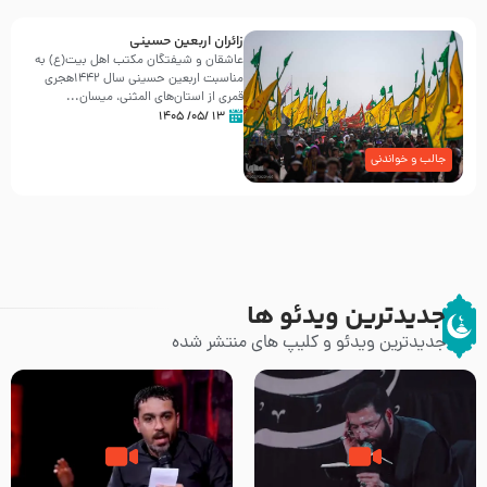
زائران اربعین حسینی
عاشقان و شیفتگان مکتب اهل بیت(ع) به
مناسبت اربعین حسینی سال ۱۴۴۲هجری
قمری از استان‌های المثنی، میسان...
۱۳ /۰۵/ ۱۴۰۵
جالب و خواندنی
جدیدترین ویدئو ها
جدیدترین ویدئو و کلیپ های منتشر شده