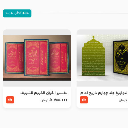
همه کتاب ها
تواریخ جلد چهارم تاریخ امام
تفسير القرآن الكريم للشريف
بدین و امام محمد باقر
المرتضي قدس سرّه
5.700.000
تومان
تومان
لسلام