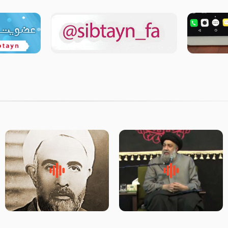
لقب حضرت رقیه سلام الله علیها
روضه‌ی مجلس یزید ملعون و
به چه معناست – حجت الاسلام
اسارت اهل‌بیت علیهم‌السلام –
علوی تهرانی
مرحوم حجت‌الاسلام شیخ علی
محدث زاده