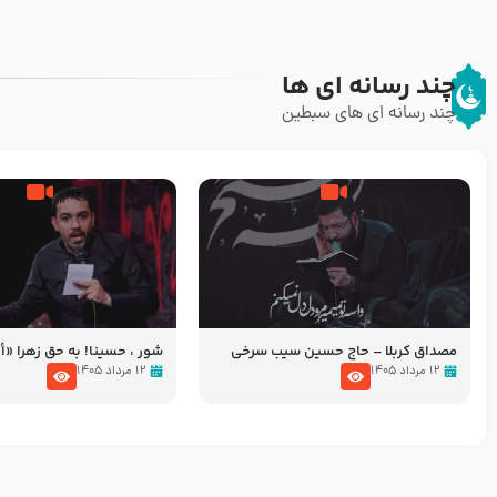
چند رسانه ای ها
چند رسانه ای های سبطین
مصداق کربلا – حاج حسین سیب سرخی
شور ، حسینا! به‌ حق زهرا «أُنْظُ
عزاداری شب هفتم ماه محرّم 05
۱۲ مرداد ۱۴۰۵
۱۲ مرداد ۱۴۰۵