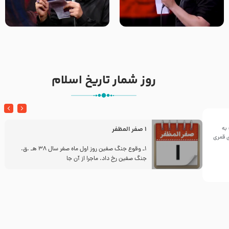
تک ، عبّاس، صاحب دل‌هاست –
من غلام نوکراتم من عاشق
حاج حنیف طاهری – عزاداری شب
کربلاتم – شور زمینه – شب هفتم
تاسوعا 1405
– محرم 1397 – کربلایی
محمدحسین پویانفر
روز شمار تاریخ اسلام
به
1 صفر المظفر
ینی سال ۱۴۴۲هجری قمری
ز
1ـ وقوع جنگ صفین روز اول ماه صفر سال 38 هـ .ق.
جنگ صفین رخ داد. ماجرا از آن جا