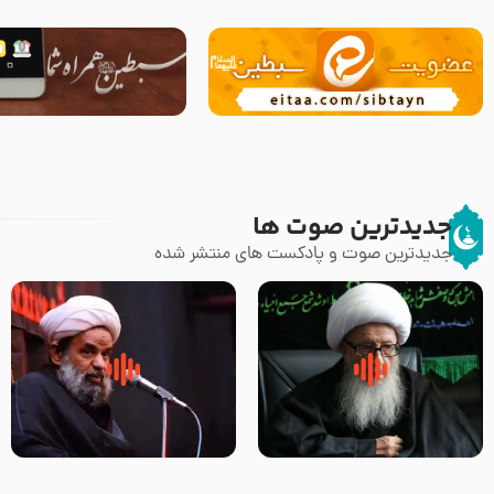
جدیدترین صوت ها
جدیدترین صوت و پادکست های منتشر شده
زوّار اربعین امام حسین (علیه
روضه جانسوز پاره های جگر امام
السلام) با این اشتیاق به زیارت
حسن مجتبی علیه السلام-حجت
بروند – آیت الله وحید خراسانی
الاسلام بندانی