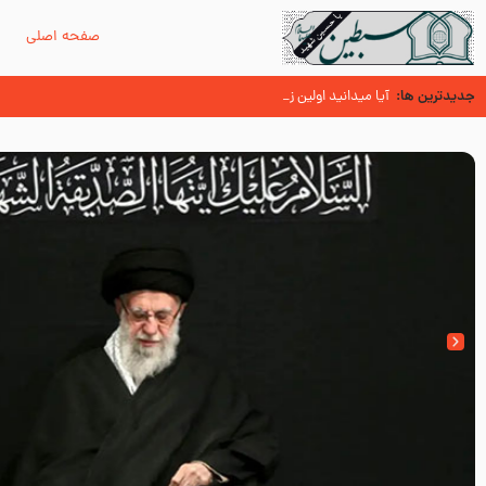
صفحه اصلی
م
جدیدترین ها:
زائران اربعین حسینی
اسنادی کهن دال بر شهرت زیارت اربعین نزد امامیه در قرن ۶ و ۷ هجری
آیا میدانید اولین زائران مزار مطهر امام حسین (علیه السلام) چ