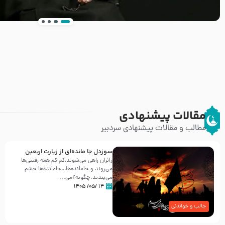
انتشار کتاب ” العروة الوثقى و التعليقات عليها” 
طرحی بسیار زیبا و شکیل
مقالات پیشنهادی
مطالب و مقالات پیشنهادی سردبیر
سوزدل جا مانده‌ای از زیارت اربعین
زائران راهی می‌شوند،کم‌ کم همه رفتنی‌ها
می‌روند و جامانده‌ها…جامانده‌ها چشم
می‌بندند.چگونه؟می‌...
۱۴ /۰۵/ ۱۴۰۵
جالب و خواندنی