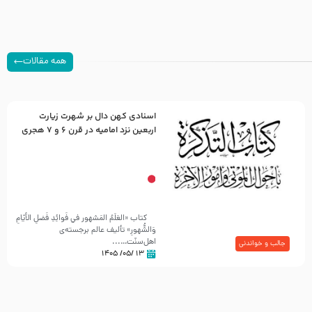
همه مقالات
اسنادی کهن دال بر شهرت زیارت
اربعین نزد امامیه در قرن ۶ و ۷ هجری
کتاب «العَلَمُ المَشهور في فَوائِدِ فَضلِ الأيّامِ
وَالشُّهورِ» تألیف عالم برجسته‌ی
اهل‌سنّت…...
جالب و خواندنی
۱۳ /۰۵/ ۱۴۰۵