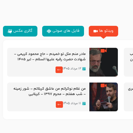
ویدئو ها
فایل های صوتی
گالری عکس
شب
مادر منم مثل تو خمیدم – حاج محمود کریمی –
شهادت حضرت رقیه علیها السلام – تیر ۱۴۰۵
هیئت رایة العباس علیه السلام
۱۲ مرداد ۱۴۰۵
ری
من غلام نوکراتم من عاشق کربلاتم – شور زمینه
– شب هفتم – محرم 1397 – کربلایی
محمدحسین پویانفر
۱۱ مرداد ۱۴۰۵