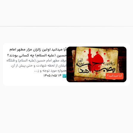
آیا میدانید اولین زائران مزار مطهر امام
حسین (علیه السلام) چه کسانی بودند؟
مرقد مطهر امام حسین (علیه السلام) و قتلگاه
ایشان از لحظه شهادت و حتی پیش از آن،
همواره مورد توجه و ز...
۱۴ /۰۵/ ۱۴۰۵
آیا میدانید؟