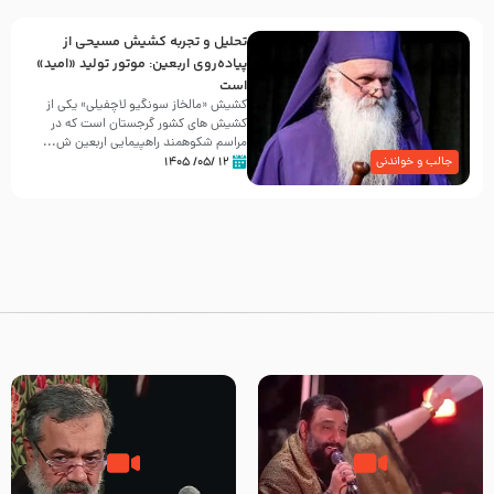
تحلیل و تجربه کشیش مسیحی از
پیاده‌روی اربعین: موتور تولید «امید»
است
کشیش «مالخاز سونگیو لاچفیلی» یکی از
کشیش های کشور گرجستان است که در
مراسم شکوهمند راهپیمایی اربعین ش...
۱۲ /۰۵/ ۱۴۰۵
جالب و خواندنی