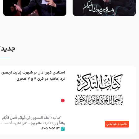
مصداق کربلا – حاج حسین سیب
شور ، حسینا! به‌ حق زهرا «أُنْظُرْ
سرخی
إِلَینا» – عزاداری شب هفتم ماه
محرّم 1405
جدیدت
اسنادی کهن دال بر شهرت زیارت اربعین
نزد امامیه در قرن ۶ و ۷ هجری
کتاب «العَلَمُ المَشهور في فَوائِدِ فَضلِ الأيّامِ
وَالشُّهورِ» تألیف عالم برجسته‌ی اهل‌سنّت…...
جالب و خواندنی
۱۳ /۰۵/ ۱۴۰۵