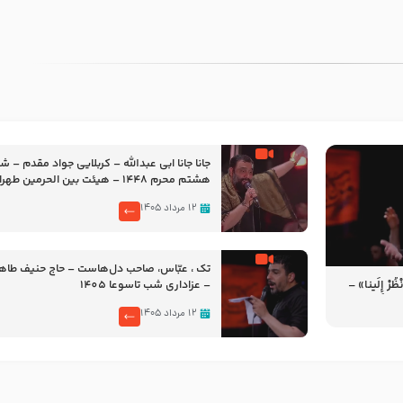
جانا جانا ابی عبدالله – کربلایی جواد مقدم – 
هشتم محرم 1448 – هیئت بین الحرمین طهران
۱۲ مرداد ۱۴۰۵
تک ، عبّاس، صاحب دل‌هاست – حاج حنیف طاه
رْ إِلَینا» –
– عزاداری شب تاسوعا 1405
14
۱۲ مرداد ۱۴۰۵