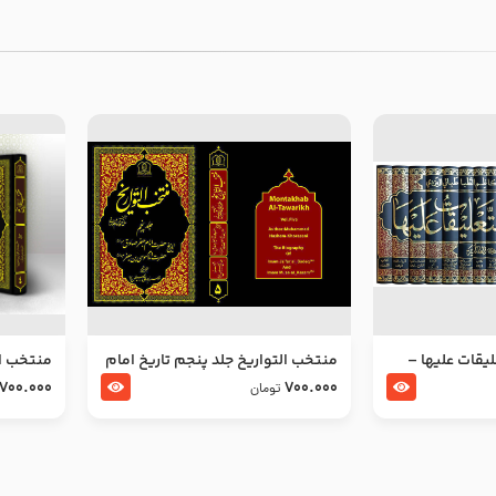
ليقات عليها –
منتخب التواریخ جلد پنجم تاریخ امام
منتخب ال
جعفر صادق و امام موسی بن جعفر
زین العا
700.000
700.000
تومان
علیهما السلام
علیهما ا