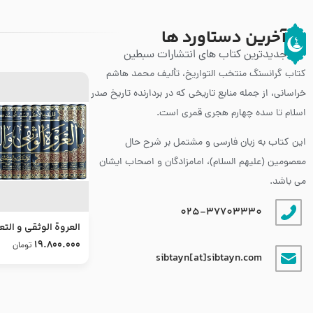
آخرین دستاورد ها
جدیدترین کتاب های انتشارات سبطین
کتاب گرانسنگ منتخب التواريخ، تألیف محمد هاشم
خراسانی، از جمله منابع تاریخی که در بردارنده تاریخ صدر
اسلام تا سده چهارم هجری قمری است.
این کتاب به زبان فارسی و مشتمل بر شرح حال
معصومین (علیهم السلام)، امامزادگان و اصحاب ایشان
می باشد.
025-37703330
العروة الوثقى و التع
طرح جدید
19.800.000
تومان
sibtayn[at]sibtayn.com