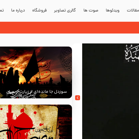
قالات
ویدئوها
صوت ها
گالری تصاویر
فروشگاه
درباره ما
تما
سوزدل جا مانده‌ای از زیارت اربعین