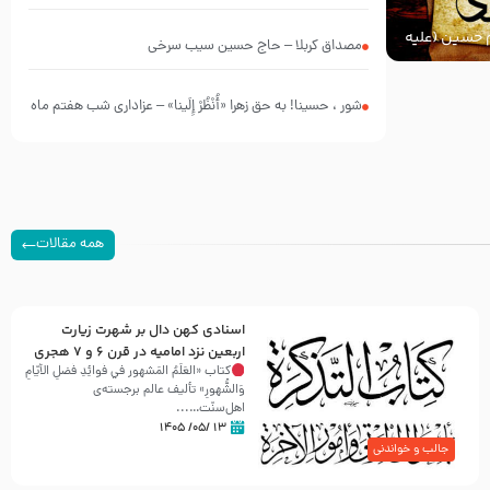
چه کسانی بودند؟
ام حسین (علیه
مصداق کربلا – حاج حسین سیب سرخی
شور ، حسینا! به‌ حق زهرا «أُنْظُرْ إِلَینا» – عزاداری شب هفتم ماه
محرّم 1405
همه مقالات
اسنادی کهن دال بر شهرت زیارت
اربعین نزد امامیه در قرن ۶ و ۷ هجری
کتاب «العَلَمُ المَشهور في فَوائِدِ فَضلِ الأيّامِ
وَالشُّهورِ» تألیف عالم برجسته‌ی
اهل‌سنّت…...
۱۳ /۰۵/ ۱۴۰۵
جالب و خواندنی