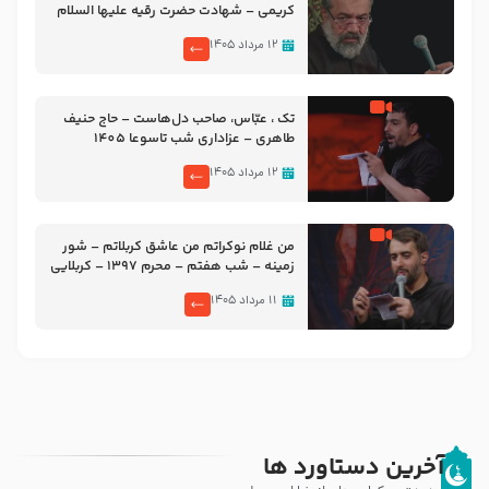
کریمی – شهادت حضرت رقیه علیها السلام
– تیر ۱۴۰۵ هیئت رایة العباس علیه السلام
۱۲ مرداد ۱۴۰۵
تک ، عبّاس، صاحب دل‌هاست – حاج حنیف
طاهری – عزاداری شب تاسوعا 1405
۱۲ مرداد ۱۴۰۵
من غلام نوکراتم من عاشق کربلاتم – شور
زمینه – شب هفتم – محرم 1397 – کربلایی
محمدحسین پویانفر
۱۱ مرداد ۱۴۰۵
آخرین دستاورد ها