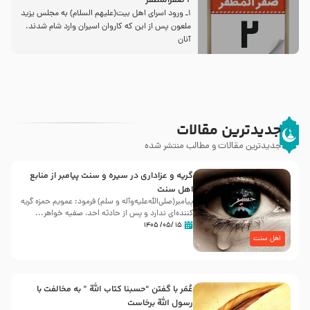
2 صفرالمظفر
1ـ ورود اسراى اهل بیت‌(علیهم السلام) به مجلس یزید
ملعون پس از این كه كاروان اسیران وارد شام شدند،
آنان
جدیدترین مقالات
جدیدترین مقالات و مطالب منتشر شده
گریه و عزاداری در سیره و سنت پیامبر از منابع
اهل سنت
پیامبر(صلی‌الله‌علیه‌وآله و سلم) فرمود: عمویم حمزه گریه
کننده‌ای ندارد و پس از حادثه احد، صفیه خواهر...
۱۵ /۰۵/ ۱۴۰۵
اهل سنت
عُمَر با گفتن “حسبنا كتاب اللّه ” به مخالفت با
رسول اللّه برخاست