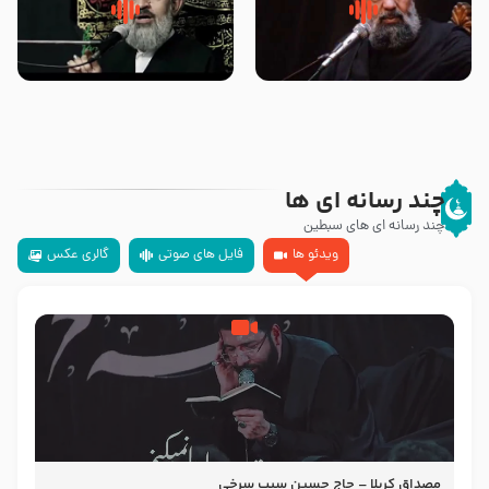
سلام جوانی که امام حسین علیه
زیارتی که اسباب رزق زیاد و عمر
السلام خودش جوابش را دادند
طولانی است حجت السلام حسین
-حجت الاسلام بندانی
یوسفی
چند رسانه ای ها
چند رسانه ای های سبطین
ویدئو ها
فایل های صوتی
گالری عکس
مصداق کربلا – حاج حسین سیب سرخی