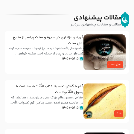
مقالات پیشنهادی
مطالب و مقالات پیشنهادی سردبیر
گریه و عزاداری در سیره و سنت پیامبر از منابع
اهل سنت
پیامبر(صلی‌الله‌علیه‌وآله و سلم) فرمود: عمویم حمزه گریه
کننده‌ای ندارد و پس از حادثه احد، صفیه خواهر...
۱۵ /۰۵/ ۱۴۰۵
اهل سنت
عُمَر با گفتن “حسبنا كتاب اللّه ” به مخالفت با
رسول اللّه برخاست
خفاجی مصری عالم بزرگ سنی می‌نویسد : همانطور که
در احادیث معتبر آمده است، پیامبر اکرم (صلوات اللّه...
۱۵ /۰۵/ ۱۴۰۵
خلفا