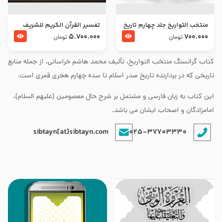
منتخب التواریخ جلد چهارم تاریخ
تفسير القرآن الكريم للشريف
امام زین العابدین و امام محمد
المرتضي قدس سرّه
5.700.000
700.000
تومان
تومان
باقر علیهما السلام
کتاب گرانسنگ منتخب التواريخ، تألیف محمد هاشم خراسانی، از جمله منابع
تاریخی که در بردارنده تاریخ صدر اسلام تا سده چهارم هجری قمری است.
این کتاب به زبان فارسی و مشتمل بر شرح حال معصومین (علیهم السلام)،
امامزادگان و اصحاب ایشان می باشد.
sibtayn[at]sibtayn.com
025-37703330