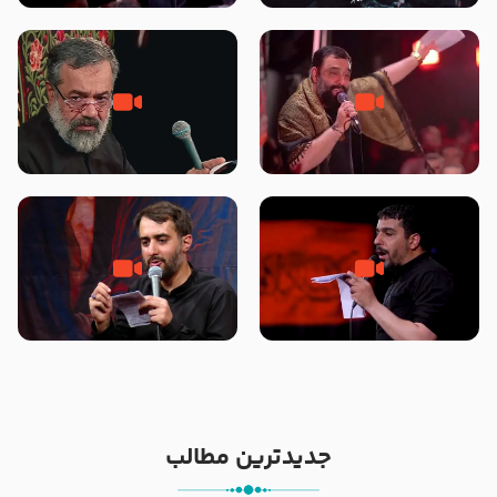
محرّم 1405
جانا جانا ابی عبدالله – کربلایی جواد
مادر منم مثل تو خمیدم – حاج
مقدم – شب هشتم محرم 1448 –
محمود کریمی – شهادت حضرت
هیئت بین الحرمین طهران
رقیه علیها السلام – تیر ۱۴۰۵
هیئت رایة العباس علیه السلام
تک ، عبّاس، صاحب دل‌هاست –
من غلام نوکراتم من عاشق کربلاتم
حاج حنیف طاهری – عزاداری شب
– شور زمینه – شب هفتم – محرم
تاسوعا 1405
1397 – کربلایی محمدحسین
پویانفر
جدیدترین مطالب