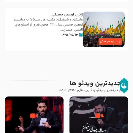
زائران اربعین حسینی
عاشقان و شیفتگان مکتب اهل بیت(ع) به مناسبت
اربعین حسینی سال ۱۴۴۲هجری قمری از استان‌های
المثنی، میسان...
۱۳ /۰۵/ ۱۴۰۵
جالب و خواندنی
جدیدترین ویدئو ها
جدیدترین ویدئو و کلیپ های منتشر شده
مصداق کربلا – حاج حسین سیب
شور ، حسینا! به‌ حق زهرا «أُنْظُرْ
سرخی
إِلَینا» – عزاداری شب هفتم ماه