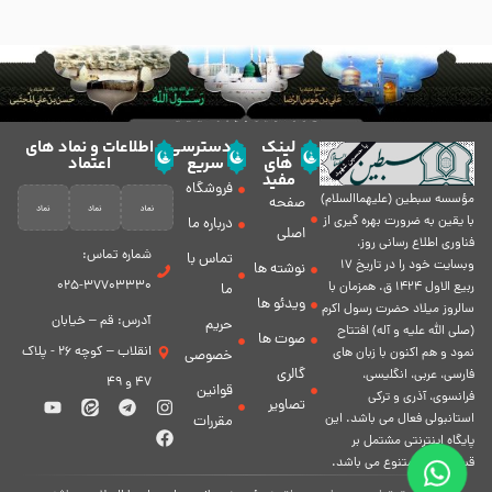
لینک
دسترسی
اطلاعات و نماد های
های
سریع
اعتماد
مفید
فروشگاه
مؤسسه سبطين (عليهماالسلام)
صفحه
با يقين به ضرورت بهره گیرى از
درباره ما
اصلی
فناورى اطلاع رسانى روز،
شماره تماس:
تماس با
وبسایت خود را در تاريخ 17
نوشته ها
37703330-025
ربيع الاول 1424 ق. همزمان با
ما
ویدئو ها
سالروز ميلاد حضرت رسول اكرم
آدرس: قم – خیابان
حریم
(صلی الله علیه و آله) افتتاح
صوت ها
انقلاب – کوچه 26 - پلاک
نمود و هم اكنون با زبان های
خصوصی
گالری
فارسی، عربى، انگلیسی،
47 و 49
قوانین
فرانسوی، آذری و ترکی
تصاویر
استانبولی فعال مى باشد. اين
مقررات
پايگاه اينترنتى مشتمل بر
قسمت هاى متنوع مى باشد.