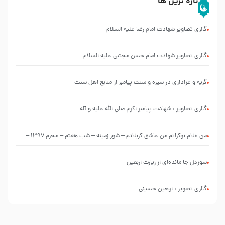
تازه ترین ها
گالری تصاویر شهادت امام رضا علیه السلام
گالری تصاویر شهادت امام حسن مجتبی علیه السلام
گریه و عزاداری در سیره و سنت پیامبر از منابع اهل سنت
گالری تصاویر : شهادت پیامبر اکرم صلی الله علیه و آله
من غلام نوکراتم من عاشق کربلاتم – شور زمینه – شب هفتم – محرم 1397 –
کربلایی محمدحسین پویانفر
سوزدل جا مانده‌ای از زیارت اربعین
گالری تصویر : اربعین حسینی