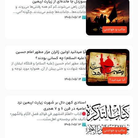
سوزدل جا مانده‌ای از زیارت اربعین
زائران راهی می‌شوند،کم‌ کم همه رفتنی‌ها می‌روند و
جامانده‌ها…جامانده‌ها چشم می‌بندند.چگونه؟می‌...
۱۴ /۰۵/ ۱۴۰۵
جالب و خواندنی
آیا میدانید اولین زائران مزار مطهر امام حسین
(علیه السلام) چه کسانی بودند؟
مرقد مطهر امام حسین (علیه السلام) و قتلگاه ایشان از
لحظه شهادت و حتی پیش از آن، همواره مورد توجه و
ز...
۱۴ /۰۵/ ۱۴۰۵
آیا میدانید؟
اسنادی کهن دال بر شهرت زیارت اربعین نزد
امامیه در قرن ۶ و ۷ هجری
کتاب «العَلَمُ المَشهور في فَوائِدِ فَضلِ الأيّامِ وَالشُّهورِ»
تألیف عالم برجسته‌ی اهل‌سنّت…...
۱۳ /۰۵/ ۱۴۰۵
جالب و خواندنی