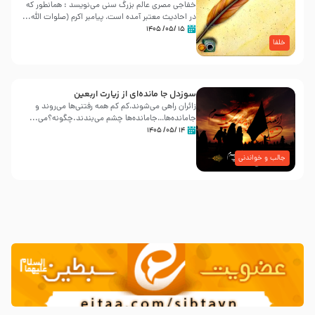
خفاجی مصری عالم بزرگ سنی می‌نویسد : همانطور که
در احادیث معتبر آمده است، پیامبر اکرم (صلوات اللّه...
۱۵ /۰۵/ ۱۴۰۵
خلفا
سوزدل جا مانده‌ای از زیارت اربعین
زائران راهی می‌شوند،کم‌ کم همه رفتنی‌ها می‌روند و
جامانده‌ها…جامانده‌ها چشم می‌بندند.چگونه؟می‌...
۱۴ /۰۵/ ۱۴۰۵
جالب و خواندنی