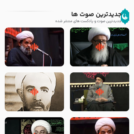
جدیدترین صوت ها
جدیدترین صوت و پادکست های منتشر شده
زوّار اربعین امام حسین (علیه
روضه جانسوز پاره های جگر امام
السلام) با این اشتیاق به زیارت
حسن مجتبی علیه السلام-حجت
بروند – آیت الله وحید خراسانی
الاسلام بندانی
لقب حضرت رقیه سلام الله علیها به
روضه‌ی مجلس یزید ملعون و
چه معناست – حجت الاسلام علوی
اسارت اهل‌بیت علیهم‌السلام –
تهرانی
مرحوم حجت‌الاسلام شیخ علی
محدث زاده