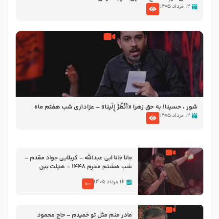
۱۲ مرداد ۱۴۰۵
شور ، حسینا! به‌ حق زهرا «أُنْظُرْ إِلَینا» – عزاداری شب هفتم ماه
محرّم 1405
۱۲ مرداد ۱۴۰۵
جانا جانا ابی عبدالله – کربلایی جواد مقدم –
شب هشتم محرم 1448 – هیئت بین
الحرمین طهران
۱۲ مرداد ۱۴۰۵
مادر منم مثل تو خمیدم – حاج محمود