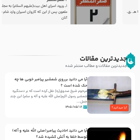
2 صفرالمظفر
1ـ ورود اسراى اهل بیت‌(علیهم السلام) به مجلس یزید
ملعون پس از این كه كاروان اسیران وارد شام شدند،
آنان
جدیدترین مقالات
جدیدترین مقالات و مطالب منتشر شده
آیا می دانید برروی شمشیر پیامبر خوبی ها چه
حک شده است ؟
مرحوم شیخ صدوق(ره) نقل کرده است که بر دستگیره
شمشیر رسول اکرم(صلی الله علیه و آله و سلم) این چند
جمل...
۱۸ /۰۵/ ۱۴۰۵
آیا میدانید؟
آیا می دانید احادیث پیامبر(صلی الله علیه و آله)
توسط خلفا به آتش کشیده شد؟