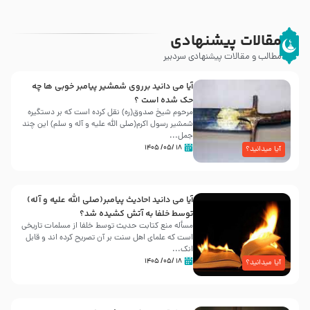
مقالات پیشنهادی
مطالب و مقالات پیشنهادی سردبیر
آیا می دانید برروی شمشیر پیامبر خوبی ها چه
حک شده است ؟
مرحوم شیخ صدوق(ره) نقل کرده است که بر دستگیره
شمشیر رسول اکرم(صلی الله علیه و آله و سلم) این چند
جمل...
۱۸ /۰۵/ ۱۴۰۵
آیا میدانید؟
آیا می دانید احادیث پیامبر(صلی الله علیه و آله)
توسط خلفا به آتش کشیده شد؟
مسأله منع کتابت حدیث توسط خلفا از مسلمات تاریخی
است که علمای اهل سنت بر آن تصریح کرده اند و قابل
انک...
۱۸ /۰۵/ ۱۴۰۵
آیا میدانید؟