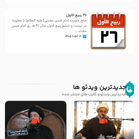
26 ربيع الاول
صلح حضرت امام حسن مجتبی(علیه السلام) با معاویه
در بیست و ششم ربیع الاول سال 41 هـ .ق امام حسن
مجت...
۱۸ /۰۵/ ۱۴۰۵
جدیدترین ویدئو ها
جدیدترین ویدئو و کلیپ های منتشر شده
چه کسانی پیامبر صلی الله علیه و
رزیة الخمیس و اهانت برخی صحابه
آله را مسموم کردند ؟ – حجت
به پیامبر اکرم (ص) چه اتفاقی رخ