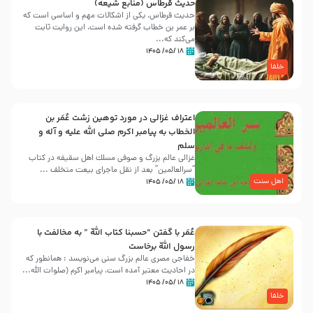
حدیث قرطاس (منابع شیعه)
حدیث قرطاس، یکی از اشکالات مهم و اساسی است که
بر عمر بن خطاب گرفته شده است، این روایت ثابت
می‌کند که...
۱۸ /۰۵/ ۱۴۰۵
خلفا
اعتراف غزالی در مورد توهین زشت عُمَر بن
الخطاب به پیامبر اکرم صلی الله علیه و آله و
سلم
غزالی عالم بزرگ و صوفی مسلك اهل سقيفه در کتاب
“سرالعالمین” بعد از نقل ماجرای بیعت متخلف ...
اهل سنت
۱۸ /۰۵/ ۱۴۰۵
عُمَر با گفتن “حسبنا كتاب اللّه ” به مخالفت با
رسول اللّه برخاست
خفاجی مصری عالم بزرگ سنی می‌نویسد : همانطور که
در احادیث معتبر آمده است، پیامبر اکرم (صلوات اللّه...
۱۸ /۰۵/ ۱۴۰۵
خلفا