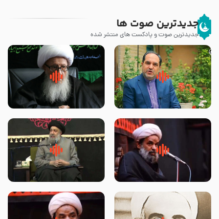
جدیدترین صوت ها
جدیدترین صوت و پادکست های منتشر شده
پیامبر صلی الله علیه وآله و سلم
زوّار اربعین امام حسین (علیه
فرمودند وای بر بچه های آخر
السلام) با این اشتیاق به زیارت
الزمان- دکتر هزار
بروند – آیت الله وحید خراسانی
روضه جانسوز پاره های جگر امام
لقب حضرت رقیه سلام الله علیها به
حسن مجتبی علیه السلام-حجت
چه معناست – حجت الاسلام علوی
الاسلام بندانی
تهرانی