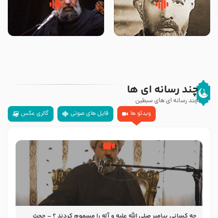
روضه‌ی مجلس یزید ملعون و
سلام جوانی که امام حسین علیه
اسارت اهل‌بیت علیهم‌السلام –
السلام خودش جوابش را دادند
مرحوم حجت‌الاسلام شیخ علی
-حجت الاسلام بندانی
محدث زاده
چند رسانه ای ها
چند رسانه ای های سبطین
ویدئو ها
فایل های صوتی
گالری عکس
چه کسانی پیامبر صلی الله علیه و آله را مسموم کردند ؟ – حجت