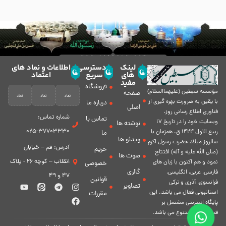
لینک
دسترسی
اطلاعات و نماد های
های
سریع
اعتماد
مفید
فروشگاه
مؤسسه سبطين (عليهماالسلام)
صفحه
با يقين به ضرورت بهره گیرى از
درباره ما
اصلی
فناورى اطلاع رسانى روز،
شماره تماس:
تماس با
وبسایت خود را در تاريخ 17
نوشته ها
37703330-025
ربيع الاول 1424 ق. همزمان با
ما
ویدئو ها
سالروز ميلاد حضرت رسول اكرم
آدرس: قم – خیابان
حریم
(صلی الله علیه و آله) افتتاح
صوت ها
انقلاب – کوچه 26 - پلاک
نمود و هم اكنون با زبان های
خصوصی
گالری
فارسی، عربى، انگلیسی،
47 و 49
قوانین
فرانسوی، آذری و ترکی
تصاویر
استانبولی فعال مى باشد. اين
مقررات
پايگاه اينترنتى مشتمل بر
قسمت هاى متنوع مى باشد.