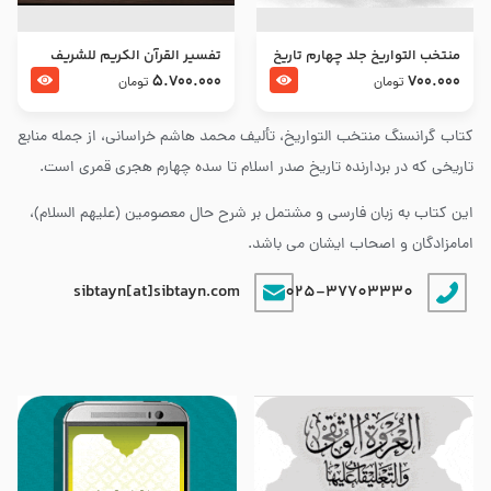
منتخب التواریخ جلد چهارم تاریخ
تفسير القرآن الكريم للشريف
امام زین العابدین و امام محمد
المرتضي قدس سرّه
5.700.000
700.000
تومان
تومان
باقر علیهما السلام
کتاب گرانسنگ منتخب التواريخ، تألیف محمد هاشم خراسانی، از جمله منابع
تاریخی که در بردارنده تاریخ صدر اسلام تا سده چهارم هجری قمری است.
این کتاب به زبان فارسی و مشتمل بر شرح حال معصومین (علیهم السلام)،
امامزادگان و اصحاب ایشان می باشد.
sibtayn[at]sibtayn.com
025-37703330