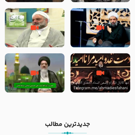
الاسلام شیخ حسین یوسفی
داد که پیامبر رحمت ، صحابه را
بیرون انداختند ؟!!!!! – سید محمد
موسوی
رحلت یا شهادت پیامبر (صلی الله
علت برتری پیامبر اسلام بر سایر
علیه و آله) ؟ – حجت الاسلام
پیامبران از زبان امیرالمؤمنین
بندانی نیشابوری
(علیهم السلام) – حجت الاسلام
فرحزاد
خیانت و جفا به پیامبر با بکار بردن
آیا پیامبر اکرم صلی الله علیه وآله
کلمه رحلت بجای شهادت – حجت
بدون وصیت از دنیا رفته ‌اند؟ – آیت
الاسلام احمدی اصفهانی
الله سید علی میلانی
جدیدترین مطالب