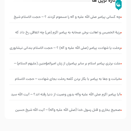
تازه ترین ها
چه کسانی پیامبر صلی الله علیه و آله را مسموم کردند ؟ – حجت الاسلام شیخ
حسین یوسفی
رزیة الخمیس و اهانت برخی صحابه به پیامبر اکرم (ص) چه اتفاقی رخ داد که
پیامبر رحمت ، صحابه را بیرون انداختند ؟!!!!! – سید محمد موسوی
رحلت یا شهادت پیامبر (صلی الله علیه و آله) ؟ – حجت الاسلام بندانی نیشابوری
علت برتری پیامبر اسلام بر سایر پیامبران از زبان امیرالمؤمنین (علیهم السلام) –
حجت الاسلام فرحزاد
خیانت و جفا به پیامبر با بکار بردن کلمه رحلت بجای شهادت – حجت الاسلام
احمدی اصفهانی
آیا پیامبر اکرم صلی الله علیه وآله بدون وصیت از دنیا رفته ‌اند؟ – آیت الله سید
علی میلانی
صحیح بخاری و قتل رسول‌ خدا {صلی ‌الله علیه‌ وآله} – آیت الله شیخ حسین
غیب غلامی