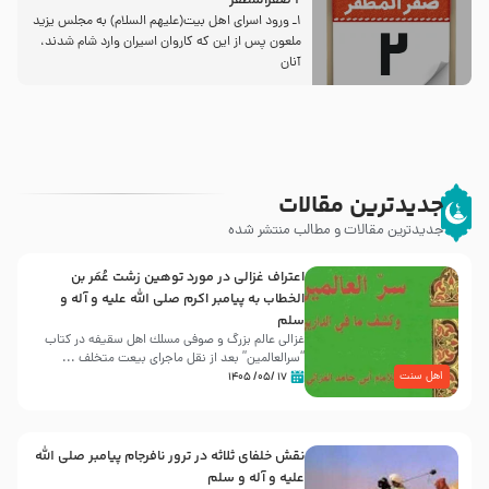
2 صفرالمظفر
1ـ ورود اسراى اهل بیت‌(علیهم السلام) به مجلس یزید
ملعون پس از این كه كاروان اسیران وارد شام شدند،
آنان
جدیدترین مقالات
جدیدترین مقالات و مطالب منتشر شده
اعتراف غزالی در مورد توهین زشت عُمَر بن
الخطاب به پیامبر اکرم صلی الله علیه و آله و
سلم
غزالی عالم بزرگ و صوفی مسلك اهل سقيفه در کتاب
“سرالعالمین” بعد از نقل ماجرای بیعت متخلف ...
اهل سنت
۱۷ /۰۵/ ۱۴۰۵
نقش خلفای ثلاثه در ترور نافرجام پیامبر صلی الله
علیه و آله و سلم