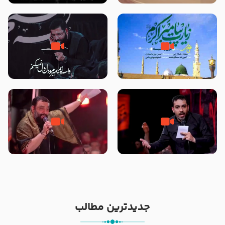
تصاویری از مسجد النبی
زیارت پیامبر اکرم صلی الله علیه و
مصداق کربلا – حاج حسین سیب
آله در روز شنبه با نوای علی فانی
سرخی
شور ، حسینا! به‌ حق زهرا «أُنْظُرْ
جانا جانا ابی عبدالله – کربلایی جواد
إِلَینا» – عزاداری شب هفتم ماه
مقدم – شب هشتم محرم 1448 –
محرّم 1405
هیئت بین الحرمین طهران
جدیدترین مطالب