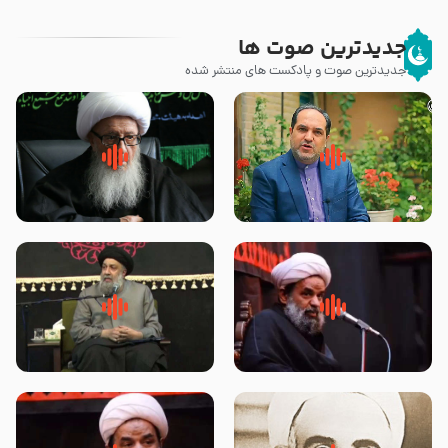
جدیدترین صوت ها
جدیدترین صوت و پادکست های منتشر شده
پیامبر صلی الله علیه وآله و سلم
زوّار اربعین امام حسین (علیه
فرمودند وای بر بچه های آخر
السلام) با این اشتیاق به زیارت
الزمان- دکتر هزار
بروند – آیت الله وحید خراسانی
روضه جانسوز پاره های جگر امام
لقب حضرت رقیه سلام الله علیها به
حسن مجتبی علیه السلام-حجت
چه معناست – حجت الاسلام علوی
الاسلام بندانی
تهرانی