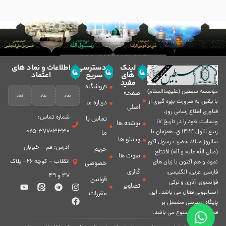
لینک
دسترسی
اطلاعات و نماد های
های
سریع
اعتماد
مفید
فروشگاه
مؤسسه سبطين (عليهماالسلام)
صفحه
با يقين به ضرورت بهره گیرى از
درباره ما
اصلی
فناورى اطلاع رسانى روز،
شماره تماس:
تماس با
وبسایت خود را در تاريخ 17
نوشته ها
37703330-025
ربيع الاول 1424 ق. همزمان با
ما
ویدئو ها
سالروز ميلاد حضرت رسول اكرم
آدرس: قم – خیابان
حریم
(صلی الله علیه و آله) افتتاح
صوت ها
انقلاب – کوچه 26 - پلاک
نمود و هم اكنون با زبان های
خصوصی
گالری
فارسی، عربى، انگلیسی،
47 و 49
قوانین
فرانسوی، آذری و ترکی
تصاویر
استانبولی فعال مى باشد. اين
مقررات
پايگاه اينترنتى مشتمل بر
قسمت هاى متنوع مى باشد.