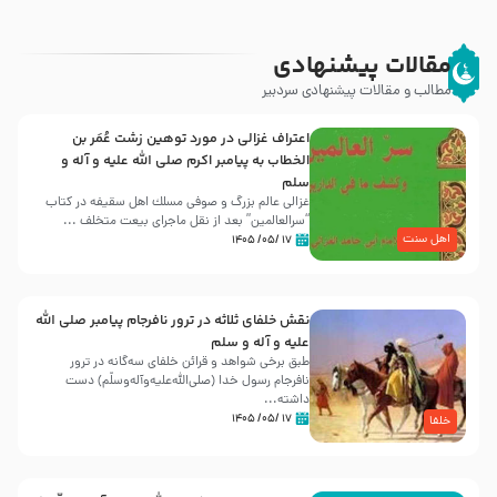
مقالات پیشنهادی
مطالب و مقالات پیشنهادی سردبیر
اعتراف غزالی در مورد توهین زشت عُمَر بن
الخطاب به پیامبر اکرم صلی الله علیه و آله و
سلم
غزالی عالم بزرگ و صوفی مسلك اهل سقيفه در کتاب
“سرالعالمین” بعد از نقل ماجرای بیعت متخلف ...
اهل سنت
۱۷ /۰۵/ ۱۴۰۵
نقش خلفای ثلاثه در ترور نافرجام پیامبر صلی الله
علیه و آله و سلم
طبق برخی شواهد و قرائن خلفای سه‌گانه در ترور
نافرجام رسول خدا (صلی‌الله‌علیه‌و‌آله‌وسلّم) دست
داشته‌...
۱۷ /۰۵/ ۱۴۰۵
خلفا