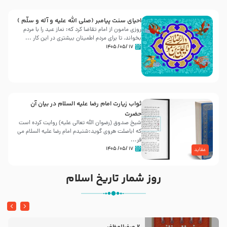
احیای سنت پیامبر (صلی الله علیه و آله و سلّم )
روزی مامون از امام تقاضا کرد که: نماز عید را با مردم
بخواند، تا برای مردم اطمینان بیشتری در این کار ...
۱۷ /۰۵/ ۱۴۰۵
ثواب زیارت امام رضا علیه السلام در بیان آن
حضرت
شیخ صدوق (رضوان الله تعالی علیه) روایت کرده است
که اباصلت هروی گوید:شنیدم امام رضا علیه السلام می
فر...
۱۷ /۰۵/ ۱۴۰۵
عقاید
روز شمار تاریخ اسلام