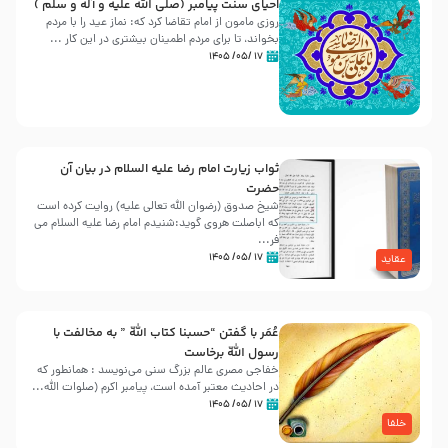
احیای سنت پیامبر (صلی الله علیه و آله و سلّم )
روزی مامون از امام تقاضا کرد که: نماز عید را با مردم
بخواند، تا برای مردم اطمینان بیشتری در این کار ...
۱۷ /۰۵/ ۱۴۰۵
ثواب زیارت امام رضا علیه السلام در بیان آن
حضرت
شیخ صدوق (رضوان الله تعالی علیه) روایت کرده است
که اباصلت هروی گوید:شنیدم امام رضا علیه السلام می
فر...
۱۷ /۰۵/ ۱۴۰۵
عقاید
عُمَر با گفتن “حسبنا كتاب اللّه ” به مخالفت با
رسول اللّه برخاست
خفاجی مصری عالم بزرگ سنی می‌نویسد : همانطور که
در احادیث معتبر آمده است، پیامبر اکرم (صلوات اللّه...
۱۷ /۰۵/ ۱۴۰۵
خلفا