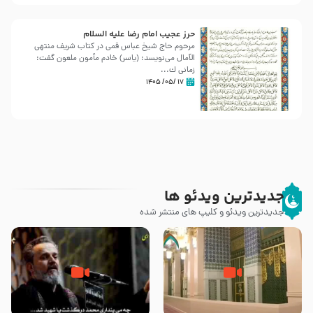
حرز عجیب امام رضا علیه السلام
مرحوم حاج شیخ عباس قمی در کتاب شریف منتهی
الآمال می‌نویسد: (ياسر) خادم مأمون ملعون گفت:
زمانى ك...
۱۷ /۰۵/ ۱۴۰۵
جدیدترین ویدئو ها
جدیدترین ویدئو و کلیپ های منتشر شده
زیارت پیامبر اکرم صلی الله علیه و
اله و سلم در مدینه به همراه
مرگ یا قتل – ملا باسم کربلایی