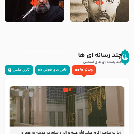
روضه‌ی مجلس یزید ملعون و
سلام جوانی که امام حسین علیه
اسارت اهل‌بیت علیهم‌السلام –
السلام خودش جوابش را دادند
مرحوم حجت‌الاسلام شیخ علی
-حجت الاسلام بندانی
محدث زاده
چند رسانه ای ها
چند رسانه ای های سبطین
ویدئو ها
فایل های صوتی
گالری عکس
زیارت پیامبر اکرم صلی الله علیه و اله و سلم در مدینه به همراه