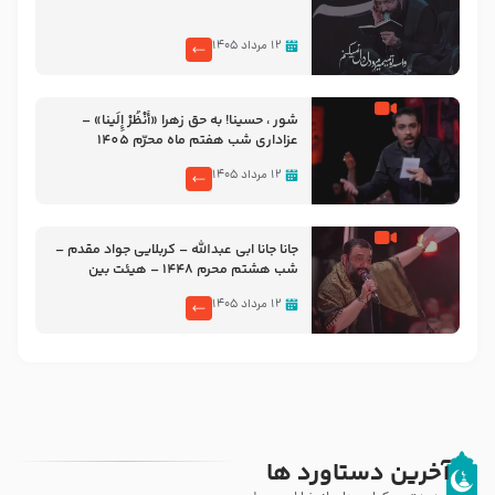
۱۲ مرداد ۱۴۰۵
شور ، حسینا! به‌ حق زهرا «أُنْظُرْ إِلَینا» –
عزاداری شب هفتم ماه محرّم 1405
۱۲ مرداد ۱۴۰۵
جانا جانا ابی عبدالله – کربلایی جواد مقدم –
شب هشتم محرم 1448 – هیئت بین
الحرمین طهران
۱۲ مرداد ۱۴۰۵
آخرین دستاورد ها