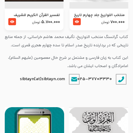
منتخب التواریخ جلد چهارم تاریخ
تفسير القرآن الكريم للشريف
امام زین العابدین و امام محمد
المرتضي قدس سرّه
5.700.000
700.000
تومان
تومان
باقر علیهما السلام
کتاب گرانسنگ منتخب التواريخ، تألیف محمد هاشم خراسانی، از جمله منابع
تاریخی که در بردارنده تاریخ صدر اسلام تا سده چهارم هجری قمری است.
این کتاب به زبان فارسی و مشتمل بر شرح حال معصومین (علیهم السلام)،
امامزادگان و اصحاب ایشان می باشد.
sibtayn[at]sibtayn.com
025-37703330