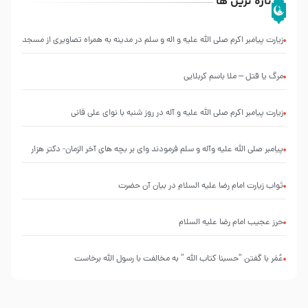
تازه ترین ها
زیارت پیامبر اکرم صلی الله علیه و اله و سلم در مدینه به همراه تصاویری از مسجد
النبی
مرگ یا قتل – ملا باسم کربلایی
زیارت پیامبر اکرم صلی الله علیه و آله در روز شنبه با نوای علی فانی
پیامبر صلی الله علیه وآله و سلم فرمودند وای بر بچه های آخر الزمان- دکتر هزار
ثواب زیارت امام رضا علیه السلام در بیان آن حضرت
حرز عجیب امام رضا علیه السلام
عُمَر با گفتن “حسبنا كتاب اللّه ” به مخالفت با رسول اللّه برخاست