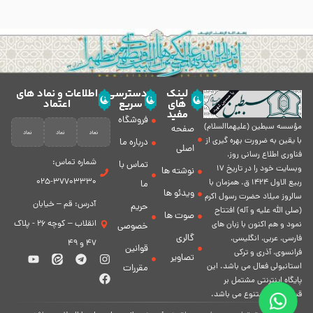
لینک
دسترسی
اطلاعات و نماد های
های
سریع
اعتماد
مفید
فروشگاه
مؤسسه سبطين (عليهماالسلام)
صفحه
با يقين به ضرورت بهره گیرى از
درباره ما
اصلی
فناورى اطلاع رسانى روز،
شماره تماس:
تماس با
وبسایت خود را در تاريخ 17
نوشته ها
37703330-025
ربيع الاول 1424 ق. همزمان با
ما
ویدئو ها
سالروز ميلاد حضرت رسول اكرم
آدرس: قم – خیابان
حریم
(صلی الله علیه و آله) افتتاح
صوت ها
انقلاب – کوچه 26 - پلاک
نمود و هم اكنون با زبان های
خصوصی
گالری
فارسی، عربى، انگلیسی،
47 و 49
قوانین
فرانسوی، آذری و ترکی
تصاویر
استانبولی فعال مى باشد. اين
مقررات
پايگاه اينترنتى مشتمل بر
قسمت هاى متنوع مى باشد.