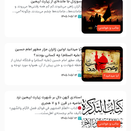
سوزدل جا مانده‌ای از زیارت اربعین
زائران راهی می‌شوند،کم‌ کم همه رفتنی‌ها می‌روند و
جامانده‌ها…جامانده‌ها چشم می‌بندند.چگونه؟می‌...
۱۴ /۰۵/ ۱۴۰۵
جالب و خواندنی
آیا میدانید اولین زائران مزار مطهر امام حسین
(علیه السلام) چه کسانی بودند؟
مرقد مطهر امام حسین (علیه السلام) و قتلگاه ایشان از
لحظه شهادت و حتی پیش از آن، همواره مورد توجه و
ز...
۱۴ /۰۵/ ۱۴۰۵
آیا میدانید؟
اسنادی کهن دال بر شهرت زیارت اربعین نزد
امامیه در قرن ۶ و ۷ هجری
کتاب «العَلَمُ المَشهور في فَوائِدِ فَضلِ الأيّامِ وَالشُّهورِ»
تألیف عالم برجسته‌ی اهل‌سنّت…...
۱۳ /۰۵/ ۱۴۰۵
جالب و خواندنی