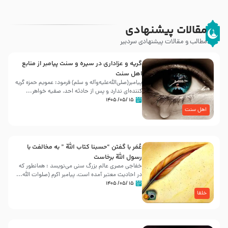
مقالات پیشنهادی
مطالب و مقالات پیشنهادی سردبیر
گریه و عزاداری در سیره و سنت پیامبر از منابع
اهل سنت
پیامبر(صلی‌الله‌علیه‌وآله و سلم) فرمود: عمویم حمزه گریه
کننده‌ای ندارد و پس از حادثه احد، صفیه خواهر...
۱۵ /۰۵/ ۱۴۰۵
اهل سنت
عُمَر با گفتن “حسبنا كتاب اللّه ” به مخالفت با
رسول اللّه برخاست
خفاجی مصری عالم بزرگ سنی می‌نویسد : همانطور که
در احادیث معتبر آمده است، پیامبر اکرم (صلوات اللّه...
۱۵ /۰۵/ ۱۴۰۵
خلفا