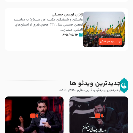
زائران اربعین حسینی
عاشقان و شیفتگان مکتب اهل بیت(ع) به مناسبت
اربعین حسینی سال ۱۴۴۲هجری قمری از استان‌های
المثنی، میسان...
۱۳ /۰۵/ ۱۴۰۵
جالب و خواندنی
جدیدترین ویدئو ها
جدیدترین ویدئو و کلیپ های منتشر شده
مصداق کربلا – حاج حسین سیب
شور ، حسینا! به‌ حق زهرا «أُنْظُرْ
سرخی
إِلَینا» – عزاداری شب هفتم ماه