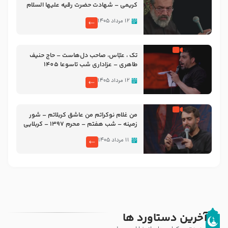
کریمی – شهادت حضرت رقیه علیها السلام
– تیر ۱۴۰۵ هیئت رایة العباس علیه السلام
۱۲ مرداد ۱۴۰۵
تک ، عبّاس، صاحب دل‌هاست – حاج حنیف
طاهری – عزاداری شب تاسوعا 1405
۱۲ مرداد ۱۴۰۵
من غلام نوکراتم من عاشق کربلاتم – شور
زمینه – شب هفتم – محرم 1397 – کربلایی
محمدحسین پویانفر
۱۱ مرداد ۱۴۰۵
آخرین دستاورد ها