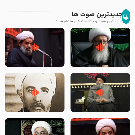
جدیدترین صوت ها
جدیدترین صوت و پادکست های منتشر شده
زوّار اربعین امام حسین (علیه
روضه جانسوز پاره های جگر امام
السلام) با این اشتیاق به زیارت
حسن مجتبی علیه السلام-حجت
بروند – آیت الله وحید خراسانی
الاسلام بندانی
لقب حضرت رقیه سلام الله علیها به
روضه‌ی مجلس یزید ملعون و
چه معناست – حجت الاسلام علوی
اسارت اهل‌بیت علیهم‌السلام –
تهرانی
مرحوم حجت‌الاسلام شیخ علی
محدث زاده