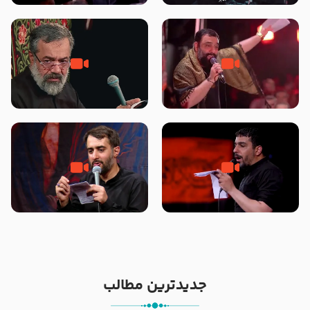
محرّم 1405
جانا جانا ابی عبدالله – کربلایی جواد
مادر منم مثل تو خمیدم – حاج
مقدم – شب هشتم محرم 1448 –
محمود کریمی – شهادت حضرت
هیئت بین الحرمین طهران
رقیه علیها السلام – تیر ۱۴۰۵
هیئت رایة العباس علیه السلام
تک ، عبّاس، صاحب دل‌هاست –
من غلام نوکراتم من عاشق کربلاتم
حاج حنیف طاهری – عزاداری شب
– شور زمینه – شب هفتم – محرم
تاسوعا 1405
1397 – کربلایی محمدحسین
پویانفر
جدیدترین مطالب