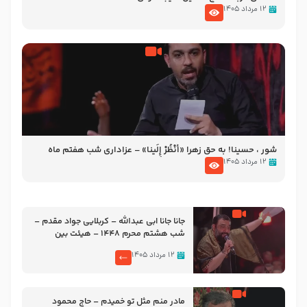
۱۲ مرداد ۱۴۰۵
شور ، حسینا! به‌ حق زهرا «أُنْظُرْ إِلَینا» – عزاداری شب هفتم ماه
محرّم 1405
۱۲ مرداد ۱۴۰۵
جانا جانا ابی عبدالله – کربلایی جواد مقدم –
شب هشتم محرم 1448 – هیئت بین
الحرمین طهران
۱۲ مرداد ۱۴۰۵
مادر منم مثل تو خمیدم – حاج محمود