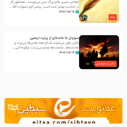
خفاجی مصری عالم بزرگ سنی می‌نویسد : همانطور که
در احادیث معتبر آمده است، پیامبر اکرم (صلوات اللّه...
۱۵ /۰۵/ ۱۴۰۵
خلفا
سوزدل جا مانده‌ای از زیارت اربعین
زائران راهی می‌شوند،کم‌ کم همه رفتنی‌ها می‌روند و
جامانده‌ها…جامانده‌ها چشم می‌بندند.چگونه؟می‌...
۱۴ /۰۵/ ۱۴۰۵
جالب و خواندنی