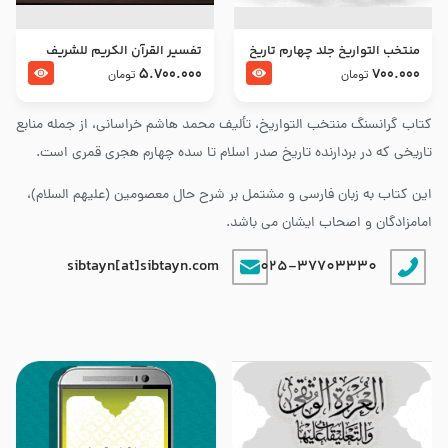
منتخب التواریخ جلد چهارم تاریخ
تفسير القرآن الكريم للشريف
امام زین العابدین و امام محمد
المرتضي قدس سرّه
5.700.000
700.000
تومان
تومان
باقر علیهما السلام
کتاب گرانسنگ منتخب التواريخ، تألیف محمد هاشم خراسانی، از جمله منابع
تاریخی که در بردارنده تاریخ صدر اسلام تا سده چهارم هجری قمری است.
این کتاب به زبان فارسی و مشتمل بر شرح حال معصومین (علیهم السلام)،
امامزادگان و اصحاب ایشان می باشد.
sibtayn[at]sibtayn.com
025-37703330