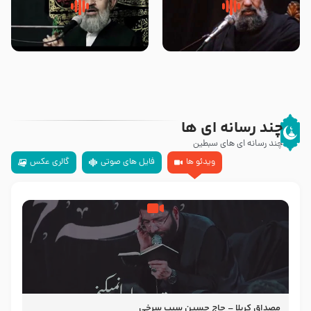
سلام جوانی که امام حسین علیه
زیارتی که اسباب رزق زیاد و عمر
السلام خودش جوابش را دادند
طولانی است حجت السلام حسین
-حجت الاسلام بندانی
یوسفی
چند رسانه ای ها
چند رسانه ای های سبطین
ویدئو ها
فایل های صوتی
گالری عکس
مصداق کربلا – حاج حسین سیب سرخی