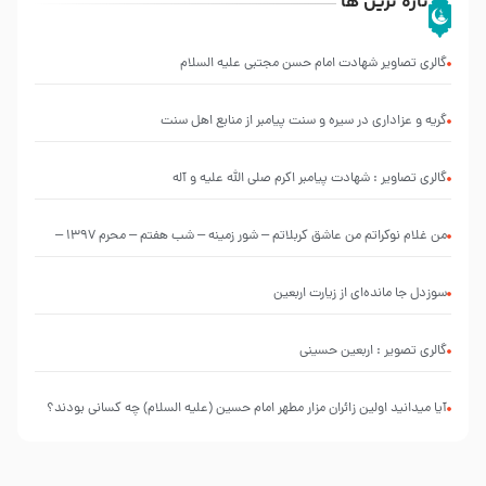
تازه ترین ها
گالری تصاویر شهادت امام حسن مجتبی علیه السلام
گریه و عزاداری در سیره و سنت پیامبر از منابع اهل سنت
گالری تصاویر : شهادت پیامبر اکرم صلی الله علیه و آله
من غلام نوکراتم من عاشق کربلاتم – شور زمینه – شب هفتم – محرم 1397 –
کربلایی محمدحسین پویانفر
سوزدل جا مانده‌ای از زیارت اربعین
گالری تصویر : اربعین حسینی
آیا میدانید اولین زائران مزار مطهر امام حسین (علیه السلام) چه کسانی بودند؟