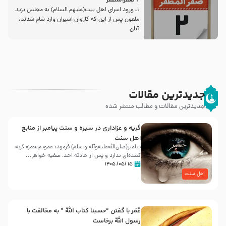
2 صفرالمظفر
1ـ ورود اسراى اهل بیت‌(علیهم السلام) به مجلس یزید
ملعون پس از این كه كاروان اسیران وارد شام شدند،
آنان
جدیدترین مقالات
جدیدترین مقالات و مطالب منتشر شده
گریه و عزاداری در سیره و سنت پیامبر از منابع
اهل سنت
پیامبر(صلی‌الله‌علیه‌وآله و سلم) فرمود: عمویم حمزه گریه
کننده‌ای ندارد و پس از حادثه احد، صفیه خواهر...
۱۵ /۰۵/ ۱۴۰۵
اهل سنت
عُمَر با گفتن “حسبنا كتاب اللّه ” به مخالفت با
رسول اللّه برخاست