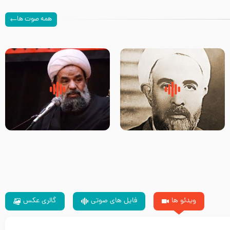
همه صوت ها
روضه‌ی مجلس یزید ملعون و
سلام جوانی که امام حسین علیه
اسارت اهل‌بیت علیهم‌السلام –
السلام خودش جوابش را دادند
مرحوم حجت‌الاسلام شیخ علی
-حجت الاسلام بندانی
محدث زاده
ویدئو ها
فایل های صوتی
گالری عکس