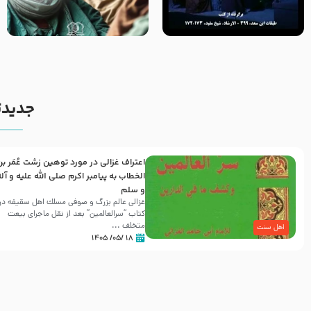
روزهای آخر حیات پیامبر اکرم صلی
وصیتی که نوشته نشد (حدیث
الله علیه و آله – قسمتی از
قرطاس)
نوانمایش حرامیان در احرام –
1389
جدیدت
اعتراف غزالی در مورد توهین زشت عُمَر بن
الخطاب به پیامبر اکرم صلی الله علیه و آل
و سلم
غزالی عالم بزرگ و صوفی مسلك اهل سقيفه در
کتاب “سرالعالمین” بعد از نقل ماجرای بیعت
متخلف ...
اهل سنت
۱۸ /۰۵/ ۱۴۰۵