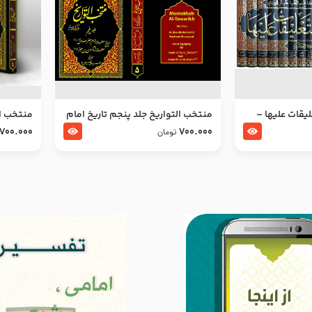
ليقات عليها –
منتخب التواریخ جلد پنجم تاریخ امام
منتخب ال
جعفر صادق و امام موسی بن جعفر
زین العا
700.000
700.000
تومان
علیهما السلام
علیهما ا