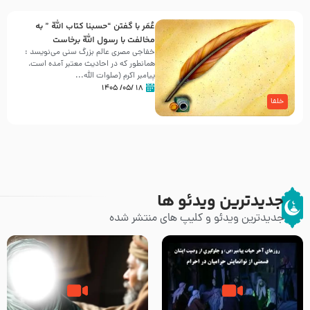
عُمَر با گفتن “حسبنا كتاب اللّه ” به
مخالفت با رسول اللّه برخاست
خفاجی مصری عالم بزرگ سنی می‌نویسد :
همانطور که در احادیث معتبر آمده است،
پیامبر اکرم (صلوات اللّه...
۱۸ /۰۵/ ۱۴۰۵
خلفا
جدیدترین ویدئو ها
جدیدترین ویدئو و کلیپ های منتشر شده