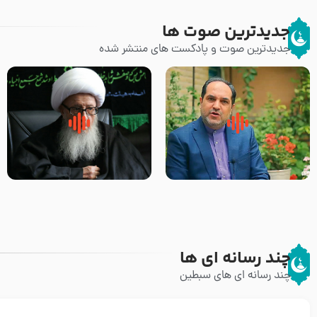
جدیدترین صوت ها
جدیدترین صوت و پادکست های منتشر شده
پیامبر صلی الله علیه وآله و سلم
زوّار اربعین امام حسین (علیه
فرمودند وای بر بچه های آخر
السلام) با این اشتیاق به زیارت
الزمان- دکتر هزار
بروند – آیت الله وحید خراسانی
چند رسانه ای ها
چند رسانه ای های سبطین