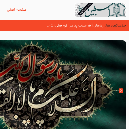
صفحه اصلی
م
جدیدترین ها:
حدیث قرطاس (منابع شیعه)
وصیتی که نوشته نشد (حدیث قرطاس)
روزهای آخر حیات پیامبر اکرم صلی الله علیه و آله – قسمتی از نوانمایش ح