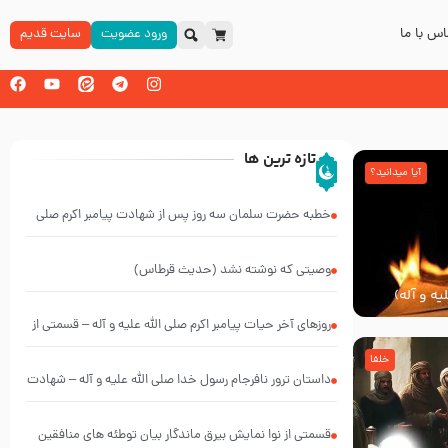
س با ما
ورود عضویت
سایت قدیم
تازه ترین ها
آیا میدانید؟
خطبه حضرت سلمان سه روز پس از شهادت پیامبر اکرم صلی
الله علیه و آله
وصیتی که نوشته نشد (حدیث قرطاس)
یه و آله)
روزهای آخر حیات پیامبر اکرم صلی الله علیه و آله – قسمتی از
نوانمایش حرامیان در احرام – 1389
خلفا
‌‌‌‌‌‌‌داستان ترور نافرجام رسول خدا صلی الله علیه و آله – شهادت
پیامبر اکرم صلی الله علیه و آله
قسمتی از نوا نمایش بیرق ماندگار بیان توطئه های منافقین