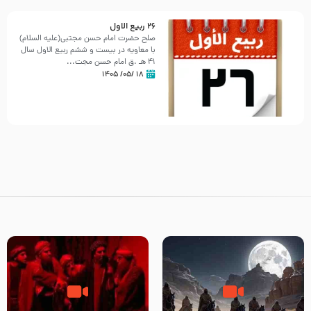
26 ربيع الاول
صلح حضرت امام حسن مجتبی(علیه السلام)
با معاویه در بیست و ششم ربیع الاول سال
41 هـ .ق امام حسن مجت...
۱۸ /۰۵/ ۱۴۰۵