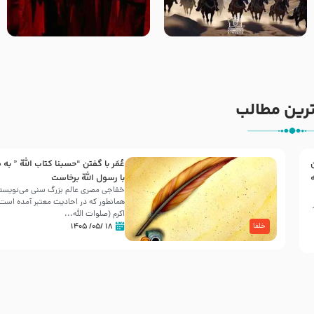
‌‌‌‌‌‌‌داستان ترور نافرجام رسول خدا
قسمتی از نوا نمایش بیرق ماندگار
صلی الله علیه و آله – شهادت
بیان توطئه های منافقین پیش از
پیامبر اکرم صلی الله علیه و آله
شهادت پیامبر اکرم صلی الله علیه
و آله
رین مطالب
عُمَر با گفتن “حسبنا كتاب اللّه ” به
30 صفر المظفر
ه
با رسول اللّه برخاست
خفاجی مصری عالم بزرگ سنی می‌نویسد 
همانطور که در احادیث معتبر آمده است، 
شهادت حضرت علی بن موسی الرضا (علیه السلام) در رو
اکرم (صلوات اللّه...
آخـر صفر سـال 203 هـ .ق. هشـتمین اختر تابناک امامت
۱۸ /۰۵/ ۱۴۰۵
خلفا