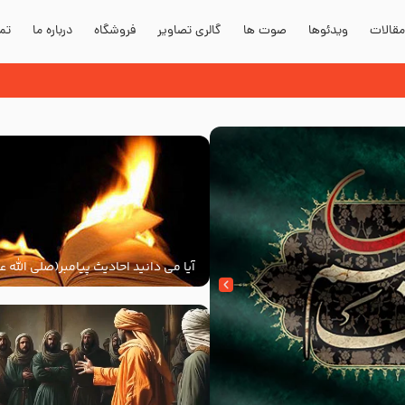
قالات
ویدئوها
صوت ها
گالری تصاویر
فروشگاه
درباره ما
تما
رامیان در اح
آیا می دانید احادیث پیامبر(صلی الله عل
توسط خلفا به آتش کشیده شد؟