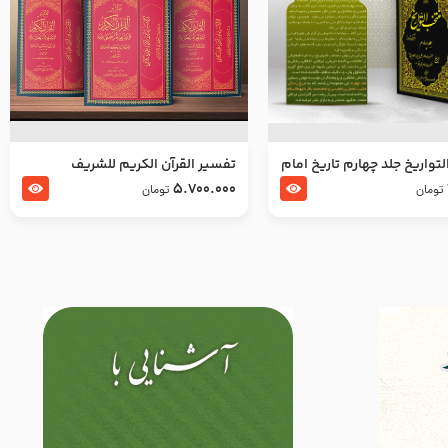
تواریخ جلد چهارم تاریخ امام
تفسير القرآن الكريم للشريف
بدین و امام محمد باقر
المرتضي قدس سرّه
5.700.000
تومان
تومان
لسلام