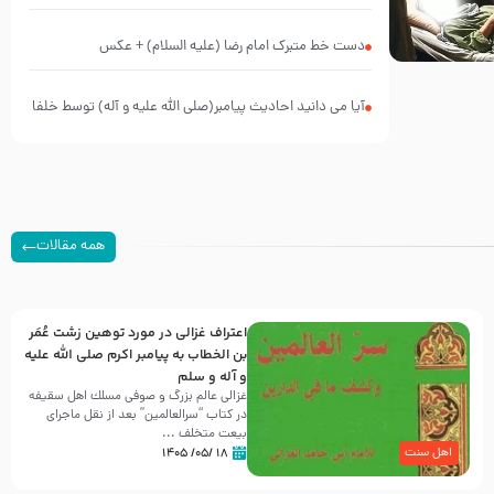
پیش از شهادت پیامبر اکرم صلی الله علیه و آله
دست خط متبرک امام رضا (علیه السلام) + عکس
آیا می دانید احادیث پیامبر(صلی الله علیه و آله) توسط خلفا
به آتش کشیده شد؟
همه مقالات
اعتراف غزالی در مورد توهین زشت عُمَر
بن الخطاب به پیامبر اکرم صلی الله علیه
و آله و سلم
غزالی عالم بزرگ و صوفی مسلك اهل سقيفه
در کتاب “سرالعالمین” بعد از نقل ماجرای
بیعت متخلف ...
۱۸ /۰۵/ ۱۴۰۵
اهل سنت