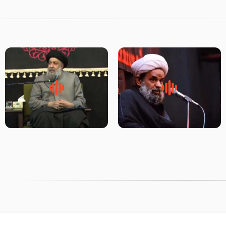
روضه جانسوز پاره های جگر امام
لقب حضرت رقیه سلام الله علیها
حسن مجتبی علیه السلام-حجت
به چه معناست – حجت الاسلام
الاسلام بندانی
علوی تهرانی