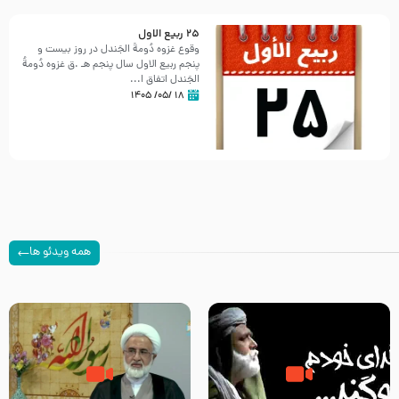
25 ربيع الاول
وقوع غزوه دُومةُ الجَندل در روز بیست و
پنجم ربیع الاول سال پنجم هـ .ق غزوه دُومةُ
الجَندل اتفاق ا...
۱۸ /۰۵/ ۱۴۰۵
همه ویدئو ها