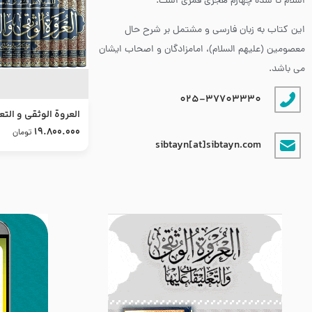
اسلام تا سده چهارم هجری قمری است.
این کتاب به زبان فارسی و مشتمل بر شرح حال
معصومین (علیهم السلام)، امامزادگان و اصحاب ایشان
می باشد.
025-37703330
العروة الوثقى و التع
طرح جدید
19.800.000
تومان
sibtayn[at]sibtayn.com