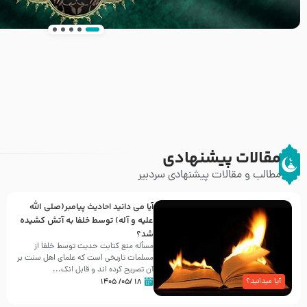
انتشار کتاب ” العروة الوثقى و التعليقات عليها” 
طرحی بسیار زیبا و شکیل
مقالات پیشنهادی
مطالب و مقالات پیشنهادی سردبیر
آیا می دانید احادیث پیامبر(صلی الله
علیه و آله) توسط خلفا به آتش کشیده
شد؟
مسأله منع کتابت حدیث توسط خلفا از
مسلمات تاریخی است که علمای اهل سنت بر
آن تصریح کرده اند و قابل انک...
۱۸ /۰۵/ ۱۴۰۵
آیا میدانید؟