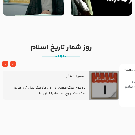
خطبه حضرت سلمان سه روز پس از
شهادت پیامبر اکرم صلی الله علیه
مادر داعش – حجت الاسلام جباری
و آله
روز شمار تاریخ اسلام
 مخالفت
1 صفر المظفر
:
پیامبر
ز
1ـ وقوع جنگ صفین روز اول ماه صفر سال 38 هـ .ق.
جنگ صفین رخ داد. ماجرا از آن جا