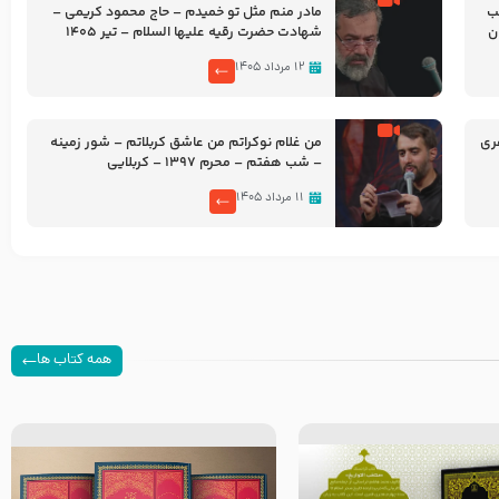
شب
مادر منم مثل تو خمیدم – حاج محمود کریمی –
شهادت حضرت رقیه علیها السلام – تیر ۱۴۰۵
هیئت رایة العباس علیه السلام
۱۲ مرداد ۱۴۰۵
ری
من غلام نوکراتم من عاشق کربلاتم – شور زمینه
– شب هفتم – محرم 1397 – کربلایی
محمدحسین پویانفر
۱۱ مرداد ۱۴۰۵
همه کتاب ها