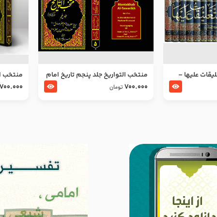
ليقات عليها –
منتخب التواریخ جلد پنجم تاریخ امام
منتخب ال
جعفر صادق و امام موسی بن جعفر
زین العا
700.000
700.000
تومان
علیهما السلام
علیهما ا