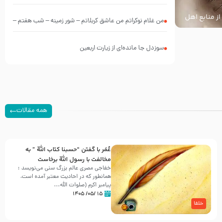
از منابع اهل
من غلام نوکراتم من عاشق کربلاتم – شور زمینه – شب هفتم –
محرم 1397 – کربلایی محمدحسین پویانفر
سوزدل جا مانده‌ای از زیارت اربعین
همه مقالات
عُمَر با گفتن “حسبنا كتاب اللّه ” به
مخالفت با رسول اللّه برخاست
خفاجی مصری عالم بزرگ سنی می‌نویسد :
همانطور که در احادیث معتبر آمده است،
پیامبر اکرم (صلوات اللّه...
۱۵ /۰۵/ ۱۴۰۵
خلفا