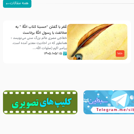
همه مقالات
عُمَر با گفتن “حسبنا كتاب اللّه ” به
مخالفت با رسول اللّه برخاست
خفاجی مصری عالم بزرگ سنی می‌نویسد :
همانطور که در احادیث معتبر آمده است،
پیامبر اکرم (صلوات اللّه...
۱۵ /۰۵/ ۱۴۰۵
خلفا