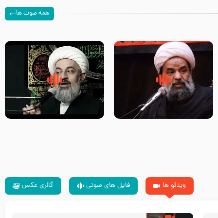
همه صوت ها
سلام جوانی که امام حسین علیه
زیارتی که اسباب رزق زیاد و عمر
السلام خودش جوابش را دادند
طولانی است حجت السلام حسین
-حجت الاسلام بندانی
یوسفی
ویدئو ها
فایل های صوتی
گالری عکس