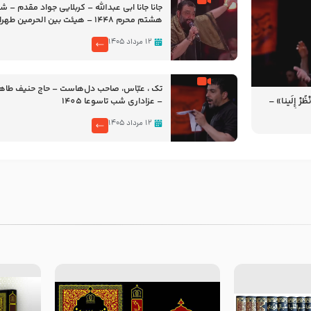
جانا جانا ابی عبدالله – کربلایی جواد مقدم – 
هشتم محرم 1448 – هیئت بین الحرمین طهران
۱۲ مرداد ۱۴۰۵
تک ، عبّاس، صاحب دل‌هاست – حاج حنیف طاه
رْ إِلَینا» –
– عزاداری شب تاسوعا 1405
14
۱۲ مرداد ۱۴۰۵