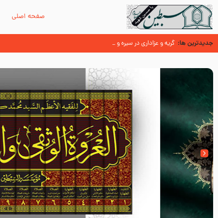
صفحه اصلی
م
جدیدترین ها:
سوزدل جا مانده‌ای از زیارت اربعین
گریه و عزاداری در سیره و سنت پیامبر از منابع اهل سنت
عُمَر با گفتن “حسبنا كتاب اللّه ” به مخالفت با رسول اللّه برخاست