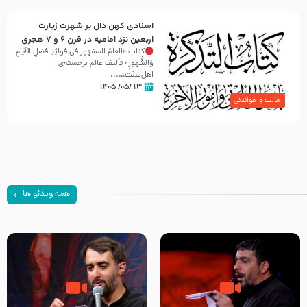
اسنادی کهن دال بر شهرت زیارت
اربعین نزد امامیه در قرن ۶ و ۷ هجری
کتاب «العَلَمُ المَشهور في فَوائِدِ فَضلِ الأيّامِ
وَالشُّهورِ» تألیف عالم برجسته‌ی
اهل‌سنّت…...
۱۳ /۰۵/ ۱۴۰۵
جالب و خواندنی
همه ویدئو ها