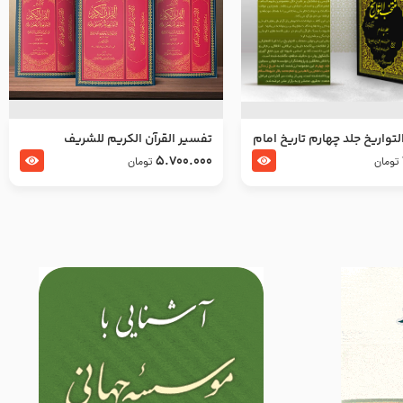
تواریخ جلد چهارم تاریخ امام
تفسير القرآن الكريم للشريف
بدین و امام محمد باقر
المرتضي قدس سرّه
5.700.000
تومان
تومان
لسلام