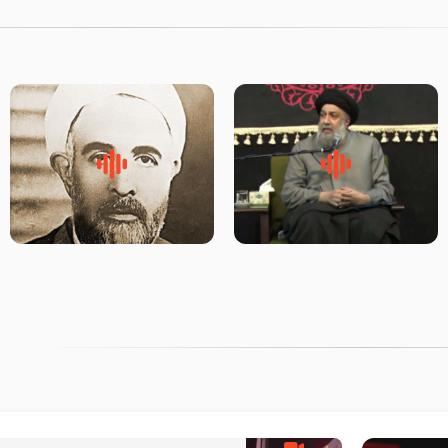
لقب حضرت رقیه سلام الله علیها
روضه‌ی مجلس یزید ملعون و
به چه معناست – حجت الاسلام
اسارت اهل‌بیت علیهم‌السلام –
علوی تهرانی
مرحوم حجت‌الاسلام شیخ علی
محدث زاده