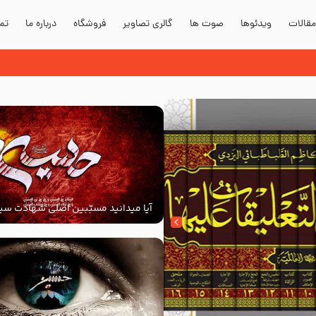
قالات
ویدئوها
صوت ها
گالری تصاویر
فروشگاه
درباره ما
تما
آیا میدانید مسبّبین اصلی شهادت سید
‌السلام کیانند؟