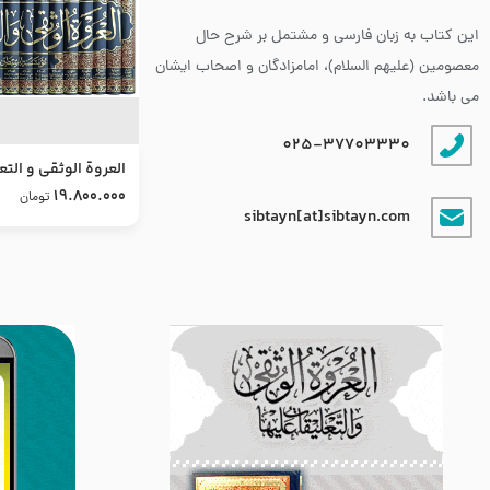
این کتاب به زبان فارسی و مشتمل بر شرح حال
معصومین (علیهم السلام)، امامزادگان و اصحاب ایشان
می باشد.
025-37703330
العروة الوثقى و التع
طرح جدید
19.800.000
تومان
sibtayn[at]sibtayn.com