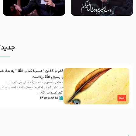
مصداق کربلا – حاج حسین سیب
شور ، حسینا! به‌ حق زهرا «أُنْظُرْ
سرخی
إِلَینا» – عزاداری شب هفتم ماه
محرّم 1405
جدیدت
عُمَر با گفتن “حسبنا كتاب اللّه ” به مخالف
با رسول اللّه برخاست
خفاجی مصری عالم بزرگ سنی می‌نویسد :
همانطور که در احادیث معتبر آمده است، پیامبر
اکرم (صلوات اللّه...
۱۵ /۰۵/ ۱۴۰۵
خلفا