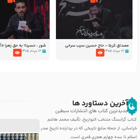
مصداق کربلا – حاج حسین سیب سرخی
شور ، حسینا! به‌ حق زهرا «أُنْظُ
عزاداری شب هفتم ماه محرّم 05
۱۲ مرداد ۱۴۰۵
۱۲ مرداد ۱۴۰۵
آخرین دستاورد ها
جدیدترین کتاب های انتشارات سبطین
کتاب گرانسنگ منتخب التواريخ، تألیف محمد هاشم
خراسانی، از جمله منابع تاریخی که در بردارنده تاریخ صدر
اسلام تا سده چهارم هجری قمری است.