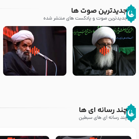
جدیدترین صوت ها
جدیدترین صوت و پادکست های منتشر شده
زوّار اربعین امام حسین (علیه
روضه جانسوز پاره های جگر امام
السلام) با این اشتیاق به زیارت
حسن مجتبی علیه السلام-حجت
بروند – آیت الله وحید خراسانی
الاسلام بندانی
چند رسانه ای ها
چند رسانه ای های سبطین