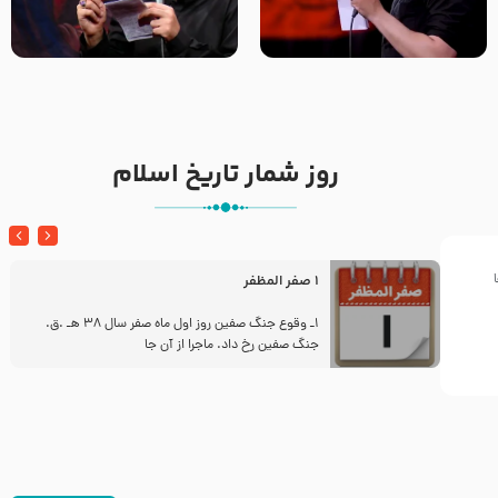
تک ، عبّاس، صاحب دل‌هاست –
من غلام نوکراتم من عاشق
حاج حنیف طاهری – عزاداری شب
کربلاتم – شور زمینه – شب هفتم
تاسوعا 1405
– محرم 1397 – کربلایی
محمدحسین پویانفر
روز شمار تاریخ اسلام
1 صفر المظفر
ز
1ـ وقوع جنگ صفین روز اول ماه صفر سال 38 هـ .ق.
جنگ صفین رخ داد. ماجرا از آن جا