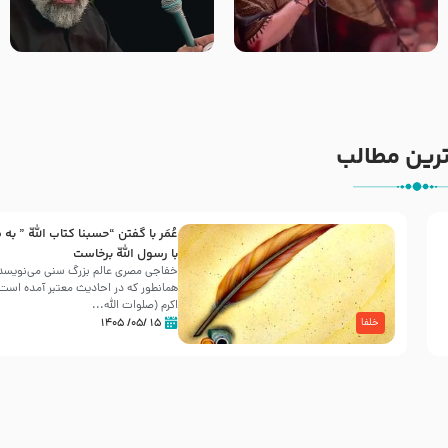
جانا جانا ابی عبدالله – کربلایی
مادر منم مثل تو خمیدم – حاج
جواد مقدم – شب هشتم محرم
محمود کریمی – شهادت حضرت
1448 – هیئت بین الحرمین طهران
رقیه علیها السلام – تیر ۱۴۰۵
هیئت رایة العباس علیه السلام
رین مطالب
عُمَر با گفتن “حسبنا كتاب اللّه ” به
30 صفر المظفر
با رسول اللّه برخاست
خفاجی مصری عالم بزرگ سنی می‌نویسد 
همانطور که در احادیث معتبر آمده است، 
شهادت حضرت علی بن موسی الرضا (علیه السلام) در رو
اکرم (صلوات اللّه...
آخـر صفر سـال 203 هـ .ق. هشـتمین اختر تابناک امامت
۱۵ /۰۵/ ۱۴۰۵
خلفا