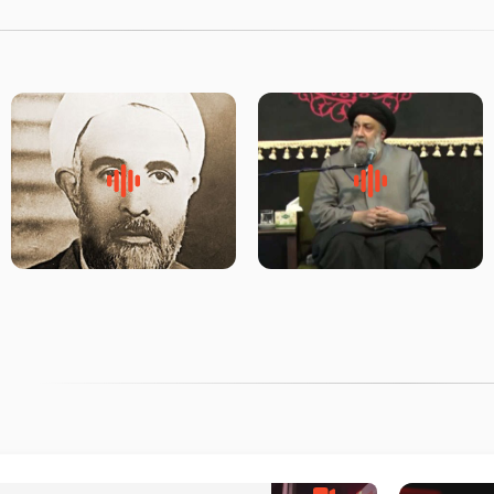
لقب حضرت رقیه سلام الله علیها
روضه‌ی مجلس یزید ملعون و
به چه معناست – حجت الاسلام
اسارت اهل‌بیت علیهم‌السلام –
علوی تهرانی
مرحوم حجت‌الاسلام شیخ علی
محدث زاده