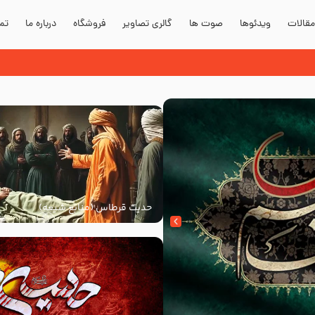
قالات
ویدئوها
صوت ها
گالری تصاویر
فروشگاه
درباره ما
تما
حدیث قرطاس (منابع شیعه)