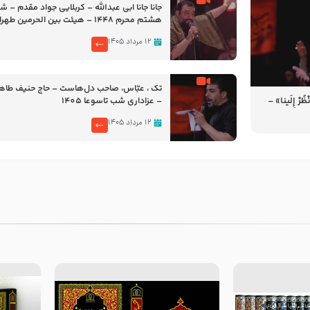
جانا جانا ابی عبدالله – کربلایی جواد مقدم – 
هشتم محرم 1448 – هیئت بین الحرمین طهران
۱۲ مرداد ۱۴۰۵
تک ، عبّاس، صاحب دل‌هاست – حاج حنیف طاه
رْ إِلَینا» –
– عزاداری شب تاسوعا 1405
14
۱۲ مرداد ۱۴۰۵