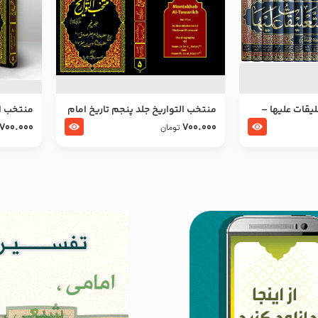
ليقات عليها –
منتخب التواریخ جلد پنجم تاریخ امام
منتخب ال
جعفر صادق و امام موسی بن جعفر
زین العا
700.000
700.000
تومان
علیهما السلام
علیهما ا