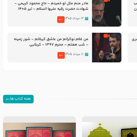
شب
مادر منم مثل تو خمیدم – حاج محمود کریمی –
شهادت حضرت رقیه علیها السلام – تیر ۱۴۰۵
هیئت رایة العباس علیه السلام
۱۲ مرداد ۱۴۰۵
ری
من غلام نوکراتم من عاشق کربلاتم – شور زمینه
– شب هفتم – محرم 1397 – کربلایی
محمدحسین پویانفر
۱۱ مرداد ۱۴۰۵
همه کتاب ها