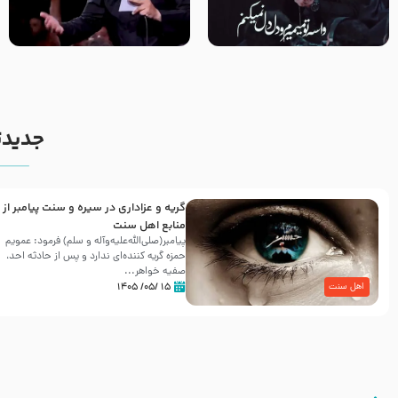
مصداق کربلا – حاج حسین سیب
شور ، حسینا! به‌ حق زهرا «أُنْظُرْ
سرخی
إِلَینا» – عزاداری شب هفتم ماه
محرّم 1405
جدیدت
گریه و عزاداری در سیره و سنت پیامبر از
منابع اهل سنت
پیامبر(صلی‌الله‌علیه‌وآله و سلم) فرمود: عمویم
حمزه گریه کننده‌ای ندارد و پس از حادثه احد،
صفیه خواهر...
۱۵ /۰۵/ ۱۴۰۵
اهل سنت