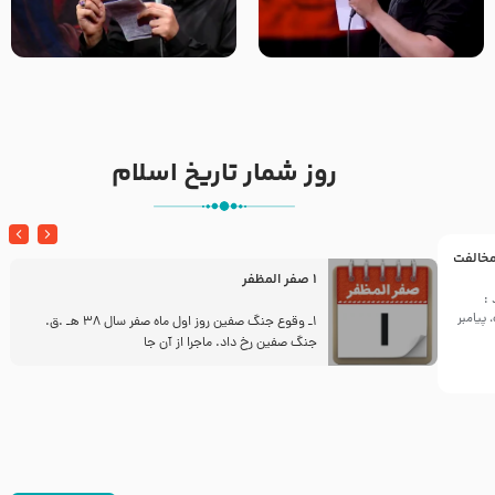
تک ، عبّاس، صاحب دل‌هاست –
من غلام نوکراتم من عاشق
حاج حنیف طاهری – عزاداری شب
کربلاتم – شور زمینه – شب هفتم
تاسوعا 1405
– محرم 1397 – کربلایی
محمدحسین پویانفر
روز شمار تاریخ اسلام
 مخالفت
1 صفر المظفر
:
پیامبر
ز
1ـ وقوع جنگ صفین روز اول ماه صفر سال 38 هـ .ق.
جنگ صفین رخ داد. ماجرا از آن جا