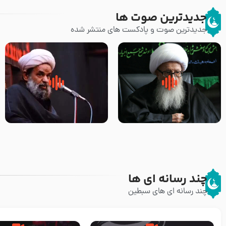
جدیدترین صوت ها
جدیدترین صوت و پادکست های منتشر شده
زوّار اربعین امام حسین (علیه
روضه جانسوز پاره های جگر امام
السلام) با این اشتیاق به زیارت
حسن مجتبی علیه السلام-حجت
بروند – آیت الله وحید خراسانی
الاسلام بندانی
چند رسانه ای ها
چند رسانه ای های سبطین