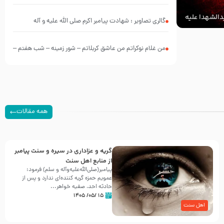
الشهدا علیه
گالری تصاویر : شهادت پیامبر اکرم صلی الله علیه و آله
من غلام نوکراتم من عاشق کربلاتم – شور زمینه – شب هفتم –
محرم 1397 – کربلایی محمدحسین پویانفر
همه مقالات
گریه و عزاداری در سیره و سنت پیامبر
از منابع اهل سنت
پیامبر(صلی‌الله‌علیه‌وآله و سلم) فرمود:
عمویم حمزه گریه کننده‌ای ندارد و پس از
حادثه احد، صفیه خواهر...
۱۵ /۰۵/ ۱۴۰۵
اهل سنت