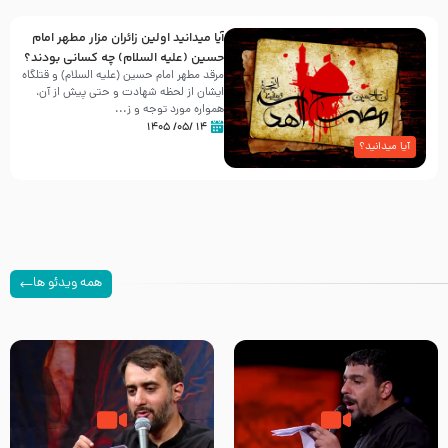
آیا میدانید اولین زائران مزار مطهر امام
حسین (علیه السلام) چه کسانی بودند؟
مرقد مطهر امام حسین (علیه السلام) و قتلگاه
ایشان از لحظه شهادت و حتی پیش از آن،
همواره مورد توجه و ز...
۱۴ /۰۵/ ۱۴۰۵
آیا میدانید؟
همه ویدئو ها