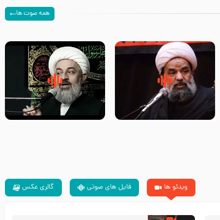
همه صوت ها
سلام جوانی که امام حسین علیه
زیارتی که اسباب رزق زیاد و عمر
السلام خودش جوابش را دادند
طولانی است حجت السلام حسین
-حجت الاسلام بندانی
یوسفی
ویدئو ها
فایل های صوتی
گالری عکس