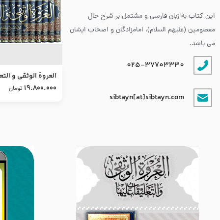
این کتاب به زبان فارسی و مشتمل بر شرح حال
معصومین (علیهم السلام)، امامزادگان و اصحاب ایشان
می باشد.
025-37703330
العروة الوثقى و التع
طرح جدید
19.800.000
تومان
sibtayn[at]sibtayn.com