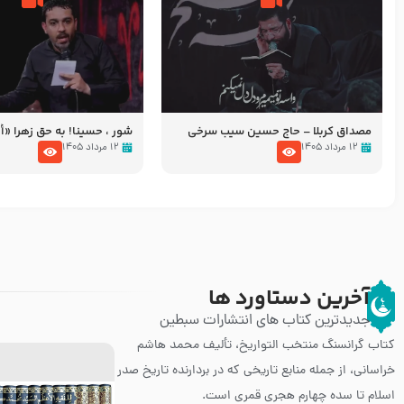
مصداق کربلا – حاج حسین سیب سرخی
شور ، حسینا! به‌ حق زهرا «أُنْظُ
عزاداری شب هفتم ماه محرّم 05
۱۲ مرداد ۱۴۰۵
۱۲ مرداد ۱۴۰۵
آخرین دستاورد ها
جدیدترین کتاب های انتشارات سبطین
کتاب گرانسنگ منتخب التواريخ، تألیف محمد هاشم
خراسانی، از جمله منابع تاریخی که در بردارنده تاریخ صدر
اسلام تا سده چهارم هجری قمری است.