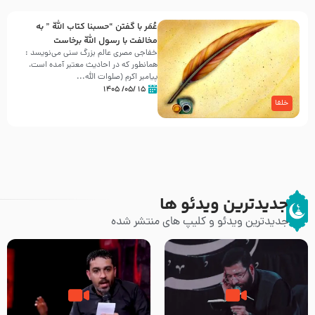
عُمَر با گفتن “حسبنا كتاب اللّه ” به
مخالفت با رسول اللّه برخاست
خفاجی مصری عالم بزرگ سنی می‌نویسد :
همانطور که در احادیث معتبر آمده است،
پیامبر اکرم (صلوات اللّه...
۱۵ /۰۵/ ۱۴۰۵
خلفا
جدیدترین ویدئو ها
جدیدترین ویدئو و کلیپ های منتشر شده