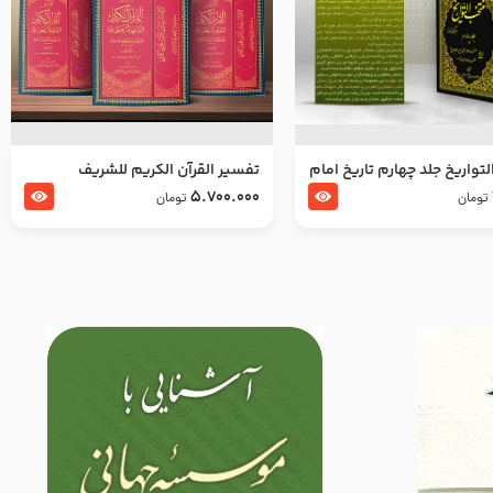
تواریخ جلد چهارم تاریخ امام
تفسير القرآن الكريم للشريف
بدین و امام محمد باقر
المرتضي قدس سرّه
5.700.000
تومان
تومان
لسلام