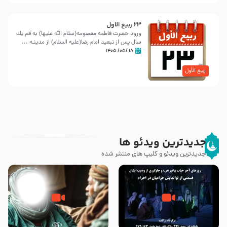
23 ربيع الاول
ورود حضرت فاطمه معصومه(سلام الله علیها) به قم یك
سال پس از تبعید امام رضا(علیه السلام) از مدینـه ...
۱۸ /۰۵/ ۱۴۰۵
ربیع الأول
جدیدترین ویدئو ها
جدیدترین ویدئو و کلیپ های منتشر شده
روزهای آخر حیات پیامبر اکرم صلی
وصیتی که نوشته نشد (حدیث
الله علیه و آله – قسمتی از
قرطاس)