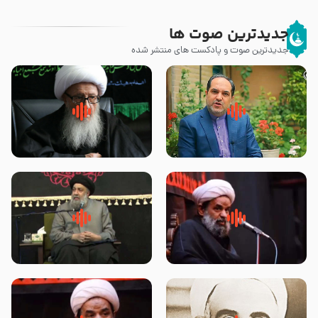
جدیدترین صوت ها
جدیدترین صوت و پادکست های منتشر شده
پیامبر صلی الله علیه وآله و سلم
زوّار اربعین امام حسین (علیه
فرمودند وای بر بچه های آخر
السلام) با این اشتیاق به زیارت
الزمان- دکتر هزار
بروند – آیت الله وحید خراسانی
روضه جانسوز پاره های جگر امام
لقب حضرت رقیه سلام الله علیها به
حسن مجتبی علیه السلام-حجت
چه معناست – حجت الاسلام علوی
الاسلام بندانی
تهرانی