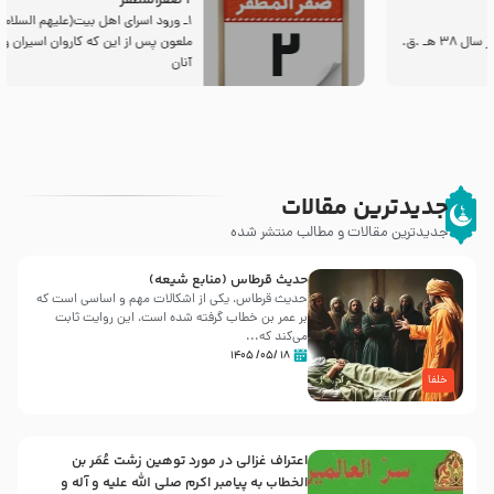
2 صفرالمظفر
1ـ ورود اسراى اهل بیت‌(علیهم السلام) به مجلس یزید
ملعون پس از این كه كاروان اسیران وارد شام شدند،
آنان
جدیدترین مقالات
جدیدترین مقالات و مطالب منتشر شده
حدیث قرطاس (منابع شیعه)
حدیث قرطاس، یکی از اشکالات مهم و اساسی است که
بر عمر بن خطاب گرفته شده است، این روایت ثابت
می‌کند که...
۱۸ /۰۵/ ۱۴۰۵
خلفا
اعتراف غزالی در مورد توهین زشت عُمَر بن
الخطاب به پیامبر اکرم صلی الله علیه و آله و