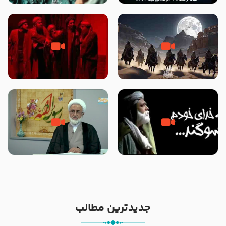
نوانمایش حرامیان در احرام – 1389
‌‌‌‌‌‌‌داستان ترور نافرجام رسول خدا
قسمتی از نوا نمایش بیرق ماندگار
صلی الله علیه و آله – شهادت
بیان توطئه های منافقین پیش از
پیامبر اکرم صلی الله علیه و آله
شهادت پیامبر اکرم صلی الله علیه
و آله
خطبه حضرت سلمان سه روز پس از
شهادت پیامبر اکرم صلی الله علیه
مادر داعش – حجت الاسلام جباری
و آله
جدیدترین مطالب