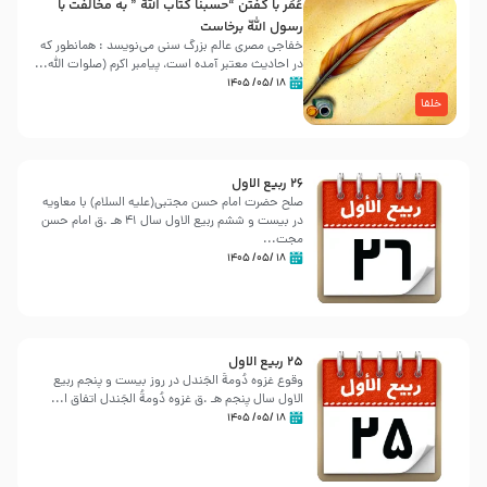
عُمَر با گفتن “حسبنا كتاب اللّه ” به مخالفت با
رسول اللّه برخاست
خفاجی مصری عالم بزرگ سنی می‌نویسد : همانطور که
در احادیث معتبر آمده است، پیامبر اکرم (صلوات اللّه...
۱۸ /۰۵/ ۱۴۰۵
خلفا
26 ربيع الاول
صلح حضرت امام حسن مجتبی(علیه السلام) با معاویه
در بیست و ششم ربیع الاول سال 41 هـ .ق امام حسن
مجت...
۱۸ /۰۵/ ۱۴۰۵
25 ربيع الاول
وقوع غزوه دُومةُ الجَندل در روز بیست و پنجم ربیع
الاول سال پنجم هـ .ق غزوه دُومةُ الجَندل اتفاق ا...
۱۸ /۰۵/ ۱۴۰۵