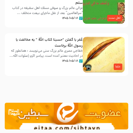
سلم
غزالی عالم بزرگ و صوفی مسلك اهل سقيفه در کتاب
“سرالعالمین” بعد از نقل ماجرای بیعت متخلف ...
اهل سنت
۱۸ /۰۵/ ۱۴۰۵
عُمَر با گفتن “حسبنا كتاب اللّه ” به مخالفت با
رسول اللّه برخاست
خفاجی مصری عالم بزرگ سنی می‌نویسد : همانطور که
در احادیث معتبر آمده است، پیامبر اکرم (صلوات اللّه...
۱۸ /۰۵/ ۱۴۰۵
خلفا