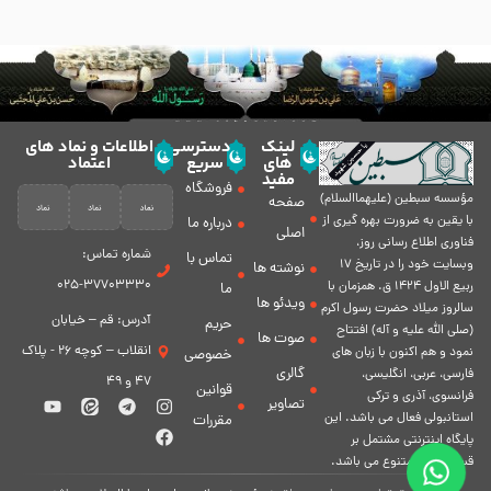
لینک
دسترسی
اطلاعات و نماد های
های
سریع
اعتماد
مفید
فروشگاه
مؤسسه سبطين (عليهماالسلام)
صفحه
با يقين به ضرورت بهره گیرى از
درباره ما
اصلی
فناورى اطلاع رسانى روز،
شماره تماس:
تماس با
وبسایت خود را در تاريخ 17
نوشته ها
37703330-025
ربيع الاول 1424 ق. همزمان با
ما
ویدئو ها
سالروز ميلاد حضرت رسول اكرم
آدرس: قم – خیابان
حریم
(صلی الله علیه و آله) افتتاح
صوت ها
انقلاب – کوچه 26 - پلاک
نمود و هم اكنون با زبان های
خصوصی
گالری
فارسی، عربى، انگلیسی،
47 و 49
قوانین
فرانسوی، آذری و ترکی
تصاویر
استانبولی فعال مى باشد. اين
مقررات
پايگاه اينترنتى مشتمل بر
قسمت هاى متنوع مى باشد.