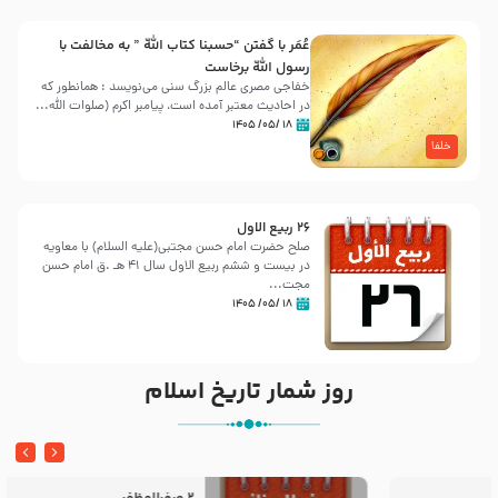
عُمَر با گفتن “حسبنا كتاب اللّه ” به مخالفت با
رسول اللّه برخاست
خفاجی مصری عالم بزرگ سنی می‌نویسد : همانطور که
در احادیث معتبر آمده است، پیامبر اکرم (صلوات اللّه...
۱۸ /۰۵/ ۱۴۰۵
خلفا
26 ربيع الاول
صلح حضرت امام حسن مجتبی(علیه السلام) با معاویه
در بیست و ششم ربیع الاول سال 41 هـ .ق امام حسن
مجت...
۱۸ /۰۵/ ۱۴۰۵
روز شمار تاریخ اسلام