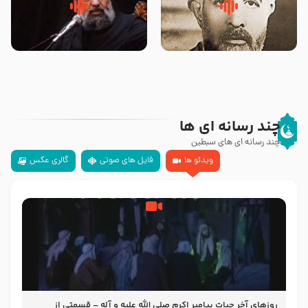
روضه‌ی مجلس یزید ملعون و
سلام جوانی که امام حسین علیه
اسارت اهل‌بیت علیهم‌السلام –
السلام خودش جوابش را دادند
مرحوم حجت‌الاسلام شیخ علی
-حجت الاسلام بندانی
محدث زاده
چند رسانه ای ها
چند رسانه ای های سبطین
ویدئو ها
فایل های صوتی
گالری عکس
روزهای آخر حیات پیامبر اکرم صلی الله علیه و آله – قسمتی از