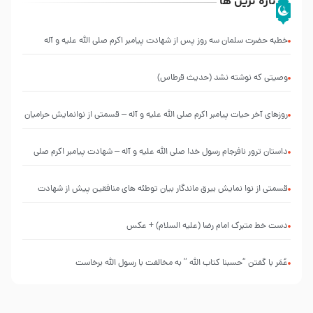
تازه ترین ها
خطبه حضرت سلمان سه روز پس از شهادت پیامبر اکرم صلی الله علیه و آله
وصیتی که نوشته نشد (حدیث قرطاس)
روزهای آخر حیات پیامبر اکرم صلی الله علیه و آله – قسمتی از نوانمایش حرامیان
در احرام – 1389
‌‌‌‌‌‌‌داستان ترور نافرجام رسول خدا صلی الله علیه و آله – شهادت پیامبر اکرم صلی
الله علیه و آله
قسمتی از نوا نمایش بیرق ماندگار بیان توطئه های منافقین پیش از شهادت
پیامبر اکرم صلی الله علیه و آله
دست خط متبرک امام رضا (علیه السلام) + عکس
عُمَر با گفتن “حسبنا كتاب اللّه ” به مخالفت با رسول اللّه برخاست