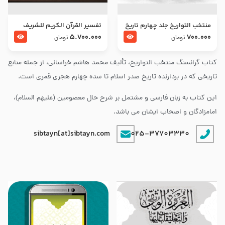
منتخب التواریخ جلد چهارم تاریخ
تفسير القرآن الكريم للشريف
امام زین العابدین و امام محمد
المرتضي قدس سرّه
5.700.000
700.000
تومان
تومان
باقر علیهما السلام
کتاب گرانسنگ منتخب التواريخ، تألیف محمد هاشم خراسانی، از جمله منابع
تاریخی که در بردارنده تاریخ صدر اسلام تا سده چهارم هجری قمری است.
این کتاب به زبان فارسی و مشتمل بر شرح حال معصومین (علیهم السلام)،
امامزادگان و اصحاب ایشان می باشد.
sibtayn[at]sibtayn.com
025-37703330