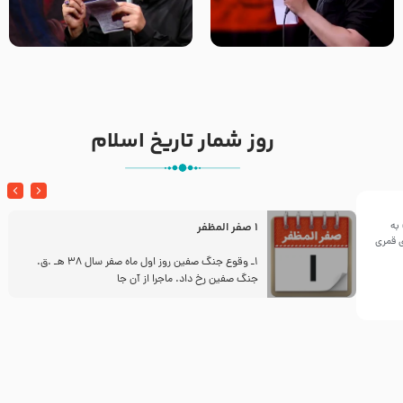
تک ، عبّاس، صاحب دل‌هاست –
من غلام نوکراتم من عاشق
حاج حنیف طاهری – عزاداری شب
کربلاتم – شور زمینه – شب هفتم
تاسوعا 1405
– محرم 1397 – کربلایی
محمدحسین پویانفر
روز شمار تاریخ اسلام
به
1 صفر المظفر
ینی سال ۱۴۴۲هجری قمری
ز
1ـ وقوع جنگ صفین روز اول ماه صفر سال 38 هـ .ق.
جنگ صفین رخ داد. ماجرا از آن جا