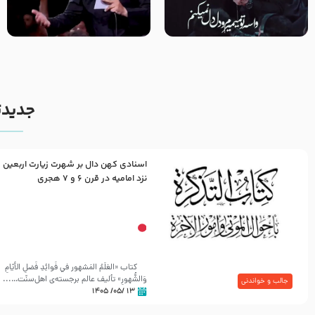
مصداق کربلا – حاج حسین سیب
شور ، حسینا! به‌ حق زهرا «أُنْظُرْ
سرخی
إِلَینا» – عزاداری شب هفتم ماه
محرّم 1405
جدیدت
اسنادی کهن دال بر شهرت زیارت اربعین
نزد امامیه در قرن ۶ و ۷ هجری
کتاب «العَلَمُ المَشهور في فَوائِدِ فَضلِ الأيّامِ
وَالشُّهورِ» تألیف عالم برجسته‌ی اهل‌سنّت…...
جالب و خواندنی
۱۳ /۰۵/ ۱۴۰۵