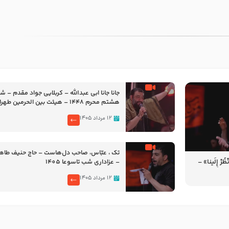
جانا جانا ابی عبدالله – کربلایی جواد مقدم – 
هشتم محرم 1448 – هیئت بین الحرمین طهران
۱۲ مرداد ۱۴۰۵
تک ، عبّاس، صاحب دل‌هاست – حاج حنیف طاه
رْ إِلَینا» –
– عزاداری شب تاسوعا 1405
14
۱۲ مرداد ۱۴۰۵