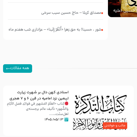
چه کسانی بودند؟
ام حسین (علیه
مصداق کربلا – حاج حسین سیب سرخی
شور ، حسینا! به‌ حق زهرا «أُنْظُرْ إِلَینا» – عزاداری شب هفتم ماه
محرّم 1405
همه مقالات
اسنادی کهن دال بر شهرت زیارت
اربعین نزد امامیه در قرن ۶ و ۷ هجری
کتاب «العَلَمُ المَشهور في فَوائِدِ فَضلِ الأيّامِ
وَالشُّهورِ» تألیف عالم برجسته‌ی
اهل‌سنّت…...
۱۳ /۰۵/ ۱۴۰۵
جالب و خواندنی