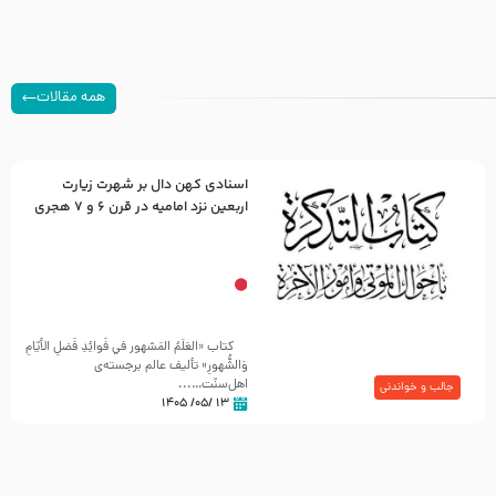
همه مقالات
اسنادی کهن دال بر شهرت زیارت
اربعین نزد امامیه در قرن ۶ و ۷ هجری
کتاب «العَلَمُ المَشهور في فَوائِدِ فَضلِ الأيّامِ
وَالشُّهورِ» تألیف عالم برجسته‌ی
اهل‌سنّت…...
جالب و خواندنی
۱۳ /۰۵/ ۱۴۰۵