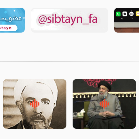
لقب حضرت رقیه سلام الله علیها
روضه‌ی مجلس یزید ملعون و
به چه معناست – حجت الاسلام
اسارت اهل‌بیت علیهم‌السلام –
علوی تهرانی
مرحوم حجت‌الاسلام شیخ علی
محدث زاده