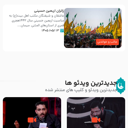
زائران اربعین حسینی
عاشقان و شیفتگان مکتب اهل بیت(ع) به
مناسبت اربعین حسینی سال ۱۴۴۲هجری
قمری از استان‌های المثنی، میسان...
۱۳ /۰۵/ ۱۴۰۵
جالب و خواندنی
جدیدترین ویدئو ها
جدیدترین ویدئو و کلیپ های منتشر شده