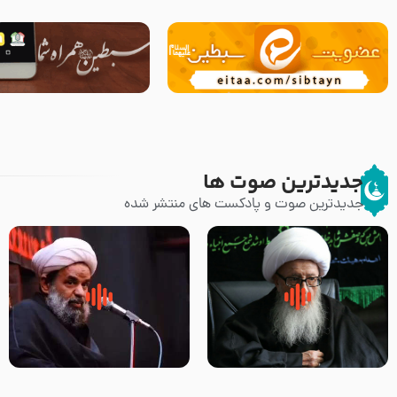
جدیدترین صوت ها
جدیدترین صوت و پادکست های منتشر شده
زوّار اربعین امام حسین (علیه
روضه جانسوز پاره های جگر امام
السلام) با این اشتیاق به زیارت
حسن مجتبی علیه السلام-حجت
بروند – آیت الله وحید خراسانی
الاسلام بندانی