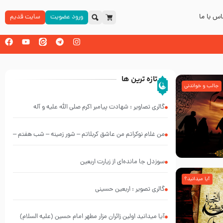
س با ما
ورود عضویت
سایت قدیم
تازه ترین ها
جالب و خواندنی
گالری تصاویر : شهادت پیامبر اکرم صلی الله علیه و آله
من غلام نوکراتم من عاشق کربلاتم – شور زمینه – شب هفتم –
محرم 1397 – کربلایی محمدحسین پویانفر
سوزدل جا مانده‌ای از زیارت اربعین
آیا میدانید؟
گالری تصویر : اربعین حسینی
آیا میدانید اولین زائران مزار مطهر امام حسین (علیه السلام)