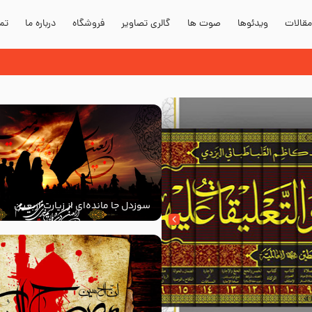
قالات
ویدئوها
صوت ها
گالری تصاویر
فروشگاه
درباره ما
تما
سوزدل جا مانده‌ای از زیارت اربعین