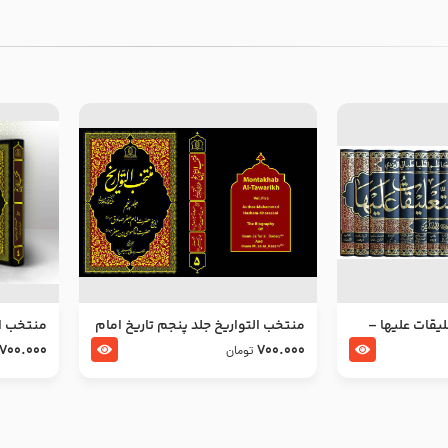
ليقات عليها –
منتخب التواریخ جلد پنجم تاریخ امام
منتخب ال
جعفر صادق و امام موسی بن جعفر
زین العا
700.000
700.000
تومان
علیهما السلام
علیهما ا