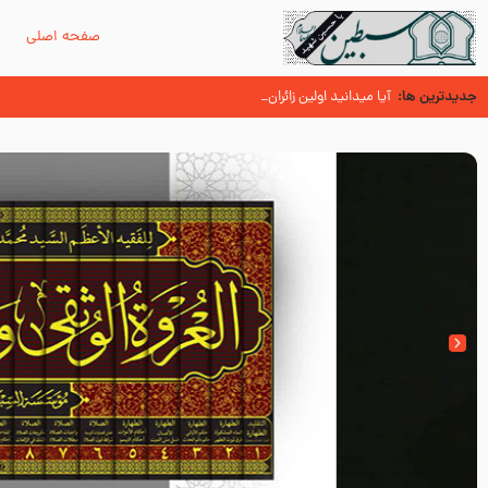
صفحه اصلی
م
جدیدترین ها:
زائران اربعین حسینی
اسنادی کهن دال بر شهرت زیارت اربعین نزد امامیه در قرن ۶ و ۷ هجری
آیا میدانید اولین زائران مزار مطهر امام حسین (علیه السلام) چه کسانی بو