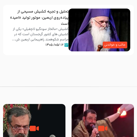
تحلیل و تجربه کشیش مسیحی از
پیاده‌روی اربعین: موتور تولید «امید»
است
کشیش «مالخاز سونگیو لاچفیلی» یکی از
کشیش های کشور گرجستان است که در
مراسم شکوهمند راهپیمایی اربعین ش...
۱۲ /۰۵/ ۱۴۰۵
جالب و خواندنی