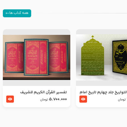
همه کتاب ها
تواریخ جلد چهارم تاریخ امام
تفسير القرآن الكريم للشريف
بدین و امام محمد باقر
المرتضي قدس سرّه
5.700.000
تومان
تومان
لسلام