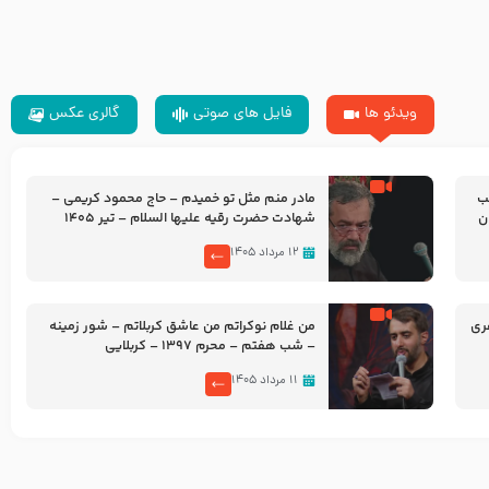
ویدئو ها
فایل های صوتی
گالری عکس
شب
مادر منم مثل تو خمیدم – حاج محمود کریمی –
شهادت حضرت رقیه علیها السلام – تیر ۱۴۰۵
هیئت رایة العباس علیه السلام
۱۲ مرداد ۱۴۰۵
ری
من غلام نوکراتم من عاشق کربلاتم – شور زمینه
– شب هفتم – محرم 1397 – کربلایی
محمدحسین پویانفر
۱۱ مرداد ۱۴۰۵