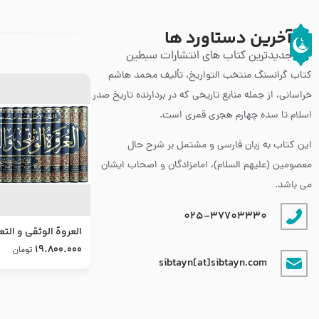
آخرین دستاورد ها
جدیدترین کتاب های انتشارات سبطین
کتاب گرانسنگ منتخب التواريخ، تألیف محمد هاشم
خراسانی، از جمله منابع تاریخی که در بردارنده تاریخ صدر
اسلام تا سده چهارم هجری قمری است.
این کتاب به زبان فارسی و مشتمل بر شرح حال
معصومین (علیهم السلام)، امامزادگان و اصحاب ایشان
می باشد.
025-37703330
العروة الوثقى و التع
طرح جدید
19.800.000
تومان
sibtayn[at]sibtayn.com