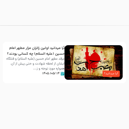
آیا میدانید اولین زائران مزار مطهر امام
حسین (علیه السلام) چه کسانی بودند؟
مرقد مطهر امام حسین (علیه السلام) و قتلگاه
ایشان از لحظه شهادت و حتی پیش از آن،
همواره مورد توجه و ز...
۱۴ /۰۵/ ۱۴۰۵
آیا میدانید؟