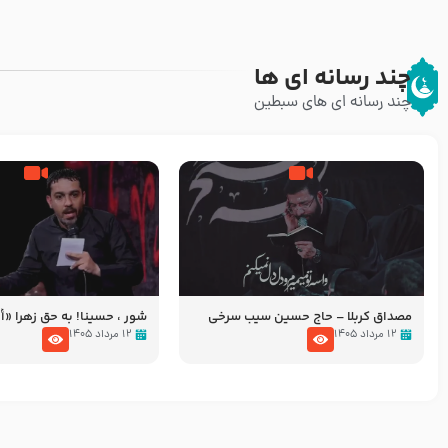
چند رسانه ای ها
چند رسانه ای های سبطین
مصداق کربلا – حاج حسین سیب سرخی
شور ، حسینا! به‌ حق زهرا «أُنْظُ
عزاداری شب هفتم ماه محرّم 05
۱۲ مرداد ۱۴۰۵
۱۲ مرداد ۱۴۰۵