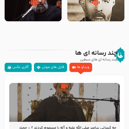
روضه‌ی مجلس یزید ملعون و
سلام جوانی که امام حسین علیه
اسارت اهل‌بیت علیهم‌السلام –
السلام خودش جوابش را دادند
مرحوم حجت‌الاسلام شیخ علی
-حجت الاسلام بندانی
محدث زاده
چند رسانه ای ها
چند رسانه ای های سبطین
ویدئو ها
فایل های صوتی
گالری عکس
چه کسانی پیامبر صلی الله علیه و آله را مسموم کردند ؟ – حجت