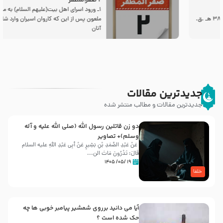
2 صفرالمظفر
1ـ ورود اسراى اهل بیت‌(علیهم السلام) به مجلس یزید
ملعون پس از این كه كاروان اسیران وارد شام شدند،
آنان
جدیدترین مقالات
جدیدترین مقالات و مطالب منتشر شده
دو زن قاتلين رسول الله (صلى‌ الله‌ علیه‌ و آله‌
وسلم)+ تصاویر
عَنْ عَبْدِ الصَّمَدِ بْنِ بَشِیرٍ عَنْ أَبِی عَبْدِ اللَّهِ علیه السلام
قَالَ: تَدْرُونَ مَاتَ الن...
۱۹ /۰۵/ ۱۴۰۵
خلفا
آیا می دانید برروی شمشیر پیامبر خوبی ها چه
حک شده است ؟