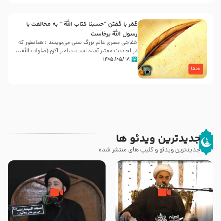
عُمَر با گفتن “حسبنا كتاب اللّه ” به مخالفت با
رسول اللّه برخاست
خفاجی مصری عالم بزرگ سنی می‌نویسد : همانطور که
در احادیث معتبر آمده است، پیامبر اکرم (صلوات اللّه...
۱۸ /۰۵/ ۱۴۰۵
خلفا
جدیدترین ویدئو ها
جدیدترین ویدئو و کلیپ های منتشر شده
چه کسانی پیامبر صلی الله علیه و
رزیة الخمیس و اهانت برخی صحابه
آله را مسموم کردند ؟ – حجت
به پیامبر اکرم (ص) چه اتفاقی رخ