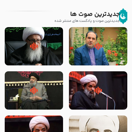
جدیدترین صوت ها
جدیدترین صوت و پادکست های منتشر شده
پیامبر صلی الله علیه وآله و سلم
زوّار اربعین امام حسین (علیه
فرمودند وای بر بچه های آخر
السلام) با این اشتیاق به زیارت
الزمان- دکتر هزار
بروند – آیت الله وحید خراسانی
روضه جانسوز پاره های جگر امام
لقب حضرت رقیه سلام الله علیها به
حسن مجتبی علیه السلام-حجت
چه معناست – حجت الاسلام علوی
الاسلام بندانی
تهرانی