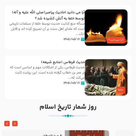
آیا می دانید احادیث پیامبر(صلی الله علیه و آله)
توسط خلفا به آتش کشیده شد؟
مسأله منع کتابت حدیث توسط خلفا از مسلمات تاریخی
است که علمای اهل سنت بر آن تصریح کرده اند و قابل
انک...
۱۸ /۰۵/ ۱۴۰۵
آیا میدانید؟
حدیث قرطاس (منابع شیعه)
حدیث قرطاس، یکی از اشکالات مهم و اساسی است که
بر عمر بن خطاب گرفته شده است، این روایت ثابت
می‌کند که...
۱۸ /۰۵/ ۱۴۰۵
خلفا
روز شمار تاریخ اسلام