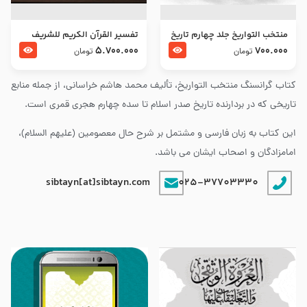
منتخب التواریخ جلد چهارم تاریخ
تفسير القرآن الكريم للشريف
امام زین العابدین و امام محمد
المرتضي قدس سرّه
5.700.000
700.000
تومان
تومان
باقر علیهما السلام
کتاب گرانسنگ منتخب التواريخ، تألیف محمد هاشم خراسانی، از جمله منابع
تاریخی که در بردارنده تاریخ صدر اسلام تا سده چهارم هجری قمری است.
این کتاب به زبان فارسی و مشتمل بر شرح حال معصومین (علیهم السلام)،
امامزادگان و اصحاب ایشان می باشد.
sibtayn[at]sibtayn.com
025-37703330