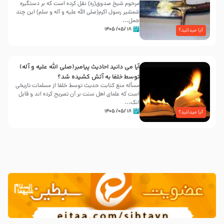
مرحوم شیخ صدوق(ره) نقل کرده است که بر دستگیره
شمشیر رسول اکرم(صلی الله علیه و آله و سلم) این چند
جمل...
۱۸ /۰۵/ ۱۴۰۵
آیا میدانید؟
آیا می دانید احادیث پیامبر(صلی الله علیه و آله)
توسط خلفا به آتش کشیده شد؟
مسأله منع کتابت حدیث توسط خلفا از مسلمات تاریخی
است که علمای اهل سنت بر آن تصریح کرده اند و قابل
انک...
۱۸ /۰۵/ ۱۴۰۵
آیا میدانید؟