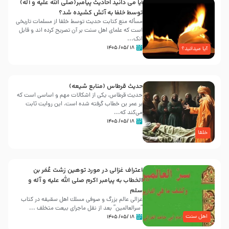
آیا می دانید احادیث پیامبر(صلی الله علیه و آله)
توسط خلفا به آتش کشیده شد؟
مسأله منع کتابت حدیث توسط خلفا از مسلمات تاریخی
است که علمای اهل سنت بر آن تصریح کرده اند و قابل
انک...
۱۸ /۰۵/ ۱۴۰۵
آیا میدانید؟
حدیث قرطاس (منابع شیعه)
حدیث قرطاس، یکی از اشکالات مهم و اساسی است که
بر عمر بن خطاب گرفته شده است، این روایت ثابت
می‌کند که...
۱۸ /۰۵/ ۱۴۰۵
خلفا
اعتراف غزالی در مورد توهین زشت عُمَر بن
الخطاب به پیامبر اکرم صلی الله علیه و آله و
سلم
غزالی عالم بزرگ و صوفی مسلك اهل سقيفه در کتاب
“سرالعالمین” بعد از نقل ماجرای بیعت متخلف ...
اهل سنت
۱۸ /۰۵/ ۱۴۰۵