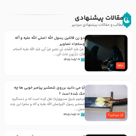
مقالات پیشنهادی
مطالب و مقالات پیشنهادی سردبیر
دو زن قاتلين رسول الله (صلى‌ الله‌ علیه‌ و آله‌
وسلم)+ تصاویر
عَنْ عَبْدِ الصَّمَدِ بْنِ بَشِیرٍ عَنْ أَبِی عَبْدِ اللَّهِ علیه السلام
قَالَ: تَدْرُونَ مَاتَ الن...
۱۹ /۰۵/ ۱۴۰۵
خلفا
آیا می دانید برروی شمشیر پیامبر خوبی ها چه
حک شده است ؟
مرحوم شیخ صدوق(ره) نقل کرده است که بر دستگیره
شمشیر رسول اکرم(صلی الله علیه و آله و سلم) این چند
جمل...
۱۸ /۰۵/ ۱۴۰۵
آیا میدانید؟