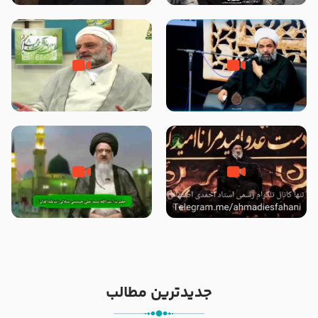
الاسلام شیخ حسین یوسفی
داد که پیامبر رحمت ، صحابه را
بیرون انداختند ؟!!!!! – سید محمد
موسوی
رحلت یا شهادت پیامبر (صلی الله
علت برتری پیامبر اسلام بر سایر
علیه و آله) ؟ – حجت الاسلام
پیامبران از زبان امیرالمؤمنین
بندانی نیشابوری
(علیهم السلام) – حجت الاسلام
فرحزاد
خیانت و جفا به پیامبر با بکار بردن
آیا پیامبر اکرم صلی الله علیه وآله
کلمه رحلت بجای شهادت – حجت
بدون وصیت از دنیا رفته ‌اند؟ – آیت
الاسلام احمدی اصفهانی
الله سید علی میلانی
جدیدترین مطالب