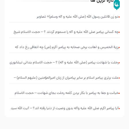
تازه ترین ها
دو زن قاتلين رسول الله (صلى‌ الله‌ علیه‌ و آله‌ وسلم)+ تصاویر
چه کسانی پیامبر صلی الله علیه و آله را مسموم کردند ؟ – حجت الاسلام شیخ
حسین یوسفی
رزیة الخمیس و اهانت برخی صحابه به پیامبر اکرم (ص) چه اتفاقی رخ داد که
پیامبر رحمت ، صحابه را بیرون انداختند ؟!!!!! – سید محمد موسوی
رحلت یا شهادت پیامبر (صلی الله علیه و آله) ؟ – حجت الاسلام بندانی نیشابوری
علت برتری پیامبر اسلام بر سایر پیامبران از زبان امیرالمؤمنین (علیهم السلام) –
حجت الاسلام فرحزاد
خیانت و جفا به پیامبر با بکار بردن کلمه رحلت بجای شهادت – حجت الاسلام
احمدی اصفهانی
آیا پیامبر اکرم صلی الله علیه وآله بدون وصیت از دنیا رفته ‌اند؟ – آیت الله سید
علی میلانی