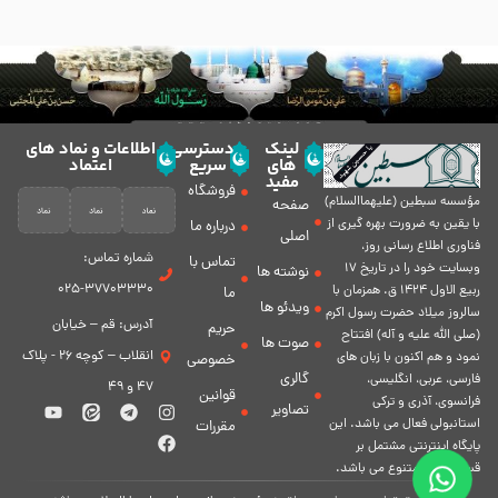
لینک
دسترسی
اطلاعات و نماد های
های
سریع
اعتماد
مفید
فروشگاه
مؤسسه سبطين (عليهماالسلام)
صفحه
با يقين به ضرورت بهره گیرى از
درباره ما
اصلی
فناورى اطلاع رسانى روز،
شماره تماس:
تماس با
وبسایت خود را در تاريخ 17
نوشته ها
37703330-025
ربيع الاول 1424 ق. همزمان با
ما
ویدئو ها
سالروز ميلاد حضرت رسول اكرم
آدرس: قم – خیابان
حریم
(صلی الله علیه و آله) افتتاح
صوت ها
انقلاب – کوچه 26 - پلاک
نمود و هم اكنون با زبان های
خصوصی
گالری
فارسی، عربى، انگلیسی،
47 و 49
قوانین
فرانسوی، آذری و ترکی
تصاویر
استانبولی فعال مى باشد. اين
مقررات
پايگاه اينترنتى مشتمل بر
قسمت هاى متنوع مى باشد.