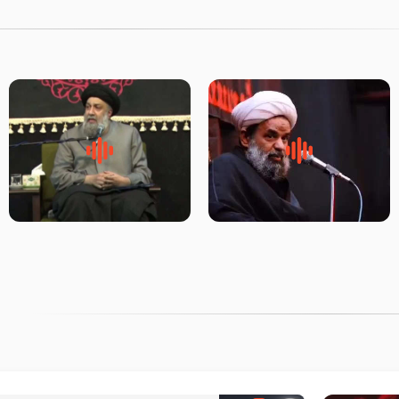
روضه جانسوز پاره های جگر امام
لقب حضرت رقیه سلام الله علیها
حسن مجتبی علیه السلام-حجت
به چه معناست – حجت الاسلام
الاسلام بندانی
علوی تهرانی