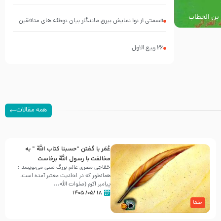
 بن الخطاب
قسمتی از نوا نمایش بیرق ماندگار بیان توطئه های منافقین
لم
پیش از شهادت پیامبر اکرم صلی الله علیه و آله
26 ربيع الاول
همه مقالات
عُمَر با گفتن “حسبنا كتاب اللّه ” به
مخالفت با رسول اللّه برخاست
خفاجی مصری عالم بزرگ سنی می‌نویسد :
همانطور که در احادیث معتبر آمده است،
پیامبر اکرم (صلوات اللّه...
۱۸ /۰۵/ ۱۴۰۵
خلفا