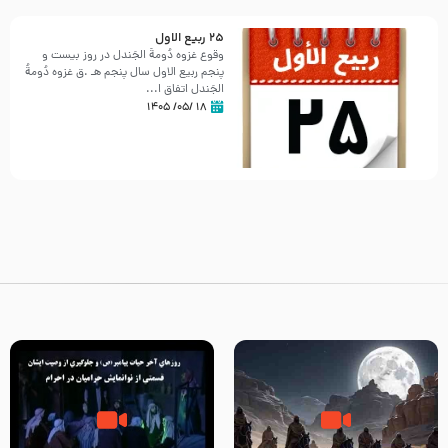
25 ربيع الاول
وقوع غزوه دُومةُ الجَندل در روز بیست و
پنجم ربیع الاول سال پنجم هـ .ق غزوه دُومةُ
الجَندل اتفاق ا...
۱۸ /۰۵/ ۱۴۰۵