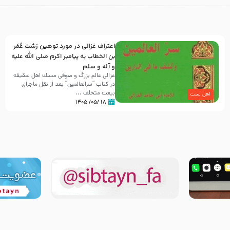
اعتراف غزالی در مورد توهین زشت عُمَر
بن الخطاب به پیامبر اکرم صلی الله علیه
و آله و سلم
غزالی عالم بزرگ و صوفی مسلك اهل سقيفه
در کتاب “سرالعالمین” بعد از نقل ماجرای
بیعت متخلف ...
اهل سنت
۱۸ /۰۵/ ۱۴۰۵