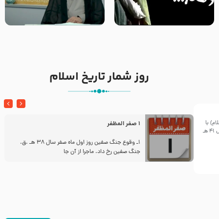
خطبه حضرت سلمان سه روز پس از
شهادت پیامبر اکرم صلی الله علیه
مادر داعش – حجت الاسلام جباری
و آله
روز شمار تاریخ اسلام
م) با
1 صفر المظفر
معاویه در بیست و ششم ربیع الاول سال 41 هـ
ز
1ـ وقوع جنگ صفین روز اول ماه صفر سال 38 هـ .ق.
جنگ صفین رخ داد. ماجرا از آن جا