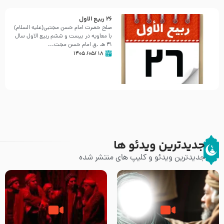
26 ربيع الاول
صلح حضرت امام حسن مجتبی(علیه السلام)
با معاویه در بیست و ششم ربیع الاول سال
41 هـ .ق امام حسن مجت...
۱۸ /۰۵/ ۱۴۰۵
جدیدترین ویدئو ها
جدیدترین ویدئو و کلیپ های منتشر شده