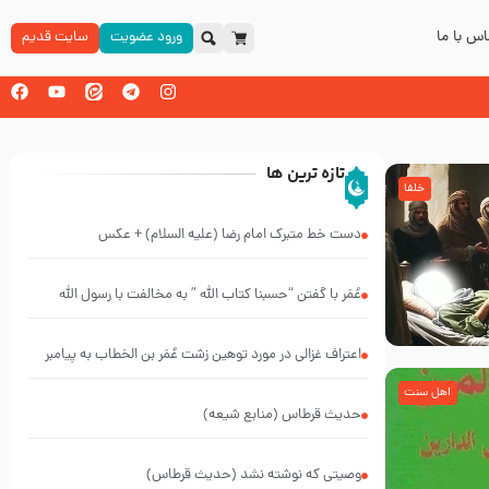
س با ما
ورود عضویت
سایت قدیم
تازه ترین ها
خلفا
دست خط متبرک امام رضا (علیه السلام) + عکس
عُمَر با گفتن “حسبنا كتاب اللّه ” به مخالفت با رسول اللّه
برخاست
اعتراف غزالی در مورد توهین زشت عُمَر بن الخطاب به پیامبر
اکرم صلی الله علیه و آله و سلم
اهل سنت
حدیث قرطاس (منابع شیعه)
وصیتی که نوشته نشد (حدیث قرطاس)