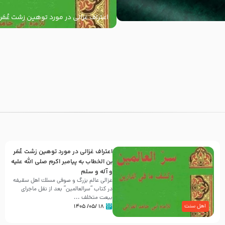
اعتراف غزالی در مورد توهین زشت عُمَر
به پیامبر اکرم صلی الله علیه و آله و س
با
اعتراف غزالی در مورد توهین زشت عُمَر
بن الخطاب به پیامبر اکرم صلی الله علیه
و آله و سلم
غزالی عالم بزرگ و صوفی مسلك اهل سقيفه
در کتاب “سرالعالمین” بعد از نقل ماجرای
بیعت متخلف ...
۱۸ /۰۵/ ۱۴۰۵
اهل سنت