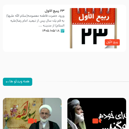
23 ربيع الاول
ورود حضرت فاطمه معصومه(سلام الله علیها)
به قم یك سال پس از تبعید امام رضا(علیه
السلام) از مدینـه ...
۱۸ /۰۵/ ۱۴۰۵
ربیع الأول
همه ویدئو ها