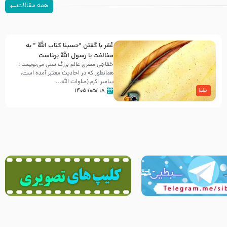
همه مقالات
عُمَر با گفتن “حسبنا كتاب اللّه ” به
مخالفت با رسول اللّه برخاست
خفاجی مصری عالم بزرگ سنی می‌نویسد :
همانطور که در احادیث معتبر آمده است،
پیامبر اکرم (صلوات اللّه...
۱۸ /۰۵/ ۱۴۰۵
خلفا