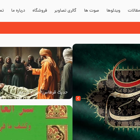
قالات
ویدئوها
صوت ها
گالری تصاویر
فروشگاه
درباره ما
تما
حدیث قرطاس (منابع شیعه)