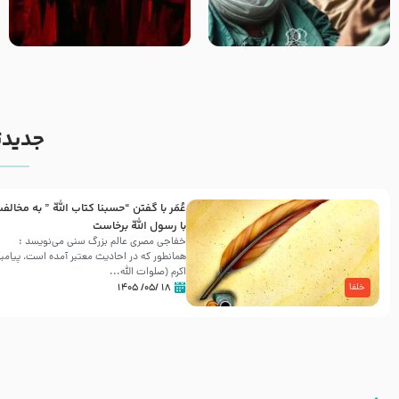
وصیتی که نوشته نشد (حدیث
قسمتی از نوا نمایش بیرق ماندگار
قرطاس)
بیان توطئه های منافقین پیش از
شهادت پیامبر اکرم صلی الله علیه
و آله
جدیدت
عُمَر با گفتن “حسبنا كتاب اللّه ” به مخالف
با رسول اللّه برخاست
خفاجی مصری عالم بزرگ سنی می‌نویسد :
همانطور که در احادیث معتبر آمده است، پیامبر
اکرم (صلوات اللّه...
۱۸ /۰۵/ ۱۴۰۵
خلفا