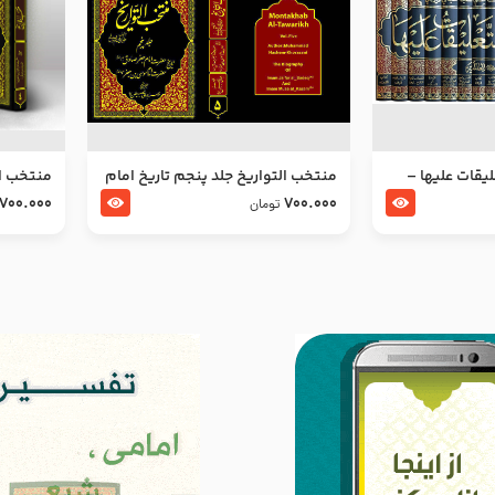
ليقات عليها –
منتخب التواریخ جلد پنجم تاریخ امام
منتخب ال
جعفر صادق و امام موسی بن جعفر
زین العا
700.000
700.000
تومان
علیهما السلام
علیهما ا