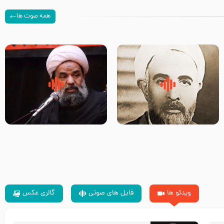
همه صوت ها
روضه‌ی مجلس یزید ملعون و
سلام جوانی که امام حسین علیه
اسارت اهل‌بیت علیهم‌السلام –
السلام خودش جوابش را دادند
مرحوم حجت‌الاسلام شیخ علی
-حجت الاسلام بندانی
محدث زاده
ویدئو ها
فایل های صوتی
گالری عکس