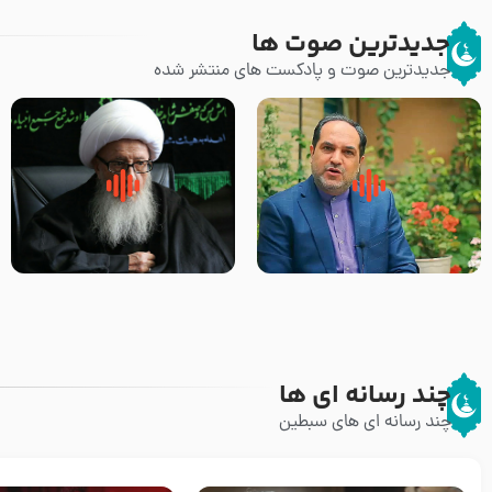
جدیدترین صوت ها
جدیدترین صوت و پادکست های منتشر شده
پیامبر صلی الله علیه وآله و سلم
زوّار اربعین امام حسین (علیه
فرمودند وای بر بچه های آخر
السلام) با این اشتیاق به زیارت
الزمان- دکتر هزار
بروند – آیت الله وحید خراسانی
چند رسانه ای ها
چند رسانه ای های سبطین