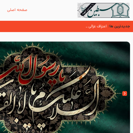
صفحه اصلی
م
جدیدترین ها:
وصیتی که نوشته نشد (حدیث قرطاس)
عُمَر با گفتن “حسبنا كتاب اللّه ” به مخالفت با رسول اللّه برخاست
اعتراف غزالی در مورد توهین زشت عُمَر بن الخطاب به پیامبر اکرم صلی