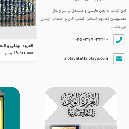
این کتاب به زبان فارسی و مشتمل بر شرح حال
معصومین (علیهم السلام)، امامزادگان و اصحاب ایشان
می باشد.
025-37703330
العروة الوثقى و التع
طرح جدید
19.800.000
تومان
sibtayn[at]sibtayn.com