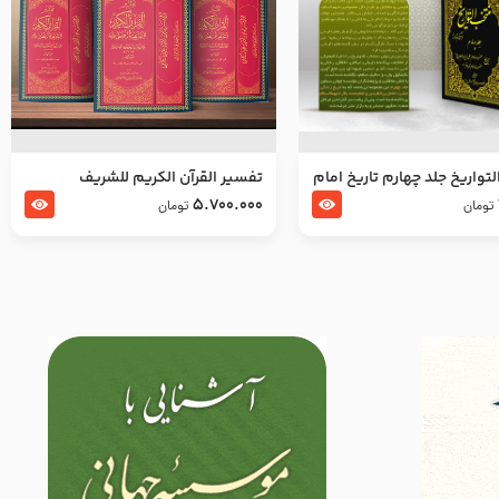
تواریخ جلد چهارم تاریخ امام
تفسير القرآن الكريم للشريف
بدین و امام محمد باقر
المرتضي قدس سرّه
5.700.000
تومان
تومان
لسلام