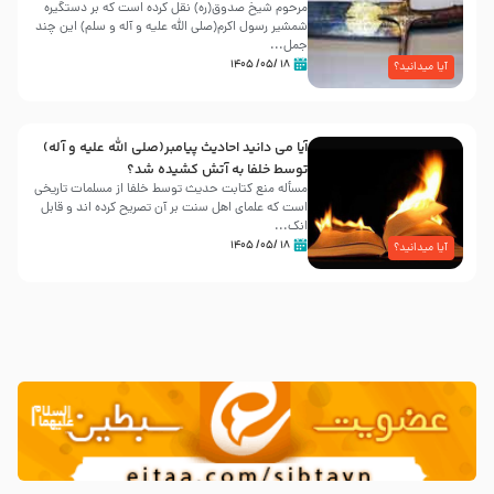
مرحوم شیخ صدوق(ره) نقل کرده است که بر دستگیره
شمشیر رسول اکرم(صلی الله علیه و آله و سلم) این چند
جمل...
۱۸ /۰۵/ ۱۴۰۵
آیا میدانید؟
آیا می دانید احادیث پیامبر(صلی الله علیه و آله)
توسط خلفا به آتش کشیده شد؟
مسأله منع کتابت حدیث توسط خلفا از مسلمات تاریخی
است که علمای اهل سنت بر آن تصریح کرده اند و قابل
انک...
۱۸ /۰۵/ ۱۴۰۵
آیا میدانید؟