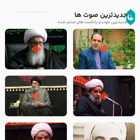
جدیدترین صوت ها
جدیدترین صوت و پادکست های منتشر شده
پیامبر صلی الله علیه وآله و سلم
زوّار اربعین امام حسین (علیه
فرمودند وای بر بچه های آخر
السلام) با این اشتیاق به زیارت
الزمان- دکتر هزار
بروند – آیت الله وحید خراسانی
روضه جانسوز پاره های جگر امام
لقب حضرت رقیه سلام الله علیها به
حسن مجتبی علیه السلام-حجت
چه معناست – حجت الاسلام علوی
الاسلام بندانی
تهرانی