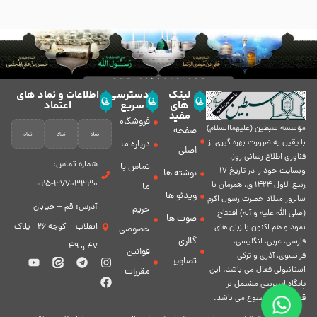
لینک
دسترسی
اطلاعات و نماد های
های
سریع
اعتماد
مفید
فروشگاه
مؤسسه سبطين (عليهماالسلام)
صفحه
با يقين به ضرورت بهره گیرى از
درباره ما
اصلی
فناورى اطلاع رسانى روز،
شماره تماس:
تماس با
وبسایت خود را در تاريخ 17
نوشته ها
37703330-025
ربيع الاول 1424 ق. همزمان با
ما
ویدئو ها
سالروز ميلاد حضرت رسول اكرم
آدرس: قم – خیابان
حریم
(صلی الله علیه و آله) افتتاح
صوت ها
انقلاب – کوچه 26 - پلاک
نمود و هم اكنون با زبان های
خصوصی
گالری
فارسی، عربى، انگلیسی،
47 و 49
قوانین
فرانسوی، آذری و ترکی
تصاویر
استانبولی فعال مى باشد. اين
مقررات
پايگاه اينترنتى مشتمل بر
قسمت هاى متنوع مى باشد.