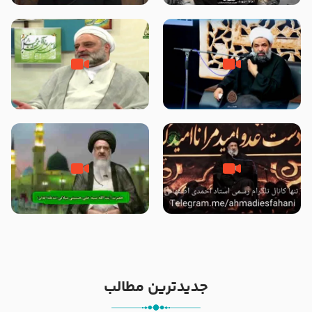
الاسلام شیخ حسین یوسفی
داد که پیامبر رحمت ، صحابه را
بیرون انداختند ؟!!!!! – سید محمد
موسوی
رحلت یا شهادت پیامبر (صلی الله
علت برتری پیامبر اسلام بر سایر
علیه و آله) ؟ – حجت الاسلام
پیامبران از زبان امیرالمؤمنین
بندانی نیشابوری
(علیهم السلام) – حجت الاسلام
فرحزاد
خیانت و جفا به پیامبر با بکار بردن
آیا پیامبر اکرم صلی الله علیه وآله
کلمه رحلت بجای شهادت – حجت
بدون وصیت از دنیا رفته ‌اند؟ – آیت
الاسلام احمدی اصفهانی
الله سید علی میلانی
جدیدترین مطالب