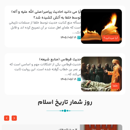
آیا می دانید احادیث پیامبر(صلی الله علیه و آله)
توسط خلفا به آتش کشیده شد؟
مسأله منع کتابت حدیث توسط خلفا از مسلمات تاریخی
است که علمای اهل سنت بر آن تصریح کرده اند و قابل
انک...
۱۸ /۰۵/ ۱۴۰۵
آیا میدانید؟
حدیث قرطاس (منابع شیعه)
حدیث قرطاس، یکی از اشکالات مهم و اساسی است که
بر عمر بن خطاب گرفته شده است، این روایت ثابت
می‌کند که...
۱۸ /۰۵/ ۱۴۰۵
خلفا
روز شمار تاریخ اسلام