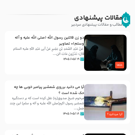
مقالات پیشنهادی
مطالب و مقالات پیشنهادی سردبیر
دو زن قاتلين رسول الله (صلى‌ الله‌ علیه‌ و آله‌
وسلم)+ تصاویر
عَنْ عَبْدِ الصَّمَدِ بْنِ بَشِیرٍ عَنْ أَبِی عَبْدِ اللَّهِ علیه السلام
قَالَ: تَدْرُونَ مَاتَ الن...
۱۹ /۰۵/ ۱۴۰۵
خلفا
آیا می دانید برروی شمشیر پیامبر خوبی ها چه
حک شده است ؟
مرحوم شیخ صدوق(ره) نقل کرده است که بر دستگیره
شمشیر رسول اکرم(صلی الله علیه و آله و سلم) این چند
جمل...
۱۸ /۰۵/ ۱۴۰۵
آیا میدانید؟