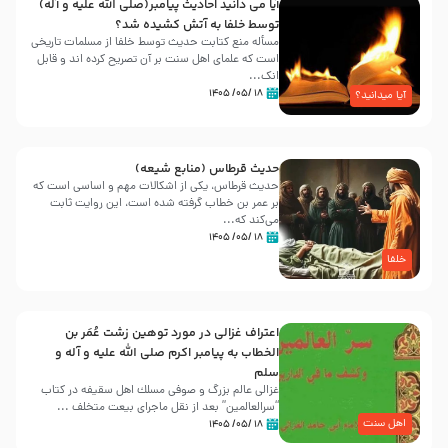
آیا می دانید احادیث پیامبر(صلی الله علیه و آله)
توسط خلفا به آتش کشیده شد؟
مسأله منع کتابت حدیث توسط خلفا از مسلمات تاریخی
است که علمای اهل سنت بر آن تصریح کرده اند و قابل
انک...
۱۸ /۰۵/ ۱۴۰۵
آیا میدانید؟
حدیث قرطاس (منابع شیعه)
حدیث قرطاس، یکی از اشکالات مهم و اساسی است که
بر عمر بن خطاب گرفته شده است، این روایت ثابت
می‌کند که...
۱۸ /۰۵/ ۱۴۰۵
خلفا
اعتراف غزالی در مورد توهین زشت عُمَر بن
الخطاب به پیامبر اکرم صلی الله علیه و آله و
سلم
غزالی عالم بزرگ و صوفی مسلك اهل سقيفه در کتاب
“سرالعالمین” بعد از نقل ماجرای بیعت متخلف ...
اهل سنت
۱۸ /۰۵/ ۱۴۰۵