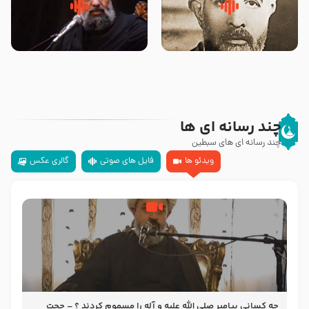
روضه‌ی مجلس یزید ملعون و
سلام جوانی که امام حسین علیه
اسارت اهل‌بیت علیهم‌السلام –
السلام خودش جوابش را دادند
مرحوم حجت‌الاسلام شیخ علی
-حجت الاسلام بندانی
محدث زاده
چند رسانه ای ها
چند رسانه ای های سبطین
ویدئو ها
فایل های صوتی
گالری عکس
چه کسانی پیامبر صلی الله علیه و آله را مسموم کردند ؟ – حجت