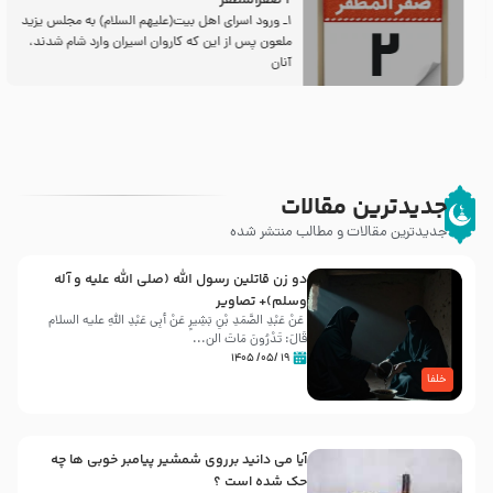
2 صفرالمظفر
1ـ ورود اسراى اهل بیت‌(علیهم السلام) به مجلس یزید
ملعون پس از این كه كاروان اسیران وارد شام شدند،
آنان
جدیدترین مقالات
جدیدترین مقالات و مطالب منتشر شده
دو زن قاتلين رسول الله (صلى‌ الله‌ علیه‌ و آله‌
وسلم)+ تصاویر
عَنْ عَبْدِ الصَّمَدِ بْنِ بَشِیرٍ عَنْ أَبِی عَبْدِ اللَّهِ علیه السلام
قَالَ: تَدْرُونَ مَاتَ الن...
۱۹ /۰۵/ ۱۴۰۵
خلفا
آیا می دانید برروی شمشیر پیامبر خوبی ها چه
حک شده است ؟