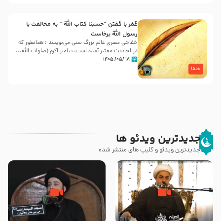
عُمَر با گفتن “حسبنا كتاب اللّه ” به مخالفت با
رسول اللّه برخاست
خفاجی مصری عالم بزرگ سنی می‌نویسد : همانطور که
در احادیث معتبر آمده است، پیامبر اکرم (صلوات اللّه...
۱۸ /۰۵/ ۱۴۰۵
خلفا
جدیدترین ویدئو ها
جدیدترین ویدئو و کلیپ های منتشر شده
چه کسانی پیامبر صلی الله علیه و
رزیة الخمیس و اهانت برخی صحابه
آله را مسموم کردند ؟ – حجت
به پیامبر اکرم (ص) چه اتفاقی رخ