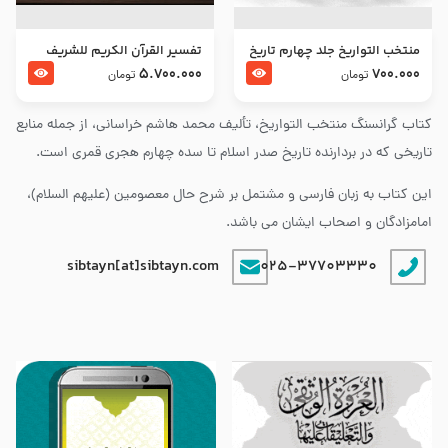
منتخب التواریخ جلد چهارم تاریخ
تفسير القرآن الكريم للشريف
امام زین العابدین و امام محمد
المرتضي قدس سرّه
5.700.000
700.000
تومان
تومان
باقر علیهما السلام
کتاب گرانسنگ منتخب التواريخ، تألیف محمد هاشم خراسانی، از جمله منابع
تاریخی که در بردارنده تاریخ صدر اسلام تا سده چهارم هجری قمری است.
این کتاب به زبان فارسی و مشتمل بر شرح حال معصومین (علیهم السلام)،
امامزادگان و اصحاب ایشان می باشد.
sibtayn[at]sibtayn.com
025-37703330