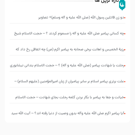
تازه ترین ها
دو زن قاتلين رسول الله (صلى‌ الله‌ علیه‌ و آله‌ وسلم)+ تصاویر
چه کسانی پیامبر صلی الله علیه و آله را مسموم کردند ؟ – حجت الاسلام شیخ
حسین یوسفی
رزیة الخمیس و اهانت برخی صحابه به پیامبر اکرم (ص) چه اتفاقی رخ داد که
پیامبر رحمت ، صحابه را بیرون انداختند ؟!!!!! – سید محمد موسوی
رحلت یا شهادت پیامبر (صلی الله علیه و آله) ؟ – حجت الاسلام بندانی نیشابوری
علت برتری پیامبر اسلام بر سایر پیامبران از زبان امیرالمؤمنین (علیهم السلام) –
حجت الاسلام فرحزاد
خیانت و جفا به پیامبر با بکار بردن کلمه رحلت بجای شهادت – حجت الاسلام
احمدی اصفهانی
آیا پیامبر اکرم صلی الله علیه وآله بدون وصیت از دنیا رفته ‌اند؟ – آیت الله سید
علی میلانی