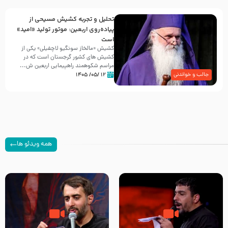
تحلیل و تجربه کشیش مسیحی از
پیاده‌روی اربعین: موتور تولید «امید»
است
کشیش «مالخاز سونگیو لاچفیلی» یکی از
کشیش های کشور گرجستان است که در
مراسم شکوهمند راهپیمایی اربعین ش...
۱۲ /۰۵/ ۱۴۰۵
جالب و خواندنی
همه ویدئو ها