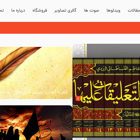
قالات
ویدئوها
صوت ها
گالری تصاویر
فروشگاه
درباره ما
تما
دند؟
عُمَر با گفتن “حسبنا كتاب اللّه ” به م
اللّه برخاست