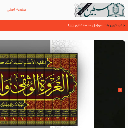
صفحه اصلی
م
جدیدترین ها:
سوزدل جا مانده‌ای از زیارت اربعین
اسنادی کهن دال بر شهرت زیارت اربعین نزد امامیه در قرن ۶ و ۷ هجری
آیا میدانید اولین زائران مزار مطهر امام حسین (علیه السلام) چه کسانی بو