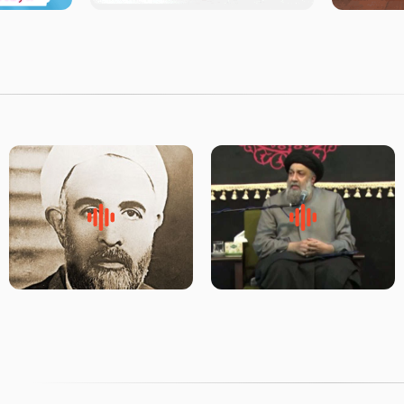
لقب حضرت رقیه سلام الله علیها
روضه‌ی مجلس یزید ملعون و
به چه معناست – حجت الاسلام
اسارت اهل‌بیت علیهم‌السلام –
علوی تهرانی
مرحوم حجت‌الاسلام شیخ علی
محدث زاده