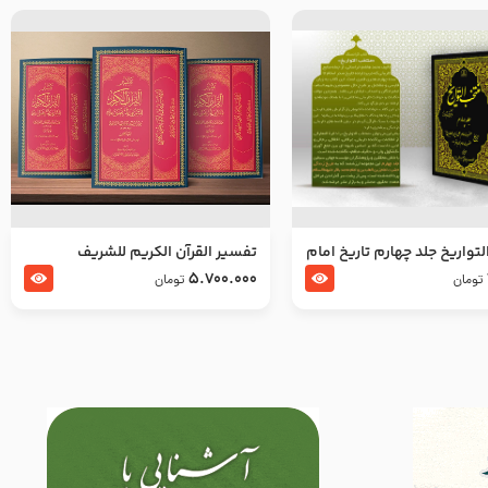
تواریخ جلد چهارم تاریخ امام
تفسير القرآن الكريم للشريف
بدین و امام محمد باقر
المرتضي قدس سرّه
5.700.000
تومان
تومان
لسلام