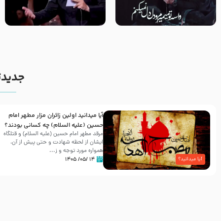
مصداق کربلا – حاج حسین سیب
شور ، حسینا! به‌ حق زهرا «أُنْظُرْ
سرخی
إِلَینا» – عزاداری شب هفتم ماه
محرّم 1405
جدیدت
آیا میدانید اولین زائران مزار مطهر امام
حسین (علیه السلام) چه کسانی بودند؟
مرقد مطهر امام حسین (علیه السلام) و قتلگاه
ایشان از لحظه شهادت و حتی پیش از آن،
همواره مورد توجه و ز...
۱۴ /۰۵/ ۱۴۰۵
آیا میدانید؟