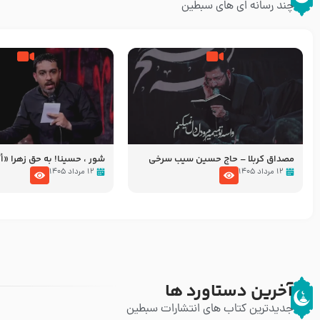
چند رسانه ای های سبطین
مصداق کربلا – حاج حسین سیب سرخی
شور ، حسینا! به‌ حق زهرا «أُنْظُ
عزاداری شب هفتم ماه محرّم 05
۱۲ مرداد ۱۴۰۵
۱۲ مرداد ۱۴۰۵
آخرین دستاورد ها
جدیدترین کتاب های انتشارات سبطین