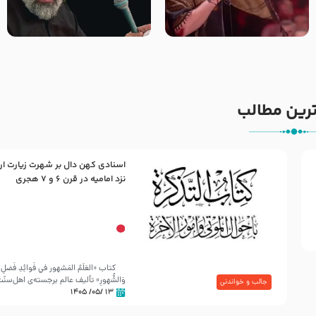
جانا جانا ابی عبدالله – کربلایی
مادر منم مثل تو خمیدم – حاج
جواد مقدم – شب هشتم محرم
محمود کریمی – شهادت حضرت
1448 – هیئت بین الحرمین طهران
رقیه علیها السلام – تیر ۱۴۰۵
هیئت رایة العباس علیه السلام
رین مطالب
اسنادی کهن دال بر شهرت زیارت ار
30 صفر المظفر
نزد امامیه در قرن ۶ و ۷ هجری
شهادت حضرت علی بن موسی الرضا (علیه السلام) در رو
آخـر صفر سـال 203 هـ .ق. هشـتمین اختر تابناک امامت
کتاب «العَلَمُ المَشهور في فَوائِدِ فَضلِ ال
وَالشُّهورِ» تألیف عالم برجسته‌ی اهل‌سن
جالب و خواندنی
۱۳ /۰۵/ ۱۴۰۵