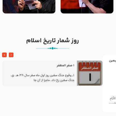
تک ، عبّاس، صاحب دل‌هاست –
من غلام نوکراتم من عاشق
حاج حنیف طاهری – عزاداری شب
کربلاتم – شور زمینه – شب هفتم
تاسوعا 1405
– محرم 1397 – کربلایی
محمدحسین پویانفر
روز شمار تاریخ اسلام
بعین
1 صفر المظفر
ز
1ـ وقوع جنگ صفین روز اول ماه صفر سال 38 هـ .ق.
جنگ صفین رخ داد. ماجرا از آن جا
أيّامِ
ّت…...