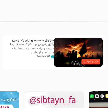
سوزدل جا مانده‌ای از زیارت اربعین
زائران راهی می‌شوند،کم‌ کم همه رفتنی‌ها
می‌روند و جامانده‌ها…جامانده‌ها چشم
می‌بندند.چگونه؟می‌...
۱۴ /۰۵/ ۱۴۰۵
جالب و خواندنی