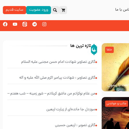
س با ما
ورود عضویت
سایت قدیم
تازه ترین ها
خلفا
گالری تصاویر شهادت امام حسن مجتبی علیه السلام
گالری تصاویر : شهادت پیامبر اکرم صلی الله علیه و آله
خالفت با رسول
من غلام نوکراتم من عاشق کربلاتم – شور زمینه – شب هفتم –
محرم 1397 – کربلایی محمدحسین پویانفر
جالب و خواندنی
سوزدل جا مانده‌ای از زیارت اربعین
گالری تصویر : اربعین حسینی