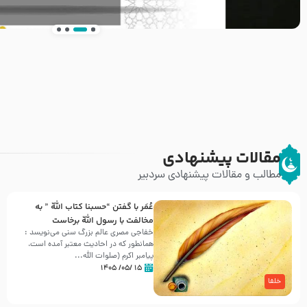
انتشار کتاب ” العروة الوثقى و التعليقات عليها” 
طرحی بسیار زیبا و شکیل
مقالات پیشنهادی
مطالب و مقالات پیشنهادی سردبیر
عُمَر با گفتن “حسبنا كتاب اللّه ” به
مخالفت با رسول اللّه برخاست
خفاجی مصری عالم بزرگ سنی می‌نویسد :
همانطور که در احادیث معتبر آمده است،
پیامبر اکرم (صلوات اللّه...
۱۵ /۰۵/ ۱۴۰۵
خلفا