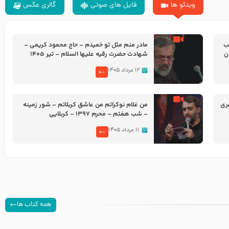
ویدئو ها
فایل های صوتی
گالری عکس
شب
مادر منم مثل تو خمیدم – حاج محمود کریمی –
شهادت حضرت رقیه علیها السلام – تیر ۱۴۰۵
هیئت رایة العباس علیه السلام
۱۲ مرداد ۱۴۰۵
ری
من غلام نوکراتم من عاشق کربلاتم – شور زمینه
– شب هفتم – محرم 1397 – کربلایی
محمدحسین پویانفر
۱۱ مرداد ۱۴۰۵
همه کتاب ها