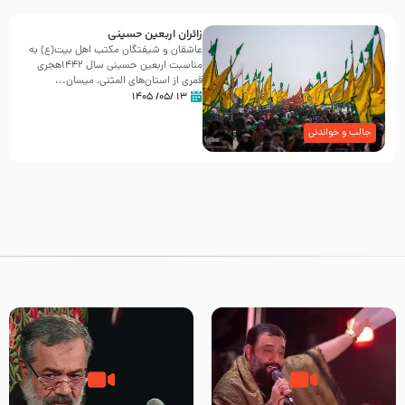
زائران اربعین حسینی
عاشقان و شیفتگان مکتب اهل بیت(ع) به
مناسبت اربعین حسینی سال ۱۴۴۲هجری
قمری از استان‌های المثنی، میسان...
۱۳ /۰۵/ ۱۴۰۵
جالب و خواندنی