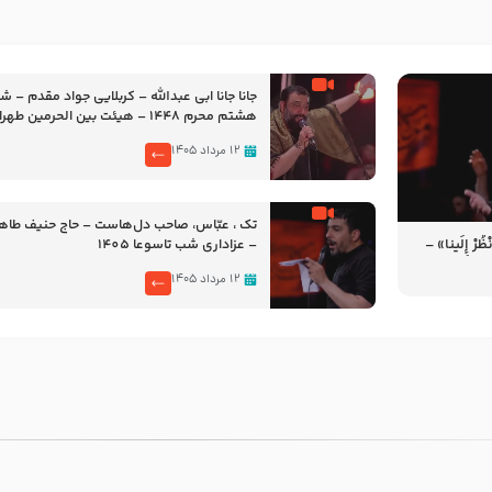
جانا جانا ابی عبدالله – کربلایی جواد مقدم – 
هشتم محرم 1448 – هیئت بین الحرمین طهران
۱۲ مرداد ۱۴۰۵
تک ، عبّاس، صاحب دل‌هاست – حاج حنیف طاه
رْ إِلَینا» –
– عزاداری شب تاسوعا 1405
14
۱۲ مرداد ۱۴۰۵