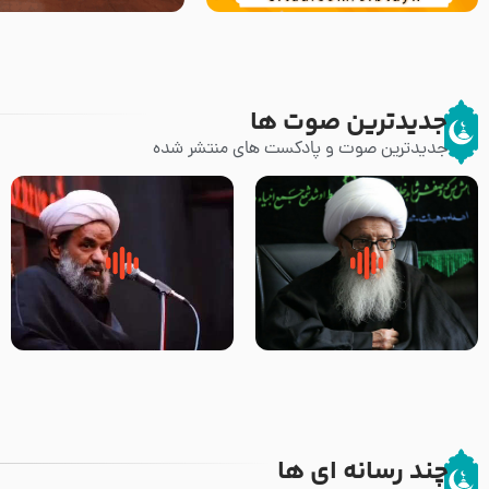
جدیدترین صوت ها
جدیدترین صوت و پادکست های منتشر شده
زوّار اربعین امام حسین (علیه
روضه جانسوز پاره های جگر امام
السلام) با این اشتیاق به زیارت
حسن مجتبی علیه السلام-حجت
بروند – آیت الله وحید خراسانی
الاسلام بندانی
چند رسانه ای ها