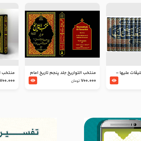
ليقات عليها –
منتخب التواریخ جلد پنجم تاریخ امام
منتخب ال
جعفر صادق و امام موسی بن جعفر
زین العا
700.000
700.000
تومان
علیهما السلام
علیهما ا