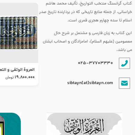
کتاب گرانسنگ منتخب التواريخ، تألیف محمد هاشم
خراسانی، از جمله منابع تاریخی که در بردارنده تاریخ صدر
اسلام تا سده چهارم هجری قمری است.
این کتاب به زبان فارسی و مشتمل بر شرح حال
معصومین (علیهم السلام)، امامزادگان و اصحاب ایشان
می باشد.
025-37703330
العروة الوثقى و التع
طرح جدید
19.800.000
تومان
sibtayn[at]sibtayn.com