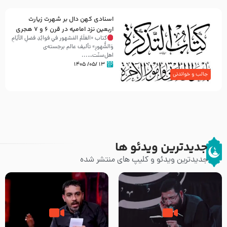
اسنادی کهن دال بر شهرت زیارت
اربعین نزد امامیه در قرن ۶ و ۷ هجری
کتاب «العَلَمُ المَشهور في فَوائِدِ فَضلِ الأيّامِ
وَالشُّهورِ» تألیف عالم برجسته‌ی
اهل‌سنّت…...
۱۳ /۰۵/ ۱۴۰۵
جالب و خواندنی
جدیدترین ویدئو ها
جدیدترین ویدئو و کلیپ های منتشر شده