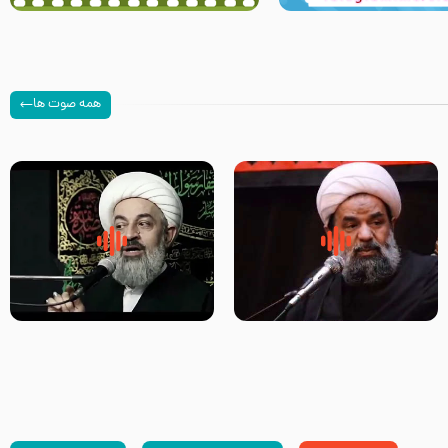
همه صوت ها
سلام جوانی که امام حسین علیه
زیارتی که اسباب رزق زیاد و عمر
السلام خودش جوابش را دادند
طولانی است حجت السلام حسین
-حجت الاسلام بندانی
یوسفی