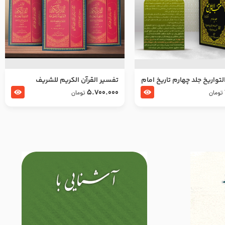
تواریخ جلد چهارم تاریخ امام
تفسير القرآن الكريم للشريف
بدین و امام محمد باقر
المرتضي قدس سرّه
5.700.000
تومان
تومان
لسلام