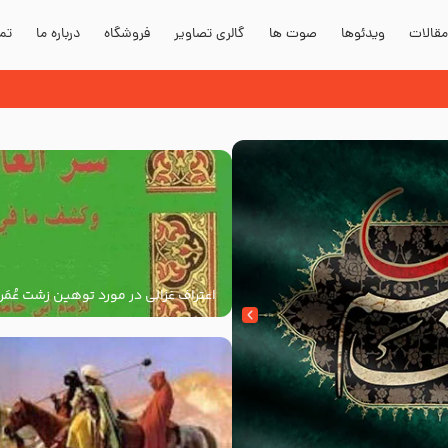
قالات
ویدئوها
صوت ها
گالری تصاویر
فروشگاه
درباره ما
تما
ز مسجد النبی
اعتراف غزالی در مورد توهین زشت عُمَر
به پیامبر اکرم صلی الله علیه و آله و س