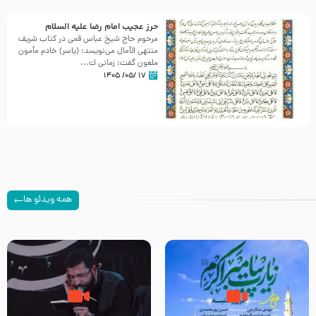
حرز عجیب امام رضا علیه السلام
مرحوم حاج شیخ عباس قمی در کتاب شریف
منتهی الآمال می‌نویسد: (ياسر) خادم مأمون
ملعون گفت: زمانى ك...
۱۷ /۰۵/ ۱۴۰۵
همه ویدئو ها