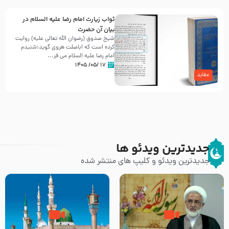
ثواب زیارت امام رضا علیه السلام در
بیان آن حضرت
شیخ صدوق (رضوان الله تعالی علیه) روایت
کرده است که اباصلت هروی گوید:شنیدم
امام رضا علیه السلام می فر...
۱۷ /۰۵/ ۱۴۰۵
عقاید
جدیدترین ویدئو ها
جدیدترین ویدئو و کلیپ های منتشر شده