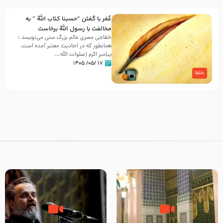
عُمَر با گفتن “حسبنا كتاب اللّه ” به
مخالفت با رسول اللّه برخاست
خفاجی مصری عالم بزرگ سنی می‌نویسد :
همانطور که در احادیث معتبر آمده است،
پیامبر اکرم (صلوات اللّه...
۱۷ /۰۵/ ۱۴۰۵
خلفا