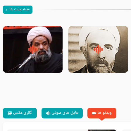
همه صوت ها
روضه‌ی مجلس یزید ملعون و
سلام جوانی که امام حسین علیه
اسارت اهل‌بیت علیهم‌السلام –
السلام خودش جوابش را دادند
مرحوم حجت‌الاسلام شیخ علی
-حجت الاسلام بندانی
محدث زاده
ویدئو ها
فایل های صوتی
گالری عکس