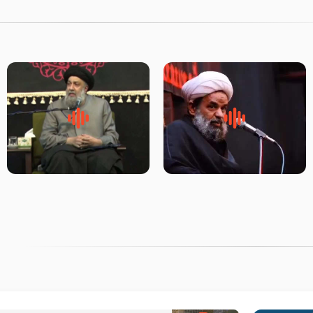
روضه جانسوز پاره های جگر امام
لقب حضرت رقیه سلام الله علیها
حسن مجتبی علیه السلام-حجت
به چه معناست – حجت الاسلام
الاسلام بندانی
علوی تهرانی