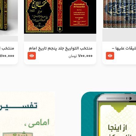
ليقات عليها –
منتخب التواریخ جلد پنجم تاریخ امام
منتخب ال
جعفر صادق و امام موسی بن جعفر
زین العا
700.000
700.000
تومان
علیهما السلام
علیهما ا