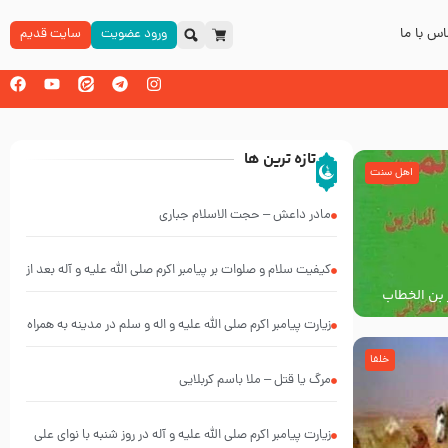
س با ما
ورود عضویت
سایت قدیم
تازه ترین ها
اهل سنت
مادر داعش – حجت الاسلام جباری
کیفیت سلام و صلوات بر پیامبر اکرم صلی الله علیه و آله بعد از
 بن الخطاب
نمازهای واجب – مهدی نجفی
لم
زیارت پیامبر اکرم صلی الله علیه و اله و سلم در مدینه به همراه
تصاویری از مسجد النبی
خلفا
مرگ یا قتل – ملا باسم کربلایی
زیارت پیامبر اکرم صلی الله علیه و آله در روز شنبه با نوای علی