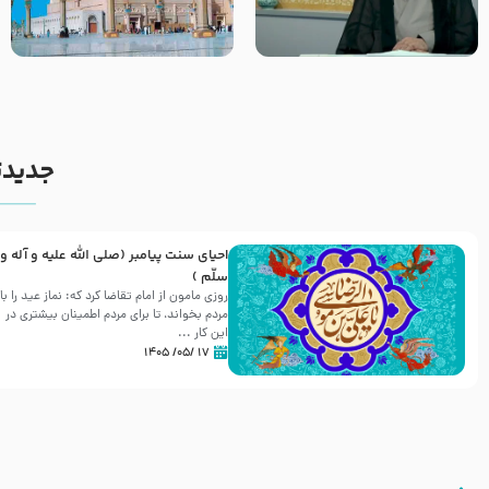
کیفیت سلام و صلوات بر پیامبر
مادر داعش – حجت الاسلام جباری
اکرم صلی الله علیه و آله بعد از
نمازهای واجب – مهدی نجفی
جدیدت
احیای سنت پیامبر (صلی الله علیه و آله و
سلّم )
روزی مامون از امام تقاضا کرد که: نماز عید را با
مردم بخواند، تا برای مردم اطمینان بیشتری در
این کار ...
۱۷ /۰۵/ ۱۴۰۵