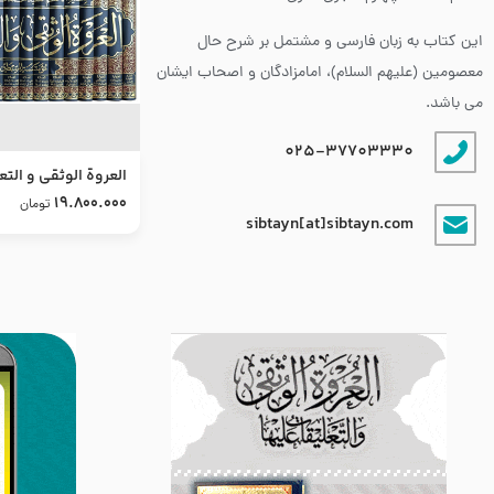
این کتاب به زبان فارسی و مشتمل بر شرح حال
معصومین (علیهم السلام)، امامزادگان و اصحاب ایشان
می باشد.
025-37703330
العروة الوثقى و التع
طرح جدید
19.800.000
تومان
sibtayn[at]sibtayn.com