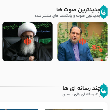
جدیدترین صوت ها
جدیدترین صوت و پادکست های منتشر شده
پیامبر صلی الله علیه وآله و سلم
زوّار اربعین امام حسین (علیه
فرمودند وای بر بچه های آخر
السلام) با این اشتیاق به زیارت
الزمان- دکتر هزار
بروند – آیت الله وحید خراسانی
چند رسانه ای ها
چند رسانه ای های سبطین