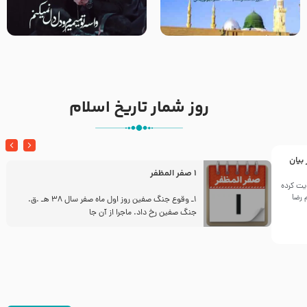
زیارت پیامبر اکرم صلی الله علیه و
مصداق کربلا – حاج حسین سیب
آله در روز شنبه با نوای علی فانی
سرخی
روز شمار تاریخ اسلام
 بیان
1 صفر المظفر
یت کرده
 رضا
ز
1ـ وقوع جنگ صفین روز اول ماه صفر سال 38 هـ .ق.
جنگ صفین رخ داد. ماجرا از آن جا