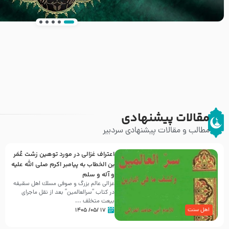
انتشار کتاب ” العروة الوثقى و التعليقات عليها” 
طرحی بسیار زیبا و شکیل
مقالات پیشنهادی
مطالب و مقالات پیشنهادی سردبیر
اعتراف غزالی در مورد توهین زشت عُمَر
بن الخطاب به پیامبر اکرم صلی الله علیه
و آله و سلم
غزالی عالم بزرگ و صوفی مسلك اهل سقيفه
در کتاب “سرالعالمین” بعد از نقل ماجرای
بیعت متخلف ...
۱۷ /۰۵/ ۱۴۰۵
اهل سنت