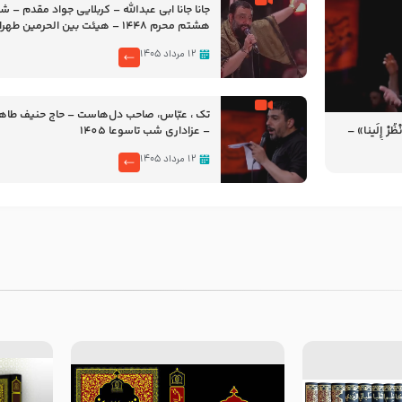
جانا جانا ابی عبدالله – کربلایی جواد مقدم – 
هشتم محرم 1448 – هیئت بین الحرمین طهران
۱۲ مرداد ۱۴۰۵
تک ، عبّاس، صاحب دل‌هاست – حاج حنیف طاه
رْ إِلَینا» –
– عزاداری شب تاسوعا 1405
14
۱۲ مرداد ۱۴۰۵