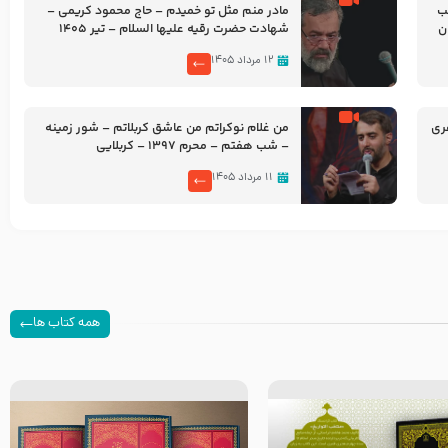
شب
مادر منم مثل تو خمیدم – حاج محمود کریمی –
شهادت حضرت رقیه علیها السلام – تیر ۱۴۰۵
هیئت رایة العباس علیه السلام
۱۲ مرداد ۱۴۰۵
ری
من غلام نوکراتم من عاشق کربلاتم – شور زمینه
– شب هفتم – محرم 1397 – کربلایی
محمدحسین پویانفر
۱۱ مرداد ۱۴۰۵
همه کتاب ها