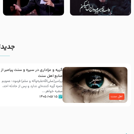
مصداق کربلا – حاج حسین سیب
شور ، حسینا! به‌ حق زهرا «أُنْظُرْ
سرخی
إِلَینا» – عزاداری شب هفتم ماه
محرّم 1405
جدیدت
گریه و عزاداری در سیره و سنت پیامبر از
منابع اهل سنت
پیامبر(صلی‌الله‌علیه‌وآله و سلم) فرمود: عمویم
حمزه گریه کننده‌ای ندارد و پس از حادثه احد،
صفیه خواهر...
۱۵ /۰۵/ ۱۴۰۵
اهل سنت