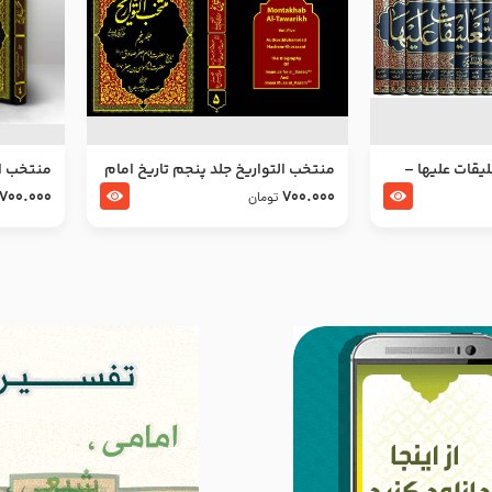
ليقات عليها –
منتخب التواریخ جلد پنجم تاریخ امام
منتخب ال
جعفر صادق و امام موسی بن جعفر
زین العا
700.000
700.000
تومان
علیهما السلام
علیهما ا