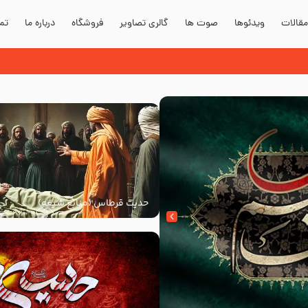
قالات
ویدئوها
صوت ها
گالری تصاویر
فروشگاه
درباره ما
تما
حدیث قرطاس (منابع شیعه)