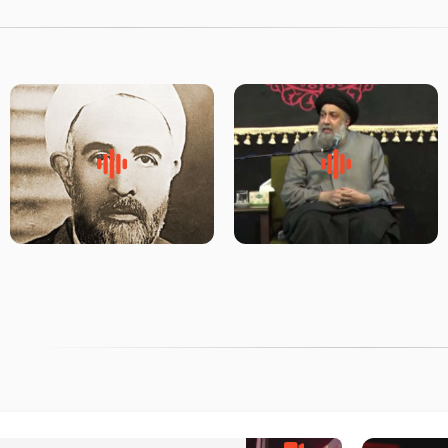
لقب حضرت رقیه سلام الله علیها
روضه‌ی مجلس یزید ملعون و
به چه معناست – حجت الاسلام
اسارت اهل‌بیت علیهم‌السلام –
علوی تهرانی
مرحوم حجت‌الاسلام شیخ علی
محدث زاده