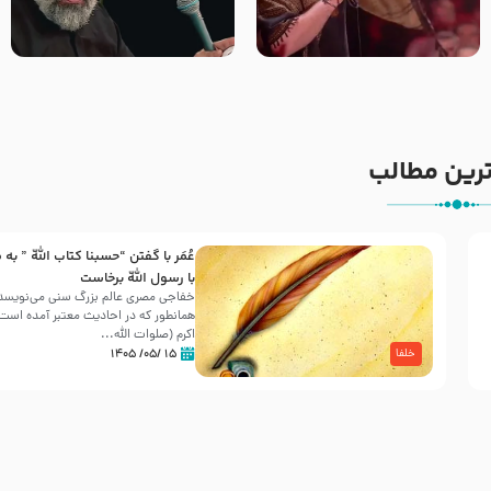
جانا جانا ابی عبدالله – کربلایی
مادر منم مثل تو خمیدم – حاج
جواد مقدم – شب هشتم محرم
محمود کریمی – شهادت حضرت
1448 – هیئت بین الحرمین طهران
رقیه علیها السلام – تیر ۱۴۰۵
هیئت رایة العباس علیه السلام
رین مطالب
عُمَر با گفتن “حسبنا كتاب اللّه ” به
30 صفر المظفر
با رسول اللّه برخاست
خفاجی مصری عالم بزرگ سنی می‌نویسد 
همانطور که در احادیث معتبر آمده است، 
شهادت حضرت علی بن موسی الرضا (علیه السلام) در رو
اکرم (صلوات اللّه...
آخـر صفر سـال 203 هـ .ق. هشـتمین اختر تابناک امامت
۱۵ /۰۵/ ۱۴۰۵
خلفا