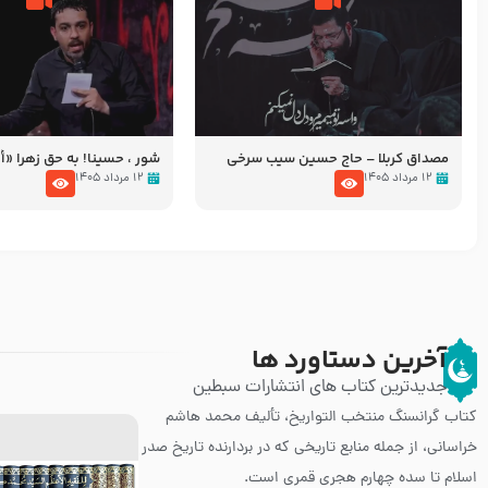
مصداق کربلا – حاج حسین سیب سرخی
شور ، حسینا! به‌ حق زهرا «أُنْظُ
عزاداری شب هفتم ماه محرّم 05
۱۲ مرداد ۱۴۰۵
۱۲ مرداد ۱۴۰۵
آخرین دستاورد ها
جدیدترین کتاب های انتشارات سبطین
کتاب گرانسنگ منتخب التواريخ، تألیف محمد هاشم
خراسانی، از جمله منابع تاریخی که در بردارنده تاریخ صدر
اسلام تا سده چهارم هجری قمری است.