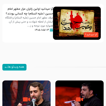
آیا میدانید اولین زائران مزار مطهر امام
حسین (علیه السلام) چه کسانی بودند؟
مرقد مطهر امام حسین (علیه السلام) و قتلگاه
ایشان از لحظه شهادت و حتی پیش از آن،
همواره مورد توجه و ز...
۱۴ /۰۵/ ۱۴۰۵
آیا میدانید؟
همه ویدئو ها