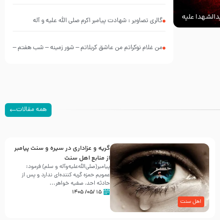
الشهدا علیه
گالری تصاویر : شهادت پیامبر اکرم صلی الله علیه و آله
من غلام نوکراتم من عاشق کربلاتم – شور زمینه – شب هفتم –
محرم 1397 – کربلایی محمدحسین پویانفر
همه مقالات
گریه و عزاداری در سیره و سنت پیامبر
از منابع اهل سنت
پیامبر(صلی‌الله‌علیه‌وآله و سلم) فرمود:
عمویم حمزه گریه کننده‌ای ندارد و پس از
حادثه احد، صفیه خواهر...
۱۵ /۰۵/ ۱۴۰۵
اهل سنت