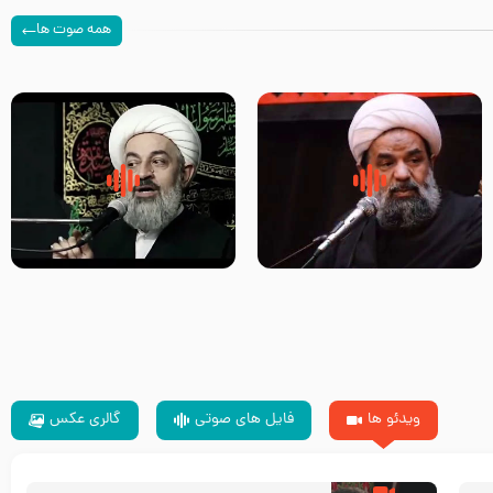
همه صوت ها
سلام جوانی که امام حسین علیه
زیارتی که اسباب رزق زیاد و عمر
السلام خودش جوابش را دادند
طولانی است حجت السلام حسین
-حجت الاسلام بندانی
یوسفی
ویدئو ها
فایل های صوتی
گالری عکس