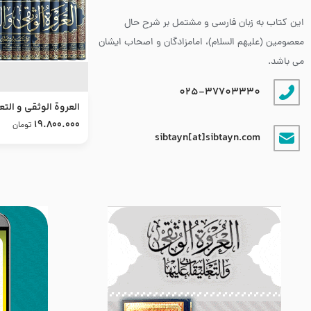
این کتاب به زبان فارسی و مشتمل بر شرح حال
معصومین (علیهم السلام)، امامزادگان و اصحاب ایشان
می باشد.
025-37703330
العروة الوثقى و التع
طرح جدید
19.800.000
تومان
sibtayn[at]sibtayn.com