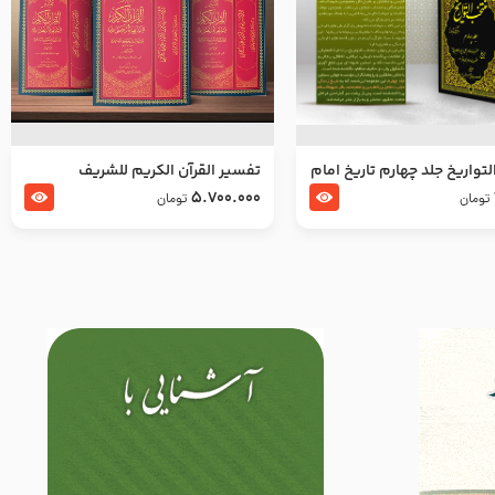
تواریخ جلد چهارم تاریخ امام
تفسير القرآن الكريم للشريف
بدین و امام محمد باقر
المرتضي قدس سرّه
5.700.000
تومان
تومان
لسلام