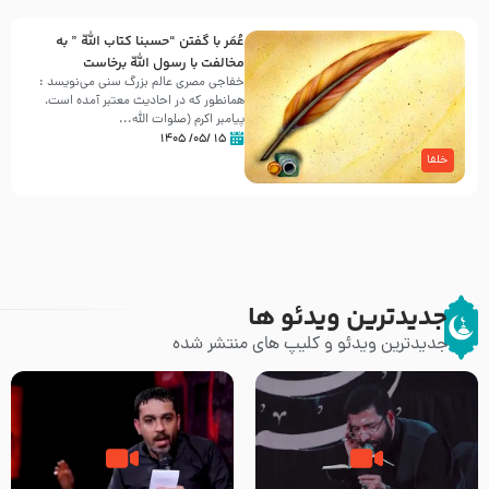
عُمَر با گفتن “حسبنا كتاب اللّه ” به
مخالفت با رسول اللّه برخاست
خفاجی مصری عالم بزرگ سنی می‌نویسد :
همانطور که در احادیث معتبر آمده است،
پیامبر اکرم (صلوات اللّه...
۱۵ /۰۵/ ۱۴۰۵
خلفا
جدیدترین ویدئو ها
جدیدترین ویدئو و کلیپ های منتشر شده