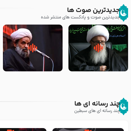
جدیدترین صوت ها
جدیدترین صوت و پادکست های منتشر شده
زوّار اربعین امام حسین (علیه
روضه جانسوز پاره های جگر امام
السلام) با این اشتیاق به زیارت
حسن مجتبی علیه السلام-حجت
بروند – آیت الله وحید خراسانی
الاسلام بندانی
چند رسانه ای ها
چند رسانه ای های سبطین