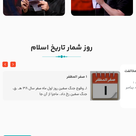
تک ، عبّاس، صاحب دل‌هاست –
من غلام نوکراتم من عاشق
حاج حنیف طاهری – عزاداری شب
کربلاتم – شور زمینه – شب هفتم
تاسوعا 1405
– محرم 1397 – کربلایی
محمدحسین پویانفر
روز شمار تاریخ اسلام
 مخالفت
1 صفر المظفر
:
پیامبر
ز
1ـ وقوع جنگ صفین روز اول ماه صفر سال 38 هـ .ق.
جنگ صفین رخ داد. ماجرا از آن جا