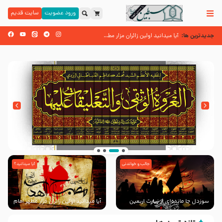
ورود عضویت
سایت قدیم
جدیدترین ها:
زائران اربعین حسینی
آیا میدانید اولین زائران مزار مطهر امام حسین (علیه السلام) چه کسانی بودن
اسنادی کهن دال بر شهرت زیارت اربعین نزد امامیه در قرن ۶ و ۷ هجری
جالب و خواندنی
آیا میدانید؟
انتشار کتاب ” العروة الوثقى و التعليقات عليها”
با طرحی بسیار زیبا و شکیل
سوزدل جا مانده‌ای از زیارت اربعین
آیا میدانید اولین زائران مزار مطهر امام
حسین (علیه السلام) چه کسانی
بودند؟