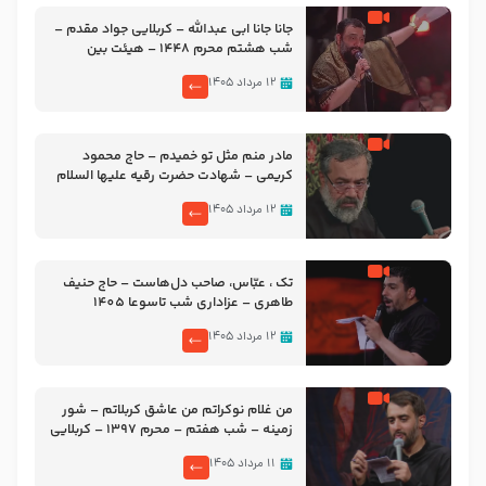
جانا جانا ابی عبدالله – کربلایی جواد مقدم –
شب هشتم محرم 1448 – هیئت بین
الحرمین طهران
۱۲ مرداد ۱۴۰۵
مادر منم مثل تو خمیدم – حاج محمود
کریمی – شهادت حضرت رقیه علیها السلام
– تیر ۱۴۰۵ هیئت رایة العباس علیه السلام
۱۲ مرداد ۱۴۰۵
تک ، عبّاس، صاحب دل‌هاست – حاج حنیف
طاهری – عزاداری شب تاسوعا 1405
۱۲ مرداد ۱۴۰۵
من غلام نوکراتم من عاشق کربلاتم – شور
زمینه – شب هفتم – محرم 1397 – کربلایی
محمدحسین پویانفر
۱۱ مرداد ۱۴۰۵