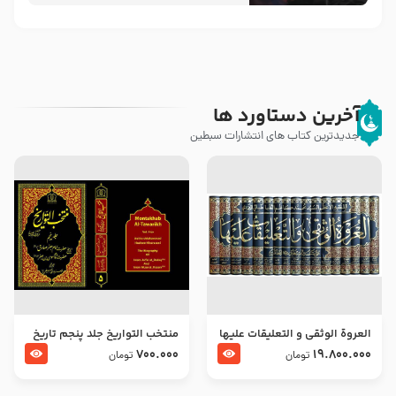
آخرین دستاورد ها
جدیدترین کتاب های انتشارات سبطین
العروة الوثقى و التعليقات عليها
منتخب التواریخ جلد پنجم تاریخ
– طرح جدید
امام جعفر صادق و امام موسی
700.000
19.800.000
تومان
تومان
بن جعفر علیهما السلام