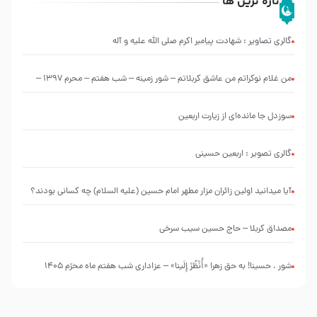
تازه ترین ها
گالری تصاویر : شهادت پیامبر اکرم صلی الله علیه و آله
من غلام نوکراتم من عاشق کربلاتم – شور زمینه – شب هفتم – محرم 1397 –
کربلایی محمدحسین پویانفر
سوزدل جا مانده‌ای از زیارت اربعین
گالری تصویر : اربعین حسینی
آیا میدانید اولین زائران مزار مطهر امام حسین (علیه السلام) چه کسانی بودند؟
مصداق کربلا – حاج حسین سیب سرخی
شور ، حسینا! به‌ حق زهرا «أُنْظُرْ إِلَینا» – عزاداری شب هفتم ماه محرّم 1405