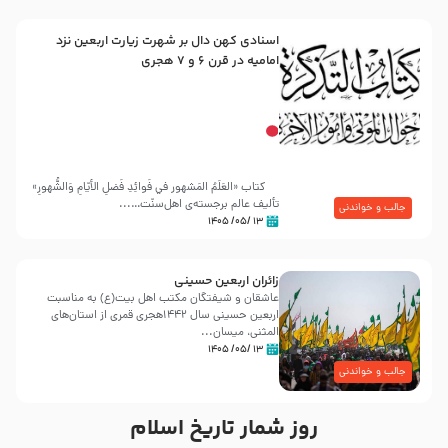
اسنادی کهن دال بر شهرت زیارت اربعین نزد
امامیه در قرن ۶ و ۷ هجری
کتاب «العَلَمُ المَشهور في فَوائِدِ فَضلِ الأيّامِ وَالشُّهورِ»
تألیف عالم برجسته‌ی اهل‌سنّت…...
جالب و خواندنی
۱۳ /۰۵/ ۱۴۰۵
زائران اربعین حسینی
عاشقان و شیفتگان مکتب اهل بیت(ع) به مناسبت
اربعین حسینی سال ۱۴۴۲هجری قمری از استان‌های
المثنی، میسان...
۱۳ /۰۵/ ۱۴۰۵
جالب و خواندنی
روز شمار تاریخ اسلام