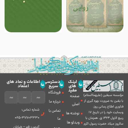
لینک
دسترسی
اطلاعات و نماد های
های
سریع
اعتماد
مفید
فروشگاه
مؤسسه سبطين (عليهماالسلام)
صفحه
با يقين به ضرورت بهره گیرى از
درباره ما
اصلی
فناورى اطلاع رسانى روز،
شماره تماس:
تماس با
وبسایت خود را در تاريخ 17
نوشته ها
37703330-025
ربيع الاول 1424 ق. همزمان با
ما
ویدئو ها
سالروز ميلاد حضرت رسول اكرم
آدرس: قم – خیابان