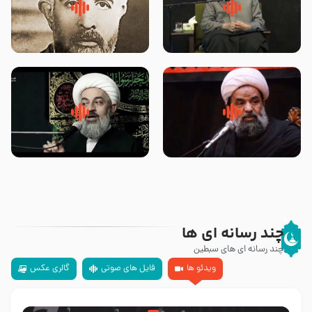
لقب حضرت رقیه سلام الله علیها به
روضه‌ی مجلس یزید ملعون و
چه معناست – حجت الاسلام علوی
اسارت اهل‌بیت علیهم‌السلام –
تهرانی
مرحوم حجت‌الاسلام شیخ علی
محدث زاده
سلام جوانی که امام حسین علیه
زیارتی که اسباب رزق زیاد و عمر
السلام خودش جوابش را دادند
طولانی است حجت السلام حسین
-حجت الاسلام بندانی
یوسفی
چند رسانه ای ها
چند رسانه ای های سبطین
ویدئو ها
فایل های صوتی
گالری عکس