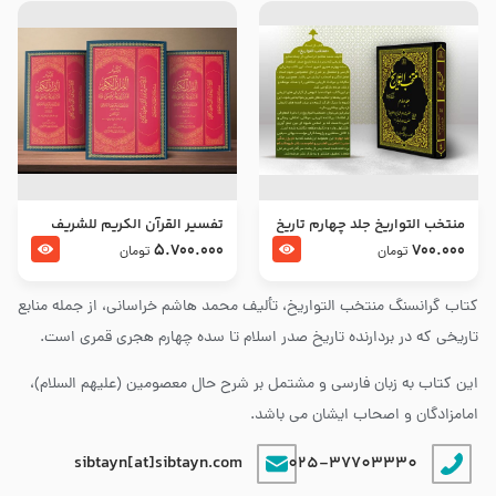
منتخب التواریخ جلد چهارم تاریخ
تفسير القرآن الكريم للشريف
امام زین العابدین و امام محمد
المرتضي قدس سرّه
5.700.000
700.000
تومان
تومان
باقر علیهما السلام
کتاب گرانسنگ منتخب التواريخ، تألیف محمد هاشم خراسانی، از جمله منابع
تاریخی که در بردارنده تاریخ صدر اسلام تا سده چهارم هجری قمری است.
این کتاب به زبان فارسی و مشتمل بر شرح حال معصومین (علیهم السلام)،
امامزادگان و اصحاب ایشان می باشد.
sibtayn[at]sibtayn.com
025-37703330