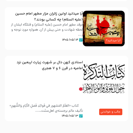
آیا میدانید اولین زائران مزار مطهر امام حسین
(علیه السلام) چه کسانی بودند؟
مرقد مطهر امام حسین (علیه السلام) و قتلگاه ایشان از
لحظه شهادت و حتی پیش از آن، همواره مورد توجه و
ز...
۱۴ /۰۵/ ۱۴۰۵
آیا میدانید؟
اسنادی کهن دال بر شهرت زیارت اربعین نزد
امامیه در قرن ۶ و ۷ هجری
کتاب «العَلَمُ المَشهور في فَوائِدِ فَضلِ الأيّامِ وَالشُّهورِ»
تألیف عالم برجسته‌ی اهل‌سنّت…...
جالب و خواندنی
۱۳ /۰۵/ ۱۴۰۵