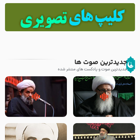
جدیدترین صوت ها
جدیدترین صوت و پادکست های منتشر شده
زوّار اربعین امام حسین (علیه
روضه جانسوز پاره های جگر امام
السلام) با این اشتیاق به زیارت
حسن مجتبی علیه السلام-حجت
بروند – آیت الله وحید خراسانی
الاسلام بندانی