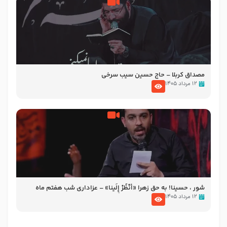
مصداق کربلا – حاج حسین سیب سرخی
۱۲ مرداد ۱۴۰۵
شور ، حسینا! به‌ حق زهرا «أُنْظُرْ إِلَینا» – عزاداری شب هفتم ماه
محرّم 1405
۱۲ مرداد ۱۴۰۵