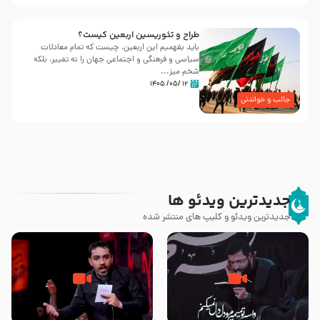
طراح و تئوریسین اربعین کیست؟
باید بفهمیم این اربعین، چیست که تمام معادلات
سیاسی و فرهنگی و اجتماعی جهان را نه تغییر، بلکه
شخم میز...
۱۲ /۰۵/ ۱۴۰۵
جالب و خواندنی
جدیدترین ویدئو ها
جدیدترین ویدئو و کلیپ های منتشر شده
مصداق کربلا – حاج حسین سیب
شور ، حسینا! به‌ حق زهرا «أُنْظُرْ
سرخی
إِلَینا» – عزاداری شب هفتم ماه