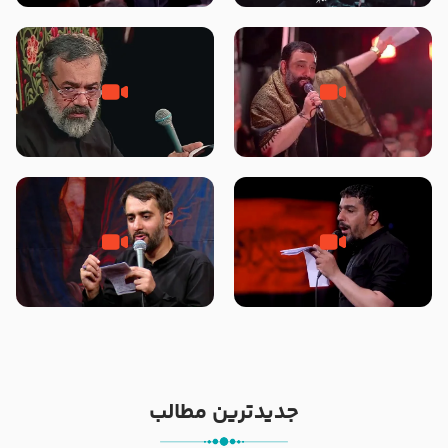
محرّم 1405
جانا جانا ابی عبدالله – کربلایی جواد
مادر منم مثل تو خمیدم – حاج
مقدم – شب هشتم محرم 1448 –
محمود کریمی – شهادت حضرت
هیئت بین الحرمین طهران
رقیه علیها السلام – تیر ۱۴۰۵
هیئت رایة العباس علیه السلام
تک ، عبّاس، صاحب دل‌هاست –
من غلام نوکراتم من عاشق کربلاتم
حاج حنیف طاهری – عزاداری شب
– شور زمینه – شب هفتم – محرم
تاسوعا 1405
1397 – کربلایی محمدحسین
پویانفر
جدیدترین مطالب