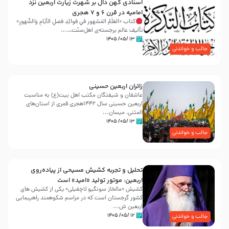
اسنادی کهن دال بر شهرت زیارت اربعین نزد
امامیه در قرن ۶ و ۷ هجری
کتاب «العَلَمُ المَشهور في فَوائِدِ فَضلِ الأيّامِ وَالشُّهورِ»
تألیف عالم برجسته‌ی اهل‌سنّت…...
۱۳ /۰۵/ ۱۴۰۵
جالب و خواندنی
زائران اربعین حسینی
عاشقان و شیفتگان مکتب اهل بیت(ع) به مناسبت
اربعین حسینی سال ۱۴۴۲هجری قمری از استان‌های
المثنی، میسان...
۱۳ /۰۵/ ۱۴۰۵
جالب و خواندنی
تحلیل و تجربه کشیش مسیحی از پیاده‌روی
اربعین: موتور تولید «امید» است
کشیش «مالخاز سونگیو لاچفیلی» یکی از کشیش های
کشور گرجستان است که در مراسم شکوهمند راهپیمایی
اربعین ش...
۱۲ /۰۵/ ۱۴۰۵
جالب و خواندنی