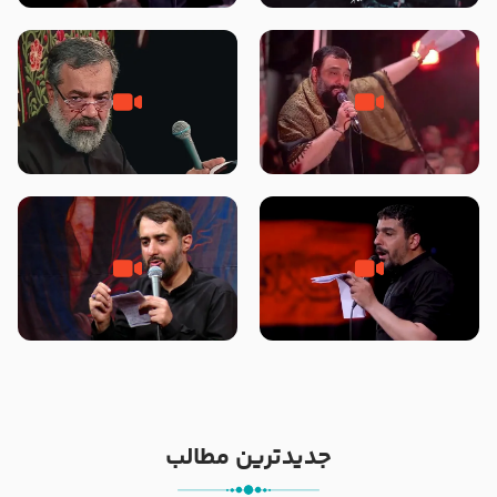
محرّم 1405
جانا جانا ابی عبدالله – کربلایی جواد
مادر منم مثل تو خمیدم – حاج
مقدم – شب هشتم محرم 1448 –
محمود کریمی – شهادت حضرت
هیئت بین الحرمین طهران
رقیه علیها السلام – تیر ۱۴۰۵
هیئت رایة العباس علیه السلام
تک ، عبّاس، صاحب دل‌هاست –
من غلام نوکراتم من عاشق کربلاتم
حاج حنیف طاهری – عزاداری شب
– شور زمینه – شب هفتم – محرم
تاسوعا 1405
1397 – کربلایی محمدحسین
پویانفر
جدیدترین مطالب