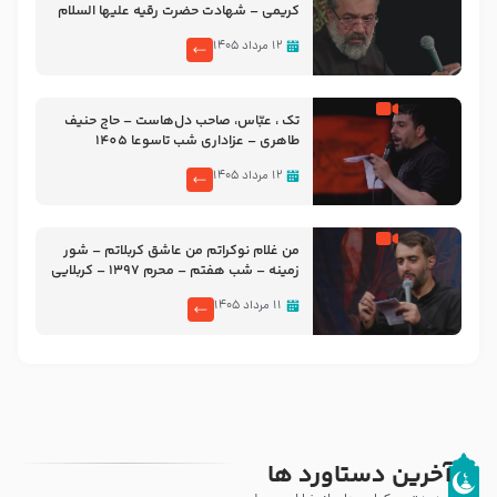
کریمی – شهادت حضرت رقیه علیها السلام
– تیر ۱۴۰۵ هیئت رایة العباس علیه السلام
۱۲ مرداد ۱۴۰۵
تک ، عبّاس، صاحب دل‌هاست – حاج حنیف
طاهری – عزاداری شب تاسوعا 1405
۱۲ مرداد ۱۴۰۵
من غلام نوکراتم من عاشق کربلاتم – شور
زمینه – شب هفتم – محرم 1397 – کربلایی
محمدحسین پویانفر
۱۱ مرداد ۱۴۰۵
آخرین دستاورد ها