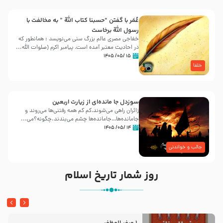
عُمَر با گفتن “حسبنا كتاب اللّه ” به مخالفت با
رسول اللّه برخاست
خفاجی مصری عالم بزرگ سنی می‌نویسد : همانطور که
در احادیث معتبر آمده است، پیامبر اکرم (صلوات اللّه...
۱۵ /۰۵/ ۱۴۰۵
خلفا
سوزدل جا مانده‌ای از زیارت اربعین
زائران راهی می‌شوند،کم‌ کم همه رفتنی‌ها می‌روند و
جامانده‌ها…جامانده‌ها چشم می‌بندند.چگونه؟می‌...
۱۴ /۰۵/ ۱۴۰۵
جالب و خواندنی
روز شمار تاریخ اسلام