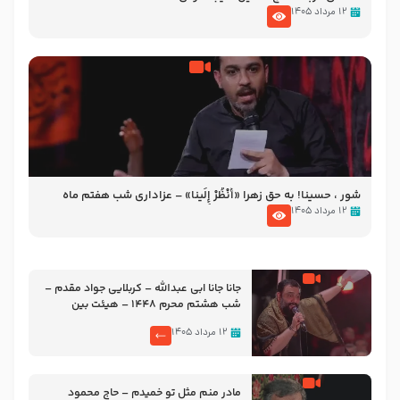
۱۲ مرداد ۱۴۰۵
شور ، حسینا! به‌ حق زهرا «أُنْظُرْ إِلَینا» – عزاداری شب هفتم ماه
محرّم 1405
۱۲ مرداد ۱۴۰۵
جانا جانا ابی عبدالله – کربلایی جواد مقدم –
شب هشتم محرم 1448 – هیئت بین
الحرمین طهران
۱۲ مرداد ۱۴۰۵
مادر منم مثل تو خمیدم – حاج محمود