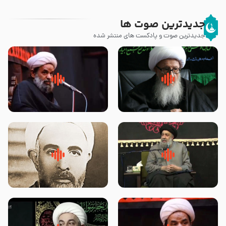
جدیدترین صوت ها
جدیدترین صوت و پادکست های منتشر شده
زوّار اربعین امام حسین (علیه
روضه جانسوز پاره های جگر امام
السلام) با این اشتیاق به زیارت
حسن مجتبی علیه السلام-حجت
بروند – آیت الله وحید خراسانی
الاسلام بندانی
لقب حضرت رقیه سلام الله علیها به
روضه‌ی مجلس یزید ملعون و
چه معناست – حجت الاسلام علوی
اسارت اهل‌بیت علیهم‌السلام –
تهرانی
مرحوم حجت‌الاسلام شیخ علی
محدث زاده