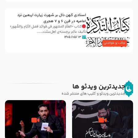
اسنادی کهن دال بر شهرت زیارت اربعین نزد
امامیه در قرن ۶ و ۷ هجری
کتاب «العَلَمُ المَشهور في فَوائِدِ فَضلِ الأيّامِ وَالشُّهورِ»
تألیف عالم برجسته‌ی اهل‌سنّت…...
۱۳ /۰۵/ ۱۴۰۵
جالب و خواندنی
جدیدترین ویدئو ها
جدیدترین ویدئو و کلیپ های منتشر شده
مصداق کربلا – حاج حسین سیب
شور ، حسینا! به‌ حق زهرا «أُنْظُرْ
سرخی
إِلَینا» – عزاداری شب هفتم ماه