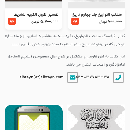
منتخب التواریخ جلد چهارم تاریخ
تفسير القرآن الكريم للشريف
امام زین العابدین و امام محمد
المرتضي قدس سرّه
5.700.000
700.000
تومان
تومان
باقر علیهما السلام
کتاب گرانسنگ منتخب التواريخ، تألیف محمد هاشم خراسانی، از جمله منابع
تاریخی که در بردارنده تاریخ صدر اسلام تا سده چهارم هجری قمری است.
این کتاب به زبان فارسی و مشتمل بر شرح حال معصومین (علیهم السلام)،
امامزادگان و اصحاب ایشان می باشد.
sibtayn[at]sibtayn.com
025-37703330