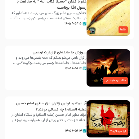
عُمَر با گفتن “حسبنا كتاب اللّه ” به مخالفت با
رسول اللّه برخاست
خفاجی مصری عالم بزرگ سنی می‌نویسد : همانطور که
در احادیث معتبر آمده است، پیامبر اکرم (صلوات اللّه...
۱۵ /۰۵/ ۱۴۰۵
خلفا
سوزدل جا مانده‌ای از زیارت اربعین
زائران راهی می‌شوند،کم‌ کم همه رفتنی‌ها می‌روند و
جامانده‌ها…جامانده‌ها چشم می‌بندند.چگونه؟می‌...
۱۴ /۰۵/ ۱۴۰۵
جالب و خواندنی
آیا میدانید اولین زائران مزار مطهر امام حسین
(علیه السلام) چه کسانی بودند؟
مرقد مطهر امام حسین (علیه السلام) و قتلگاه ایشان از
لحظه شهادت و حتی پیش از آن، همواره مورد توجه و
ز...
۱۴ /۰۵/ ۱۴۰۵
آیا میدانید؟