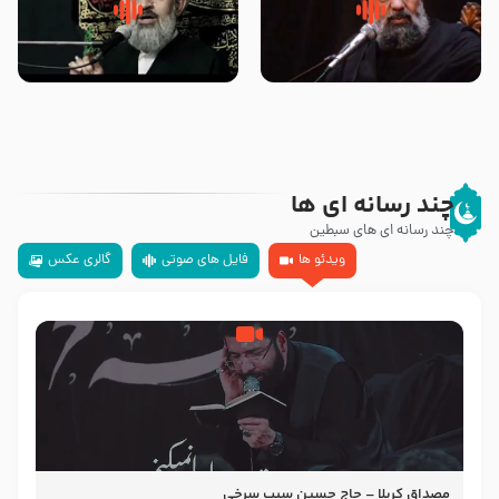
سلام جوانی که امام حسین علیه
زیارتی که اسباب رزق زیاد و عمر
السلام خودش جوابش را دادند
طولانی است حجت السلام حسین
-حجت الاسلام بندانی
یوسفی
چند رسانه ای ها
چند رسانه ای های سبطین
ویدئو ها
فایل های صوتی
گالری عکس
مصداق کربلا – حاج حسین سیب سرخی