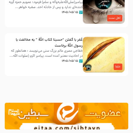
پیامبر(صلی‌الله‌علیه‌وآله و سلم) فرمود: عمویم حمزه گریه
کننده‌ای ندارد و پس از حادثه احد، صفیه خواهر...
۱۵ /۰۵/ ۱۴۰۵
اهل سنت
عُمَر با گفتن “حسبنا كتاب اللّه ” به مخالفت با
رسول اللّه برخاست
خفاجی مصری عالم بزرگ سنی می‌نویسد : همانطور که
در احادیث معتبر آمده است، پیامبر اکرم (صلوات اللّه...
۱۵ /۰۵/ ۱۴۰۵
خلفا