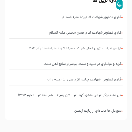
تازه ترین ها
گالری تصاویر شهادت امام رضا علیه السلام
گالری تصاویر شهادت امام حسن مجتبی علیه السلام
آیا میدانید مسبّبین اصلی شهادت سیدالشهدا علیه ‌السلام کیانند؟
گریه و عزاداری در سیره و سنت پیامبر از منابع اهل سنت
گالری تصاویر : شهادت پیامبر اکرم صلی الله علیه و آله
من غلام نوکراتم من عاشق کربلاتم – شور زمینه – شب هفتم – محرم 1397 –
کربلایی محمدحسین پویانفر
سوزدل جا مانده‌ای از زیارت اربعین