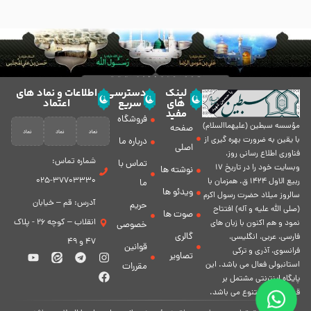
لینک
دسترسی
اطلاعات و نماد های
های
سریع
اعتماد
مفید
فروشگاه
مؤسسه سبطين (عليهماالسلام)
صفحه
با يقين به ضرورت بهره گیرى از
درباره ما
اصلی
فناورى اطلاع رسانى روز،
شماره تماس:
تماس با
وبسایت خود را در تاريخ 17
نوشته ها
37703330-025
ربيع الاول 1424 ق. همزمان با
ما
ویدئو ها
سالروز ميلاد حضرت رسول اكرم
آدرس: قم – خیابان
حریم
(صلی الله علیه و آله) افتتاح
صوت ها
انقلاب – کوچه 26 - پلاک
نمود و هم اكنون با زبان های
خصوصی
گالری
فارسی، عربى، انگلیسی،
47 و 49
قوانین
فرانسوی، آذری و ترکی
تصاویر
استانبولی فعال مى باشد. اين
مقررات
پايگاه اينترنتى مشتمل بر
قسمت هاى متنوع مى باشد.