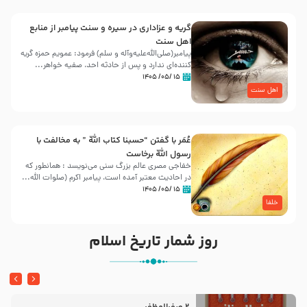
گریه و عزاداری در سیره و سنت پیامبر از منابع
اهل سنت
پیامبر(صلی‌الله‌علیه‌وآله و سلم) فرمود: عمویم حمزه گریه
کننده‌ای ندارد و پس از حادثه احد، صفیه خواهر...
۱۵ /۰۵/ ۱۴۰۵
اهل سنت
عُمَر با گفتن “حسبنا كتاب اللّه ” به مخالفت با
رسول اللّه برخاست
خفاجی مصری عالم بزرگ سنی می‌نویسد : همانطور که
در احادیث معتبر آمده است، پیامبر اکرم (صلوات اللّه...
۱۵ /۰۵/ ۱۴۰۵
خلفا
روز شمار تاریخ اسلام