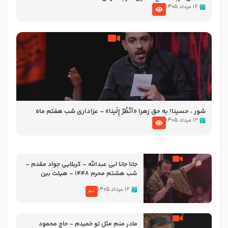
۱۲ مرداد ۱۴۰۵
شور ، حسینا! به‌ حق زهرا «أُنْظُرْ إِلَینا» – عزاداری شب هفتم ماه
محرّم 1405
۱۲ مرداد ۱۴۰۵
جانا جانا ابی عبدالله – کربلایی جواد مقدم –
شب هشتم محرم 1448 – هیئت بین
الحرمین طهران
۱۲ مرداد ۱۴۰۵
مادر منم مثل تو خمیدم – حاج محمود