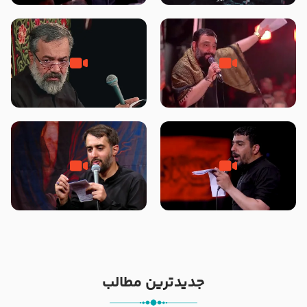
محرّم 1405
جانا جانا ابی عبدالله – کربلایی جواد
مادر منم مثل تو خمیدم – حاج
مقدم – شب هشتم محرم 1448 –
محمود کریمی – شهادت حضرت
هیئت بین الحرمین طهران
رقیه علیها السلام – تیر ۱۴۰۵
هیئت رایة العباس علیه السلام
تک ، عبّاس، صاحب دل‌هاست –
من غلام نوکراتم من عاشق کربلاتم
حاج حنیف طاهری – عزاداری شب
– شور زمینه – شب هفتم – محرم
تاسوعا 1405
1397 – کربلایی محمدحسین
پویانفر
جدیدترین مطالب