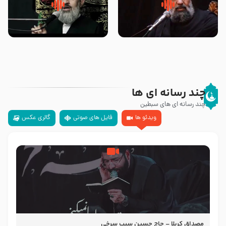
سلام جوانی که امام حسین علیه
زیارتی که اسباب رزق زیاد و عمر
السلام خودش جوابش را دادند
طولانی است حجت السلام حسین
-حجت الاسلام بندانی
یوسفی
چند رسانه ای ها
چند رسانه ای های سبطین
ویدئو ها
فایل های صوتی
گالری عکس
مصداق کربلا – حاج حسین سیب سرخی