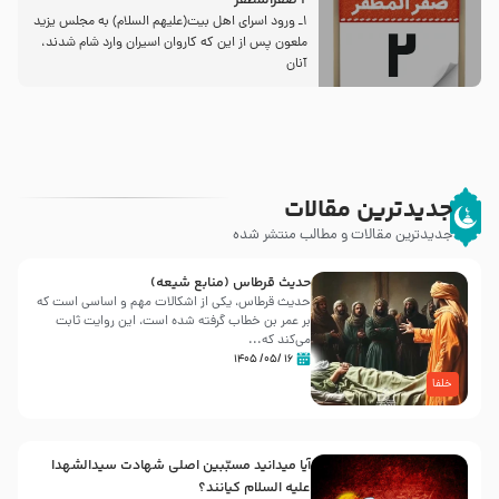
2 صفرالمظفر
1ـ ورود اسراى اهل بیت‌(علیهم السلام) به مجلس یزید
ملعون پس از این كه كاروان اسیران وارد شام شدند،
آنان
جدیدترین مقالات
جدیدترین مقالات و مطالب منتشر شده
حدیث قرطاس (منابع شیعه)
حدیث قرطاس، یکی از اشکالات مهم و اساسی است که
بر عمر بن خطاب گرفته شده است، این روایت ثابت
می‌کند که...
۱۶ /۰۵/ ۱۴۰۵
خلفا
آیا میدانید مسبّبین اصلی شهادت سیدالشهدا
علیه ‌السلام کیانند؟