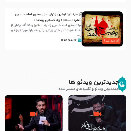
آیا میدانید اولین زائران مزار مطهر امام حسین
(علیه السلام) چه کسانی بودند؟
مرقد مطهر امام حسین (علیه السلام) و قتلگاه ایشان از
لحظه شهادت و حتی پیش از آن، همواره مورد توجه و
ز...
۱۴ /۰۵/ ۱۴۰۵
آیا میدانید؟
جدیدترین ویدئو ها
جدیدترین ویدئو و کلیپ های منتشر شده
مصداق کربلا – حاج حسین سیب
شور ، حسینا! به‌ حق زهرا «أُنْظُرْ
سرخی
إِلَینا» – عزاداری شب هفتم ماه