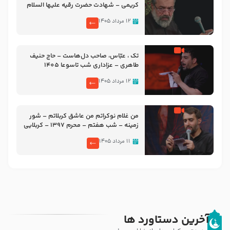
کریمی – شهادت حضرت رقیه علیها السلام
– تیر ۱۴۰۵ هیئت رایة العباس علیه السلام
۱۲ مرداد ۱۴۰۵
تک ، عبّاس، صاحب دل‌هاست – حاج حنیف
طاهری – عزاداری شب تاسوعا 1405
۱۲ مرداد ۱۴۰۵
من غلام نوکراتم من عاشق کربلاتم – شور
زمینه – شب هفتم – محرم 1397 – کربلایی
محمدحسین پویانفر
۱۱ مرداد ۱۴۰۵
آخرین دستاورد ها