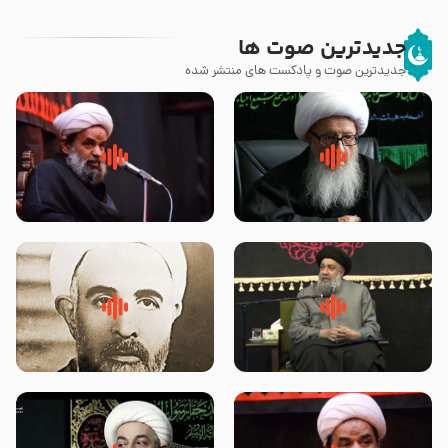
جدیدترین صوت ها
جدیدترین صوت و پادکست های منتشر شده
زوّار اربعین امام حسین (علیه
روضه جانسوز پاره های جگر امام
السلام) با این اشتیاق به زیارت
حسن مجتبی علیه السلام-حجت
بروند – آیت الله وحید خراسانی
الاسلام بندانی
لقب حضرت رقیه سلام الله علیها به
روضه‌ی مجلس یزید ملعون و
چه معناست – حجت الاسلام علوی
اسارت اهل‌بیت علیهم‌السلام –
تهرانی
مرحوم حجت‌الاسلام شیخ علی
محدث زاده