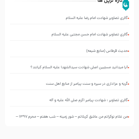
تازه ترین ها
گالری تصاویر شهادت امام رضا علیه السلام
گالری تصاویر شهادت امام حسن مجتبی علیه السلام
حدیث قرطاس (منابع شیعه)
آیا میدانید مسبّبین اصلی شهادت سیدالشهدا علیه ‌السلام کیانند؟
گریه و عزاداری در سیره و سنت پیامبر از منابع اهل سنت
گالری تصاویر : شهادت پیامبر اکرم صلی الله علیه و آله
من غلام نوکراتم من عاشق کربلاتم – شور زمینه – شب هفتم – محرم 1397 –
کربلایی محمدحسین پویانفر