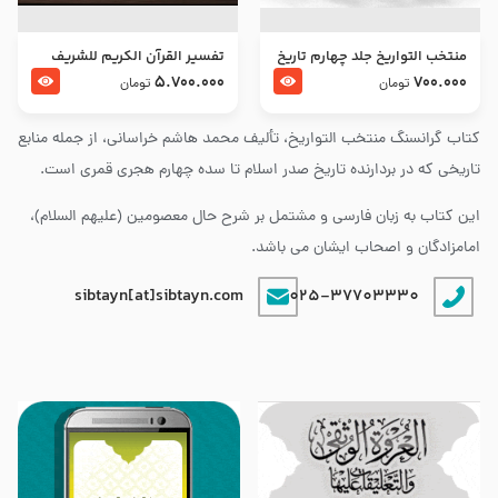
منتخب التواریخ جلد چهارم تاریخ
تفسير القرآن الكريم للشريف
امام زین العابدین و امام محمد
المرتضي قدس سرّه
5.700.000
700.000
تومان
تومان
باقر علیهما السلام
کتاب گرانسنگ منتخب التواريخ، تألیف محمد هاشم خراسانی، از جمله منابع
تاریخی که در بردارنده تاریخ صدر اسلام تا سده چهارم هجری قمری است.
این کتاب به زبان فارسی و مشتمل بر شرح حال معصومین (علیهم السلام)،
امامزادگان و اصحاب ایشان می باشد.
sibtayn[at]sibtayn.com
025-37703330