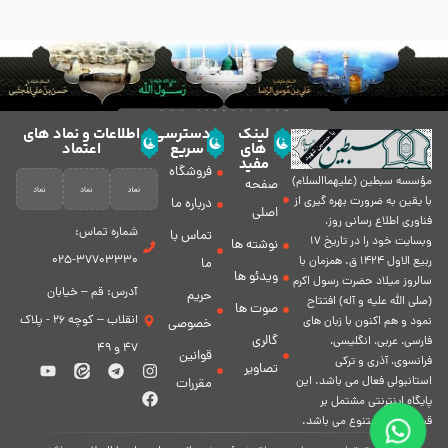
لینک
دسترسی
اطلاعات و نماد های
های
سریع
اعتماد
مفید
فروشگاه
مؤسسه سبطين (عليهماالسلام)
صفحه
با يقين به ضرورت بهره گیرى از
درباره ما
اصلی
فناورى اطلاع رسانى روز،
شماره تماس:
تماس با
وبسایت خود را در تاريخ 17
نوشته ها
37703330-025
ربيع الاول 1424 ق. همزمان با
ما
ویدئو ها
سالروز ميلاد حضرت رسول اكرم
آدرس: قم – خیابان
حریم
(صلی الله علیه و آله) افتتاح
صوت ها
انقلاب – کوچه 26 - پلاک
نمود و هم اكنون با زبان های
خصوصی
گالری
فارسی، عربى، انگلیسی،
47 و 49
قوانین
فرانسوی، آذری و ترکی
تصاویر
استانبولی فعال مى باشد. اين
مقررات
پايگاه اينترنتى مشتمل بر
قسمت هاى متنوع مى باشد.