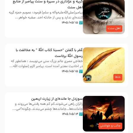
گریه و عزاداری در سیره و سنت پیامبر از منابع
اهل سنت
پیامبر(صلی‌الله‌علیه‌وآله و سلم) فرمود: عمویم حمزه گریه
کننده‌ای ندارد و پس از حادثه احد، صفیه خواهر...
۱۵ /۰۵/ ۱۴۰۵
اهل سنت
عُمَر با گفتن “حسبنا كتاب اللّه ” به مخالفت با
رسول اللّه برخاست
خفاجی مصری عالم بزرگ سنی می‌نویسد : همانطور که
در احادیث معتبر آمده است، پیامبر اکرم (صلوات اللّه...
۱۵ /۰۵/ ۱۴۰۵
خلفا
سوزدل جا مانده‌ای از زیارت اربعین
زائران راهی می‌شوند،کم‌ کم همه رفتنی‌ها می‌روند و
جامانده‌ها…جامانده‌ها چشم می‌بندند.چگونه؟می‌...
۱۴ /۰۵/ ۱۴۰۵
جالب و خواندنی