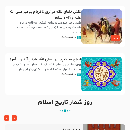
نقش خلفای ثلاثه در ترور نافرجام پیامبر صلی الله
علیه و آله و سلم
طبق برخی شواهد و قرائن خلفای سه‌گانه در ترور
نافرجام رسول خدا (صلی‌الله‌علیه‌و‌آله‌وسلّم) دست
داشته‌...
۱۷ /۰۵/ ۱۴۰۵
خلفا
احیای سنت پیامبر (صلی الله علیه و آله و سلّم )
روزی مامون از امام تقاضا کرد که: نماز عید را با مردم
بخواند، تا برای مردم اطمینان بیشتری در این کار ...
۱۷ /۰۵/ ۱۴۰۵
روز شمار تاریخ اسلام