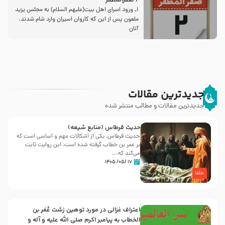
2 صفرالمظفر
1ـ ورود اسراى اهل بیت‌(علیهم السلام) به مجلس یزید
ملعون پس از این كه كاروان اسیران وارد شام شدند،
آنان
جدیدترین مقالات
جدیدترین مقالات و مطالب منتشر شده
حدیث قرطاس (منابع شیعه)
حدیث قرطاس، یکی از اشکالات مهم و اساسی است که
بر عمر بن خطاب گرفته شده است، این روایت ثابت
می‌کند که...
۱۷ /۰۵/ ۱۴۰۵
خلفا
اعتراف غزالی در مورد توهین زشت عُمَر بن
الخطاب به پیامبر اکرم صلی الله علیه و آله و