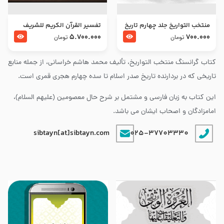
منتخب التواریخ جلد چهارم تاریخ
تفسير القرآن الكريم للشريف
امام زین العابدین و امام محمد
المرتضي قدس سرّه
5.700.000
700.000
تومان
تومان
باقر علیهما السلام
کتاب گرانسنگ منتخب التواريخ، تألیف محمد هاشم خراسانی، از جمله منابع
تاریخی که در بردارنده تاریخ صدر اسلام تا سده چهارم هجری قمری است.
این کتاب به زبان فارسی و مشتمل بر شرح حال معصومین (علیهم السلام)،
امامزادگان و اصحاب ایشان می باشد.
sibtayn[at]sibtayn.com
025-37703330