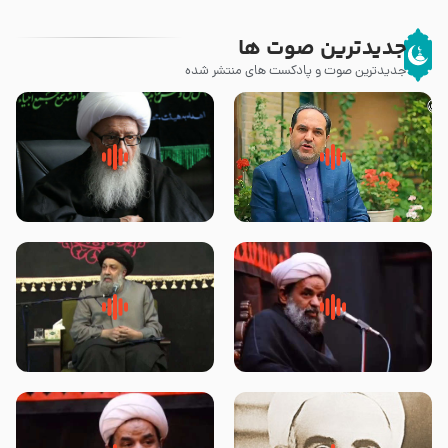
جدیدترین صوت ها
جدیدترین صوت و پادکست های منتشر شده
پیامبر صلی الله علیه وآله و سلم
زوّار اربعین امام حسین (علیه
فرمودند وای بر بچه های آخر
السلام) با این اشتیاق به زیارت
الزمان- دکتر هزار
بروند – آیت الله وحید خراسانی
روضه جانسوز پاره های جگر امام
لقب حضرت رقیه سلام الله علیها به
حسن مجتبی علیه السلام-حجت
چه معناست – حجت الاسلام علوی
الاسلام بندانی
تهرانی