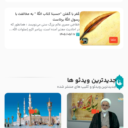
عُمَر با گفتن “حسبنا كتاب اللّه ” به مخالفت با
رسول اللّه برخاست
خفاجی مصری عالم بزرگ سنی می‌نویسد : همانطور که
در احادیث معتبر آمده است، پیامبر اکرم (صلوات اللّه...
۱۷ /۰۵/ ۱۴۰۵
خلفا
جدیدترین ویدئو ها
جدیدترین ویدئو و کلیپ های منتشر شده
کیفیت سلام و صلوات بر پیامبر
مادر داعش – حجت الاسلام جباری
اکرم صلی الله علیه و آله بعد از