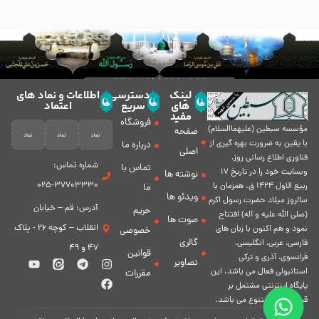
لینک
دسترسی
اطلاعات و نماد های
های
سریع
اعتماد
مفید
فروشگاه
مؤسسه سبطين (عليهماالسلام)
صفحه
با يقين به ضرورت بهره گیرى از
درباره ما
اصلی
فناورى اطلاع رسانى روز،
شماره تماس:
تماس با
وبسایت خود را در تاريخ 17
نوشته ها
37703330-025
ربيع الاول 1424 ق. همزمان با
ما
ویدئو ها
سالروز ميلاد حضرت رسول اكرم
آدرس: قم – خیابان
حریم
(صلی الله علیه و آله) افتتاح
صوت ها
انقلاب – کوچه 26 - پلاک
نمود و هم اكنون با زبان های
خصوصی
گالری
فارسی، عربى، انگلیسی،
47 و 49
قوانین
فرانسوی، آذری و ترکی
تصاویر
استانبولی فعال مى باشد. اين
مقررات
پايگاه اينترنتى مشتمل بر
قسمت هاى متنوع مى باشد.