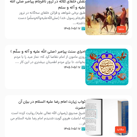
نقش خلفای ثلاثه در ترور نافرجام پیامبر صلی الله
علیه و آله و سلم
طبق برخی شواهد و قرائن خلفای سه‌گانه در ترور
نافرجام رسول خدا (صلی‌الله‌علیه‌و‌آله‌وسلّم) دست
داشته‌...
۱۷ /۰۵/ ۱۴۰۵
خلفا
احیای سنت پیامبر (صلی الله علیه و آله و سلّم )
روزی مامون از امام تقاضا کرد که: نماز عید را با مردم
بخواند، تا برای مردم اطمینان بیشتری در این کار ...
۱۷ /۰۵/ ۱۴۰۵
ثواب زیارت امام رضا علیه السلام در بیان آن
حضرت
شیخ صدوق (رضوان الله تعالی علیه) روایت کرده است
که اباصلت هروی گوید:شنیدم امام رضا علیه السلام می
فر...
۱۷ /۰۵/ ۱۴۰۵
عقاید