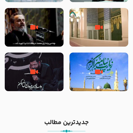
نمازهای واجب – مهدی نجفی
زیارت پیامبر اکرم صلی الله علیه و
اله و سلم در مدینه به همراه
مرگ یا قتل – ملا باسم کربلایی
تصاویری از مسجد النبی
زیارت پیامبر اکرم صلی الله علیه و
مصداق کربلا – حاج حسین سیب
آله در روز شنبه با نوای علی فانی
سرخی
جدیدترین مطالب