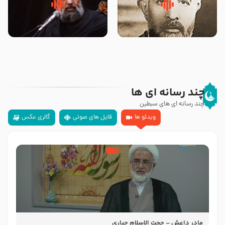
روضه‌ی مجلس یزید ملعون و
سلام جوانی که امام حسین علیه
اسارت اهل‌بیت علیهم‌السلام –
السلام خودش جوابش را دادند
مرحوم حجت‌الاسلام شیخ علی
-حجت الاسلام بندانی
محدث زاده
چند رسانه ای ها
چند رسانه ای های سبطین
ویدئو ها
فایل های صوتی
گالری عکس
مادر داعش – حجت الاسلام جباری