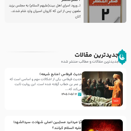
2 صفرالمظفر
1ـ ورود اسراى اهل بیت‌(علیهم السلام) به مجلس یزید
ملعون پس از این كه كاروان اسیران وارد شام شدند،
آنان
جدیدترین مقالات
جدیدترین مقالات و مطالب منتشر شده
حدیث قرطاس (منابع شیعه)
حدیث قرطاس، یکی از اشکالات مهم و اساسی است که
بر عمر بن خطاب گرفته شده است، این روایت ثابت
می‌کند که...
۱۶ /۰۵/ ۱۴۰۵
خلفا
آیا میدانید مسبّبین اصلی شهادت سیدالشهدا
علیه ‌السلام کیانند؟