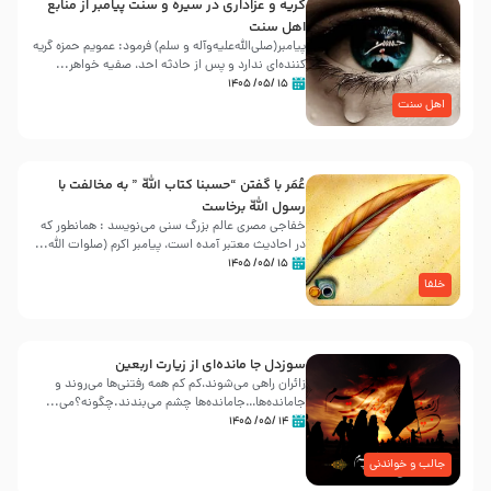
گریه و عزاداری در سیره و سنت پیامبر از منابع
اهل سنت
پیامبر(صلی‌الله‌علیه‌وآله و سلم) فرمود: عمویم حمزه گریه
کننده‌ای ندارد و پس از حادثه احد، صفیه خواهر...
۱۵ /۰۵/ ۱۴۰۵
اهل سنت
عُمَر با گفتن “حسبنا كتاب اللّه ” به مخالفت با
رسول اللّه برخاست
خفاجی مصری عالم بزرگ سنی می‌نویسد : همانطور که
در احادیث معتبر آمده است، پیامبر اکرم (صلوات اللّه...
۱۵ /۰۵/ ۱۴۰۵
خلفا
سوزدل جا مانده‌ای از زیارت اربعین
زائران راهی می‌شوند،کم‌ کم همه رفتنی‌ها می‌روند و
جامانده‌ها…جامانده‌ها چشم می‌بندند.چگونه؟می‌...
۱۴ /۰۵/ ۱۴۰۵
جالب و خواندنی