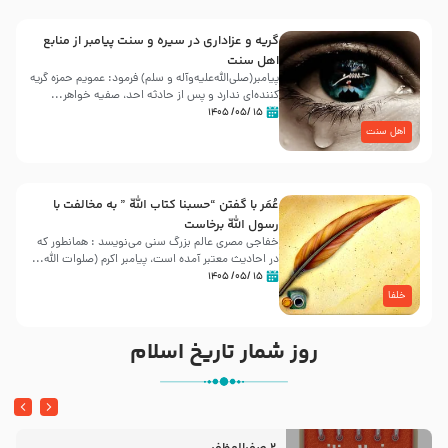
گریه و عزاداری در سیره و سنت پیامبر از منابع
اهل سنت
پیامبر(صلی‌الله‌علیه‌وآله و سلم) فرمود: عمویم حمزه گریه
کننده‌ای ندارد و پس از حادثه احد، صفیه خواهر...
۱۵ /۰۵/ ۱۴۰۵
اهل سنت
عُمَر با گفتن “حسبنا كتاب اللّه ” به مخالفت با
رسول اللّه برخاست
خفاجی مصری عالم بزرگ سنی می‌نویسد : همانطور که
در احادیث معتبر آمده است، پیامبر اکرم (صلوات اللّه...
۱۵ /۰۵/ ۱۴۰۵
خلفا
روز شمار تاریخ اسلام