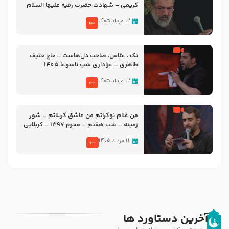
کریمی – شهادت حضرت رقیه علیها السلام
– تیر ۱۴۰۵ هیئت رایة العباس علیه السلام
۱۲ مرداد ۱۴۰۵
تک ، عبّاس، صاحب دل‌هاست – حاج حنیف
طاهری – عزاداری شب تاسوعا 1405
۱۲ مرداد ۱۴۰۵
من غلام نوکراتم من عاشق کربلاتم – شور
زمینه – شب هفتم – محرم 1397 – کربلایی
محمدحسین پویانفر
۱۱ مرداد ۱۴۰۵
آخرین دستاورد ها