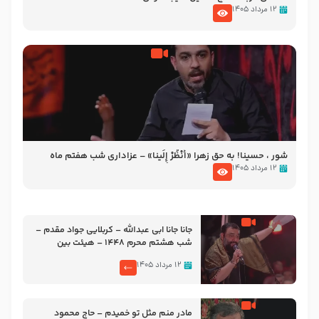
۱۲ مرداد ۱۴۰۵
شور ، حسینا! به‌ حق زهرا «أُنْظُرْ إِلَینا» – عزاداری شب هفتم ماه
محرّم 1405
۱۲ مرداد ۱۴۰۵
جانا جانا ابی عبدالله – کربلایی جواد مقدم –
شب هشتم محرم 1448 – هیئت بین
الحرمین طهران
۱۲ مرداد ۱۴۰۵
مادر منم مثل تو خمیدم – حاج محمود