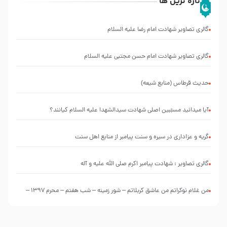
تازه ترین ها
گالری تصاویر شهادت امام رضا علیه السلام
گالری تصاویر شهادت امام حسن مجتبی علیه السلام
حدیث قرطاس (منابع شیعه)
آیا میدانید مسبّبین اصلی شهادت سیدالشهدا علیه ‌السلام کیانند؟
گریه و عزاداری در سیره و سنت پیامبر از منابع اهل سنت
گالری تصاویر : شهادت پیامبر اکرم صلی الله علیه و آله
من غلام نوکراتم من عاشق کربلاتم – شور زمینه – شب هفتم – محرم 1397 –
کربلایی محمدحسین پویانفر