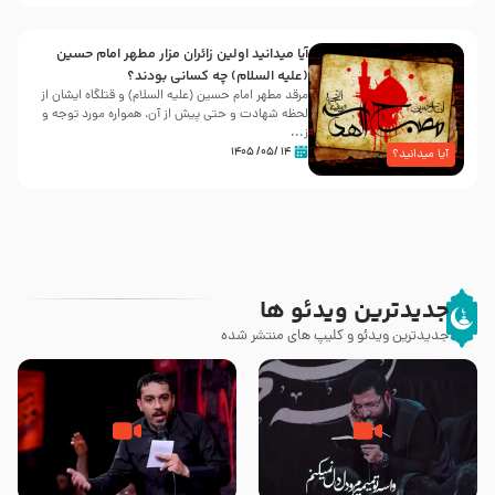
آیا میدانید اولین زائران مزار مطهر امام حسین
(علیه السلام) چه کسانی بودند؟
مرقد مطهر امام حسین (علیه السلام) و قتلگاه ایشان از
لحظه شهادت و حتی پیش از آن، همواره مورد توجه و
ز...
۱۴ /۰۵/ ۱۴۰۵
آیا میدانید؟
جدیدترین ویدئو ها
جدیدترین ویدئو و کلیپ های منتشر شده
مصداق کربلا – حاج حسین سیب
شور ، حسینا! به‌ حق زهرا «أُنْظُرْ
سرخی
إِلَینا» – عزاداری شب هفتم ماه