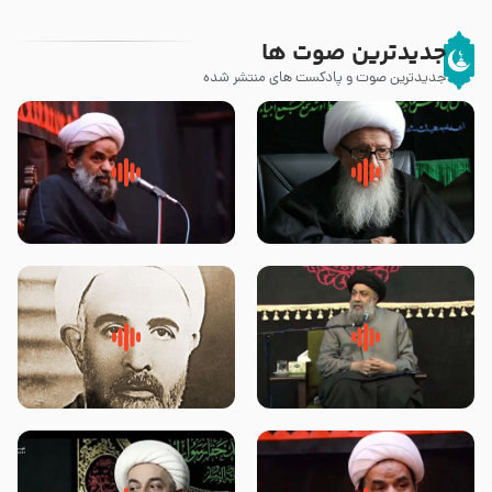
جدیدترین صوت ها
جدیدترین صوت و پادکست های منتشر شده
زوّار اربعین امام حسین (علیه
روضه جانسوز پاره های جگر امام
السلام) با این اشتیاق به زیارت
حسن مجتبی علیه السلام-حجت
بروند – آیت الله وحید خراسانی
الاسلام بندانی
لقب حضرت رقیه سلام الله علیها به
روضه‌ی مجلس یزید ملعون و
چه معناست – حجت الاسلام علوی
اسارت اهل‌بیت علیهم‌السلام –
تهرانی
مرحوم حجت‌الاسلام شیخ علی
محدث زاده