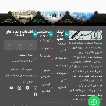
لینک
دسترسی
اطلاعات و نماد های
های
سریع
اعتماد
مفید
فروشگاه
مؤسسه سبطين (عليهماالسلام)
صفحه
با يقين به ضرورت بهره گیرى از
درباره ما
اصلی
فناورى اطلاع رسانى روز،
شماره تماس:
تماس با
وبسایت خود را در تاريخ 17
نوشته ها
37703330-025
ربيع الاول 1424 ق. همزمان با
ما
ویدئو ها
سالروز ميلاد حضرت رسول اكرم
آدرس: قم – خیابان
حریم
(صلی الله علیه و آله) افتتاح
صوت ها
انقلاب – کوچه 26 - پلاک
نمود و هم اكنون با زبان های
خصوصی
گالری
فارسی، عربى، انگلیسی،
47 و 49
قوانین
فرانسوی، آذری و ترکی
تصاویر
استانبولی فعال مى باشد. اين
مقررات
پايگاه اينترنتى مشتمل بر
قسمت هاى متنوع مى باشد.