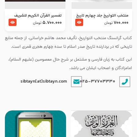
منتخب التواریخ جلد چهارم تاریخ
تفسير القرآن الكريم للشريف
امام زین العابدین و امام محمد
المرتضي قدس سرّه
5.700.000
700.000
تومان
تومان
باقر علیهما السلام
کتاب گرانسنگ منتخب التواريخ، تألیف محمد هاشم خراسانی، از جمله منابع
تاریخی که در بردارنده تاریخ صدر اسلام تا سده چهارم هجری قمری است.
این کتاب به زبان فارسی و مشتمل بر شرح حال معصومین (علیهم السلام)،
امامزادگان و اصحاب ایشان می باشد.
sibtayn[at]sibtayn.com
025-37703330