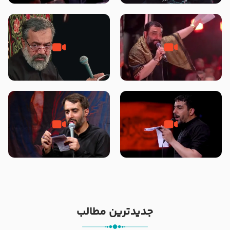
محرّم 1405
جانا جانا ابی عبدالله – کربلایی جواد
مادر منم مثل تو خمیدم – حاج
مقدم – شب هشتم محرم 1448 –
محمود کریمی – شهادت حضرت
هیئت بین الحرمین طهران
رقیه علیها السلام – تیر ۱۴۰۵
هیئت رایة العباس علیه السلام
تک ، عبّاس، صاحب دل‌هاست –
من غلام نوکراتم من عاشق کربلاتم
حاج حنیف طاهری – عزاداری شب
– شور زمینه – شب هفتم – محرم
تاسوعا 1405
1397 – کربلایی محمدحسین
پویانفر
جدیدترین مطالب