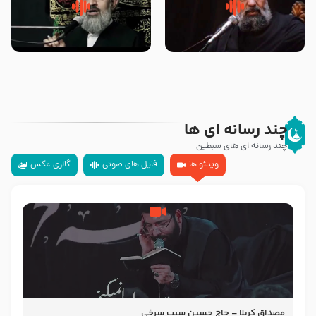
سلام جوانی که امام حسین علیه
زیارتی که اسباب رزق زیاد و عمر
السلام خودش جوابش را دادند
طولانی است حجت السلام حسین
-حجت الاسلام بندانی
یوسفی
چند رسانه ای ها
چند رسانه ای های سبطین
ویدئو ها
فایل های صوتی
گالری عکس
مصداق کربلا – حاج حسین سیب سرخی