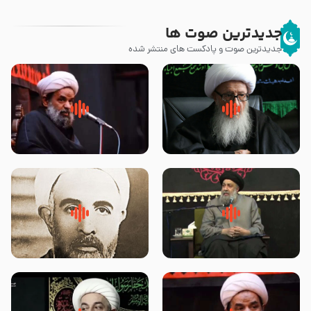
جدیدترین صوت ها
جدیدترین صوت و پادکست های منتشر شده
زوّار اربعین امام حسین (علیه
روضه جانسوز پاره های جگر امام
السلام) با این اشتیاق به زیارت
حسن مجتبی علیه السلام-حجت
بروند – آیت الله وحید خراسانی
الاسلام بندانی
لقب حضرت رقیه سلام الله علیها به
روضه‌ی مجلس یزید ملعون و
چه معناست – حجت الاسلام علوی
اسارت اهل‌بیت علیهم‌السلام –
تهرانی
مرحوم حجت‌الاسلام شیخ علی
محدث زاده