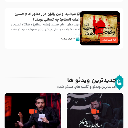
آیا میدانید اولین زائران مزار مطهر امام حسین
(علیه السلام) چه کسانی بودند؟
مرقد مطهر امام حسین (علیه السلام) و قتلگاه ایشان از
لحظه شهادت و حتی پیش از آن، همواره مورد توجه و
ز...
۱۴ /۰۵/ ۱۴۰۵
آیا میدانید؟
جدیدترین ویدئو ها
جدیدترین ویدئو و کلیپ های منتشر شده
مصداق کربلا – حاج حسین سیب
شور ، حسینا! به‌ حق زهرا «أُنْظُرْ
سرخی
إِلَینا» – عزاداری شب هفتم ماه