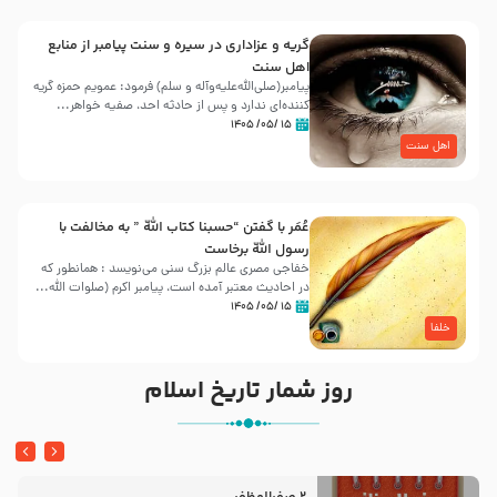
گریه و عزاداری در سیره و سنت پیامبر از منابع
اهل سنت
پیامبر(صلی‌الله‌علیه‌وآله و سلم) فرمود: عمویم حمزه گریه
کننده‌ای ندارد و پس از حادثه احد، صفیه خواهر...
۱۵ /۰۵/ ۱۴۰۵
اهل سنت
عُمَر با گفتن “حسبنا كتاب اللّه ” به مخالفت با
رسول اللّه برخاست
خفاجی مصری عالم بزرگ سنی می‌نویسد : همانطور که
در احادیث معتبر آمده است، پیامبر اکرم (صلوات اللّه...
۱۵ /۰۵/ ۱۴۰۵
خلفا
روز شمار تاریخ اسلام