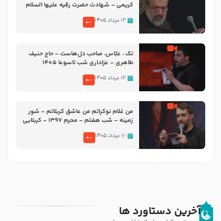
کریمی – شهادت حضرت رقیه علیها السلام
– تیر ۱۴۰۵ هیئت رایة العباس علیه السلام
۱۲ مرداد ۱۴۰۵
تک ، عبّاس، صاحب دل‌هاست – حاج حنیف
طاهری – عزاداری شب تاسوعا 1405
۱۲ مرداد ۱۴۰۵
من غلام نوکراتم من عاشق کربلاتم – شور
زمینه – شب هفتم – محرم 1397 – کربلایی
محمدحسین پویانفر
۱۱ مرداد ۱۴۰۵
آخرین دستاورد ها