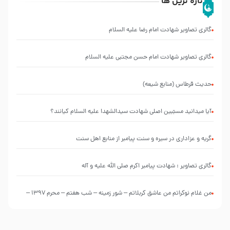
تازه ترین ها
گالری تصاویر شهادت امام رضا علیه السلام
گالری تصاویر شهادت امام حسن مجتبی علیه السلام
حدیث قرطاس (منابع شیعه)
آیا میدانید مسبّبین اصلی شهادت سیدالشهدا علیه ‌السلام کیانند؟
گریه و عزاداری در سیره و سنت پیامبر از منابع اهل سنت
گالری تصاویر : شهادت پیامبر اکرم صلی الله علیه و آله
من غلام نوکراتم من عاشق کربلاتم – شور زمینه – شب هفتم – محرم 1397 –
کربلایی محمدحسین پویانفر