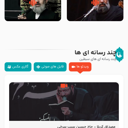
سلام جوانی که امام حسین علیه
زیارتی که اسباب رزق زیاد و عمر
السلام خودش جوابش را دادند
طولانی است حجت السلام حسین
-حجت الاسلام بندانی
یوسفی
چند رسانه ای ها
چند رسانه ای های سبطین
ویدئو ها
فایل های صوتی
گالری عکس
مصداق کربلا – حاج حسین سیب سرخی