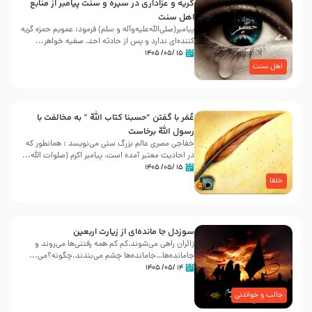
گریه و عزاداری در سیره و سنت پیامبر از منابع
اهل سنت
پیامبر(صلی‌الله‌علیه‌وآله و سلم) فرمود: عمویم حمزه گریه
کننده‌ای ندارد و پس از حادثه احد، صفیه خواهر...
۱۵ /۰۵/ ۱۴۰۵
اهل سنت
عُمَر با گفتن “حسبنا كتاب اللّه ” به مخالفت با
رسول اللّه برخاست
خفاجی مصری عالم بزرگ سنی می‌نویسد : همانطور که
در احادیث معتبر آمده است، پیامبر اکرم (صلوات اللّه...
۱۵ /۰۵/ ۱۴۰۵
خلفا
سوزدل جا مانده‌ای از زیارت اربعین
زائران راهی می‌شوند،کم‌ کم همه رفتنی‌ها می‌روند و
جامانده‌ها…جامانده‌ها چشم می‌بندند.چگونه؟می‌...
۱۴ /۰۵/ ۱۴۰۵
جالب و خواندنی