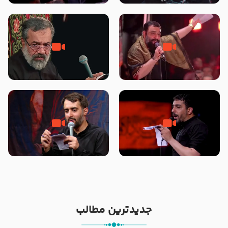
محرّم 1405
جانا جانا ابی عبدالله – کربلایی جواد
مادر منم مثل تو خمیدم – حاج
مقدم – شب هشتم محرم 1448 –
محمود کریمی – شهادت حضرت
هیئت بین الحرمین طهران
رقیه علیها السلام – تیر ۱۴۰۵
هیئت رایة العباس علیه السلام
تک ، عبّاس، صاحب دل‌هاست –
من غلام نوکراتم من عاشق کربلاتم
حاج حنیف طاهری – عزاداری شب
– شور زمینه – شب هفتم – محرم
تاسوعا 1405
1397 – کربلایی محمدحسین
پویانفر
جدیدترین مطالب