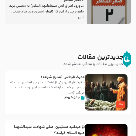
2 صفرالمظفر
1ـ ورود اسراى اهل بیت‌(علیهم السلام) به مجلس یزید
ملعون پس از این كه كاروان اسیران وارد شام شدند،
آنان
جدیدترین مقالات
جدیدترین مقالات و مطالب منتشر شده
حدیث قرطاس (منابع شیعه)
حدیث قرطاس، یکی از اشکالات مهم و اساسی است که
بر عمر بن خطاب گرفته شده است، این روایت ثابت
می‌کند که...
۱۶ /۰۵/ ۱۴۰۵
خلفا
آیا میدانید مسبّبین اصلی شهادت سیدالشهدا
علیه ‌السلام کیانند؟