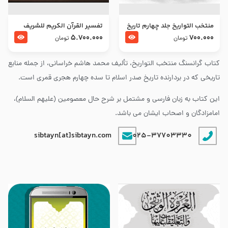
منتخب التواریخ جلد چهارم تاریخ
تفسير القرآن الكريم للشريف
امام زین العابدین و امام محمد
المرتضي قدس سرّه
5.700.000
700.000
تومان
تومان
باقر علیهما السلام
کتاب گرانسنگ منتخب التواريخ، تألیف محمد هاشم خراسانی، از جمله منابع
تاریخی که در بردارنده تاریخ صدر اسلام تا سده چهارم هجری قمری است.
این کتاب به زبان فارسی و مشتمل بر شرح حال معصومین (علیهم السلام)،
امامزادگان و اصحاب ایشان می باشد.
sibtayn[at]sibtayn.com
025-37703330