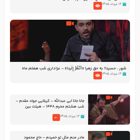
۱۲ مرداد ۱۴۰۵
شور ، حسینا! به‌ حق زهرا «أُنْظُرْ إِلَینا» – عزاداری شب هفتم ماه
محرّم 1405
۱۲ مرداد ۱۴۰۵
جانا جانا ابی عبدالله – کربلایی جواد مقدم –
شب هشتم محرم 1448 – هیئت بین
الحرمین طهران
۱۲ مرداد ۱۴۰۵
مادر منم مثل تو خمیدم – حاج محمود