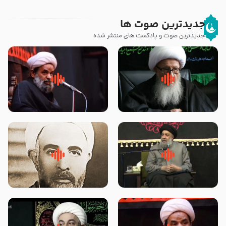
جدیدترین صوت ها
جدیدترین صوت و پادکست های منتشر شده
زوّار اربعین امام حسین (علیه
روضه جانسوز پاره های جگر امام
السلام) با این اشتیاق به زیارت
حسن مجتبی علیه السلام-حجت
بروند – آیت الله وحید خراسانی
الاسلام بندانی
لقب حضرت رقیه سلام الله علیها به
روضه‌ی مجلس یزید ملعون و
چه معناست – حجت الاسلام علوی
اسارت اهل‌بیت علیهم‌السلام –
تهرانی
مرحوم حجت‌الاسلام شیخ علی
محدث زاده