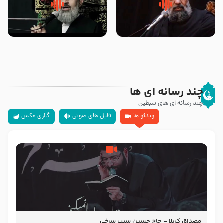
سلام جوانی که امام حسین علیه
زیارتی که اسباب رزق زیاد و عمر
السلام خودش جوابش را دادند
طولانی است حجت السلام حسین
-حجت الاسلام بندانی
یوسفی
چند رسانه ای ها
چند رسانه ای های سبطین
ویدئو ها
فایل های صوتی
گالری عکس
مصداق کربلا – حاج حسین سیب سرخی