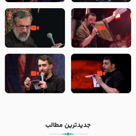
محرّم 1405
جانا جانا ابی عبدالله – کربلایی جواد
مادر منم مثل تو خمیدم – حاج
مقدم – شب هشتم محرم 1448 –
محمود کریمی – شهادت حضرت
هیئت بین الحرمین طهران
رقیه علیها السلام – تیر ۱۴۰۵
هیئت رایة العباس علیه السلام
تک ، عبّاس، صاحب دل‌هاست –
من غلام نوکراتم من عاشق کربلاتم
حاج حنیف طاهری – عزاداری شب
– شور زمینه – شب هفتم – محرم
تاسوعا 1405
1397 – کربلایی محمدحسین
پویانفر
جدیدترین مطالب