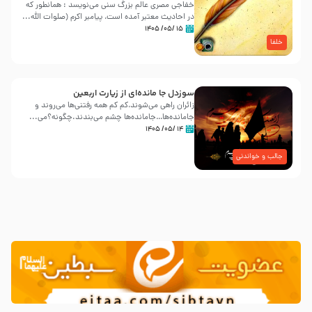
خفاجی مصری عالم بزرگ سنی می‌نویسد : همانطور که
در احادیث معتبر آمده است، پیامبر اکرم (صلوات اللّه...
۱۵ /۰۵/ ۱۴۰۵
خلفا
سوزدل جا مانده‌ای از زیارت اربعین
زائران راهی می‌شوند،کم‌ کم همه رفتنی‌ها می‌روند و
جامانده‌ها…جامانده‌ها چشم می‌بندند.چگونه؟می‌...
۱۴ /۰۵/ ۱۴۰۵
جالب و خواندنی