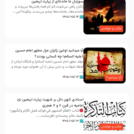
سوزدل جا مانده‌ای از زیارت اربعین
زائران راهی می‌شوند،کم‌ کم همه رفتنی‌ها می‌روند و
جامانده‌ها…جامانده‌ها چشم می‌بندند.چگونه؟می‌...
۱۴ /۰۵/ ۱۴۰۵
جالب و خواندنی
آیا میدانید اولین زائران مزار مطهر امام حسین
(علیه السلام) چه کسانی بودند؟
مرقد مطهر امام حسین (علیه السلام) و قتلگاه ایشان از
لحظه شهادت و حتی پیش از آن، همواره مورد توجه و
ز...
۱۴ /۰۵/ ۱۴۰۵
آیا میدانید؟
اسنادی کهن دال بر شهرت زیارت اربعین نزد
امامیه در قرن ۶ و ۷ هجری
کتاب «العَلَمُ المَشهور في فَوائِدِ فَضلِ الأيّامِ وَالشُّهورِ»
تألیف عالم برجسته‌ی اهل‌سنّت…...
۱۳ /۰۵/ ۱۴۰۵
جالب و خواندنی