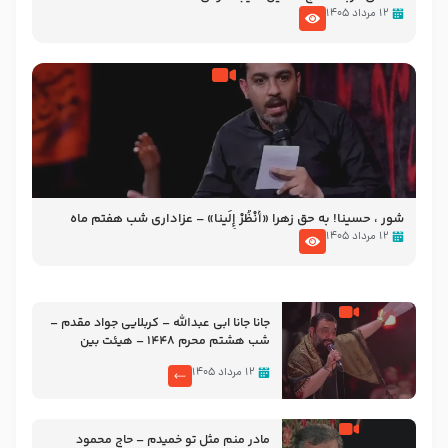
۱۲ مرداد ۱۴۰۵
شور ، حسینا! به‌ حق زهرا «أُنْظُرْ إِلَینا» – عزاداری شب هفتم ماه
محرّم 1405
۱۲ مرداد ۱۴۰۵
جانا جانا ابی عبدالله – کربلایی جواد مقدم –
شب هشتم محرم 1448 – هیئت بین
الحرمین طهران
۱۲ مرداد ۱۴۰۵
مادر منم مثل تو خمیدم – حاج محمود