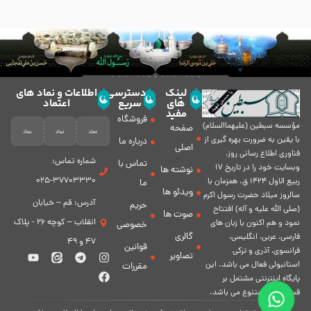
لینک
دسترسی
اطلاعات و نماد های
های
سریع
اعتماد
مفید
فروشگاه
مؤسسه سبطين (عليهماالسلام)
صفحه
با يقين به ضرورت بهره گیرى از
درباره ما
اصلی
فناورى اطلاع رسانى روز،
شماره تماس:
تماس با
وبسایت خود را در تاريخ 17
نوشته ها
37703330-025
ربيع الاول 1424 ق. همزمان با
ما
ویدئو ها
سالروز ميلاد حضرت رسول اكرم
آدرس: قم – خیابان
حریم
(صلی الله علیه و آله) افتتاح
صوت ها
انقلاب – کوچه 26 - پلاک
نمود و هم اكنون با زبان های
خصوصی
گالری
فارسی، عربى، انگلیسی،
47 و 49
قوانین
فرانسوی، آذری و ترکی
تصاویر
استانبولی فعال مى باشد. اين
مقررات
پايگاه اينترنتى مشتمل بر
قسمت هاى متنوع مى باشد.