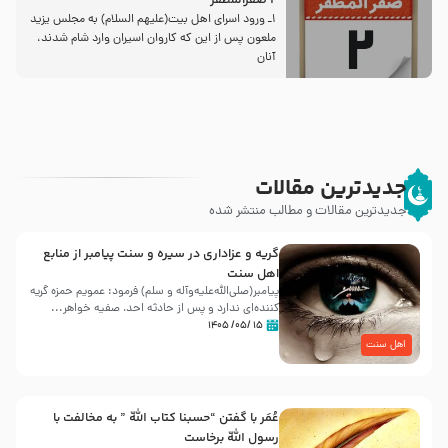
2 صفرالمظفر
1ـ ورود اسراى اهل بیت‌(علیهم السلام) به مجلس یزید
ملعون پس از این كه كاروان اسیران وارد شام شدند،
آنان
جدیدترین مقالات
جدیدترین مقالات و مطالب منتشر شده
گریه و عزاداری در سیره و سنت پیامبر از منابع
اهل سنت
پیامبر(صلی‌الله‌علیه‌وآله و سلم) فرمود: عمویم حمزه گریه
کننده‌ای ندارد و پس از حادثه احد، صفیه خواهر...
۱۵ /۰۵/ ۱۴۰۵
اهل سنت
عُمَر با گفتن “حسبنا كتاب اللّه ” به مخالفت با
رسول اللّه برخاست