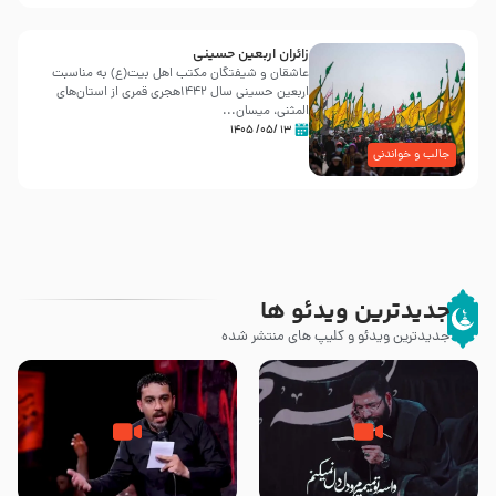
زائران اربعین حسینی
عاشقان و شیفتگان مکتب اهل بیت(ع) به مناسبت
اربعین حسینی سال ۱۴۴۲هجری قمری از استان‌های
المثنی، میسان...
۱۳ /۰۵/ ۱۴۰۵
جالب و خواندنی
جدیدترین ویدئو ها
جدیدترین ویدئو و کلیپ های منتشر شده
مصداق کربلا – حاج حسین سیب
شور ، حسینا! به‌ حق زهرا «أُنْظُرْ
سرخی
إِلَینا» – عزاداری شب هفتم ماه