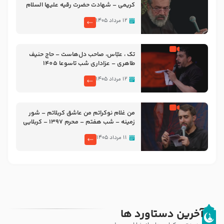
کریمی – شهادت حضرت رقیه علیها السلام
– تیر ۱۴۰۵ هیئت رایة العباس علیه السلام
۱۲ مرداد ۱۴۰۵
تک ، عبّاس، صاحب دل‌هاست – حاج حنیف
طاهری – عزاداری شب تاسوعا 1405
۱۲ مرداد ۱۴۰۵
من غلام نوکراتم من عاشق کربلاتم – شور
زمینه – شب هفتم – محرم 1397 – کربلایی
محمدحسین پویانفر
۱۱ مرداد ۱۴۰۵
آخرین دستاورد ها