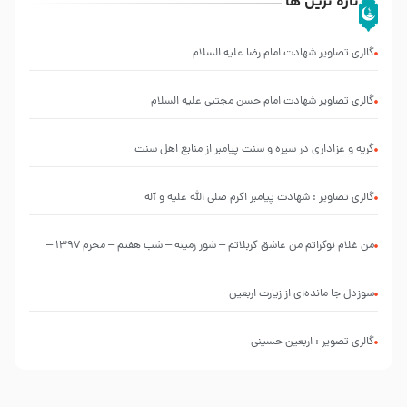
تازه ترین ها
گالری تصاویر شهادت امام رضا علیه السلام
گالری تصاویر شهادت امام حسن مجتبی علیه السلام
گریه و عزاداری در سیره و سنت پیامبر از منابع اهل سنت
گالری تصاویر : شهادت پیامبر اکرم صلی الله علیه و آله
من غلام نوکراتم من عاشق کربلاتم – شور زمینه – شب هفتم – محرم 1397 –
کربلایی محمدحسین پویانفر
سوزدل جا مانده‌ای از زیارت اربعین
گالری تصویر : اربعین حسینی