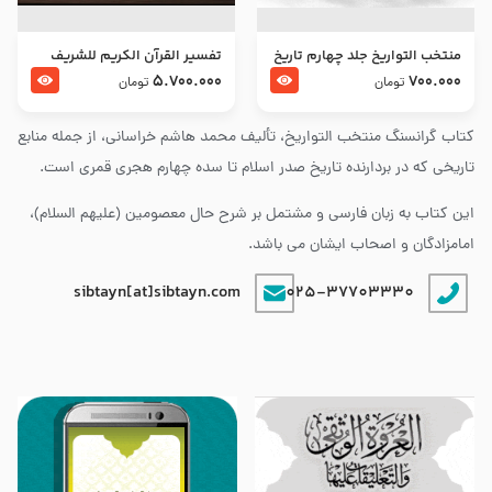
منتخب التواریخ جلد چهارم تاریخ
تفسير القرآن الكريم للشريف
امام زین العابدین و امام محمد
المرتضي قدس سرّه
5.700.000
700.000
تومان
تومان
باقر علیهما السلام
کتاب گرانسنگ منتخب التواريخ، تألیف محمد هاشم خراسانی، از جمله منابع
تاریخی که در بردارنده تاریخ صدر اسلام تا سده چهارم هجری قمری است.
این کتاب به زبان فارسی و مشتمل بر شرح حال معصومین (علیهم السلام)،
امامزادگان و اصحاب ایشان می باشد.
sibtayn[at]sibtayn.com
025-37703330