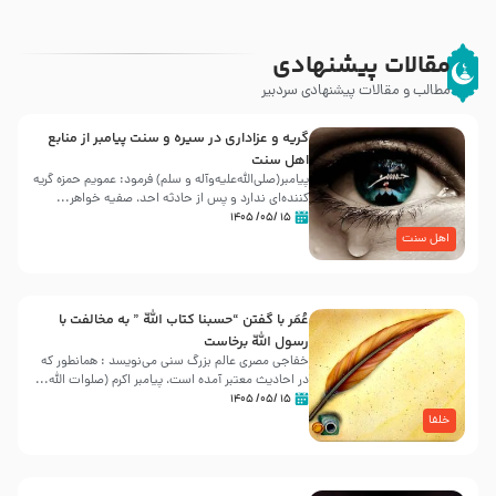
مقالات پیشنهادی
مطالب و مقالات پیشنهادی سردبیر
گریه و عزاداری در سیره و سنت پیامبر از منابع
اهل سنت
پیامبر(صلی‌الله‌علیه‌وآله و سلم) فرمود: عمویم حمزه گریه
کننده‌ای ندارد و پس از حادثه احد، صفیه خواهر...
۱۵ /۰۵/ ۱۴۰۵
اهل سنت
عُمَر با گفتن “حسبنا كتاب اللّه ” به مخالفت با
رسول اللّه برخاست
خفاجی مصری عالم بزرگ سنی می‌نویسد : همانطور که
در احادیث معتبر آمده است، پیامبر اکرم (صلوات اللّه...
۱۵ /۰۵/ ۱۴۰۵
خلفا