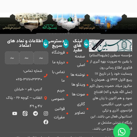
لینک
دسترسی
اطلاعات و نماد های
های
سریع
اعتماد
مفید
فروشگاه
مؤسسه سبطين (عليهماالسلام)
صفحه
با يقين به ضرورت بهره گیرى از
درباره ما
اصلی
فناورى اطلاع رسانى روز،
شماره تماس:
تماس با
وبسایت خود را در تاريخ 17
نوشته ها
37703330-025
ربيع الاول 1424 ق. همزمان با
ما
ویدئو ها
سالروز ميلاد حضرت رسول اكرم
آدرس: قم – خیابان
حریم
(صلی الله علیه و آله) افتتاح
صوت ها
انقلاب – کوچه 26 - پلاک
نمود و هم اكنون با زبان های
خصوصی
گالری
فارسی، عربى، انگلیسی،
47 و 49
قوانین
فرانسوی، آذری و ترکی
تصاویر
استانبولی فعال مى باشد. اين
مقررات
پايگاه اينترنتى مشتمل بر
قسمت هاى متنوع مى باشد.