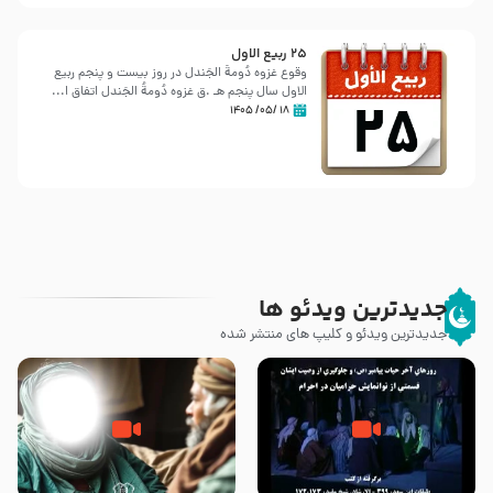
25 ربيع الاول
وقوع غزوه دُومةُ الجَندل در روز بیست و پنجم ربیع
الاول سال پنجم هـ .ق غزوه دُومةُ الجَندل اتفاق ا...
۱۸ /۰۵/ ۱۴۰۵
جدیدترین ویدئو ها
جدیدترین ویدئو و کلیپ های منتشر شده
روزهای آخر حیات پیامبر اکرم صلی
وصیتی که نوشته نشد (حدیث
الله علیه و آله – قسمتی از
قرطاس)