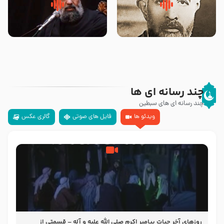
روضه‌ی مجلس یزید ملعون و
سلام جوانی که امام حسین علیه
اسارت اهل‌بیت علیهم‌السلام –
السلام خودش جوابش را دادند
مرحوم حجت‌الاسلام شیخ علی
-حجت الاسلام بندانی
محدث زاده
چند رسانه ای ها
چند رسانه ای های سبطین
ویدئو ها
فایل های صوتی
گالری عکس
روزهای آخر حیات پیامبر اکرم صلی الله علیه و آله – قسمتی از