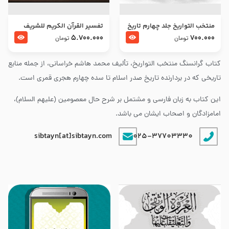
منتخب التواریخ جلد چهارم تاریخ
تفسير القرآن الكريم للشريف
امام زین العابدین و امام محمد
المرتضي قدس سرّه
5.700.000
700.000
تومان
تومان
باقر علیهما السلام
کتاب گرانسنگ منتخب التواريخ، تألیف محمد هاشم خراسانی، از جمله منابع
تاریخی که در بردارنده تاریخ صدر اسلام تا سده چهارم هجری قمری است.
این کتاب به زبان فارسی و مشتمل بر شرح حال معصومین (علیهم السلام)،
امامزادگان و اصحاب ایشان می باشد.
sibtayn[at]sibtayn.com
025-37703330