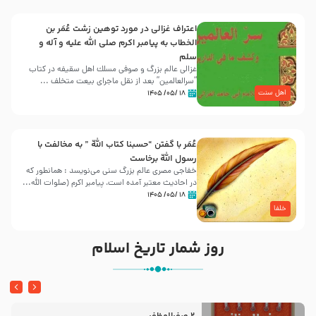
اعتراف غزالی در مورد توهین زشت عُمَر بن
الخطاب به پیامبر اکرم صلی الله علیه و آله و
سلم
غزالی عالم بزرگ و صوفی مسلك اهل سقيفه در کتاب
“سرالعالمین” بعد از نقل ماجرای بیعت متخلف ...
اهل سنت
۱۸ /۰۵/ ۱۴۰۵
عُمَر با گفتن “حسبنا كتاب اللّه ” به مخالفت با
رسول اللّه برخاست
خفاجی مصری عالم بزرگ سنی می‌نویسد : همانطور که
در احادیث معتبر آمده است، پیامبر اکرم (صلوات اللّه...
۱۸ /۰۵/ ۱۴۰۵
خلفا
روز شمار تاریخ اسلام