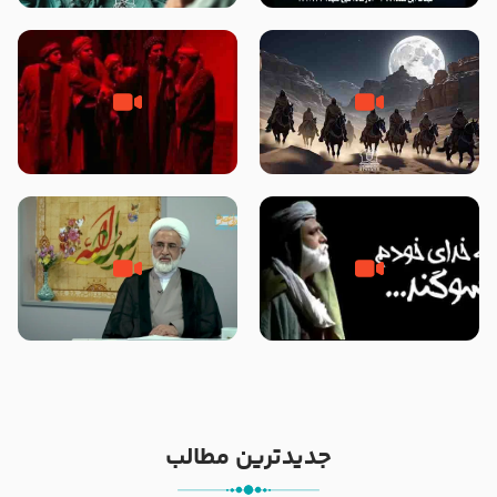
نوانمایش حرامیان در احرام – 1389
‌‌‌‌‌‌‌داستان ترور نافرجام رسول خدا
قسمتی از نوا نمایش بیرق ماندگار
صلی الله علیه و آله – شهادت
بیان توطئه های منافقین پیش از
پیامبر اکرم صلی الله علیه و آله
شهادت پیامبر اکرم صلی الله علیه
و آله
خطبه حضرت سلمان سه روز پس از
شهادت پیامبر اکرم صلی الله علیه
مادر داعش – حجت الاسلام جباری
و آله
جدیدترین مطالب