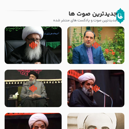
جدیدترین صوت ها
جدیدترین صوت و پادکست های منتشر شده
پیامبر صلی الله علیه وآله و سلم
زوّار اربعین امام حسین (علیه
فرمودند وای بر بچه های آخر
السلام) با این اشتیاق به زیارت
الزمان- دکتر هزار
بروند – آیت الله وحید خراسانی
روضه جانسوز پاره های جگر امام
لقب حضرت رقیه سلام الله علیها به
حسن مجتبی علیه السلام-حجت
چه معناست – حجت الاسلام علوی
الاسلام بندانی
تهرانی