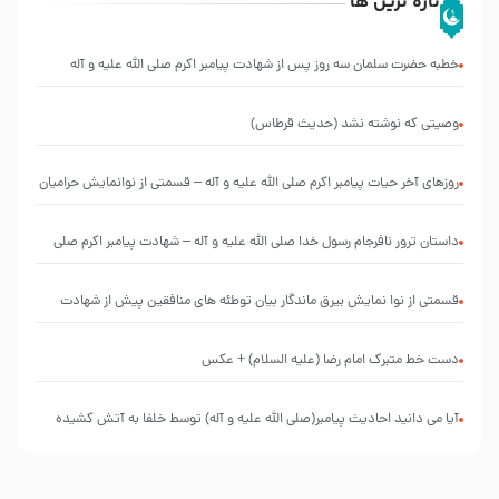
تازه ترین ها
خطبه حضرت سلمان سه روز پس از شهادت پیامبر اکرم صلی الله علیه و آله
وصیتی که نوشته نشد (حدیث قرطاس)
روزهای آخر حیات پیامبر اکرم صلی الله علیه و آله – قسمتی از نوانمایش حرامیان
در احرام – 1389
‌‌‌‌‌‌‌داستان ترور نافرجام رسول خدا صلی الله علیه و آله – شهادت پیامبر اکرم صلی
الله علیه و آله
قسمتی از نوا نمایش بیرق ماندگار بیان توطئه های منافقین پیش از شهادت
پیامبر اکرم صلی الله علیه و آله
دست خط متبرک امام رضا (علیه السلام) + عکس
آیا می دانید احادیث پیامبر(صلی الله علیه و آله) توسط خلفا به آتش کشیده
شد؟