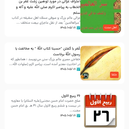
اعتراف غزالی در مورد توهین زشت عُمَر بن
الخطاب به پیامبر اکرم صلی الله علیه و آله و
سلم
غزالی عالم بزرگ و صوفی مسلك اهل سقيفه در کتاب
“سرالعالمین” بعد از نقل ماجرای بیعت متخلف ...
اهل سنت
۱۸ /۰۵/ ۱۴۰۵
عُمَر با گفتن “حسبنا كتاب اللّه ” به مخالفت با
رسول اللّه برخاست
خفاجی مصری عالم بزرگ سنی می‌نویسد : همانطور که
در احادیث معتبر آمده است، پیامبر اکرم (صلوات اللّه...
۱۸ /۰۵/ ۱۴۰۵
خلفا
26 ربيع الاول
صلح حضرت امام حسن مجتبی(علیه السلام) با معاویه
در بیست و ششم ربیع الاول سال 41 هـ .ق امام حسن
مجت...
۱۸ /۰۵/ ۱۴۰۵