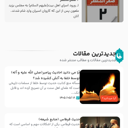
2 صفرالمظفر
1ـ ورود اسراى اهل بیت‌(علیهم السلام) به مجلس یزید
ملعون پس از این كه كاروان اسیران وارد شام شدند،
آنان
جدیدترین مقالات
جدیدترین مقالات و مطالب منتشر شده
آیا می دانید احادیث پیامبر(صلی الله علیه و آله)
توسط خلفا به آتش کشیده شد؟
مسأله منع کتابت حدیث توسط خلفا از مسلمات تاریخی
است که علمای اهل سنت بر آن تصریح کرده اند و قابل
انک...
۱۸ /۰۵/ ۱۴۰۵
آیا میدانید؟
حدیث قرطاس (منابع شیعه)
حدیث قرطاس، یکی از اشکالات مهم و اساسی است که