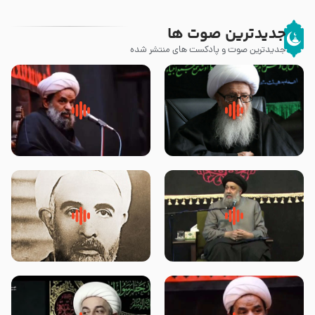
جدیدترین صوت ها
جدیدترین صوت و پادکست های منتشر شده
زوّار اربعین امام حسین (علیه
روضه جانسوز پاره های جگر امام
السلام) با این اشتیاق به زیارت
حسن مجتبی علیه السلام-حجت
بروند – آیت الله وحید خراسانی
الاسلام بندانی
لقب حضرت رقیه سلام الله علیها به
روضه‌ی مجلس یزید ملعون و
چه معناست – حجت الاسلام علوی
اسارت اهل‌بیت علیهم‌السلام –
تهرانی
مرحوم حجت‌الاسلام شیخ علی
محدث زاده