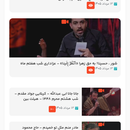
۱۲ مرداد ۱۴۰۵
شور ، حسینا! به‌ حق زهرا «أُنْظُرْ إِلَینا» – عزاداری شب هفتم ماه
محرّم 1405
۱۲ مرداد ۱۴۰۵
جانا جانا ابی عبدالله – کربلایی جواد مقدم –
شب هشتم محرم 1448 – هیئت بین
الحرمین طهران
۱۲ مرداد ۱۴۰۵
مادر منم مثل تو خمیدم – حاج محمود