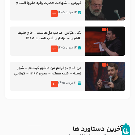
کریمی – شهادت حضرت رقیه علیها السلام
– تیر ۱۴۰۵ هیئت رایة العباس علیه السلام
۱۲ مرداد ۱۴۰۵
تک ، عبّاس، صاحب دل‌هاست – حاج حنیف
طاهری – عزاداری شب تاسوعا 1405
۱۲ مرداد ۱۴۰۵
من غلام نوکراتم من عاشق کربلاتم – شور
زمینه – شب هفتم – محرم 1397 – کربلایی
محمدحسین پویانفر
۱۱ مرداد ۱۴۰۵
آخرین دستاورد ها