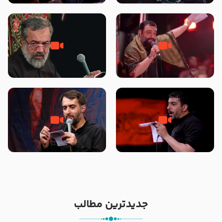
محرّم 1405
جانا جانا ابی عبدالله – کربلایی جواد
مادر منم مثل تو خمیدم – حاج
مقدم – شب هشتم محرم 1448 –
محمود کریمی – شهادت حضرت
هیئت بین الحرمین طهران
رقیه علیها السلام – تیر ۱۴۰۵
هیئت رایة العباس علیه السلام
تک ، عبّاس، صاحب دل‌هاست –
من غلام نوکراتم من عاشق کربلاتم
حاج حنیف طاهری – عزاداری شب
– شور زمینه – شب هفتم – محرم
تاسوعا 1405
1397 – کربلایی محمدحسین
پویانفر
جدیدترین مطالب