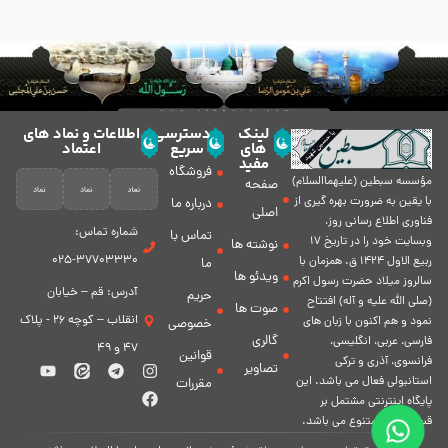
لینک
دسترسی
اطلاعات و نماد های
های
سریع
اعتماد
مفید
فروشگاه
مؤسسه سبطين (عليهماالسلام)
صفحه
با يقين به ضرورت بهره گیرى از
درباره ما
اصلی
فناورى اطلاع رسانى روز،
شماره تماس:
تماس با
وبسایت خود را در تاريخ 17
نوشته ها
37703330-025
ربيع الاول 1424 ق. همزمان با
ما
ویدئو ها
سالروز ميلاد حضرت رسول اكرم
آدرس: قم – خیابان
حریم
(صلی الله علیه و آله) افتتاح
صوت ها
انقلاب – کوچه 26 - پلاک
نمود و هم اكنون با زبان های
خصوصی
گالری
فارسی، عربى، انگلیسی،
47 و 49
قوانین
فرانسوی، آذری و ترکی
تصاویر
استانبولی فعال مى باشد. اين
مقررات
پايگاه اينترنتى مشتمل بر
قسمت هاى متنوع مى باشد.