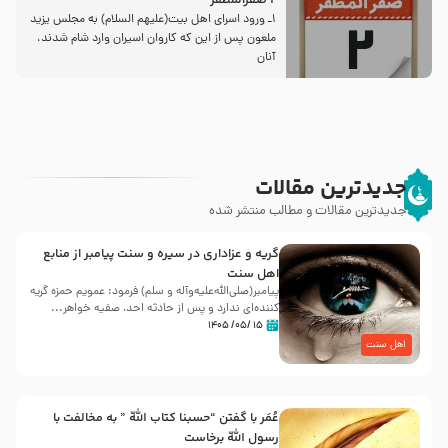
2 صفرالمظفر
1ـ ورود اسراى اهل بیت‌(علیهم السلام) به مجلس یزید
ملعون پس از این كه كاروان اسیران وارد شام شدند،
آنان
جدیدترین مقالات
جدیدترین مقالات و مطالب منتشر شده
گریه و عزاداری در سیره و سنت پیامبر از منابع
اهل سنت
پیامبر(صلی‌الله‌علیه‌وآله و سلم) فرمود: عمویم حمزه گریه
کننده‌ای ندارد و پس از حادثه احد، صفیه خواهر...
۱۵ /۰۵/ ۱۴۰۵
اهل سنت
عُمَر با گفتن “حسبنا كتاب اللّه ” به مخالفت با
رسول اللّه برخاست