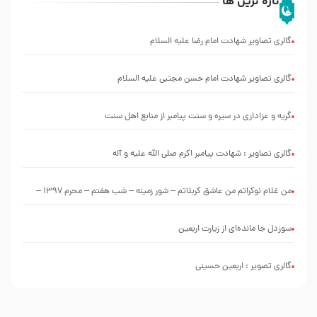
تازه ترین ها
گالری تصاویر شهادت امام رضا علیه السلام
گالری تصاویر شهادت امام حسن مجتبی علیه السلام
گریه و عزاداری در سیره و سنت پیامبر از منابع اهل سنت
گالری تصاویر : شهادت پیامبر اکرم صلی الله علیه و آله
من غلام نوکراتم من عاشق کربلاتم – شور زمینه – شب هفتم – محرم 1397 –
کربلایی محمدحسین پویانفر
سوزدل جا مانده‌ای از زیارت اربعین
گالری تصویر : اربعین حسینی