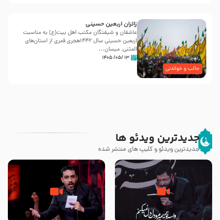
زائران اربعین حسینی
عاشقان و شیفتگان مکتب اهل بیت(ع) به مناسبت
اربعین حسینی سال ۱۴۴۲هجری قمری از استان‌های
المثنی، میسان...
۱۳ /۰۵/ ۱۴۰۵
جالب و خواندنی
جدیدترین ویدئو ها
جدیدترین ویدئو و کلیپ های منتشر شده
مصداق کربلا – حاج حسین سیب
شور ، حسینا! به‌ حق زهرا «أُنْظُرْ
سرخی
إِلَینا» – عزاداری شب هفتم ماه