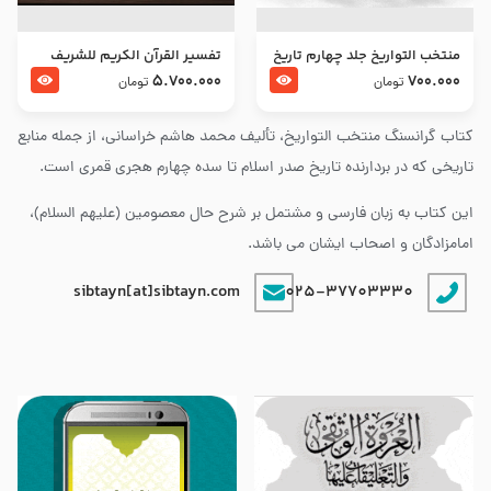
منتخب التواریخ جلد چهارم تاریخ
تفسير القرآن الكريم للشريف
امام زین العابدین و امام محمد
المرتضي قدس سرّه
5.700.000
700.000
تومان
تومان
باقر علیهما السلام
کتاب گرانسنگ منتخب التواريخ، تألیف محمد هاشم خراسانی، از جمله منابع
تاریخی که در بردارنده تاریخ صدر اسلام تا سده چهارم هجری قمری است.
این کتاب به زبان فارسی و مشتمل بر شرح حال معصومین (علیهم السلام)،
امامزادگان و اصحاب ایشان می باشد.
sibtayn[at]sibtayn.com
025-37703330