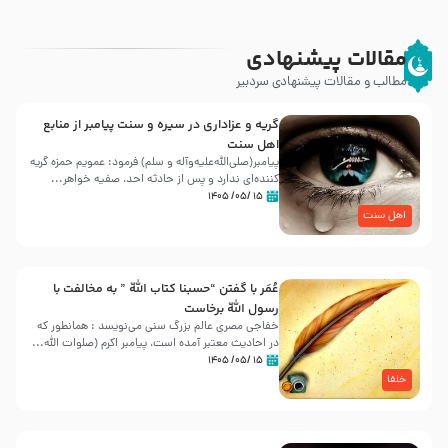
مقالات پیشنهادی
مطالب و مقالات پیشنهادی سردبیر
گریه و عزاداری در سیره و سنت پیامبر از منابع
اهل سنت
پیامبر(صلی‌الله‌علیه‌وآله و سلم) فرمود: عمویم حمزه گریه
کننده‌ای ندارد و پس از حادثه احد، صفیه خواهر...
۱۵ /۰۵/ ۱۴۰۵
اهل سنت
عُمَر با گفتن “حسبنا كتاب اللّه ” به مخالفت با
رسول اللّه برخاست
خفاجی مصری عالم بزرگ سنی می‌نویسد : همانطور که
در احادیث معتبر آمده است، پیامبر اکرم (صلوات اللّه...
۱۵ /۰۵/ ۱۴۰۵
خلفا