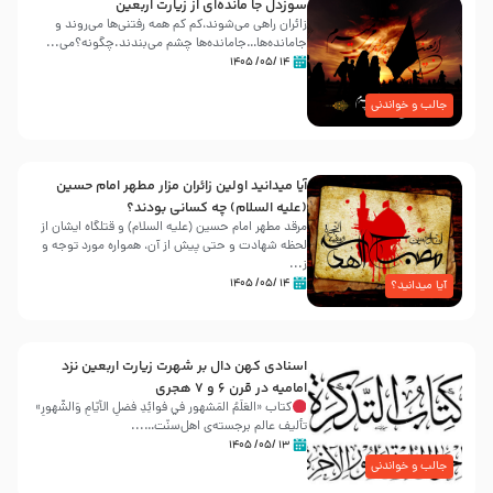
سوزدل جا مانده‌ای از زیارت اربعین
زائران راهی می‌شوند،کم‌ کم همه رفتنی‌ها می‌روند و
جامانده‌ها…جامانده‌ها چشم می‌بندند.چگونه؟می‌...
۱۴ /۰۵/ ۱۴۰۵
جالب و خواندنی
آیا میدانید اولین زائران مزار مطهر امام حسین
(علیه السلام) چه کسانی بودند؟
مرقد مطهر امام حسین (علیه السلام) و قتلگاه ایشان از
لحظه شهادت و حتی پیش از آن، همواره مورد توجه و
ز...
۱۴ /۰۵/ ۱۴۰۵
آیا میدانید؟
اسنادی کهن دال بر شهرت زیارت اربعین نزد
امامیه در قرن ۶ و ۷ هجری
کتاب «العَلَمُ المَشهور في فَوائِدِ فَضلِ الأيّامِ وَالشُّهورِ»
تألیف عالم برجسته‌ی اهل‌سنّت…...
۱۳ /۰۵/ ۱۴۰۵
جالب و خواندنی