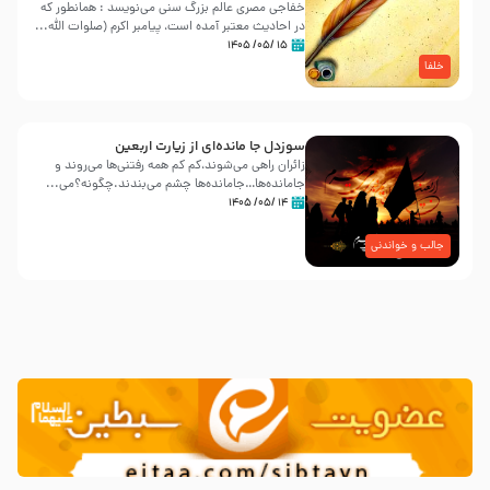
خفاجی مصری عالم بزرگ سنی می‌نویسد : همانطور که
در احادیث معتبر آمده است، پیامبر اکرم (صلوات اللّه...
۱۵ /۰۵/ ۱۴۰۵
خلفا
سوزدل جا مانده‌ای از زیارت اربعین
زائران راهی می‌شوند،کم‌ کم همه رفتنی‌ها می‌روند و
جامانده‌ها…جامانده‌ها چشم می‌بندند.چگونه؟می‌...
۱۴ /۰۵/ ۱۴۰۵
جالب و خواندنی