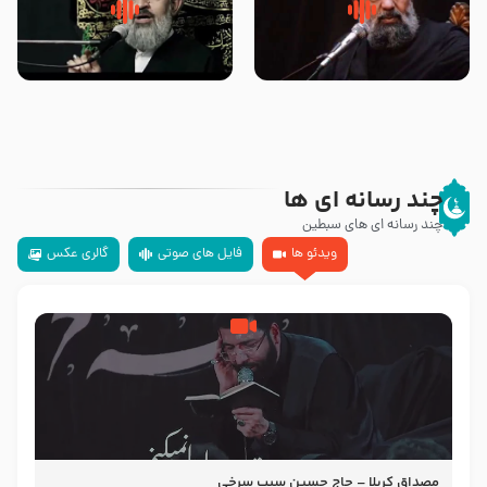
سلام جوانی که امام حسین علیه
زیارتی که اسباب رزق زیاد و عمر
السلام خودش جوابش را دادند
طولانی است حجت السلام حسین
-حجت الاسلام بندانی
یوسفی
چند رسانه ای ها
چند رسانه ای های سبطین
ویدئو ها
فایل های صوتی
گالری عکس
مصداق کربلا – حاج حسین سیب سرخی