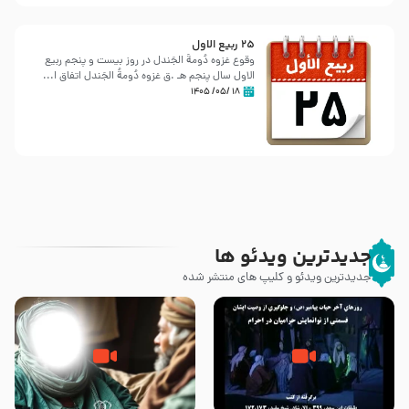
25 ربيع الاول
وقوع غزوه دُومةُ الجَندل در روز بیست و پنجم ربیع
الاول سال پنجم هـ .ق غزوه دُومةُ الجَندل اتفاق ا...
۱۸ /۰۵/ ۱۴۰۵
جدیدترین ویدئو ها
جدیدترین ویدئو و کلیپ های منتشر شده
روزهای آخر حیات پیامبر اکرم صلی
وصیتی که نوشته نشد (حدیث
الله علیه و آله – قسمتی از
قرطاس)