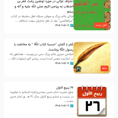
اعتراف غزالی در مورد توهین زشت عُمَر بن
الخطاب به پیامبر اکرم صلی الله علیه و آله و
سلم
غزالی عالم بزرگ و صوفی مسلك اهل سقيفه در کتاب
“سرالعالمین” بعد از نقل ماجرای بیعت متخلف ...
اهل سنت
۱۸ /۰۵/ ۱۴۰۵
عُمَر با گفتن “حسبنا كتاب اللّه ” به مخالفت با
رسول اللّه برخاست
خفاجی مصری عالم بزرگ سنی می‌نویسد : همانطور که
در احادیث معتبر آمده است، پیامبر اکرم (صلوات اللّه...
۱۸ /۰۵/ ۱۴۰۵
خلفا
26 ربيع الاول
صلح حضرت امام حسن مجتبی(علیه السلام) با معاویه
در بیست و ششم ربیع الاول سال 41 هـ .ق امام حسن
مجت...
۱۸ /۰۵/ ۱۴۰۵