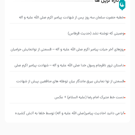
تازه ترین ها
خطبه حضرت سلمان سه روز پس از شهادت پیامبر اکرم صلی الله علیه و آله
وصیتی که نوشته نشد (حدیث قرطاس)
روزهای آخر حیات پیامبر اکرم صلی الله علیه و آله – قسمتی از نوانمایش حرامیان
در احرام – 1389
‌‌‌‌‌‌‌داستان ترور نافرجام رسول خدا صلی الله علیه و آله – شهادت پیامبر اکرم صلی
الله علیه و آله
قسمتی از نوا نمایش بیرق ماندگار بیان توطئه های منافقین پیش از شهادت
پیامبر اکرم صلی الله علیه و آله
دست خط متبرک امام رضا (علیه السلام) + عکس
آیا می دانید احادیث پیامبر(صلی الله علیه و آله) توسط خلفا به آتش کشیده
شد؟