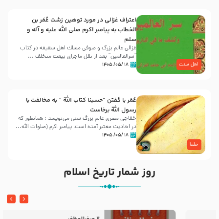
اعتراف غزالی در مورد توهین زشت عُمَر بن
الخطاب به پیامبر اکرم صلی الله علیه و آله و
سلم
غزالی عالم بزرگ و صوفی مسلك اهل سقيفه در کتاب
“سرالعالمین” بعد از نقل ماجرای بیعت متخلف ...
اهل سنت
۱۸ /۰۵/ ۱۴۰۵
عُمَر با گفتن “حسبنا كتاب اللّه ” به مخالفت با
رسول اللّه برخاست
خفاجی مصری عالم بزرگ سنی می‌نویسد : همانطور که
در احادیث معتبر آمده است، پیامبر اکرم (صلوات اللّه...
۱۸ /۰۵/ ۱۴۰۵
خلفا
روز شمار تاریخ اسلام