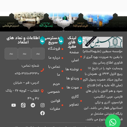
لینک
دسترسی
اطلاعات و نماد های
های
سریع
اعتماد
مفید
فروشگاه
مؤسسه سبطين (عليهماالسلام)
صفحه
با يقين به ضرورت بهره گیرى از
درباره ما
اصلی
فناورى اطلاع رسانى روز،
شماره تماس:
تماس با
وبسایت خود را در تاريخ 17
نوشته ها
37703330-025
ربيع الاول 1424 ق. همزمان با
ما
ویدئو ها
سالروز ميلاد حضرت رسول اكرم
آدرس: قم – خیابان
حریم
(صلی الله علیه و آله) افتتاح
صوت ها
انقلاب – کوچه 26 - پلاک
نمود و هم اكنون با زبان های
خصوصی
گالری
فارسی، عربى، انگلیسی،
47 و 49
قوانین
فرانسوی، آذری و ترکی
تصاویر
استانبولی فعال مى باشد. اين
مقررات
پايگاه اينترنتى مشتمل بر
قسمت هاى متنوع مى باشد.