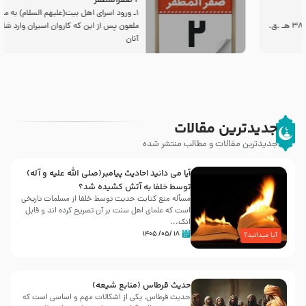
2 صفرالمظفر
1ـ ورود اسراى اهل بیت‌(علیهم السلام) به مجلس یزید
ملعون پس از این كه كاروان اسیران وارد شام شدند،
آنان
جدیدترین مقالات
جدیدترین مقالات و مطالب منتشر شده
آیا می دانید احادیث پیامبر(صلی الله علیه و آله)
توسط خلفا به آتش کشیده شد؟
مسأله منع کتابت حدیث توسط خلفا از مسلمات تاریخی
است که علمای اهل سنت بر آن تصریح کرده اند و قابل
انک...
۱۸ /۰۵/ ۱۴۰۵
آیا میدانید؟
حدیث قرطاس (منابع شیعه)
حدیث قرطاس، یکی از اشکالات مهم و اساسی است که