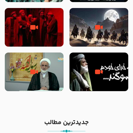
نوانمایش حرامیان در احرام – 1389
‌‌‌‌‌‌‌داستان ترور نافرجام رسول خدا
قسمتی از نوا نمایش بیرق ماندگار
صلی الله علیه و آله – شهادت
بیان توطئه های منافقین پیش از
پیامبر اکرم صلی الله علیه و آله
شهادت پیامبر اکرم صلی الله علیه
و آله
خطبه حضرت سلمان سه روز پس از
شهادت پیامبر اکرم صلی الله علیه
مادر داعش – حجت الاسلام جباری
و آله
جدیدترین مطالب