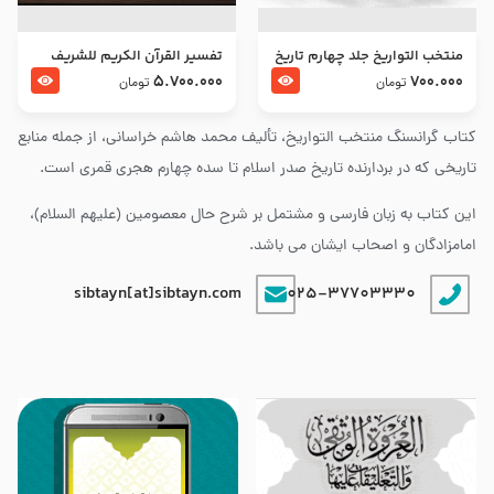
منتخب التواریخ جلد چهارم تاریخ
تفسير القرآن الكريم للشريف
امام زین العابدین و امام محمد
المرتضي قدس سرّه
5.700.000
700.000
تومان
تومان
باقر علیهما السلام
کتاب گرانسنگ منتخب التواريخ، تألیف محمد هاشم خراسانی، از جمله منابع
تاریخی که در بردارنده تاریخ صدر اسلام تا سده چهارم هجری قمری است.
این کتاب به زبان فارسی و مشتمل بر شرح حال معصومین (علیهم السلام)،
امامزادگان و اصحاب ایشان می باشد.
sibtayn[at]sibtayn.com
025-37703330