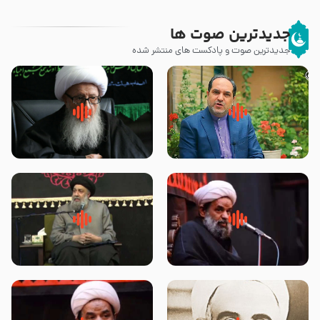
جدیدترین صوت ها
جدیدترین صوت و پادکست های منتشر شده
پیامبر صلی الله علیه وآله و سلم
زوّار اربعین امام حسین (علیه
فرمودند وای بر بچه های آخر
السلام) با این اشتیاق به زیارت
الزمان- دکتر هزار
بروند – آیت الله وحید خراسانی
روضه جانسوز پاره های جگر امام
لقب حضرت رقیه سلام الله علیها به
حسن مجتبی علیه السلام-حجت
چه معناست – حجت الاسلام علوی
الاسلام بندانی
تهرانی