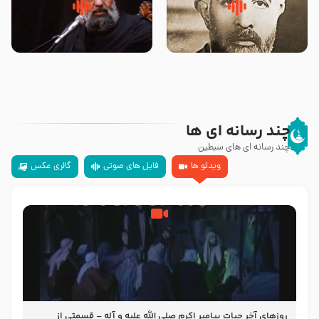
روضه‌ی مجلس یزید ملعون و
سلام جوانی که امام حسین علیه
اسارت اهل‌بیت علیهم‌السلام –
السلام خودش جوابش را دادند
مرحوم حجت‌الاسلام شیخ علی
-حجت الاسلام بندانی
محدث زاده
چند رسانه ای ها
چند رسانه ای های سبطین
ویدئو ها
فایل های صوتی
گالری عکس
روزهای آخر حیات پیامبر اکرم صلی الله علیه و آله – قسمتی از