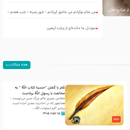
از منابع اهل
من غلام نوکراتم من عاشق کربلاتم – شور زمینه – شب هفتم –
محرم 1397 – کربلایی محمدحسین پویانفر
سوزدل جا مانده‌ای از زیارت اربعین
همه مقالات
عُمَر با گفتن “حسبنا كتاب اللّه ” به
مخالفت با رسول اللّه برخاست
خفاجی مصری عالم بزرگ سنی می‌نویسد :
همانطور که در احادیث معتبر آمده است،
پیامبر اکرم (صلوات اللّه...
۱۵ /۰۵/ ۱۴۰۵
خلفا