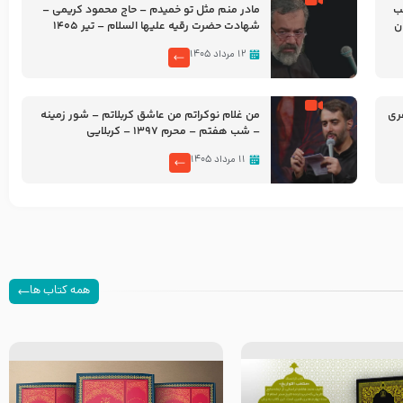
شب
مادر منم مثل تو خمیدم – حاج محمود کریمی –
شهادت حضرت رقیه علیها السلام – تیر ۱۴۰۵
هیئت رایة العباس علیه السلام
۱۲ مرداد ۱۴۰۵
ری
من غلام نوکراتم من عاشق کربلاتم – شور زمینه
– شب هفتم – محرم 1397 – کربلایی
محمدحسین پویانفر
۱۱ مرداد ۱۴۰۵
همه کتاب ها