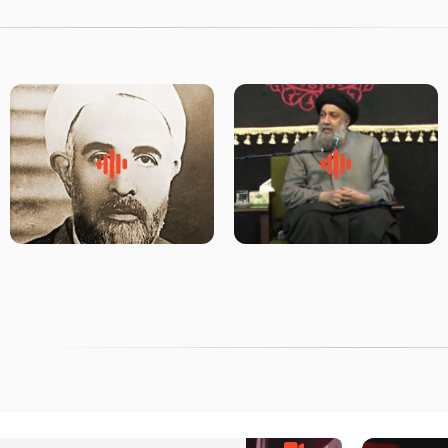
لقب حضرت رقیه سلام الله علیها
روضه‌ی مجلس یزید ملعون و
به چه معناست – حجت الاسلام
اسارت اهل‌بیت علیهم‌السلام –
علوی تهرانی
مرحوم حجت‌الاسلام شیخ علی
محدث زاده