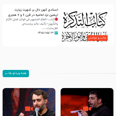
اسنادی کهن دال بر شهرت زیارت
اربعین نزد امامیه در قرن ۶ و ۷ هجری
کتاب «العَلَمُ المَشهور في فَوائِدِ فَضلِ الأيّامِ
وَالشُّهورِ» تألیف عالم برجسته‌ی
اهل‌سنّت…...
۱۳ /۰۵/ ۱۴۰۵
جالب و خواندنی
همه ویدئو ها