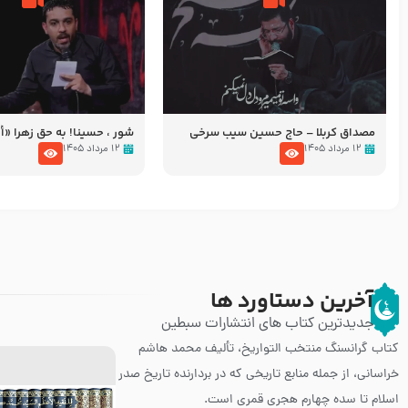
مصداق کربلا – حاج حسین سیب سرخی
شور ، حسینا! به‌ حق زهرا «أُنْظُ
عزاداری شب هفتم ماه محرّم 05
۱۲ مرداد ۱۴۰۵
۱۲ مرداد ۱۴۰۵
آخرین دستاورد ها
جدیدترین کتاب های انتشارات سبطین
کتاب گرانسنگ منتخب التواريخ، تألیف محمد هاشم
خراسانی، از جمله منابع تاریخی که در بردارنده تاریخ صدر
اسلام تا سده چهارم هجری قمری است.