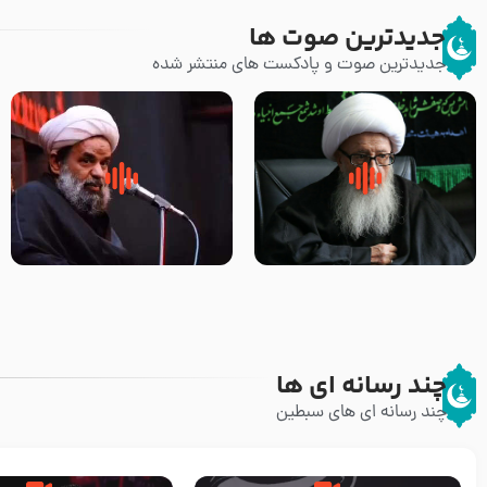
جدیدترین صوت ها
جدیدترین صوت و پادکست های منتشر شده
زوّار اربعین امام حسین (علیه
روضه جانسوز پاره های جگر امام
السلام) با این اشتیاق به زیارت
حسن مجتبی علیه السلام-حجت
بروند – آیت الله وحید خراسانی
الاسلام بندانی
چند رسانه ای ها
چند رسانه ای های سبطین