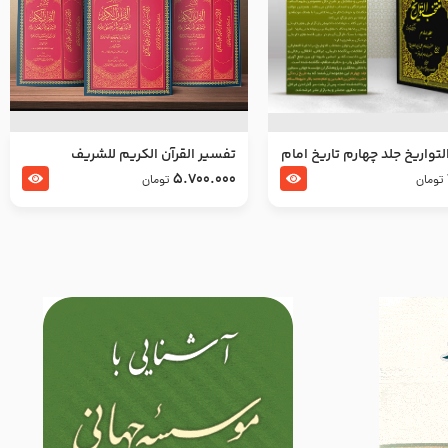
تواریخ جلد چهارم تاریخ امام
تفسير القرآن الكريم للشريف
بدین و امام محمد باقر
المرتضي قدس سرّه
5.700.000
تومان
تومان
لسلام