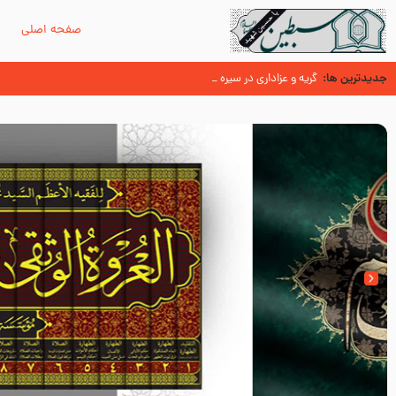
صفحه اصلی
م
جدیدترین ها:
سوزدل جا مانده‌ای از زیارت اربعین
گریه و عزاداری در سیره و سنت پیامبر از منابع اهل سنت
عُمَر با گفتن “حسبنا كتاب اللّه ” به مخالفت با رسول اللّه برخاست