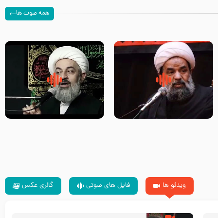
همه صوت ها
سلام جوانی که امام حسین علیه
زیارتی که اسباب رزق زیاد و عمر
السلام خودش جوابش را دادند
طولانی است حجت السلام حسین
-حجت الاسلام بندانی
یوسفی
ویدئو ها
فایل های صوتی
گالری عکس