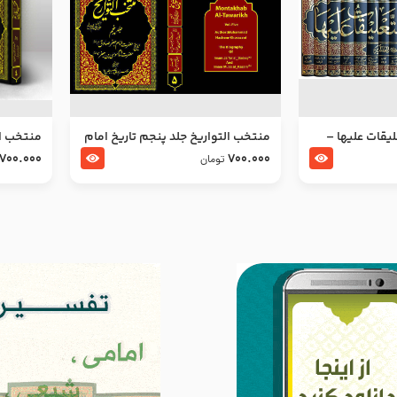
ليقات عليها –
منتخب التواریخ جلد پنجم تاریخ امام
منتخب ال
جعفر صادق و امام موسی بن جعفر
زین العا
700.000
700.000
تومان
علیهما السلام
علیهما ا