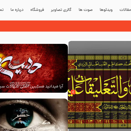
قالات
ویدئوها
صوت ها
گالری تصاویر
فروشگاه
درباره ما
تما
آیا میدانید مسبّبین اصلی شهادت سید
‌السلام کیانند؟