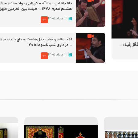
جانا جانا ابی عبدالله – کربلایی جواد مقدم – 
هشتم محرم 1448 – هیئت بین الحرمین طهران
۱۲ مرداد ۱۴۰۵
تک ، عبّاس، صاحب دل‌هاست – حاج حنیف طاه
رْ إِلَینا» –
– عزاداری شب تاسوعا 1405
14
۱۲ مرداد ۱۴۰۵