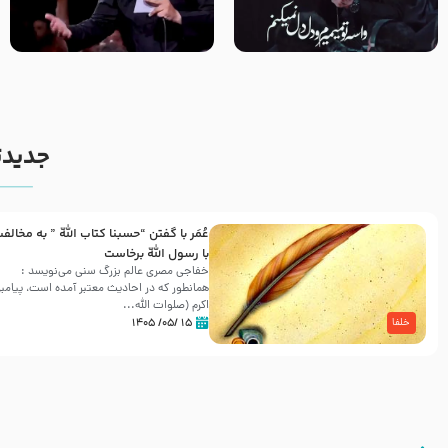
مصداق کربلا – حاج حسین سیب
شور ، حسینا! به‌ حق زهرا «أُنْظُرْ
سرخی
إِلَینا» – عزاداری شب هفتم ماه
محرّم 1405
جدیدت
عُمَر با گفتن “حسبنا كتاب اللّه ” به مخالف
با رسول اللّه برخاست
خفاجی مصری عالم بزرگ سنی می‌نویسد :
همانطور که در احادیث معتبر آمده است، پیامبر
اکرم (صلوات اللّه...
۱۵ /۰۵/ ۱۴۰۵
خلفا