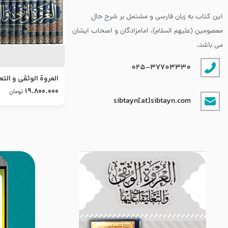
این کتاب به زبان فارسی و مشتمل بر شرح حال
معصومین (علیهم السلام)، امامزادگان و اصحاب ایشان
می باشد.
025-37703330
العروة الوثقى و التع
طرح جدید
19.800.000
تومان
sibtayn[at]sibtayn.com