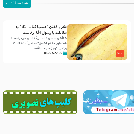
همه مقالات
عُمَر با گفتن “حسبنا كتاب اللّه ” به
مخالفت با رسول اللّه برخاست
خفاجی مصری عالم بزرگ سنی می‌نویسد :
همانطور که در احادیث معتبر آمده است،
پیامبر اکرم (صلوات اللّه...
۱۵ /۰۵/ ۱۴۰۵
خلفا