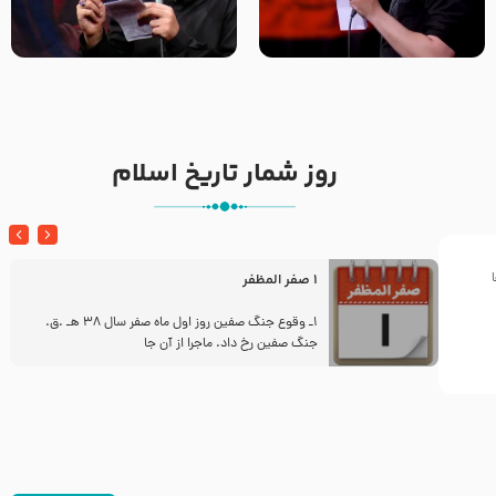
تک ، عبّاس، صاحب دل‌هاست –
من غلام نوکراتم من عاشق
حاج حنیف طاهری – عزاداری شب
کربلاتم – شور زمینه – شب هفتم
تاسوعا 1405
– محرم 1397 – کربلایی
محمدحسین پویانفر
روز شمار تاریخ اسلام
1 صفر المظفر
ز
1ـ وقوع جنگ صفین روز اول ماه صفر سال 38 هـ .ق.
جنگ صفین رخ داد. ماجرا از آن جا