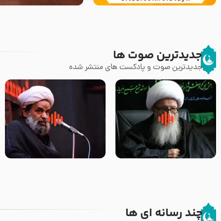
جدیدترین صوت ها
جدیدترین صوت و پادکست های منتشر شده
زوّار اربعین امام حسین (علیه
روضه جانسوز پاره های جگر امام
السلام) با این اشتیاق به زیارت
حسن مجتبی علیه السلام-حجت
بروند – آیت الله وحید خراسانی
الاسلام بندانی
چند رسانه ای ها