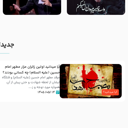
مصداق کربلا – حاج حسین سیب
شور ، حسینا! به‌ حق زهرا «أُنْظُرْ
سرخی
إِلَینا» – عزاداری شب هفتم ماه
محرّم 1405
جدیدت
آیا میدانید اولین زائران مزار مطهر امام
حسین (علیه السلام) چه کسانی بودند؟
مرقد مطهر امام حسین (علیه السلام) و قتلگاه
ایشان از لحظه شهادت و حتی پیش از آن،
همواره مورد توجه و ز...
۱۴ /۰۵/ ۱۴۰۵
آیا میدانید؟