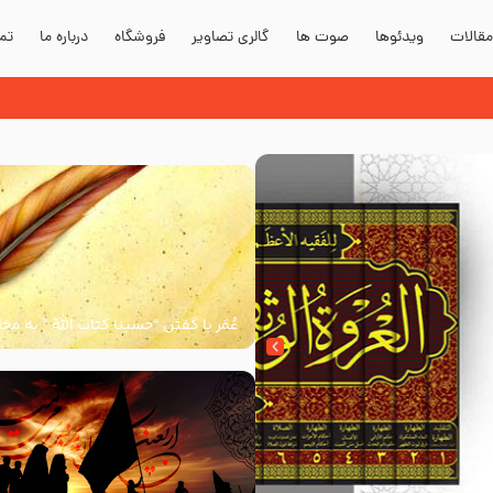
قالات
ویدئوها
صوت ها
گالری تصاویر
فروشگاه
درباره ما
تما
دند؟
عُمَر با گفتن “حسبنا كتاب اللّه ” به م
اللّه برخاست