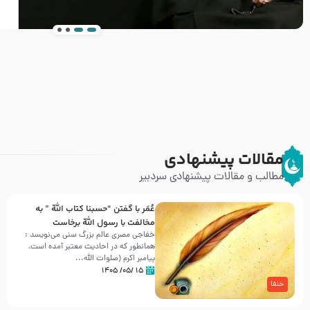
انتشار کتاب ” العروة الوثقى و التعليقات عليها” 
طرحی بسیار زیبا و شکیل
مقالات پیشنهادی
مطالب و مقالات پیشنهادی سردبیر
عُمَر با گفتن “حسبنا كتاب اللّه ” به
مخالفت با رسول اللّه برخاست
خفاجی مصری عالم بزرگ سنی می‌نویسد :
همانطور که در احادیث معتبر آمده است،
پیامبر اکرم (صلوات اللّه...
۱۵ /۰۵/ ۱۴۰۵
خلفا