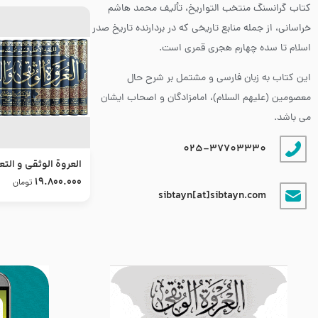
کتاب گرانسنگ منتخب التواريخ، تألیف محمد هاشم
خراسانی، از جمله منابع تاریخی که در بردارنده تاریخ صدر
اسلام تا سده چهارم هجری قمری است.
این کتاب به زبان فارسی و مشتمل بر شرح حال
معصومین (علیهم السلام)، امامزادگان و اصحاب ایشان
می باشد.
025-37703330
العروة الوثقى و التع
طرح جدید
19.800.000
تومان
sibtayn[at]sibtayn.com