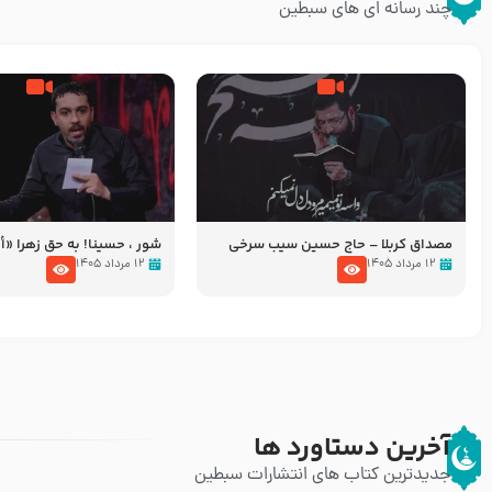
چند رسانه ای های سبطین
مصداق کربلا – حاج حسین سیب سرخی
شور ، حسینا! به‌ حق زهرا «أُنْظُ
عزاداری شب هفتم ماه محرّم 05
۱۲ مرداد ۱۴۰۵
۱۲ مرداد ۱۴۰۵
آخرین دستاورد ها
جدیدترین کتاب های انتشارات سبطین