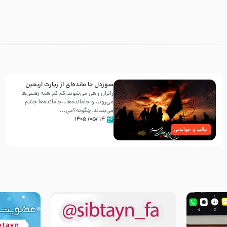
سوزدل جا مانده‌ای از زیارت اربعین
زائران راهی می‌شوند،کم‌ کم همه رفتنی‌ها
می‌روند و جامانده‌ها…جامانده‌ها چشم
می‌بندند.چگونه؟می‌...
۱۴ /۰۵/ ۱۴۰۵
جالب و خواندنی