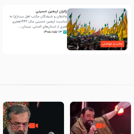
زائران اربعین حسینی
عاشقان و شیفتگان مکتب اهل بیت(ع) به
مناسبت اربعین حسینی سال ۱۴۴۲هجری
قمری از استان‌های المثنی، میسان...
۱۳ /۰۵/ ۱۴۰۵
جالب و خواندنی