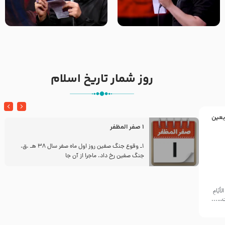
تک ، عبّاس، صاحب دل‌هاست –
من غلام نوکراتم من عاشق
حاج حنیف طاهری – عزاداری شب
کربلاتم – شور زمینه – شب هفتم
تاسوعا 1405
– محرم 1397 – کربلایی
محمدحسین پویانفر
روز شمار تاریخ اسلام
بعین
1 صفر المظفر
ز
1ـ وقوع جنگ صفین روز اول ماه صفر سال 38 هـ .ق.
جنگ صفین رخ داد. ماجرا از آن جا
أيّامِ
ّت…...