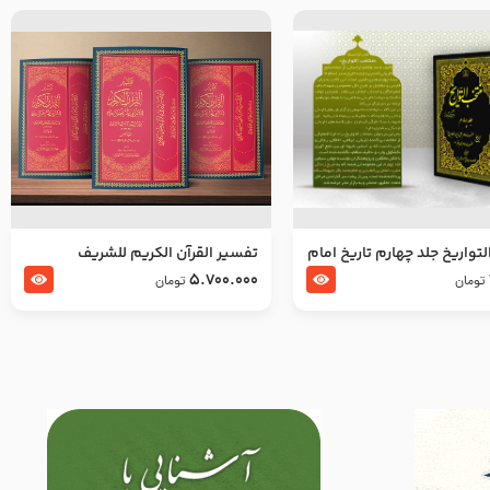
تواریخ جلد چهارم تاریخ امام
تفسير القرآن الكريم للشريف
بدین و امام محمد باقر
المرتضي قدس سرّه
5.700.000
تومان
تومان
لسلام