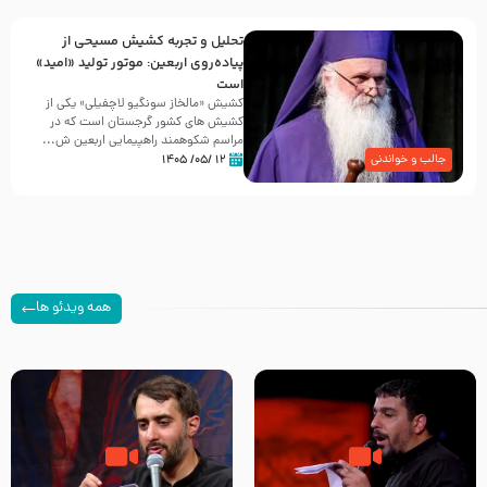
تحلیل و تجربه کشیش مسیحی از
پیاده‌روی اربعین: موتور تولید «امید»
است
کشیش «مالخاز سونگیو لاچفیلی» یکی از
کشیش های کشور گرجستان است که در
مراسم شکوهمند راهپیمایی اربعین ش...
۱۲ /۰۵/ ۱۴۰۵
جالب و خواندنی
همه ویدئو ها