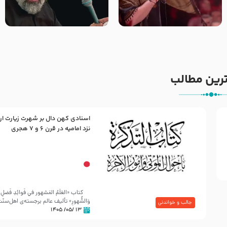
جانا جانا ابی عبدالله – کربلایی
مادر منم مثل تو خمیدم – حاج
جواد مقدم – شب هشتم محرم
محمود کریمی – شهادت حضرت
1448 – هیئت بین الحرمین طهران
رقیه علیها السلام – تیر ۱۴۰۵
هیئت رایة العباس علیه السلام
رین مطالب
اسنادی کهن دال بر شهرت زیارت ار
30 صفر المظفر
نزد امامیه در قرن ۶ و ۷ هجری
شهادت حضرت علی بن موسی الرضا (علیه السلام) در رو
آخـر صفر سـال 203 هـ .ق. هشـتمین اختر تابناک امامت
کتاب «العَلَمُ المَشهور في فَوائِدِ فَضلِ ال
وَالشُّهورِ» تألیف عالم برجسته‌ی اهل‌سن
جالب و خواندنی
۱۳ /۰۵/ ۱۴۰۵