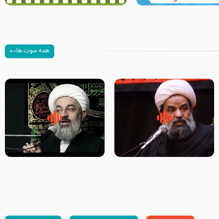
همه صوت ها
سلام جوانی که امام حسین علیه
زیارتی که اسباب رزق زیاد و عمر
السلام خودش جوابش را دادند
طولانی است حجت السلام حسین
-حجت الاسلام بندانی
یوسفی