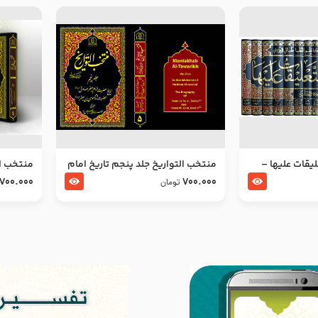
ليقات عليها –
منتخب التواریخ جلد پنجم تاریخ امام
منتخب ال
جعفر صادق و امام موسی بن جعفر
زین العا
700.000
700.000
تومان
علیهما السلام
علیهما ا