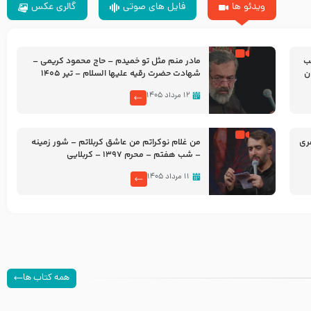
ویدئو ها
فایل های صوتی
گالری عکس
شب
مادر منم مثل تو خمیدم – حاج محمود کریمی –
شهادت حضرت رقیه علیها السلام – تیر ۱۴۰۵
هیئت رایة العباس علیه السلام
۱۲ مرداد ۱۴۰۵
ری
من غلام نوکراتم من عاشق کربلاتم – شور زمینه
– شب هفتم – محرم 1397 – کربلایی
محمدحسین پویانفر
۱۱ مرداد ۱۴۰۵
همه کتاب ها