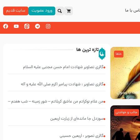
س با ما
ورود عضویت
سایت قدیم
تازه ترین ها
خلفا
گالری تصاویر شهادت امام حسن مجتبی علیه السلام
گالری تصاویر : شهادت پیامبر اکرم صلی الله علیه و آله
خالفت با رسول
من غلام نوکراتم من عاشق کربلاتم – شور زمینه – شب هفتم –
محرم 1397 – کربلایی محمدحسین پویانفر
جالب و خواندنی
سوزدل جا مانده‌ای از زیارت اربعین
گالری تصویر : اربعین حسینی