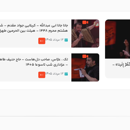
جانا جانا ابی عبدالله – کربلایی جواد مقدم – 
هشتم محرم 1448 – هیئت بین الحرمین طهران
۱۲ مرداد ۱۴۰۵
تک ، عبّاس، صاحب دل‌هاست – حاج حنیف طاه
رْ إِلَینا» –
– عزاداری شب تاسوعا 1405
14
۱۲ مرداد ۱۴۰۵