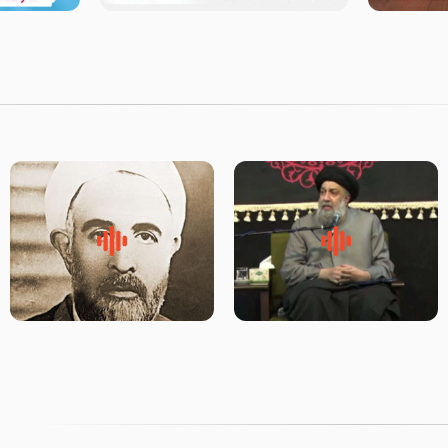
لقب حضرت رقیه سلام الله علیها
روضه‌ی مجلس یزید ملعون و
به چه معناست – حجت الاسلام
اسارت اهل‌بیت علیهم‌السلام –
علوی تهرانی
مرحوم حجت‌الاسلام شیخ علی
محدث زاده