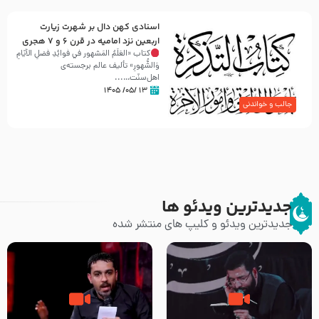
اسنادی کهن دال بر شهرت زیارت
اربعین نزد امامیه در قرن ۶ و ۷ هجری
کتاب «العَلَمُ المَشهور في فَوائِدِ فَضلِ الأيّامِ
وَالشُّهورِ» تألیف عالم برجسته‌ی
اهل‌سنّت…...
۱۳ /۰۵/ ۱۴۰۵
جالب و خواندنی
جدیدترین ویدئو ها
جدیدترین ویدئو و کلیپ های منتشر شده