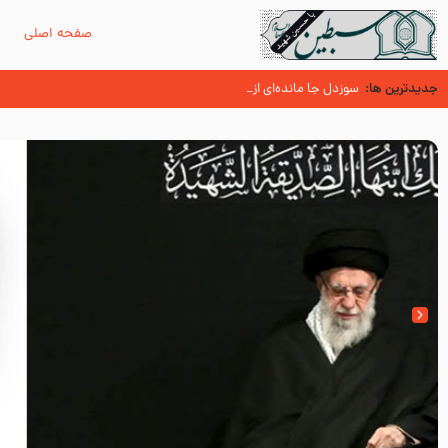
صفحه اصلی
م
جدیدترین ها:
سوزدل جا مانده‌ای از زیارت اربعین
اسنادی کهن دال بر شهرت زیارت اربعین نزد امامیه در قرن ۶ و ۷ هجری
آیا میدانید اولین زائران مزار مطهر امام حسین (علیه السلام) چه کسانی بو