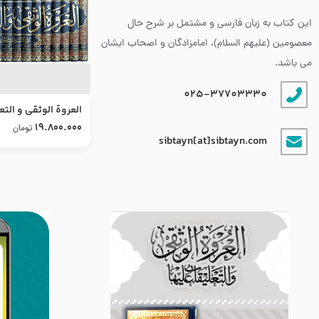
این کتاب به زبان فارسی و مشتمل بر شرح حال
معصومین (علیهم السلام)، امامزادگان و اصحاب ایشان
می باشد.
025-37703330
العروة الوثقى و التع
طرح جدید
19.800.000
تومان
sibtayn[at]sibtayn.com