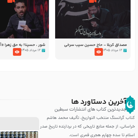
مصداق کربلا – حاج حسین سیب سرخی
شور ، حسینا! به‌ حق زهرا «أُنْظُ
عزاداری شب هفتم ماه محرّم 05
۱۲ مرداد ۱۴۰۵
۱۲ مرداد ۱۴۰۵
آخرین دستاورد ها
جدیدترین کتاب های انتشارات سبطین
کتاب گرانسنگ منتخب التواريخ، تألیف محمد هاشم
خراسانی، از جمله منابع تاریخی که در بردارنده تاریخ صدر
اسلام تا سده چهارم هجری قمری است.