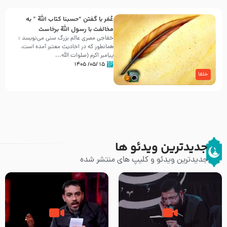
عُمَر با گفتن “حسبنا كتاب اللّه ” به
مخالفت با رسول اللّه برخاست
خفاجی مصری عالم بزرگ سنی می‌نویسد :
همانطور که در احادیث معتبر آمده است،
پیامبر اکرم (صلوات اللّه...
۱۵ /۰۵/ ۱۴۰۵
خلفا
جدیدترین ویدئو ها
جدیدترین ویدئو و کلیپ های منتشر شده