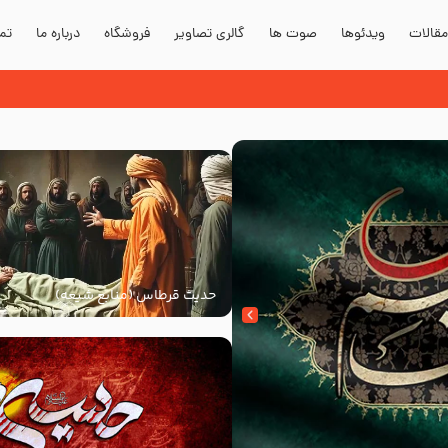
قالات
ویدئوها
صوت ها
گالری تصاویر
فروشگاه
درباره ما
تما
حدیث قرطاس (منابع شیعه)