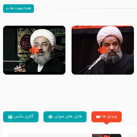
همه صوت ها
سلام جوانی که امام حسین علیه
زیارتی که اسباب رزق زیاد و عمر
السلام خودش جوابش را دادند
طولانی است حجت السلام حسین
-حجت الاسلام بندانی
یوسفی
ویدئو ها
فایل های صوتی
گالری عکس