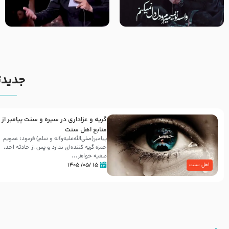
مصداق کربلا – حاج حسین سیب
شور ، حسینا! به‌ حق زهرا «أُنْظُرْ
سرخی
إِلَینا» – عزاداری شب هفتم ماه
محرّم 1405
جدیدت
گریه و عزاداری در سیره و سنت پیامبر از
منابع اهل سنت
پیامبر(صلی‌الله‌علیه‌وآله و سلم) فرمود: عمویم
حمزه گریه کننده‌ای ندارد و پس از حادثه احد،
صفیه خواهر...
۱۵ /۰۵/ ۱۴۰۵
اهل سنت