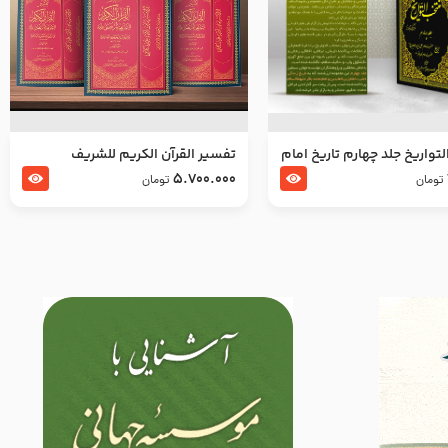
تواریخ جلد چهارم تاریخ امام
تفسير القرآن الكريم للشريف
بدین و امام محمد باقر
المرتضي قدس سرّه
5.700.000
تومان
تومان
لسلام