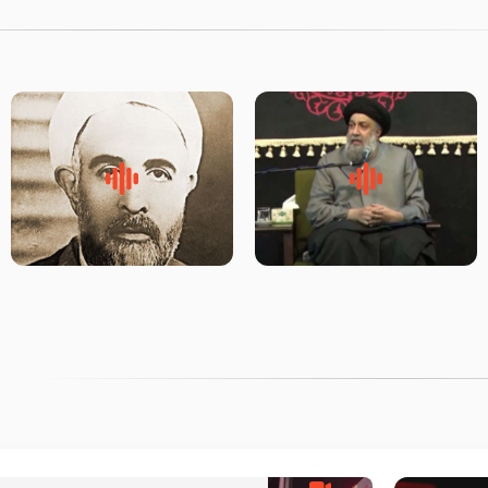
لقب حضرت رقیه سلام الله علیها
روضه‌ی مجلس یزید ملعون و
به چه معناست – حجت الاسلام
اسارت اهل‌بیت علیهم‌السلام –
علوی تهرانی
مرحوم حجت‌الاسلام شیخ علی
محدث زاده