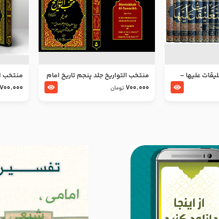
ليقات عليها –
منتخب التواریخ جلد پنجم تاریخ امام
منتخب ال
جعفر صادق و امام موسی بن جعفر
زین العا
700.000
700.000
تومان
علیهما السلام
علیهما ا