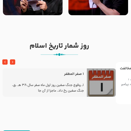
تک ، عبّاس، صاحب دل‌هاست –
من غلام نوکراتم من عاشق
حاج حنیف طاهری – عزاداری شب
کربلاتم – شور زمینه – شب هفتم
تاسوعا 1405
– محرم 1397 – کربلایی
محمدحسین پویانفر
روز شمار تاریخ اسلام
 مخالفت
1 صفر المظفر
:
پیامبر
ز
1ـ وقوع جنگ صفین روز اول ماه صفر سال 38 هـ .ق.
جنگ صفین رخ داد. ماجرا از آن جا