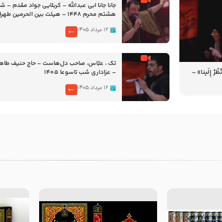
جانا جانا ابی عبدالله – کربلایی جواد مقدم – 
هشتم محرم 1448 – هیئت بین الحرمین طهران
۱۲ مرداد ۱۴۰۵
تک ، عبّاس، صاحب دل‌هاست – حاج حنیف طاه
رْ إِلَینا» –
– عزاداری شب تاسوعا 1405
14
۱۲ مرداد ۱۴۰۵