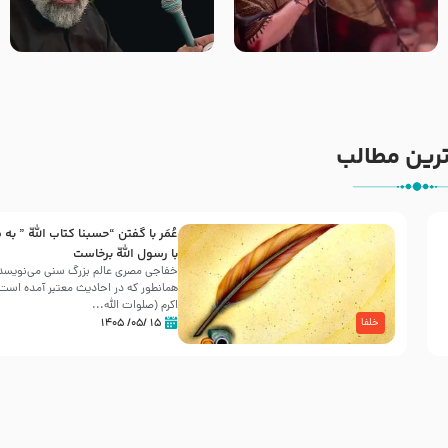
جانا جانا ابی عبدالله – کربلایی
مادر منم مثل تو خمیدم – حاج
جواد مقدم – شب هشتم محرم
محمود کریمی – شهادت حضرت
1448 – هیئت بین الحرمین طهران
رقیه علیها السلام – تیر ۱۴۰۵
هیئت رایة العباس علیه السلام
رین مطالب
عُمَر با گفتن “حسبنا كتاب اللّه ” به
30 صفر المظفر
با رسول اللّه برخاست
خفاجی مصری عالم بزرگ سنی می‌نویسد 
همانطور که در احادیث معتبر آمده است، 
شهادت حضرت علی بن موسی الرضا (علیه السلام) در رو
اکرم (صلوات اللّه...
آخـر صفر سـال 203 هـ .ق. هشـتمین اختر تابناک امامت
۱۵ /۰۵/ ۱۴۰۵
خلفا