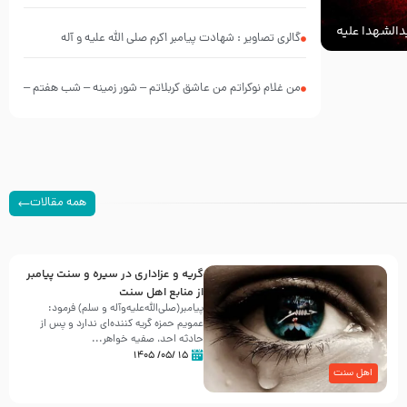
الشهدا علیه
گالری تصاویر : شهادت پیامبر اکرم صلی الله علیه و آله
من غلام نوکراتم من عاشق کربلاتم – شور زمینه – شب هفتم –
محرم 1397 – کربلایی محمدحسین پویانفر
همه مقالات
گریه و عزاداری در سیره و سنت پیامبر
از منابع اهل سنت
پیامبر(صلی‌الله‌علیه‌وآله و سلم) فرمود:
عمویم حمزه گریه کننده‌ای ندارد و پس از
حادثه احد، صفیه خواهر...
۱۵ /۰۵/ ۱۴۰۵
اهل سنت