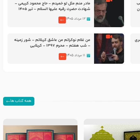
شب
مادر منم مثل تو خمیدم – حاج محمود کریمی –
شهادت حضرت رقیه علیها السلام – تیر ۱۴۰۵
هیئت رایة العباس علیه السلام
۱۲ مرداد ۱۴۰۵
ری
من غلام نوکراتم من عاشق کربلاتم – شور زمینه
– شب هفتم – محرم 1397 – کربلایی
محمدحسین پویانفر
۱۱ مرداد ۱۴۰۵
همه کتاب ها