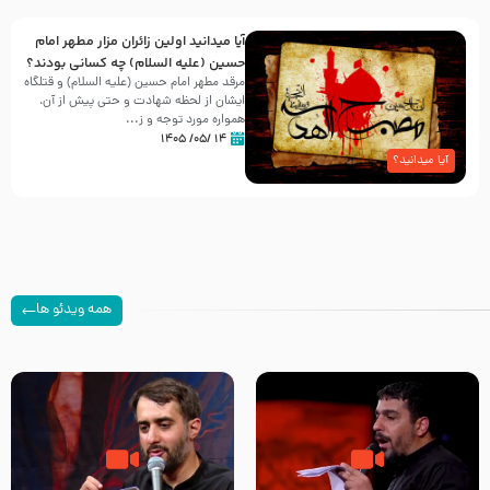
آیا میدانید اولین زائران مزار مطهر امام
حسین (علیه السلام) چه کسانی بودند؟
مرقد مطهر امام حسین (علیه السلام) و قتلگاه
ایشان از لحظه شهادت و حتی پیش از آن،
همواره مورد توجه و ز...
۱۴ /۰۵/ ۱۴۰۵
آیا میدانید؟
همه ویدئو ها