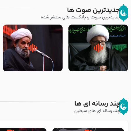
جدیدترین صوت ها
جدیدترین صوت و پادکست های منتشر شده
زوّار اربعین امام حسین (علیه
روضه جانسوز پاره های جگر امام
السلام) با این اشتیاق به زیارت
حسن مجتبی علیه السلام-حجت
بروند – آیت الله وحید خراسانی
الاسلام بندانی
چند رسانه ای ها
چند رسانه ای های سبطین