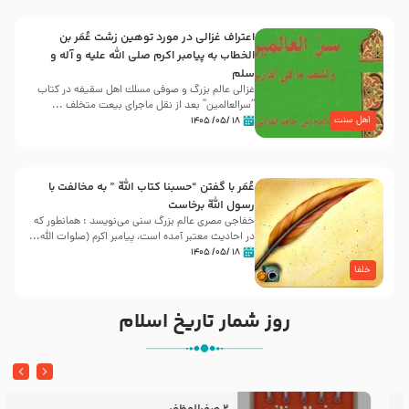
اعتراف غزالی در مورد توهین زشت عُمَر بن
الخطاب به پیامبر اکرم صلی الله علیه و آله و
سلم
غزالی عالم بزرگ و صوفی مسلك اهل سقيفه در کتاب
“سرالعالمین” بعد از نقل ماجرای بیعت متخلف ...
اهل سنت
۱۸ /۰۵/ ۱۴۰۵
عُمَر با گفتن “حسبنا كتاب اللّه ” به مخالفت با
رسول اللّه برخاست
خفاجی مصری عالم بزرگ سنی می‌نویسد : همانطور که
در احادیث معتبر آمده است، پیامبر اکرم (صلوات اللّه...
۱۸ /۰۵/ ۱۴۰۵
خلفا
روز شمار تاریخ اسلام