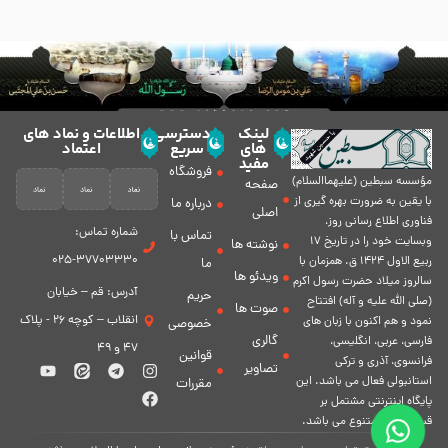
لینک
دسترسی
اطلاعات و نماد های
های
سریع
اعتماد
مفید
فروشگاه
مؤسسه سبطين (عليهماالسلام)
صفحه
با يقين به ضرورت بهره گیرى از
درباره ما
اصلی
فناورى اطلاع رسانى روز،
شماره تماس:
تماس با
وبسایت خود را در تاريخ 17
نوشته ها
37703330-025
ربيع الاول 1424 ق. همزمان با
ما
ویدئو ها
سالروز ميلاد حضرت رسول اكرم
آدرس: قم – خیابان
حریم
(صلی الله علیه و آله) افتتاح
صوت ها
انقلاب – کوچه 26 - پلاک
نمود و هم اكنون با زبان های
خصوصی
گالری
فارسی، عربى، انگلیسی،
47 و 49
قوانین
فرانسوی، آذری و ترکی
تصاویر
استانبولی فعال مى باشد. اين
مقررات
پايگاه اينترنتى مشتمل بر
قسمت هاى متنوع مى باشد.