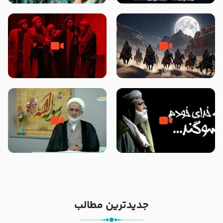
نوانمایش حرامیان در احرام – 1389
‌‌‌‌‌‌‌داستان ترور نافرجام رسول خدا
قسمتی از نوا نمایش بیرق ماندگار
صلی الله علیه و آله – شهادت
بیان توطئه های منافقین پیش از
پیامبر اکرم صلی الله علیه و آله
شهادت پیامبر اکرم صلی الله علیه
و آله
خطبه حضرت سلمان سه روز پس از
شهادت پیامبر اکرم صلی الله علیه
مادر داعش – حجت الاسلام جباری
و آله
جدیدترین مطالب