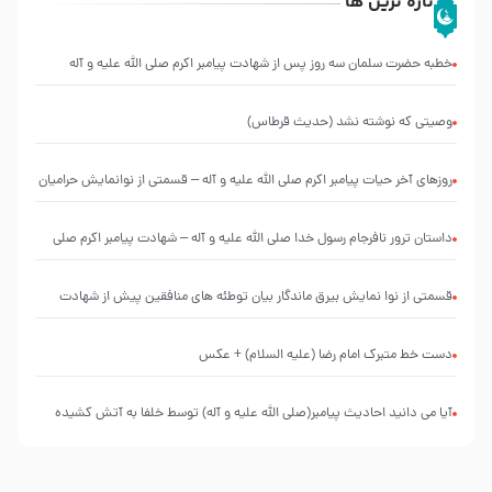
تازه ترین ها
خطبه حضرت سلمان سه روز پس از شهادت پیامبر اکرم صلی الله علیه و آله
وصیتی که نوشته نشد (حدیث قرطاس)
روزهای آخر حیات پیامبر اکرم صلی الله علیه و آله – قسمتی از نوانمایش حرامیان
در احرام – 1389
‌‌‌‌‌‌‌داستان ترور نافرجام رسول خدا صلی الله علیه و آله – شهادت پیامبر اکرم صلی
الله علیه و آله
قسمتی از نوا نمایش بیرق ماندگار بیان توطئه های منافقین پیش از شهادت
پیامبر اکرم صلی الله علیه و آله
دست خط متبرک امام رضا (علیه السلام) + عکس
آیا می دانید احادیث پیامبر(صلی الله علیه و آله) توسط خلفا به آتش کشیده
شد؟