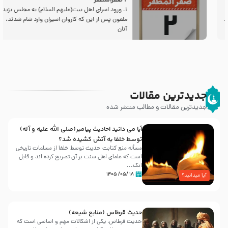
2 صفرالمظفر
1ـ ورود اسراى اهل بیت‌(علیهم السلام) به مجلس یزید
ملعون پس از این كه كاروان اسیران وارد شام شدند،
آنان
جدیدترین مقالات
جدیدترین مقالات و مطالب منتشر شده
آیا می دانید احادیث پیامبر(صلی الله علیه و آله)
توسط خلفا به آتش کشیده شد؟
مسأله منع کتابت حدیث توسط خلفا از مسلمات تاریخی
است که علمای اهل سنت بر آن تصریح کرده اند و قابل
انک...
۱۸ /۰۵/ ۱۴۰۵
آیا میدانید؟
حدیث قرطاس (منابع شیعه)
حدیث قرطاس، یکی از اشکالات مهم و اساسی است که