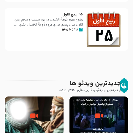
25 ربيع الاول
وقوع غزوه دُومةُ الجَندل در روز بیست و پنجم ربیع
الاول سال پنجم هـ .ق غزوه دُومةُ الجَندل اتفاق ا...
۱۸ /۰۵/ ۱۴۰۵
جدیدترین ویدئو ها
جدیدترین ویدئو و کلیپ های منتشر شده
روزهای آخر حیات پیامبر اکرم صلی
وصیتی که نوشته نشد (حدیث
الله علیه و آله – قسمتی از
قرطاس)