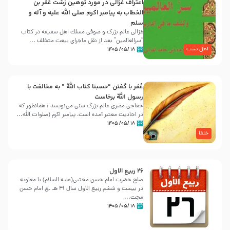
اعتراف غزالی در مورد توهین زشت عُمَر بن
الخطاب به پیامبر اکرم صلی الله علیه و آله و
سلم
غزالی عالم بزرگ و صوفی مسلك اهل سقيفه در کتاب
“سرالعالمین” بعد از نقل ماجرای بیعت متخلف ...
اهل سنت
۱۸ /۰۵/ ۱۴۰۵
عُمَر با گفتن “حسبنا كتاب اللّه ” به مخالفت با
رسول اللّه برخاست
خفاجی مصری عالم بزرگ سنی می‌نویسد : همانطور که
در احادیث معتبر آمده است، پیامبر اکرم (صلوات اللّه...
۱۸ /۰۵/ ۱۴۰۵
خلفا
26 ربيع الاول
صلح حضرت امام حسن مجتبی(علیه السلام) با معاویه
در بیست و ششم ربیع الاول سال 41 هـ .ق امام حسن
مجت...
۱۸ /۰۵/ ۱۴۰۵