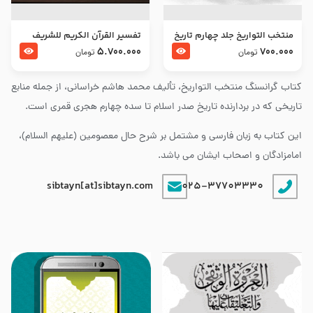
منتخب التواریخ جلد چهارم تاریخ
تفسير القرآن الكريم للشريف
امام زین العابدین و امام محمد
المرتضي قدس سرّه
5.700.000
700.000
تومان
تومان
باقر علیهما السلام
کتاب گرانسنگ منتخب التواريخ، تألیف محمد هاشم خراسانی، از جمله منابع
تاریخی که در بردارنده تاریخ صدر اسلام تا سده چهارم هجری قمری است.
این کتاب به زبان فارسی و مشتمل بر شرح حال معصومین (علیهم السلام)،
امامزادگان و اصحاب ایشان می باشد.
sibtayn[at]sibtayn.com
025-37703330