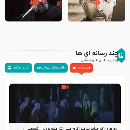
روضه‌ی مجلس یزید ملعون و
سلام جوانی که امام حسین علیه
اسارت اهل‌بیت علیهم‌السلام –
السلام خودش جوابش را دادند
مرحوم حجت‌الاسلام شیخ علی
-حجت الاسلام بندانی
محدث زاده
چند رسانه ای ها
چند رسانه ای های سبطین
ویدئو ها
فایل های صوتی
گالری عکس
روزهای آخر حیات پیامبر اکرم صلی الله علیه و آله – قسمتی از