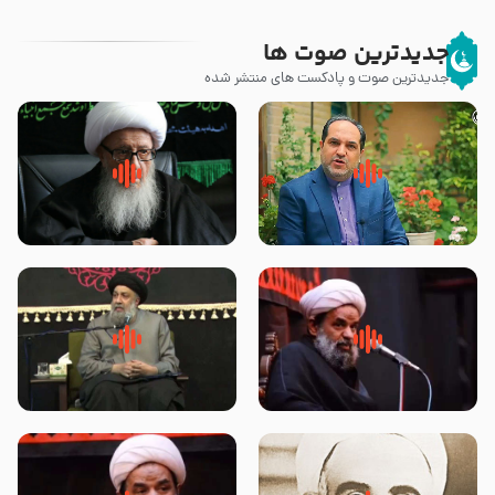
جدیدترین صوت ها
جدیدترین صوت و پادکست های منتشر شده
پیامبر صلی الله علیه وآله و سلم
زوّار اربعین امام حسین (علیه
فرمودند وای بر بچه های آخر
السلام) با این اشتیاق به زیارت
الزمان- دکتر هزار
بروند – آیت الله وحید خراسانی
روضه جانسوز پاره های جگر امام
لقب حضرت رقیه سلام الله علیها به
حسن مجتبی علیه السلام-حجت
چه معناست – حجت الاسلام علوی
الاسلام بندانی
تهرانی