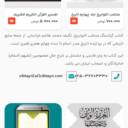
منتخب التواریخ جلد چهارم تاریخ
تفسير القرآن الكريم للشريف
امام زین العابدین و امام محمد
المرتضي قدس سرّه
5.700.000
700.000
تومان
تومان
باقر علیهما السلام
کتاب گرانسنگ منتخب التواريخ، تألیف محمد هاشم خراسانی، از جمله منابع
تاریخی که در بردارنده تاریخ صدر اسلام تا سده چهارم هجری قمری است.
این کتاب به زبان فارسی و مشتمل بر شرح حال معصومین (علیهم السلام)،
امامزادگان و اصحاب ایشان می باشد.
sibtayn[at]sibtayn.com
025-37703330