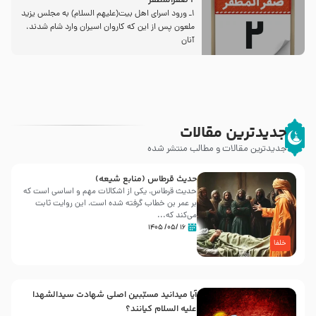
2 صفرالمظفر
1ـ ورود اسراى اهل بیت‌(علیهم السلام) به مجلس یزید
ملعون پس از این كه كاروان اسیران وارد شام شدند،
آنان
جدیدترین مقالات
جدیدترین مقالات و مطالب منتشر شده
حدیث قرطاس (منابع شیعه)
حدیث قرطاس، یکی از اشکالات مهم و اساسی است که
بر عمر بن خطاب گرفته شده است، این روایت ثابت
می‌کند که...
۱۶ /۰۵/ ۱۴۰۵
خلفا
آیا میدانید مسبّبین اصلی شهادت سیدالشهدا
علیه ‌السلام کیانند؟