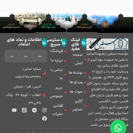
لینک
دسترسی
اطلاعات و نماد های
های
سریع
اعتماد
مفید
فروشگاه
مؤسسه سبطين (عليهماالسلام)
صفحه
با يقين به ضرورت بهره گیرى از
درباره ما
اصلی
فناورى اطلاع رسانى روز،
شماره تماس:
تماس با
وبسایت خود را در تاريخ 17
نوشته ها
37703330-025
ربيع الاول 1424 ق. همزمان با
ما
ویدئو ها
سالروز ميلاد حضرت رسول اكرم
آدرس: قم – خیابان
حریم
(صلی الله علیه و آله) افتتاح
صوت ها
انقلاب – کوچه 26 - پلاک
نمود و هم اكنون با زبان های
خصوصی
گالری
فارسی، عربى، انگلیسی،
47 و 49
قوانین
فرانسوی، آذری و ترکی
تصاویر
استانبولی فعال مى باشد. اين
مقررات
پايگاه اينترنتى مشتمل بر
قسمت هاى متنوع مى باشد.