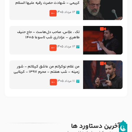
کریمی – شهادت حضرت رقیه علیها السلام
– تیر ۱۴۰۵ هیئت رایة العباس علیه السلام
۱۲ مرداد ۱۴۰۵
تک ، عبّاس، صاحب دل‌هاست – حاج حنیف
طاهری – عزاداری شب تاسوعا 1405
۱۲ مرداد ۱۴۰۵
من غلام نوکراتم من عاشق کربلاتم – شور
زمینه – شب هفتم – محرم 1397 – کربلایی
محمدحسین پویانفر
۱۱ مرداد ۱۴۰۵
آخرین دستاورد ها