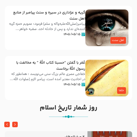
گریه و عزاداری در سیره و سنت پیامبر از منابع
اهل سنت
پیامبر(صلی‌الله‌علیه‌وآله و سلم) فرمود: عمویم حمزه گریه
کننده‌ای ندارد و پس از حادثه احد، صفیه خواهر...
۱۵ /۰۵/ ۱۴۰۵
اهل سنت
عُمَر با گفتن “حسبنا كتاب اللّه ” به مخالفت با
رسول اللّه برخاست
خفاجی مصری عالم بزرگ سنی می‌نویسد : همانطور که
در احادیث معتبر آمده است، پیامبر اکرم (صلوات اللّه...
۱۵ /۰۵/ ۱۴۰۵
خلفا
روز شمار تاریخ اسلام