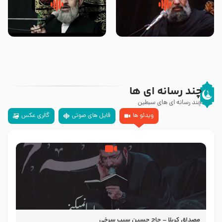
سلام جوانی که امام حسین علیه
زیارتی که اسباب رزق زیاد و عمر
السلام خودش جوابش را دادند
طولانی است حجت السلام حسین
-حجت الاسلام بندانی
یوسفی
چند رسانه ای ها
چند رسانه ای های سبطین
ویدئو ها
فایل های صوتی
گالری عکس
مصداق کربلا – حاج حسین سیب سرخی