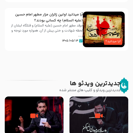
آیا میدانید اولین زائران مزار مطهر امام حسین
(علیه السلام) چه کسانی بودند؟
مرقد مطهر امام حسین (علیه السلام) و قتلگاه ایشان از
لحظه شهادت و حتی پیش از آن، همواره مورد توجه و
ز...
۱۴ /۰۵/ ۱۴۰۵
آیا میدانید؟
جدیدترین ویدئو ها
جدیدترین ویدئو و کلیپ های منتشر شده
مصداق کربلا – حاج حسین سیب
شور ، حسینا! به‌ حق زهرا «أُنْظُرْ
سرخی
إِلَینا» – عزاداری شب هفتم ماه