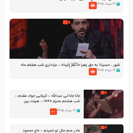
۱۲ مرداد ۱۴۰۵
شور ، حسینا! به‌ حق زهرا «أُنْظُرْ إِلَینا» – عزاداری شب هفتم ماه
محرّم 1405
۱۲ مرداد ۱۴۰۵
جانا جانا ابی عبدالله – کربلایی جواد مقدم –
شب هشتم محرم 1448 – هیئت بین
الحرمین طهران
۱۲ مرداد ۱۴۰۵
مادر منم مثل تو خمیدم – حاج محمود