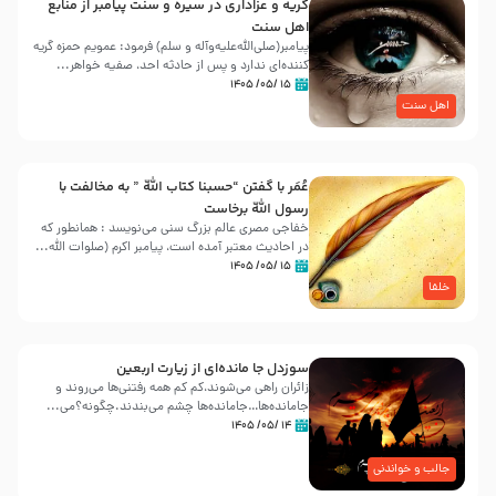
گریه و عزاداری در سیره و سنت پیامبر از منابع
اهل سنت
پیامبر(صلی‌الله‌علیه‌وآله و سلم) فرمود: عمویم حمزه گریه
کننده‌ای ندارد و پس از حادثه احد، صفیه خواهر...
۱۵ /۰۵/ ۱۴۰۵
اهل سنت
عُمَر با گفتن “حسبنا كتاب اللّه ” به مخالفت با
رسول اللّه برخاست
خفاجی مصری عالم بزرگ سنی می‌نویسد : همانطور که
در احادیث معتبر آمده است، پیامبر اکرم (صلوات اللّه...
۱۵ /۰۵/ ۱۴۰۵
خلفا
سوزدل جا مانده‌ای از زیارت اربعین
زائران راهی می‌شوند،کم‌ کم همه رفتنی‌ها می‌روند و
جامانده‌ها…جامانده‌ها چشم می‌بندند.چگونه؟می‌...
۱۴ /۰۵/ ۱۴۰۵
جالب و خواندنی