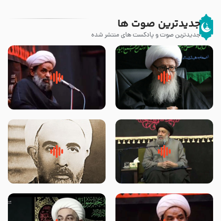
جدیدترین صوت ها
جدیدترین صوت و پادکست های منتشر شده
زوّار اربعین امام حسین (علیه
روضه جانسوز پاره های جگر امام
السلام) با این اشتیاق به زیارت
حسن مجتبی علیه السلام-حجت
بروند – آیت الله وحید خراسانی
الاسلام بندانی
لقب حضرت رقیه سلام الله علیها به
روضه‌ی مجلس یزید ملعون و
چه معناست – حجت الاسلام علوی
اسارت اهل‌بیت علیهم‌السلام –
تهرانی
مرحوم حجت‌الاسلام شیخ علی
محدث زاده