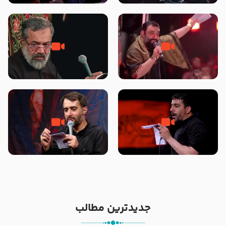
محرّم 1405
جانا جانا ابی عبدالله – کربلایی جواد
مادر منم مثل تو خمیدم – حاج
مقدم – شب هشتم محرم 1448 –
محمود کریمی – شهادت حضرت
هیئت بین الحرمین طهران
رقیه علیها السلام – تیر ۱۴۰۵
هیئت رایة العباس علیه السلام
تک ، عبّاس، صاحب دل‌هاست –
من غلام نوکراتم من عاشق کربلاتم
حاج حنیف طاهری – عزاداری شب
– شور زمینه – شب هفتم – محرم
تاسوعا 1405
1397 – کربلایی محمدحسین
پویانفر
جدیدترین مطالب