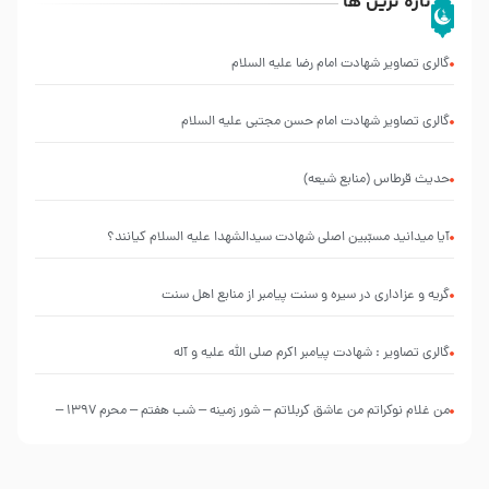
تازه ترین ها
گالری تصاویر شهادت امام رضا علیه السلام
گالری تصاویر شهادت امام حسن مجتبی علیه السلام
حدیث قرطاس (منابع شیعه)
آیا میدانید مسبّبین اصلی شهادت سیدالشهدا علیه ‌السلام کیانند؟
گریه و عزاداری در سیره و سنت پیامبر از منابع اهل سنت
گالری تصاویر : شهادت پیامبر اکرم صلی الله علیه و آله
من غلام نوکراتم من عاشق کربلاتم – شور زمینه – شب هفتم – محرم 1397 –
کربلایی محمدحسین پویانفر