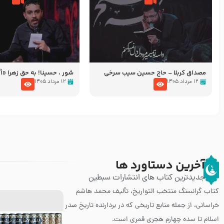
مصداق کربلا – حاج حسین سیب سرخی
شور ، حسینا! به‌ حق زهرا «أُنْظُ
عزاداری شب هفتم ماه محرّم 05
۱۲ مرداد ۱۴۰۵
۱۲ مرداد ۱۴۰۵
آخرین دستاورد ها
جدیدترین کتاب های انتشارات سبطین
کتاب گرانسنگ منتخب التواريخ، تألیف محمد هاشم
خراسانی، از جمله منابع تاریخی که در بردارنده تاریخ صدر
اسلام تا سده چهارم هجری قمری است.