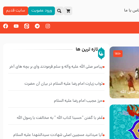
س با ما
ورود عضویت
سایت قدیم
تازه ترین ها
خلفا
پیامبر صلی الله علیه وآله و سلم فرمودند وای بر بچه های آخر
الزمان- دکتر هزار
ثواب زیارت امام رضا علیه السلام در بیان آن حضرت
ر صلی الله
حرز عجیب امام رضا علیه السلام
عُمَر با گفتن “حسبنا كتاب اللّه ” به مخالفت با رسول اللّه
برخاست
آیا میدانید مسبّبین اصلی شهادت سیدالشهدا علیه ‌السلام