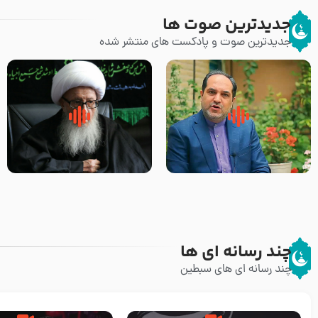
جدیدترین صوت ها
جدیدترین صوت و پادکست های منتشر شده
پیامبر صلی الله علیه وآله و سلم
زوّار اربعین امام حسین (علیه
فرمودند وای بر بچه های آخر
السلام) با این اشتیاق به زیارت
الزمان- دکتر هزار
بروند – آیت الله وحید خراسانی
چند رسانه ای ها
چند رسانه ای های سبطین