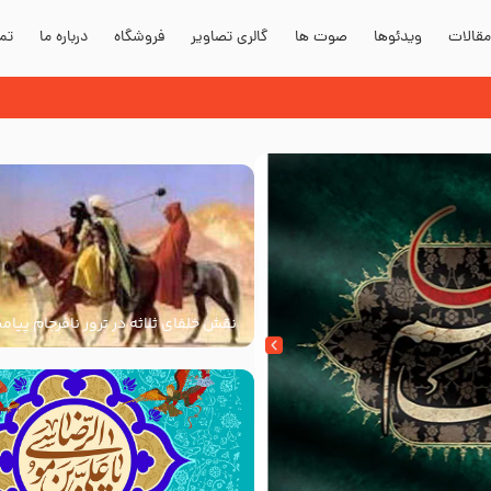
قالات
ویدئوها
صوت ها
گالری تصاویر
فروشگاه
درباره ما
تما
نقش خلفای ثلاثه در ترور نافرجام پیامب
علیه و آله و سلم