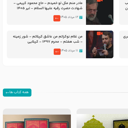
شب
مادر منم مثل تو خمیدم – حاج محمود کریمی –
شهادت حضرت رقیه علیها السلام – تیر ۱۴۰۵
هیئت رایة العباس علیه السلام
۱۲ مرداد ۱۴۰۵
ری
من غلام نوکراتم من عاشق کربلاتم – شور زمینه
– شب هفتم – محرم 1397 – کربلایی
محمدحسین پویانفر
۱۱ مرداد ۱۴۰۵
همه کتاب ها