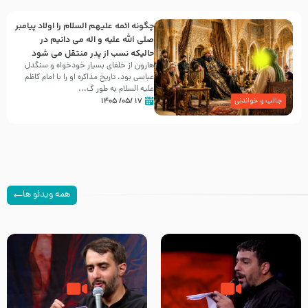
چگونه ائمه علیهم السلام را اولاد پیامبر
صلی الله علیه و اله می دانیم در
حالیکه نسب از پدر منتقل می شود
هارون از خلفای بسیار خودخواه و سنگدل
عباسی بود. تاریخ مذاکره او را با امام کاظم
علیه السلام به طور گ...
۱۷ /۰۵/ ۱۴۰۵
جالب و خواندنی
همه ویدئو ها