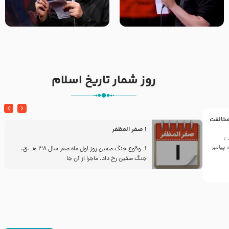
تک ، عبّاس، صاحب دل‌هاست –
من غلام نوکراتم من عاشق
حاج حنیف طاهری – عزاداری شب
کربلاتم – شور زمینه – شب هفتم
تاسوعا 1405
– محرم 1397 – کربلایی
محمدحسین پویانفر
روز شمار تاریخ اسلام
 مخالفت
1 صفر المظفر
:
پیامبر
ز
1ـ وقوع جنگ صفین روز اول ماه صفر سال 38 هـ .ق.
جنگ صفین رخ داد. ماجرا از آن جا