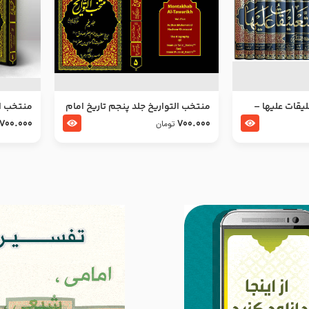
ليقات عليها –
منتخب التواریخ جلد پنجم تاریخ امام
منتخب ال
جعفر صادق و امام موسی بن جعفر
زین العا
700.000
700.000
تومان
علیهما السلام
علیهما ا