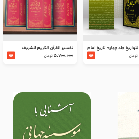
تواریخ جلد چهارم تاریخ امام
تفسير القرآن الكريم للشريف
بدین و امام محمد باقر
المرتضي قدس سرّه
5.700.000
تومان
تومان
لسلام