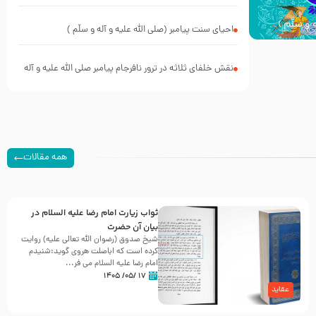
کیانند؟
 و سلّم )
احیای سنت پیامبر (صلی الله علیه و آله و سلّم )
نقش خلفای ثلاثه در ترور نافرجام پیامبر صلی الله علیه و آله
و سلم
همه مقالات
ثواب زیارت امام رضا علیه السلام در
بیان آن حضرت
شیخ صدوق (رضوان الله تعالی علیه) روایت
کرده است که اباصلت هروی گوید:شنیدم
امام رضا علیه السلام می فر...
۱۷ /۰۵/ ۱۴۰۵
عقاید