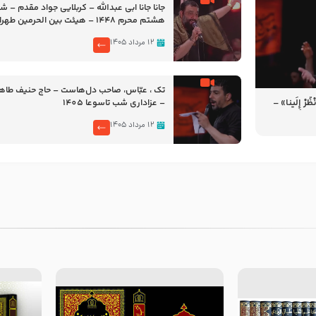
جانا جانا ابی عبدالله – کربلایی جواد مقدم – 
هشتم محرم 1448 – هیئت بین الحرمین طهران
۱۲ مرداد ۱۴۰۵
تک ، عبّاس، صاحب دل‌هاست – حاج حنیف طاه
رْ إِلَینا» –
– عزاداری شب تاسوعا 1405
14
۱۲ مرداد ۱۴۰۵