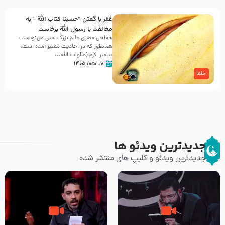
عُمَر با گفتن “حسبنا كتاب اللّه ” به
مخالفت با رسول اللّه برخاست
خفاجی مصری عالم بزرگ سنی می‌نویسد :
همانطور که در احادیث معتبر آمده است،
پیامبر اکرم (صلوات اللّه...
۱۷ /۰۵/ ۱۴۰۵
خلفا
جدیدترین ویدئو ها
جدیدترین ویدئو و کلیپ های منتشر شده