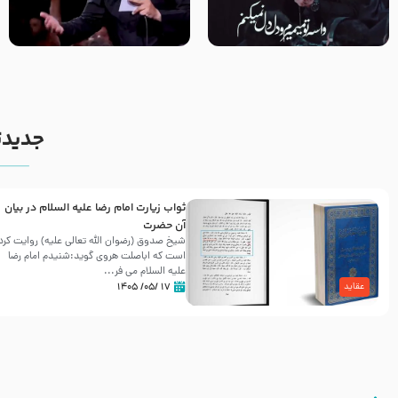
مصداق کربلا – حاج حسین سیب
شور ، حسینا! به‌ حق زهرا «أُنْظُرْ
سرخی
إِلَینا» – عزاداری شب هفتم ماه
محرّم 1405
جدیدت
ثواب زیارت امام رضا علیه السلام در بیان
آن حضرت
شیخ صدوق (رضوان الله تعالی علیه) روایت کرد
است که اباصلت هروی گوید:شنیدم امام رضا
علیه السلام می فر...
۱۷ /۰۵/ ۱۴۰۵
عقاید