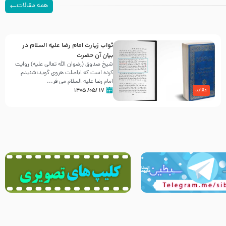
همه مقالات
ثواب زیارت امام رضا علیه السلام در
بیان آن حضرت
شیخ صدوق (رضوان الله تعالی علیه) روایت
کرده است که اباصلت هروی گوید:شنیدم
امام رضا علیه السلام می فر...
۱۷ /۰۵/ ۱۴۰۵
عقاید