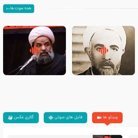
همه صوت ها
روضه‌ی مجلس یزید ملعون و
سلام جوانی که امام حسین علیه
اسارت اهل‌بیت علیهم‌السلام –
السلام خودش جوابش را دادند
مرحوم حجت‌الاسلام شیخ علی
-حجت الاسلام بندانی
محدث زاده
ویدئو ها
فایل های صوتی
گالری عکس