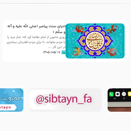
احیای سنت پیامبر (صلی الله علیه و آله
و سلّم )
روزی مامون از امام تقاضا کرد که: نماز عید را
با مردم بخواند، تا برای مردم اطمینان بیشتری
در این کار ...
۱۷ /۰۵/ ۱۴۰۵