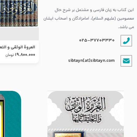
این کتاب به زبان فارسی و مشتمل بر شرح حال
معصومین (علیهم السلام)، امامزادگان و اصحاب ایشان
می باشد.
025-37703330
العروة الوثقى و التع
طرح جدید
19.800.000
تومان
sibtayn[at]sibtayn.com