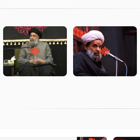
روضه جانسوز پاره های جگر امام
لقب حضرت رقیه سلام الله علیها
حسن مجتبی علیه السلام-حجت
به چه معناست – حجت الاسلام
الاسلام بندانی
علوی تهرانی