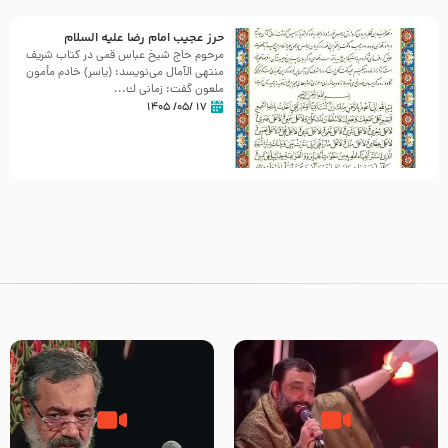
حرز عجیب امام رضا علیه السلام
مرحوم حاج شیخ عباس قمی در کتاب شریف
منتهی الآمال می‌نویسد: (ياسر) خادم مأمون
ملعون گفت: زمانى ك...
۱۷ /۰۵/ ۱۴۰۵