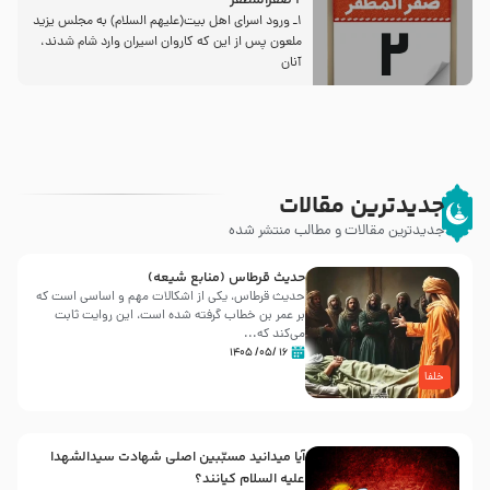
2 صفرالمظفر
1ـ ورود اسراى اهل بیت‌(علیهم السلام) به مجلس یزید
ملعون پس از این كه كاروان اسیران وارد شام شدند،
آنان
جدیدترین مقالات
جدیدترین مقالات و مطالب منتشر شده
حدیث قرطاس (منابع شیعه)
حدیث قرطاس، یکی از اشکالات مهم و اساسی است که
بر عمر بن خطاب گرفته شده است، این روایت ثابت
می‌کند که...
۱۶ /۰۵/ ۱۴۰۵
خلفا
آیا میدانید مسبّبین اصلی شهادت سیدالشهدا
علیه ‌السلام کیانند؟