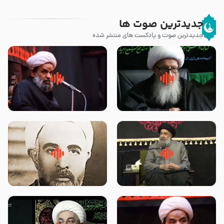
جدیدترین صوت ها
جدیدترین صوت و پادکست های منتشر شده
زوّار اربعین امام حسین (علیه
روضه جانسوز پاره های جگر امام
السلام) با این اشتیاق به زیارت
حسن مجتبی علیه السلام-حجت
بروند – آیت الله وحید خراسانی
الاسلام بندانی
لقب حضرت رقیه سلام الله علیها به
روضه‌ی مجلس یزید ملعون و
چه معناست – حجت الاسلام علوی
اسارت اهل‌بیت علیهم‌السلام –
تهرانی
مرحوم حجت‌الاسلام شیخ علی
محدث زاده