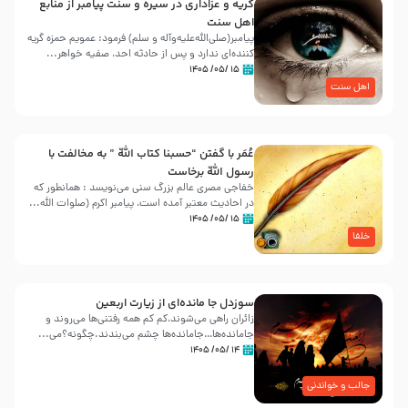
گریه و عزاداری در سیره و سنت پیامبر از منابع
اهل سنت
پیامبر(صلی‌الله‌علیه‌وآله و سلم) فرمود: عمویم حمزه گریه
کننده‌ای ندارد و پس از حادثه احد، صفیه خواهر...
۱۵ /۰۵/ ۱۴۰۵
اهل سنت
عُمَر با گفتن “حسبنا كتاب اللّه ” به مخالفت با
رسول اللّه برخاست
خفاجی مصری عالم بزرگ سنی می‌نویسد : همانطور که
در احادیث معتبر آمده است، پیامبر اکرم (صلوات اللّه...
۱۵ /۰۵/ ۱۴۰۵
خلفا
سوزدل جا مانده‌ای از زیارت اربعین
زائران راهی می‌شوند،کم‌ کم همه رفتنی‌ها می‌روند و
جامانده‌ها…جامانده‌ها چشم می‌بندند.چگونه؟می‌...
۱۴ /۰۵/ ۱۴۰۵
جالب و خواندنی