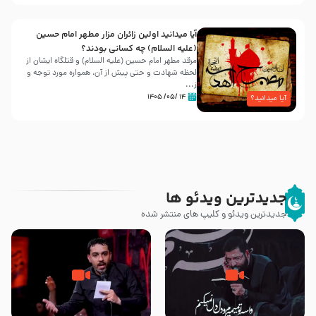
آیا میدانید اولین زائران مزار مطهر امام حسین
(علیه السلام) چه کسانی بودند؟
مرقد مطهر امام حسین (علیه السلام) و قتلگاه ایشان از
لحظه شهادت و حتی پیش از آن، همواره مورد توجه و
ز...
۱۴ /۰۵/ ۱۴۰۵
آیا میدانید؟
جدیدترین ویدئو ها
جدیدترین ویدئو و کلیپ های منتشر شده
مصداق کربلا – حاج حسین سیب
شور ، حسینا! به‌ حق زهرا «أُنْظُرْ
سرخی
إِلَینا» – عزاداری شب هفتم ماه