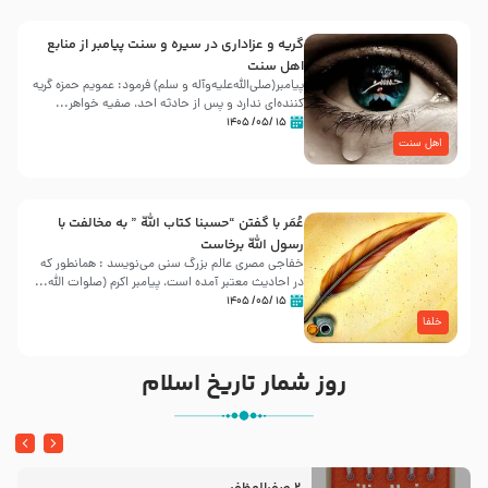
گریه و عزاداری در سیره و سنت پیامبر از منابع
اهل سنت
پیامبر(صلی‌الله‌علیه‌وآله و سلم) فرمود: عمویم حمزه گریه
کننده‌ای ندارد و پس از حادثه احد، صفیه خواهر...
۱۵ /۰۵/ ۱۴۰۵
اهل سنت
عُمَر با گفتن “حسبنا كتاب اللّه ” به مخالفت با
رسول اللّه برخاست
خفاجی مصری عالم بزرگ سنی می‌نویسد : همانطور که
در احادیث معتبر آمده است، پیامبر اکرم (صلوات اللّه...
۱۵ /۰۵/ ۱۴۰۵
خلفا
روز شمار تاریخ اسلام