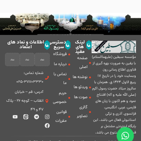
لینک
دسترسی
اطلاعات و نماد های
های
سریع
اعتماد
مفید
فروشگاه
مؤسسه سبطين (عليهماالسلام)
صفحه
با يقين به ضرورت بهره گیرى از
درباره ما
اصلی
فناورى اطلاع رسانى روز،
شماره تماس:
تماس با
وبسایت خود را در تاريخ 17
نوشته ها
37703330-025
ربيع الاول 1424 ق. همزمان با
ما
ویدئو ها
سالروز ميلاد حضرت رسول اكرم
آدرس: قم – خیابان
حریم
(صلی الله علیه و آله) افتتاح
صوت ها
انقلاب – کوچه 26 - پلاک
نمود و هم اكنون با زبان های
خصوصی
گالری
فارسی، عربى، انگلیسی،
47 و 49
قوانین
فرانسوی، آذری و ترکی
تصاویر
استانبولی فعال مى باشد. اين
مقررات
پايگاه اينترنتى مشتمل بر
قسمت هاى متنوع مى باشد.