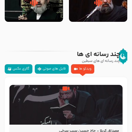
سلام جوانی که امام حسین علیه
زیارتی که اسباب رزق زیاد و عمر
السلام خودش جوابش را دادند
طولانی است حجت السلام حسین
-حجت الاسلام بندانی
یوسفی
چند رسانه ای ها
چند رسانه ای های سبطین
ویدئو ها
فایل های صوتی
گالری عکس
مصداق کربلا – حاج حسین سیب سرخی