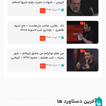
کریمی – شهادت حضرت رقیه علیها السلام
– تیر ۱۴۰۵ هیئت رایة العباس علیه السلام
۱۲ مرداد ۱۴۰۵
تک ، عبّاس، صاحب دل‌هاست – حاج حنیف
طاهری – عزاداری شب تاسوعا 1405
۱۲ مرداد ۱۴۰۵
من غلام نوکراتم من عاشق کربلاتم – شور
زمینه – شب هفتم – محرم 1397 – کربلایی
محمدحسین پویانفر
۱۱ مرداد ۱۴۰۵
آخرین دستاورد ها