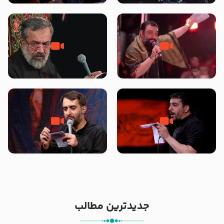
محرّم 1405
جانا جانا ابی عبدالله – کربلایی جواد
مادر منم مثل تو خمیدم – حاج
مقدم – شب هشتم محرم 1448 –
محمود کریمی – شهادت حضرت
هیئت بین الحرمین طهران
رقیه علیها السلام – تیر ۱۴۰۵
هیئت رایة العباس علیه السلام
تک ، عبّاس، صاحب دل‌هاست –
من غلام نوکراتم من عاشق کربلاتم
حاج حنیف طاهری – عزاداری شب
– شور زمینه – شب هفتم – محرم
تاسوعا 1405
1397 – کربلایی محمدحسین
پویانفر
جدیدترین مطالب