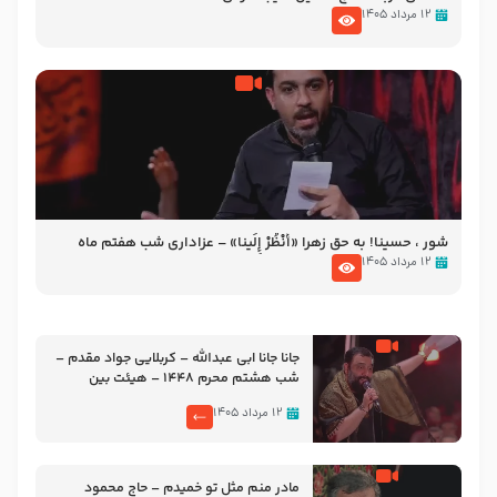
۱۲ مرداد ۱۴۰۵
شور ، حسینا! به‌ حق زهرا «أُنْظُرْ إِلَینا» – عزاداری شب هفتم ماه
محرّم 1405
۱۲ مرداد ۱۴۰۵
جانا جانا ابی عبدالله – کربلایی جواد مقدم –
شب هشتم محرم 1448 – هیئت بین
الحرمین طهران
۱۲ مرداد ۱۴۰۵
مادر منم مثل تو خمیدم – حاج محمود