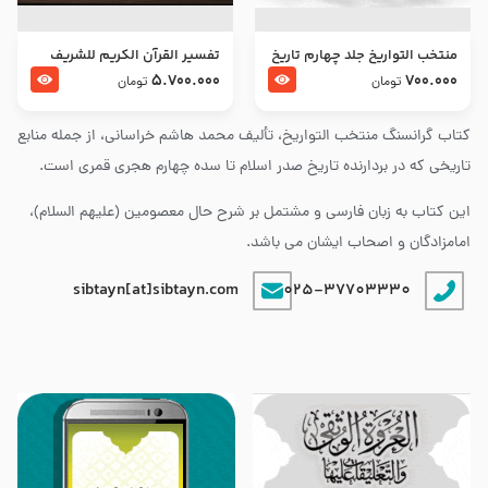
منتخب التواریخ جلد چهارم تاریخ
تفسير القرآن الكريم للشريف
امام زین العابدین و امام محمد
المرتضي قدس سرّه
5.700.000
700.000
تومان
تومان
باقر علیهما السلام
کتاب گرانسنگ منتخب التواريخ، تألیف محمد هاشم خراسانی، از جمله منابع
تاریخی که در بردارنده تاریخ صدر اسلام تا سده چهارم هجری قمری است.
این کتاب به زبان فارسی و مشتمل بر شرح حال معصومین (علیهم السلام)،
امامزادگان و اصحاب ایشان می باشد.
sibtayn[at]sibtayn.com
025-37703330