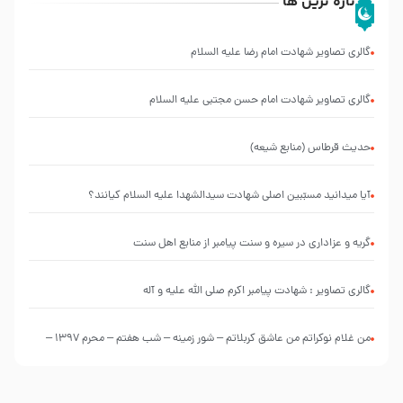
تازه ترین ها
گالری تصاویر شهادت امام رضا علیه السلام
گالری تصاویر شهادت امام حسن مجتبی علیه السلام
حدیث قرطاس (منابع شیعه)
آیا میدانید مسبّبین اصلی شهادت سیدالشهدا علیه ‌السلام کیانند؟
گریه و عزاداری در سیره و سنت پیامبر از منابع اهل سنت
گالری تصاویر : شهادت پیامبر اکرم صلی الله علیه و آله
من غلام نوکراتم من عاشق کربلاتم – شور زمینه – شب هفتم – محرم 1397 –
کربلایی محمدحسین پویانفر