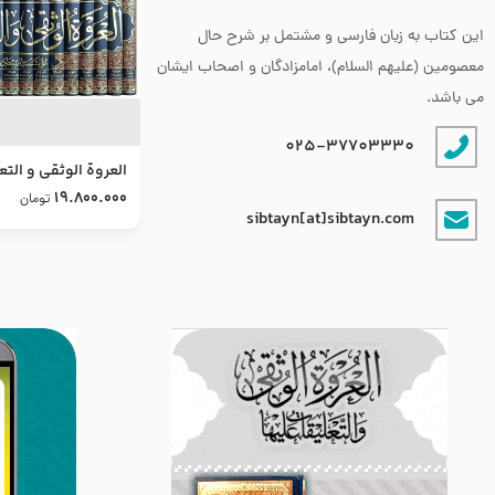
این کتاب به زبان فارسی و مشتمل بر شرح حال
معصومین (علیهم السلام)، امامزادگان و اصحاب ایشان
می باشد.
025-37703330
العروة الوثقى و التع
طرح جدید
19.800.000
تومان
sibtayn[at]sibtayn.com