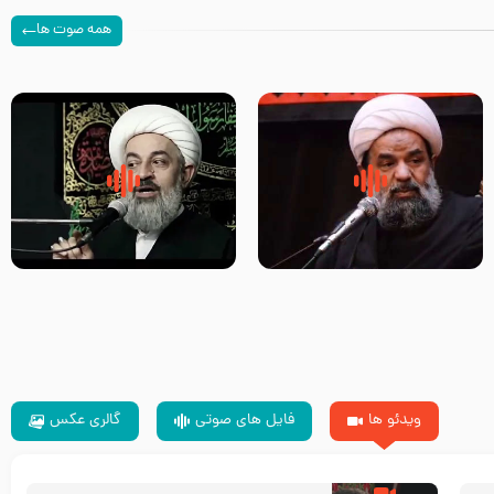
همه صوت ها
سلام جوانی که امام حسین علیه
زیارتی که اسباب رزق زیاد و عمر
السلام خودش جوابش را دادند
طولانی است حجت السلام حسین
-حجت الاسلام بندانی
یوسفی
ویدئو ها
فایل های صوتی
گالری عکس