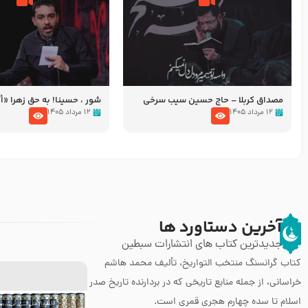
مصداق کربلا – حاج حسین سیب سرخی
شور ، حسینا! به‌ حق زهرا «أُنْظُ
عزاداری شب هفتم ماه محرّم 05
۱۲ مرداد ۱۴۰۵
۱۲ مرداد ۱۴۰۵
آخرین دستاورد ها
جدیدترین کتاب های انتشارات سبطین
کتاب گرانسنگ منتخب التواريخ، تألیف محمد هاشم
خراسانی، از جمله منابع تاریخی که در بردارنده تاریخ صدر
اسلام تا سده چهارم هجری قمری است.