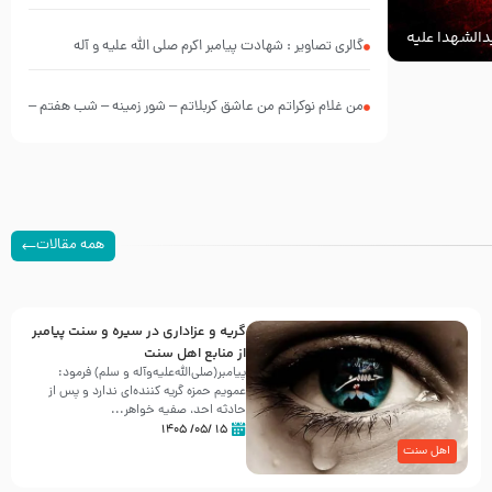
الشهدا علیه
گالری تصاویر : شهادت پیامبر اکرم صلی الله علیه و آله
من غلام نوکراتم من عاشق کربلاتم – شور زمینه – شب هفتم –
محرم 1397 – کربلایی محمدحسین پویانفر
همه مقالات
گریه و عزاداری در سیره و سنت پیامبر
از منابع اهل سنت
پیامبر(صلی‌الله‌علیه‌وآله و سلم) فرمود:
عمویم حمزه گریه کننده‌ای ندارد و پس از
حادثه احد، صفیه خواهر...
۱۵ /۰۵/ ۱۴۰۵
اهل سنت