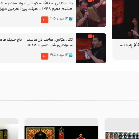
جانا جانا ابی عبدالله – کربلایی جواد مقدم – 
هشتم محرم 1448 – هیئت بین الحرمین طهران
۱۲ مرداد ۱۴۰۵
تک ، عبّاس، صاحب دل‌هاست – حاج حنیف طاه
رْ إِلَینا» –
– عزاداری شب تاسوعا 1405
14
۱۲ مرداد ۱۴۰۵