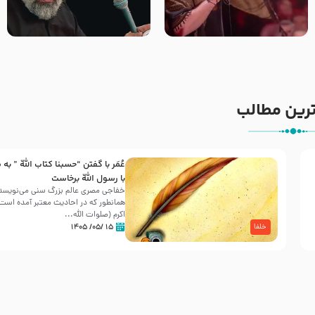
جانا جانا ابی عبدالله – کربلایی
مادر منم مثل تو خمیدم – حاج
جواد مقدم – شب هشتم محرم
محمود کریمی – شهادت حضرت
1448 – هیئت بین الحرمین طهران
رقیه علیها السلام – تیر ۱۴۰۵
هیئت رایة العباس علیه السلام
رین مطالب
عُمَر با گفتن “حسبنا كتاب اللّه ” به
30 صفر المظفر
با رسول اللّه برخاست
خفاجی مصری عالم بزرگ سنی می‌نویسد 
همانطور که در احادیث معتبر آمده است، 
شهادت حضرت علی بن موسی الرضا (علیه السلام) در رو
اکرم (صلوات اللّه...
آخـر صفر سـال 203 هـ .ق. هشـتمین اختر تابناک امامت
۱۵ /۰۵/ ۱۴۰۵
خلفا