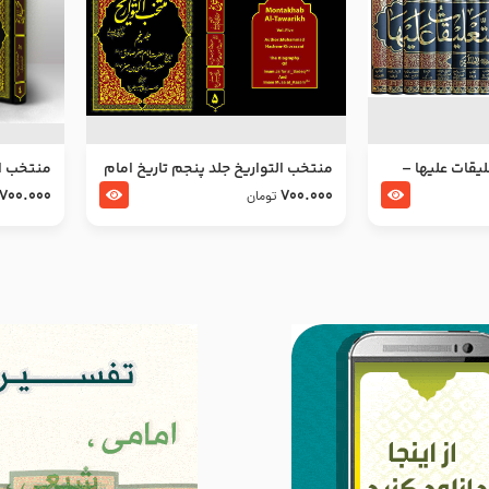
ليقات عليها –
منتخب التواریخ جلد پنجم تاریخ امام
منتخب ال
جعفر صادق و امام موسی بن جعفر
زین العا
700.000
700.000
تومان
علیهما السلام
علیهما ا