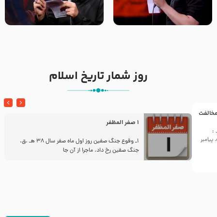
تک ، عبّاس، صاحب دل‌هاست –
من غلام نوکراتم من عاشق
حاج حنیف طاهری – عزاداری شب
کربلاتم – شور زمینه – شب هفتم
تاسوعا 1405
– محرم 1397 – کربلایی
محمدحسین پویانفر
روز شمار تاریخ اسلام
 مخالفت
1 صفر المظفر
:
پیامبر
ز
1ـ وقوع جنگ صفین روز اول ماه صفر سال 38 هـ .ق.
جنگ صفین رخ داد. ماجرا از آن جا