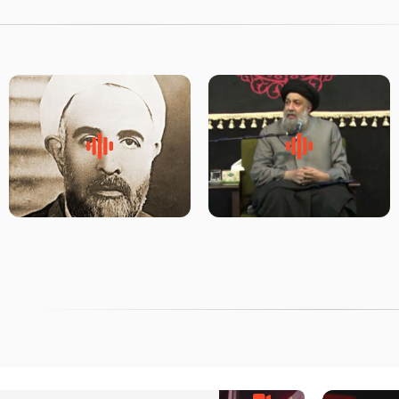
لقب حضرت رقیه سلام الله علیها
روضه‌ی مجلس یزید ملعون و
به چه معناست – حجت الاسلام
اسارت اهل‌بیت علیهم‌السلام –
علوی تهرانی
مرحوم حجت‌الاسلام شیخ علی
محدث زاده