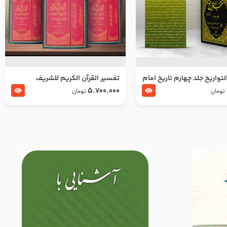
تواریخ جلد چهارم تاریخ امام
تفسير القرآن الكريم للشريف
بدین و امام محمد باقر
المرتضي قدس سرّه
5.700.000
تومان
تومان
لسلام