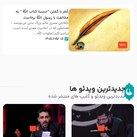
عُمَر با گفتن “حسبنا كتاب اللّه ” به
مخالفت با رسول اللّه برخاست
خفاجی مصری عالم بزرگ سنی می‌نویسد :
همانطور که در احادیث معتبر آمده است،
پیامبر اکرم (صلوات اللّه...
۱۵ /۰۵/ ۱۴۰۵
خلفا
جدیدترین ویدئو ها
جدیدترین ویدئو و کلیپ های منتشر شده