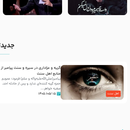
مصداق کربلا – حاج حسین سیب
شور ، حسینا! به‌ حق زهرا «أُنْظُرْ
سرخی
إِلَینا» – عزاداری شب هفتم ماه
محرّم 1405
جدیدت
گریه و عزاداری در سیره و سنت پیامبر از
منابع اهل سنت
پیامبر(صلی‌الله‌علیه‌وآله و سلم) فرمود: عمویم
حمزه گریه کننده‌ای ندارد و پس از حادثه احد،
صفیه خواهر...
۱۵ /۰۵/ ۱۴۰۵
اهل سنت