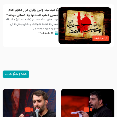
آیا میدانید اولین زائران مزار مطهر امام
حسین (علیه السلام) چه کسانی بودند؟
مرقد مطهر امام حسین (علیه السلام) و قتلگاه
ایشان از لحظه شهادت و حتی پیش از آن،
همواره مورد توجه و ز...
۱۴ /۰۵/ ۱۴۰۵
آیا میدانید؟
همه ویدئو ها