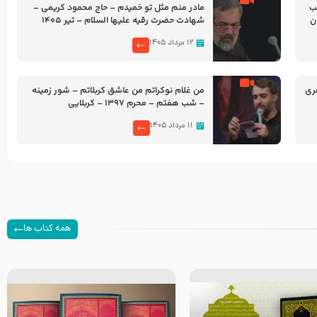
شب
مادر منم مثل تو خمیدم – حاج محمود کریمی –
شهادت حضرت رقیه علیها السلام – تیر ۱۴۰۵
هیئت رایة العباس علیه السلام
۱۲ مرداد ۱۴۰۵
ری
من غلام نوکراتم من عاشق کربلاتم – شور زمینه
– شب هفتم – محرم 1397 – کربلایی
محمدحسین پویانفر
۱۱ مرداد ۱۴۰۵
همه کتاب ها