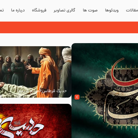
قالات
ویدئوها
صوت ها
گالری تصاویر
فروشگاه
درباره ما
تما
حدیث قرطاس (منابع شیعه)