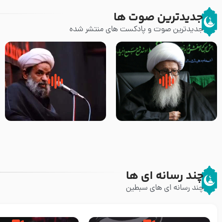
جدیدترین صوت ها
جدیدترین صوت و پادکست های منتشر شده
زوّار اربعین امام حسین (علیه
روضه جانسوز پاره های جگر امام
السلام) با این اشتیاق به زیارت
حسن مجتبی علیه السلام-حجت
بروند – آیت الله وحید خراسانی
الاسلام بندانی
چند رسانه ای ها
چند رسانه ای های سبطین