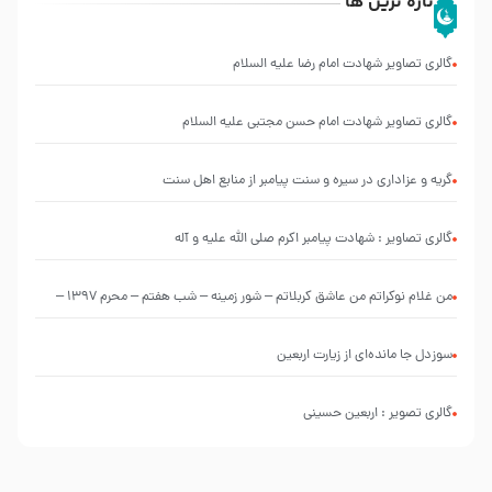
تازه ترین ها
گالری تصاویر شهادت امام رضا علیه السلام
گالری تصاویر شهادت امام حسن مجتبی علیه السلام
گریه و عزاداری در سیره و سنت پیامبر از منابع اهل سنت
گالری تصاویر : شهادت پیامبر اکرم صلی الله علیه و آله
من غلام نوکراتم من عاشق کربلاتم – شور زمینه – شب هفتم – محرم 1397 –
کربلایی محمدحسین پویانفر
سوزدل جا مانده‌ای از زیارت اربعین
گالری تصویر : اربعین حسینی