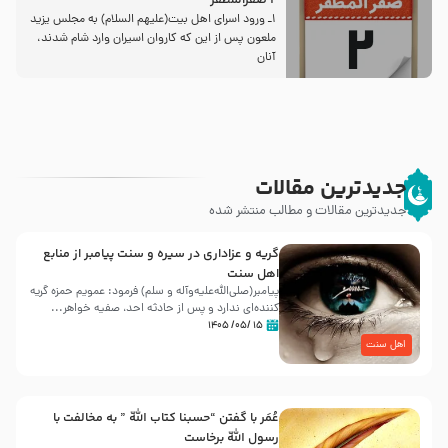
2 صفرالمظفر
1ـ ورود اسراى اهل بیت‌(علیهم السلام) به مجلس یزید
ملعون پس از این كه كاروان اسیران وارد شام شدند،
آنان
جدیدترین مقالات
جدیدترین مقالات و مطالب منتشر شده
گریه و عزاداری در سیره و سنت پیامبر از منابع
اهل سنت
پیامبر(صلی‌الله‌علیه‌وآله و سلم) فرمود: عمویم حمزه گریه
کننده‌ای ندارد و پس از حادثه احد، صفیه خواهر...
۱۵ /۰۵/ ۱۴۰۵
اهل سنت
عُمَر با گفتن “حسبنا كتاب اللّه ” به مخالفت با
رسول اللّه برخاست