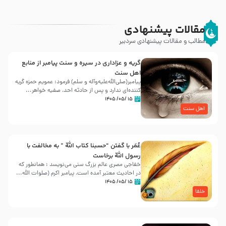
مقالات پیشنهادی
مطالب و مقالات پیشنهادی سردبیر
گریه و عزاداری در سیره و سنت پیامبر از منابع
اهل سنت
پیامبر(صلی‌الله‌علیه‌وآله و سلم) فرمود: عمویم حمزه گریه
کننده‌ای ندارد و پس از حادثه احد، صفیه خواهر...
۱۵ /۰۵/ ۱۴۰۵
اهل سنت
عُمَر با گفتن “حسبنا كتاب اللّه ” به مخالفت با
رسول اللّه برخاست
خفاجی مصری عالم بزرگ سنی می‌نویسد : همانطور که
در احادیث معتبر آمده است، پیامبر اکرم (صلوات اللّه...
۱۵ /۰۵/ ۱۴۰۵
خلفا