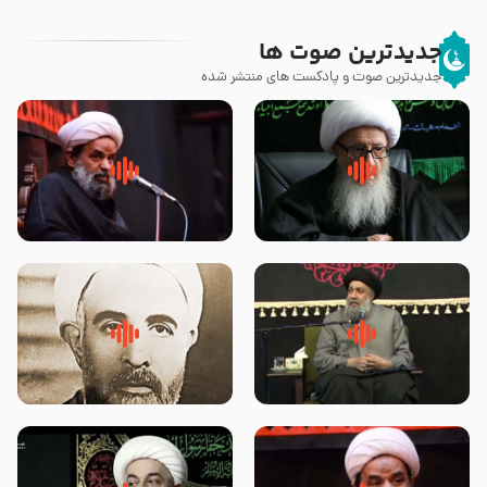
جدیدترین صوت ها
جدیدترین صوت و پادکست های منتشر شده
زوّار اربعین امام حسین (علیه
روضه جانسوز پاره های جگر امام
السلام) با این اشتیاق به زیارت
حسن مجتبی علیه السلام-حجت
بروند – آیت الله وحید خراسانی
الاسلام بندانی
لقب حضرت رقیه سلام الله علیها به
روضه‌ی مجلس یزید ملعون و
چه معناست – حجت الاسلام علوی
اسارت اهل‌بیت علیهم‌السلام –
تهرانی
مرحوم حجت‌الاسلام شیخ علی
محدث زاده