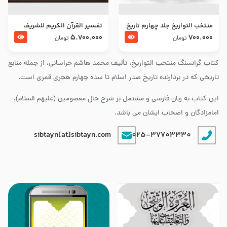
منتخب التواریخ جلد چهارم تاریخ
تفسير القرآن الكريم للشريف
امام زین العابدین و امام محمد
المرتضي قدس سرّه
5.700.000
700.000
تومان
تومان
باقر علیهما السلام
کتاب گرانسنگ منتخب التواريخ، تألیف محمد هاشم خراسانی، از جمله منابع
تاریخی که در بردارنده تاریخ صدر اسلام تا سده چهارم هجری قمری است.
این کتاب به زبان فارسی و مشتمل بر شرح حال معصومین (علیهم السلام)،
امامزادگان و اصحاب ایشان می باشد.
sibtayn[at]sibtayn.com
025-37703330