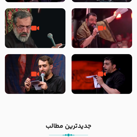
محرّم 1405
جانا جانا ابی عبدالله – کربلایی جواد
مادر منم مثل تو خمیدم – حاج
مقدم – شب هشتم محرم 1448 –
محمود کریمی – شهادت حضرت
هیئت بین الحرمین طهران
رقیه علیها السلام – تیر ۱۴۰۵
هیئت رایة العباس علیه السلام
تک ، عبّاس، صاحب دل‌هاست –
من غلام نوکراتم من عاشق کربلاتم
حاج حنیف طاهری – عزاداری شب
– شور زمینه – شب هفتم – محرم
تاسوعا 1405
1397 – کربلایی محمدحسین
پویانفر
جدیدترین مطالب