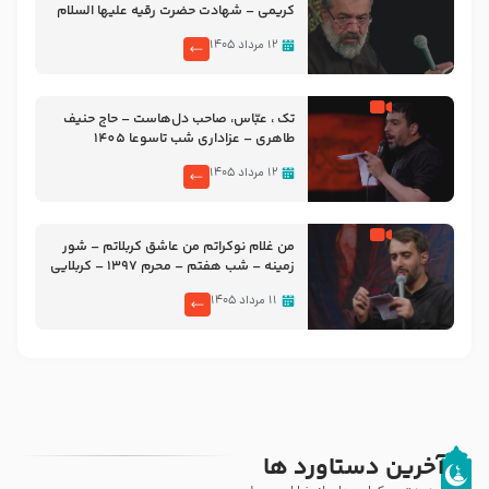
کریمی – شهادت حضرت رقیه علیها السلام
– تیر ۱۴۰۵ هیئت رایة العباس علیه السلام
۱۲ مرداد ۱۴۰۵
تک ، عبّاس، صاحب دل‌هاست – حاج حنیف
طاهری – عزاداری شب تاسوعا 1405
۱۲ مرداد ۱۴۰۵
من غلام نوکراتم من عاشق کربلاتم – شور
زمینه – شب هفتم – محرم 1397 – کربلایی
محمدحسین پویانفر
۱۱ مرداد ۱۴۰۵
آخرین دستاورد ها