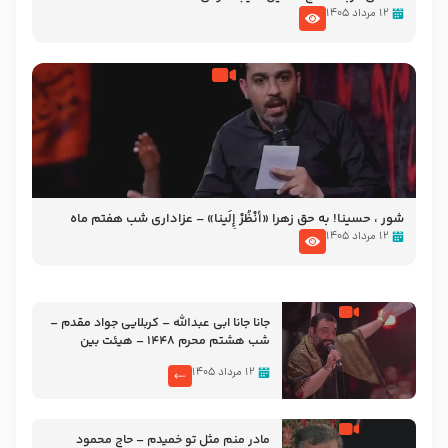
۱۲ مرداد ۱۴۰۵
شور ، حسینا! به‌ حق زهرا «أُنْظُرْ إِلَینا» – عزاداری شب هفتم ماه
محرّم 1405
۱۲ مرداد ۱۴۰۵
جانا جانا ابی عبدالله – کربلایی جواد مقدم –
شب هشتم محرم 1448 – هیئت بین
الحرمین طهران
۱۲ مرداد ۱۴۰۵
مادر منم مثل تو خمیدم – حاج محمود