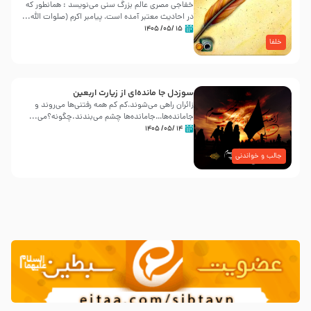
خفاجی مصری عالم بزرگ سنی می‌نویسد : همانطور که
در احادیث معتبر آمده است، پیامبر اکرم (صلوات اللّه...
۱۵ /۰۵/ ۱۴۰۵
خلفا
سوزدل جا مانده‌ای از زیارت اربعین
زائران راهی می‌شوند،کم‌ کم همه رفتنی‌ها می‌روند و
جامانده‌ها…جامانده‌ها چشم می‌بندند.چگونه؟می‌...
۱۴ /۰۵/ ۱۴۰۵
جالب و خواندنی