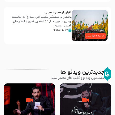
زائران اربعین حسینی
عاشقان و شیفتگان مکتب اهل بیت(ع) به مناسبت
اربعین حسینی سال ۱۴۴۲هجری قمری از استان‌های
المثنی، میسان...
۱۳ /۰۵/ ۱۴۰۵
جالب و خواندنی
جدیدترین ویدئو ها
جدیدترین ویدئو و کلیپ های منتشر شده
مصداق کربلا – حاج حسین سیب
شور ، حسینا! به‌ حق زهرا «أُنْظُرْ
سرخی
إِلَینا» – عزاداری شب هفتم ماه