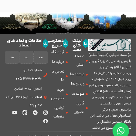
لینک
دسترسی
اطلاعات و نماد های
های
سریع
اعتماد
مفید
فروشگاه
مؤسسه سبطين (عليهماالسلام)
صفحه
با يقين به ضرورت بهره گیرى از
درباره ما
اصلی
فناورى اطلاع رسانى روز،
شماره تماس:
تماس با
وبسایت خود را در تاريخ 17
نوشته ها
37703330-025
ربيع الاول 1424 ق. همزمان با
ما
ویدئو ها
سالروز ميلاد حضرت رسول اكرم
آدرس: قم – خیابان
حریم
(صلی الله علیه و آله) افتتاح
صوت ها
انقلاب – کوچه 26 - پلاک
نمود و هم اكنون با زبان های
خصوصی
گالری
فارسی، عربى، انگلیسی،
47 و 49
قوانین
فرانسوی، آذری و ترکی
تصاویر
استانبولی فعال مى باشد. اين
مقررات
پايگاه اينترنتى مشتمل بر
قسمت هاى متنوع مى باشد.