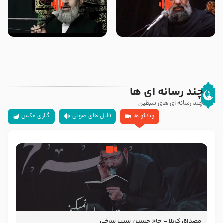
سلام جوانی که امام حسین علیه
زیارتی که اسباب رزق زیاد و عمر
السلام خودش جوابش را دادند
طولانی است حجت السلام حسین
-حجت الاسلام بندانی
یوسفی
چند رسانه ای ها
چند رسانه ای های سبطین
ویدئو ها
فایل های صوتی
گالری عکس
مصداق کربلا – حاج حسین سیب سرخی