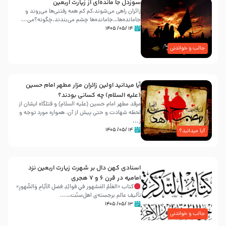
سوزدل جا مانده‌ای از زیارت اربعین
زائران راهی می‌شوند،کم‌ کم همه رفتنی‌ها می‌روند و
جامانده‌ها…جامانده‌ها چشم می‌بندند.چگونه؟می‌...
۱۴ /۰۵/ ۱۴۰۵
جالب و خواندنی
آیا میدانید اولین زائران مزار مطهر امام حسین
(علیه السلام) چه کسانی بودند؟
مرقد مطهر امام حسین (علیه السلام) و قتلگاه ایشان از
لحظه شهادت و حتی پیش از آن، همواره مورد توجه و
ز...
۱۴ /۰۵/ ۱۴۰۵
آیا میدانید؟
اسنادی کهن دال بر شهرت زیارت اربعین نزد
امامیه در قرن ۶ و ۷ هجری
کتاب «العَلَمُ المَشهور في فَوائِدِ فَضلِ الأيّامِ وَالشُّهورِ»
تألیف عالم برجسته‌ی اهل‌سنّت…...
۱۳ /۰۵/ ۱۴۰۵
جالب و خواندنی