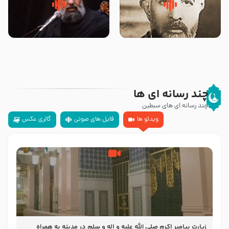
روضه‌ی مجلس یزید ملعون و
سلام جوانی که امام حسین علیه
اسارت اهل‌بیت علیهم‌السلام –
السلام خودش جوابش را دادند
مرحوم حجت‌الاسلام شیخ علی
-حجت الاسلام بندانی
محدث زاده
چند رسانه ای ها
چند رسانه ای های سبطین
ویدئو ها
فایل های صوتی
گالری عکس
زیارت پیامبر اکرم صلی الله علیه و اله و سلم در مدینه به همراه