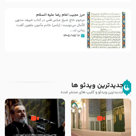
حرز عجیب امام رضا علیه السلام
مرحوم حاج شیخ عباس قمی در کتاب شریف منتهی
الآمال می‌نویسد: (ياسر) خادم مأمون ملعون گفت:
زمانى ك...
۱۷ /۰۵/ ۱۴۰۵
جدیدترین ویدئو ها
جدیدترین ویدئو و کلیپ های منتشر شده
زیارت پیامبر اکرم صلی الله علیه و
اله و سلم در مدینه به همراه
مرگ یا قتل – ملا باسم کربلایی