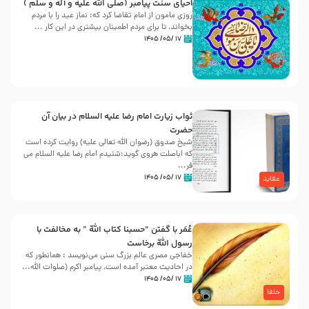
احیای سنت پیامبر (صلی الله علیه و آله و سلّم )
روزی مامون از امام تقاضا کرد که: نماز عید را با مردم
بخواند، تا برای مردم اطمینان بیشتری در این کار ...
۱۷ /۰۵/ ۱۴۰۵
ثواب زیارت امام رضا علیه السلام در بیان آن
حضرت
شیخ صدوق (رضوان الله تعالی علیه) روایت کرده است
که اباصلت هروی گوید:شنیدم امام رضا علیه السلام می
فر...
۱۷ /۰۵/ ۱۴۰۵
عقاید
عُمَر با گفتن “حسبنا كتاب اللّه ” به مخالفت با
رسول اللّه برخاست
خفاجی مصری عالم بزرگ سنی می‌نویسد : همانطور که
در احادیث معتبر آمده است، پیامبر اکرم (صلوات اللّه...
۱۷ /۰۵/ ۱۴۰۵
خلفا