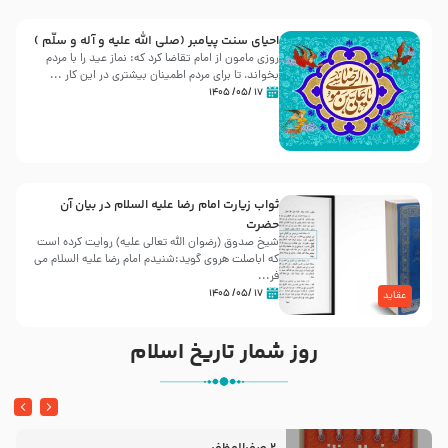
احیای سنت پیامبر (صلی الله علیه و آله و سلّم )
روزی مامون از امام تقاضا کرد که: نماز عید را با مردم
بخواند، تا برای مردم اطمینان بیشتری در این کار ...
۱۷ /۰۵/ ۱۴۰۵
ثواب زیارت امام رضا علیه السلام در بیان آن
حضرت
شیخ صدوق (رضوان الله تعالی علیه) روایت کرده است
که اباصلت هروی گوید:شنیدم امام رضا علیه السلام می
فر...
۱۷ /۰۵/ ۱۴۰۵
عقاید
روز شمار تاریخ اسلام