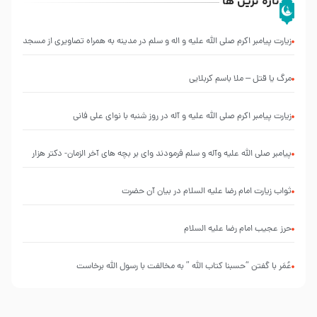
تازه ترین ها
زیارت پیامبر اکرم صلی الله علیه و اله و سلم در مدینه به همراه تصاویری از مسجد
النبی
مرگ یا قتل – ملا باسم کربلایی
زیارت پیامبر اکرم صلی الله علیه و آله در روز شنبه با نوای علی فانی
پیامبر صلی الله علیه وآله و سلم فرمودند وای بر بچه های آخر الزمان- دکتر هزار
ثواب زیارت امام رضا علیه السلام در بیان آن حضرت
حرز عجیب امام رضا علیه السلام
عُمَر با گفتن “حسبنا كتاب اللّه ” به مخالفت با رسول اللّه برخاست