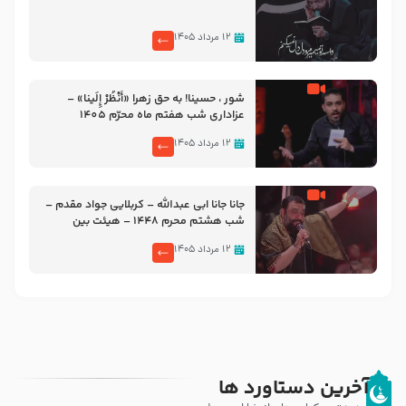
۱۲ مرداد ۱۴۰۵
شور ، حسینا! به‌ حق زهرا «أُنْظُرْ إِلَینا» –
عزاداری شب هفتم ماه محرّم 1405
۱۲ مرداد ۱۴۰۵
جانا جانا ابی عبدالله – کربلایی جواد مقدم –
شب هشتم محرم 1448 – هیئت بین
الحرمین طهران
۱۲ مرداد ۱۴۰۵
آخرین دستاورد ها