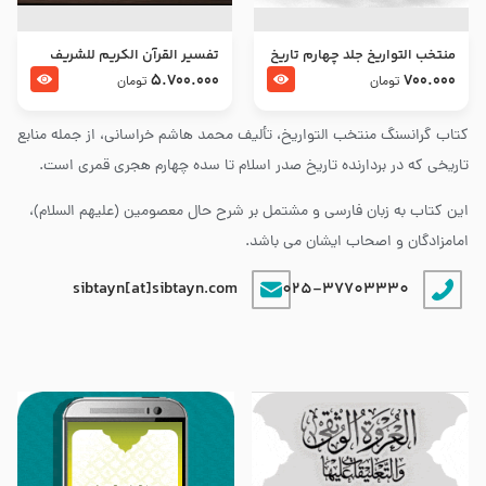
منتخب التواریخ جلد چهارم تاریخ
تفسير القرآن الكريم للشريف
امام زین العابدین و امام محمد
المرتضي قدس سرّه
5.700.000
700.000
تومان
تومان
باقر علیهما السلام
کتاب گرانسنگ منتخب التواريخ، تألیف محمد هاشم خراسانی، از جمله منابع
تاریخی که در بردارنده تاریخ صدر اسلام تا سده چهارم هجری قمری است.
این کتاب به زبان فارسی و مشتمل بر شرح حال معصومین (علیهم السلام)،
امامزادگان و اصحاب ایشان می باشد.
sibtayn[at]sibtayn.com
025-37703330