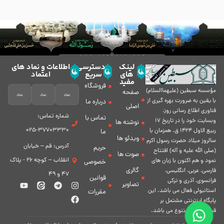
لینک
دسترسی
اطلاعات و نماد های
های
سریع
اعتماد
مفید
فروشگاه
مؤسسه سبطين (عليهماالسلام)
صفحه
با يقين به ضرورت بهره گیرى از
درباره ما
اصلی
فناورى اطلاع رسانى روز،
شماره تماس:
تماس با
وبسایت خود را در تاريخ 17
نوشته ها
37703330-025
ربيع الاول 1424 ق. همزمان با
ما
ویدئو ها
سالروز ميلاد حضرت رسول اكرم
آدرس: قم – خیابان
حریم
(صلی الله علیه و آله) افتتاح
صوت ها
انقلاب – کوچه 26 - پلاک
نمود و هم اكنون با زبان های
خصوصی
گالری
فارسی، عربى، انگلیسی،
47 و 49
قوانین
فرانسوی، آذری و ترکی
تصاویر
استانبولی فعال مى باشد. اين
مقررات
پايگاه اينترنتى مشتمل بر
قسمت هاى متنوع مى باشد.