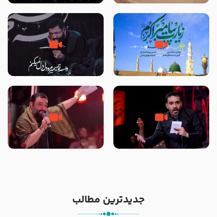
تصاویری از مسجد النبی
زیارت پیامبر اکرم صلی الله علیه و
مصداق کربلا – حاج حسین سیب
آله در روز شنبه با نوای علی فانی
سرخی
شور ، حسینا! به‌ حق زهرا «أُنْظُرْ
جانا جانا ابی عبدالله – کربلایی جواد
إِلَینا» – عزاداری شب هفتم ماه
مقدم – شب هشتم محرم 1448 –
محرّم 1405
هیئت بین الحرمین طهران
جدیدترین مطالب