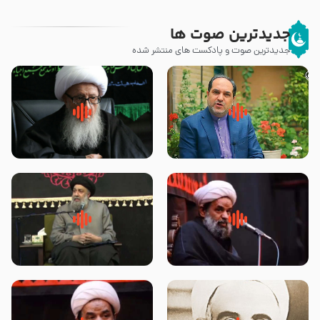
جدیدترین صوت ها
جدیدترین صوت و پادکست های منتشر شده
پیامبر صلی الله علیه وآله و سلم
زوّار اربعین امام حسین (علیه
فرمودند وای بر بچه های آخر
السلام) با این اشتیاق به زیارت
الزمان- دکتر هزار
بروند – آیت الله وحید خراسانی
روضه جانسوز پاره های جگر امام
لقب حضرت رقیه سلام الله علیها به
حسن مجتبی علیه السلام-حجت
چه معناست – حجت الاسلام علوی
الاسلام بندانی
تهرانی