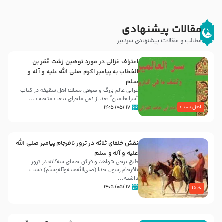
مقالات پیشنهادی
مطالب و مقالات پیشنهادی سردبیر
اعتراف غزالی در مورد توهین زشت عُمَر بن
الخطاب به پیامبر اکرم صلی الله علیه و آله و
سلم
غزالی عالم بزرگ و صوفی مسلك اهل سقيفه در کتاب
“سرالعالمین” بعد از نقل ماجرای بیعت متخلف ...
اهل سنت
۱۷ /۰۵/ ۱۴۰۵
نقش خلفای ثلاثه در ترور نافرجام پیامبر صلی الله
علیه و آله و سلم
طبق برخی شواهد و قرائن خلفای سه‌گانه در ترور
نافرجام رسول خدا (صلی‌الله‌علیه‌و‌آله‌وسلّم) دست
داشته‌...
۱۷ /۰۵/ ۱۴۰۵
خلفا