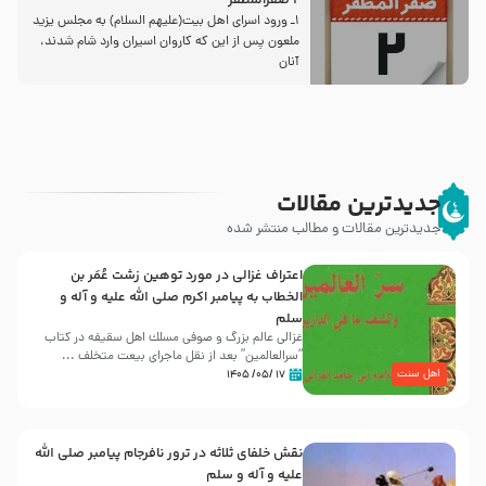
2 صفرالمظفر
1ـ ورود اسراى اهل بیت‌(علیهم السلام) به مجلس یزید
ملعون پس از این كه كاروان اسیران وارد شام شدند،
آنان
جدیدترین مقالات
جدیدترین مقالات و مطالب منتشر شده
اعتراف غزالی در مورد توهین زشت عُمَر بن
الخطاب به پیامبر اکرم صلی الله علیه و آله و
سلم
غزالی عالم بزرگ و صوفی مسلك اهل سقيفه در کتاب
“سرالعالمین” بعد از نقل ماجرای بیعت متخلف ...
اهل سنت
۱۷ /۰۵/ ۱۴۰۵
نقش خلفای ثلاثه در ترور نافرجام پیامبر صلی الله
علیه و آله و سلم