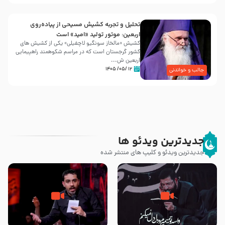
تحلیل و تجربه کشیش مسیحی از پیاده‌روی
اربعین: موتور تولید «امید» است
کشیش «مالخاز سونگیو لاچفیلی» یکی از کشیش های
کشور گرجستان است که در مراسم شکوهمند راهپیمایی
اربعین ش...
۱۲ /۰۵/ ۱۴۰۵
جالب و خواندنی
جدیدترین ویدئو ها
جدیدترین ویدئو و کلیپ های منتشر شده
مصداق کربلا – حاج حسین سیب
شور ، حسینا! به‌ حق زهرا «أُنْظُرْ
سرخی
إِلَینا» – عزاداری شب هفتم ماه