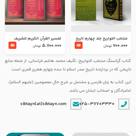
منتخب التواریخ جلد چهارم تاریخ
تفسير القرآن الكريم للشريف
امام زین العابدین و امام محمد
المرتضي قدس سرّه
5.700.000
700.000
تومان
تومان
باقر علیهما السلام
کتاب گرانسنگ منتخب التواريخ، تألیف محمد هاشم خراسانی، از جمله منابع
تاریخی که در بردارنده تاریخ صدر اسلام تا سده چهارم هجری قمری است.
این کتاب به زبان فارسی و مشتمل بر شرح حال معصومین (علیهم السلام)،
امامزادگان و اصحاب ایشان می باشد.
sibtayn[at]sibtayn.com
025-37703330