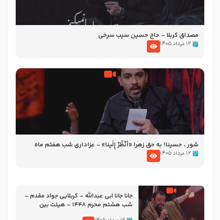
مصداق کربلا – حاج حسین سیب سرخی
۱۲ مرداد ۱۴۰۵
شور ، حسینا! به‌ حق زهرا «أُنْظُرْ إِلَینا» – عزاداری شب هفتم ماه
محرّم 1405
۱۲ مرداد ۱۴۰۵
جانا جانا ابی عبدالله – کربلایی جواد مقدم –
شب هشتم محرم 1448 – هیئت بین
الحرمین طهران