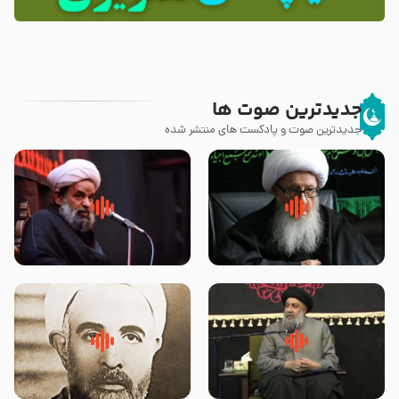
جدیدترین صوت ها
جدیدترین صوت و پادکست های منتشر شده
زوّار اربعین امام حسین (علیه
روضه جانسوز پاره های جگر امام
السلام) با این اشتیاق به زیارت
حسن مجتبی علیه السلام-حجت
بروند – آیت الله وحید خراسانی
الاسلام بندانی
لقب حضرت رقیه سلام الله علیها به
روضه‌ی مجلس یزید ملعون و
چه معناست – حجت الاسلام علوی
اسارت اهل‌بیت علیهم‌السلام –