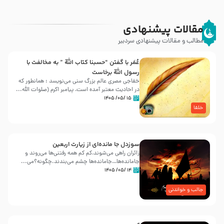
مقالات پیشنهادی
مطالب و مقالات پیشنهادی سردبیر
عُمَر با گفتن “حسبنا كتاب اللّه ” به مخالفت با
رسول اللّه برخاست
خفاجی مصری عالم بزرگ سنی می‌نویسد : همانطور که
در احادیث معتبر آمده است، پیامبر اکرم (صلوات اللّه...
۱۵ /۰۵/ ۱۴۰۵
خلفا
سوزدل جا مانده‌ای از زیارت اربعین
زائران راهی می‌شوند،کم‌ کم همه رفتنی‌ها می‌روند و
جامانده‌ها…جامانده‌ها چشم می‌بندند.چگونه؟می‌...
۱۴ /۰۵/ ۱۴۰۵
جالب و خواندنی