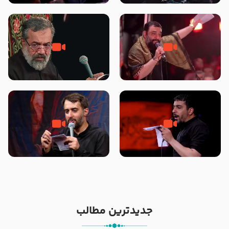
محرّم 1405
جانا جانا ابی عبدالله – کربلایی جواد
مادر منم مثل تو خمیدم – حاج
مقدم – شب هشتم محرم 1448 –
محمود کریمی – شهادت حضرت
هیئت بین الحرمین طهران
رقیه علیها السلام – تیر ۱۴۰۵
هیئت رایة العباس علیه السلام
تک ، عبّاس، صاحب دل‌هاست –
من غلام نوکراتم من عاشق کربلاتم
حاج حنیف طاهری – عزاداری شب
– شور زمینه – شب هفتم – محرم
تاسوعا 1405
1397 – کربلایی محمدحسین
پویانفر
جدیدترین مطالب