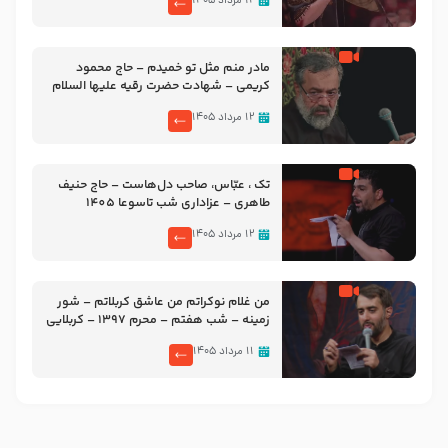
۱۲ مرداد ۱۴۰۵
مادر منم مثل تو خمیدم – حاج محمود
کریمی – شهادت حضرت رقیه علیها السلام
– تیر ۱۴۰۵ هیئت رایة العباس علیه السلام
۱۲ مرداد ۱۴۰۵
تک ، عبّاس، صاحب دل‌هاست – حاج حنیف
طاهری – عزاداری شب تاسوعا 1405
۱۲ مرداد ۱۴۰۵
من غلام نوکراتم من عاشق کربلاتم – شور
زمینه – شب هفتم – محرم 1397 – کربلایی
محمدحسین پویانفر
۱۱ مرداد ۱۴۰۵