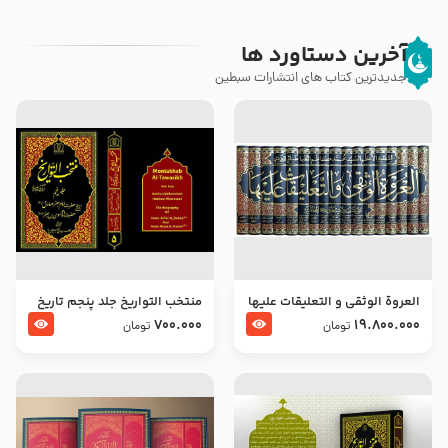
آخرین دستاورد ها
جدیدترین کتاب های انتشارات سبطین
العروة الوثقى و التعليقات عليها
منتخب التواریخ جلد پنجم تاریخ
– طرح جدید
امام جعفر صادق و امام موسی
700.000
19.800.000
تومان
تومان
بن جعفر علیهما السلام