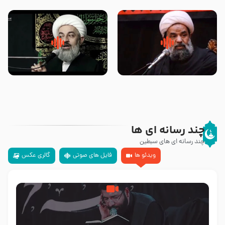
تهرانی
مرحوم حجت‌الاسلام شیخ علی
محدث زاده
سلام جوانی که امام حسین علیه
زیارتی که اسباب رزق زیاد و عمر
السلام خودش جوابش را دادند
طولانی است حجت السلام حسین
-حجت الاسلام بندانی
یوسفی
چند رسانه ای ها
چند رسانه ای های سبطین
ویدئو ها
فایل های صوتی
گالری عکس