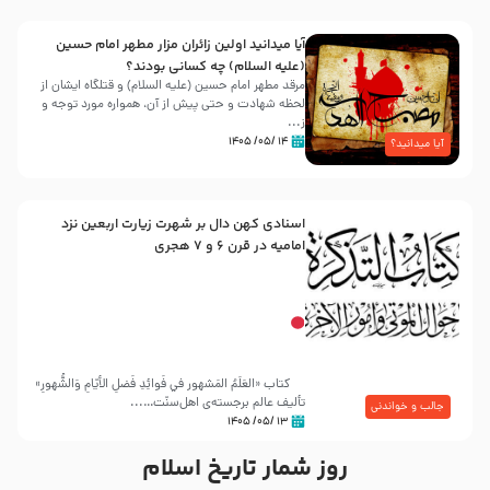
آیا میدانید اولین زائران مزار مطهر امام حسین
(علیه السلام) چه کسانی بودند؟
مرقد مطهر امام حسین (علیه السلام) و قتلگاه ایشان از
لحظه شهادت و حتی پیش از آن، همواره مورد توجه و
ز...
۱۴ /۰۵/ ۱۴۰۵
آیا میدانید؟
اسنادی کهن دال بر شهرت زیارت اربعین نزد
امامیه در قرن ۶ و ۷ هجری
کتاب «العَلَمُ المَشهور في فَوائِدِ فَضلِ الأيّامِ وَالشُّهورِ»
تألیف عالم برجسته‌ی اهل‌سنّت…...
جالب و خواندنی
۱۳ /۰۵/ ۱۴۰۵
روز شمار تاریخ اسلام