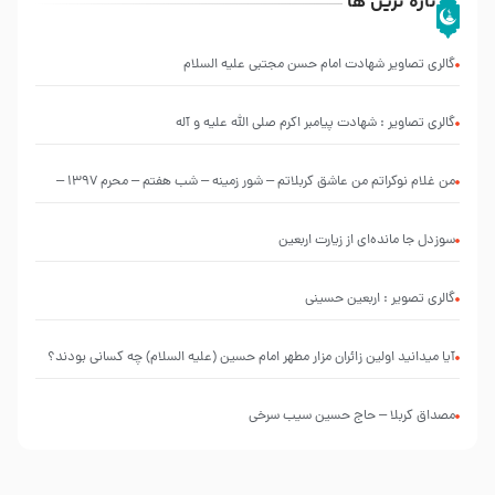
تازه ترین ها
گالری تصاویر شهادت امام حسن مجتبی علیه السلام
گالری تصاویر : شهادت پیامبر اکرم صلی الله علیه و آله
من غلام نوکراتم من عاشق کربلاتم – شور زمینه – شب هفتم – محرم 1397 –
کربلایی محمدحسین پویانفر
سوزدل جا مانده‌ای از زیارت اربعین
گالری تصویر : اربعین حسینی
آیا میدانید اولین زائران مزار مطهر امام حسین (علیه السلام) چه کسانی بودند؟
مصداق کربلا – حاج حسین سیب سرخی