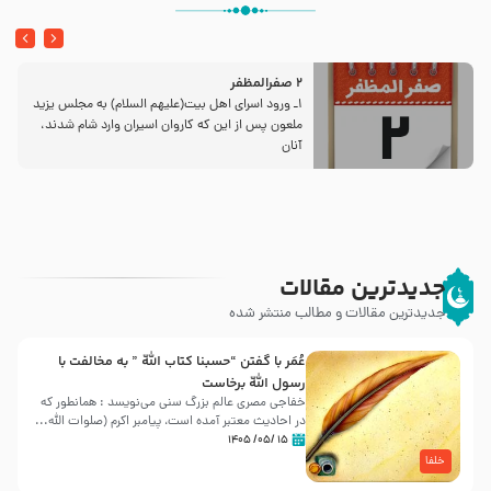
2 صفرالمظفر
1ـ ورود اسراى اهل بیت‌(علیهم السلام) به مجلس یزید
ملعون پس از این كه كاروان اسیران وارد شام شدند،
آنان
جدیدترین مقالات
جدیدترین مقالات و مطالب منتشر شده
عُمَر با گفتن “حسبنا كتاب اللّه ” به مخالفت با
رسول اللّه برخاست
خفاجی مصری عالم بزرگ سنی می‌نویسد : همانطور که
در احادیث معتبر آمده است، پیامبر اکرم (صلوات اللّه...
۱۵ /۰۵/ ۱۴۰۵
خلفا