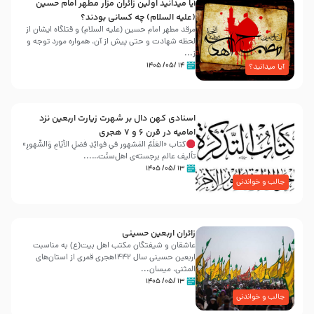
آیا میدانید اولین زائران مزار مطهر امام حسین
(علیه السلام) چه کسانی بودند؟
مرقد مطهر امام حسین (علیه السلام) و قتلگاه ایشان از
لحظه شهادت و حتی پیش از آن، همواره مورد توجه و
ز...
۱۴ /۰۵/ ۱۴۰۵
آیا میدانید؟
اسنادی کهن دال بر شهرت زیارت اربعین نزد
امامیه در قرن ۶ و ۷ هجری
کتاب «العَلَمُ المَشهور في فَوائِدِ فَضلِ الأيّامِ وَالشُّهورِ»
تألیف عالم برجسته‌ی اهل‌سنّت…...
۱۳ /۰۵/ ۱۴۰۵
جالب و خواندنی
زائران اربعین حسینی
عاشقان و شیفتگان مکتب اهل بیت(ع) به مناسبت
اربعین حسینی سال ۱۴۴۲هجری قمری از استان‌های
المثنی، میسان...
۱۳ /۰۵/ ۱۴۰۵
جالب و خواندنی