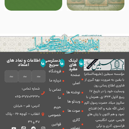
لینک
دسترسی
اطلاعات و نماد های
های
سریع
اعتماد
مفید
فروشگاه
مؤسسه سبطين (عليهماالسلام)
صفحه
با يقين به ضرورت بهره گیرى از
درباره ما
اصلی
فناورى اطلاع رسانى روز،
شماره تماس:
تماس با
وبسایت خود را در تاريخ 17
نوشته ها
37703330-025
ربيع الاول 1424 ق. همزمان با
ما
ویدئو ها
سالروز ميلاد حضرت رسول اكرم
آدرس: قم – خیابان
حریم
(صلی الله علیه و آله) افتتاح
صوت ها
انقلاب – کوچه 26 - پلاک
نمود و هم اكنون با زبان های
خصوصی
گالری
فارسی، عربى، انگلیسی،
47 و 49
قوانین
فرانسوی، آذری و ترکی
تصاویر