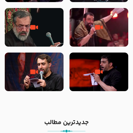
محرّم 1405
جانا جانا ابی عبدالله – کربلایی جواد
مادر منم مثل تو خمیدم – حاج
مقدم – شب هشتم محرم 1448 –
محمود کریمی – شهادت حضرت
هیئت بین الحرمین طهران
رقیه علیها السلام – تیر ۱۴۰۵
هیئت رایة العباس علیه السلام
تک ، عبّاس، صاحب دل‌هاست –
من غلام نوکراتم من عاشق کربلاتم
حاج حنیف طاهری – عزاداری شب
– شور زمینه – شب هفتم – محرم
تاسوعا 1405
1397 – کربلایی محمدحسین
پویانفر
جدیدترین مطالب