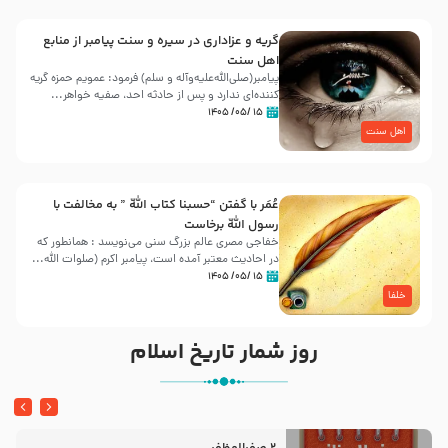
گریه و عزاداری در سیره و سنت پیامبر از منابع
اهل سنت
پیامبر(صلی‌الله‌علیه‌وآله و سلم) فرمود: عمویم حمزه گریه
کننده‌ای ندارد و پس از حادثه احد، صفیه خواهر...
۱۵ /۰۵/ ۱۴۰۵
اهل سنت
عُمَر با گفتن “حسبنا كتاب اللّه ” به مخالفت با
رسول اللّه برخاست
خفاجی مصری عالم بزرگ سنی می‌نویسد : همانطور که
در احادیث معتبر آمده است، پیامبر اکرم (صلوات اللّه...
۱۵ /۰۵/ ۱۴۰۵
خلفا
روز شمار تاریخ اسلام