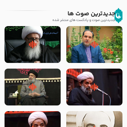
جدیدترین صوت ها
جدیدترین صوت و پادکست های منتشر شده
پیامبر صلی الله علیه وآله و سلم
زوّار اربعین امام حسین (علیه
فرمودند وای بر بچه های آخر
السلام) با این اشتیاق به زیارت
الزمان- دکتر هزار
بروند – آیت الله وحید خراسانی
روضه جانسوز پاره های جگر امام
لقب حضرت رقیه سلام الله علیها به
حسن مجتبی علیه السلام-حجت
چه معناست – حجت الاسلام علوی
الاسلام بندانی
تهرانی