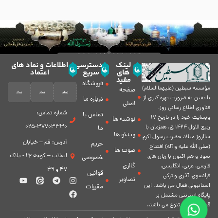
لینک
دسترسی
اطلاعات و نماد های
های
سریع
اعتماد
مفید
فروشگاه
مؤسسه سبطين (عليهماالسلام)
صفحه
با يقين به ضرورت بهره گیرى از
درباره ما
اصلی
فناورى اطلاع رسانى روز،
شماره تماس:
تماس با
وبسایت خود را در تاريخ 17
نوشته ها
37703330-025
ربيع الاول 1424 ق. همزمان با
ما
ویدئو ها
سالروز ميلاد حضرت رسول اكرم
آدرس: قم – خیابان
حریم
(صلی الله علیه و آله) افتتاح
صوت ها
انقلاب – کوچه 26 - پلاک
نمود و هم اكنون با زبان های
خصوصی
گالری
فارسی، عربى، انگلیسی،
47 و 49
قوانین
فرانسوی، آذری و ترکی
تصاویر
استانبولی فعال مى باشد. اين
مقررات
پايگاه اينترنتى مشتمل بر
قسمت هاى متنوع مى باشد.