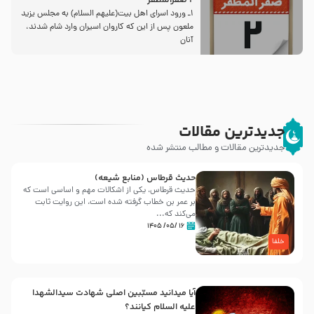
2 صفرالمظفر
1ـ ورود اسراى اهل بیت‌(علیهم السلام) به مجلس یزید
ملعون پس از این كه كاروان اسیران وارد شام شدند،
آنان
جدیدترین مقالات
جدیدترین مقالات و مطالب منتشر شده
حدیث قرطاس (منابع شیعه)
حدیث قرطاس، یکی از اشکالات مهم و اساسی است که
بر عمر بن خطاب گرفته شده است، این روایت ثابت
می‌کند که...
۱۶ /۰۵/ ۱۴۰۵
خلفا
آیا میدانید مسبّبین اصلی شهادت سیدالشهدا
علیه ‌السلام کیانند؟