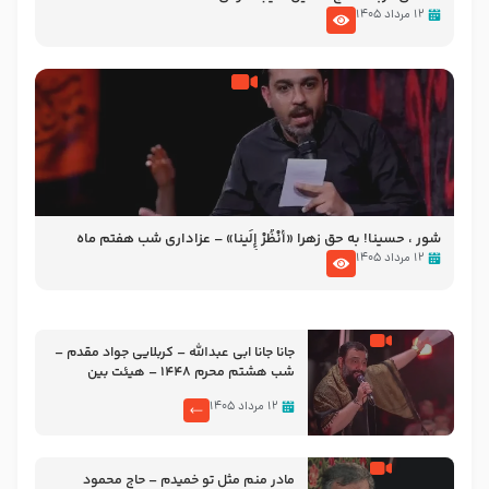
۱۲ مرداد ۱۴۰۵
شور ، حسینا! به‌ حق زهرا «أُنْظُرْ إِلَینا» – عزاداری شب هفتم ماه
محرّم 1405
۱۲ مرداد ۱۴۰۵
جانا جانا ابی عبدالله – کربلایی جواد مقدم –
شب هشتم محرم 1448 – هیئت بین
الحرمین طهران
۱۲ مرداد ۱۴۰۵
مادر منم مثل تو خمیدم – حاج محمود