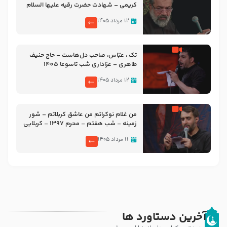
کریمی – شهادت حضرت رقیه علیها السلام
– تیر ۱۴۰۵ هیئت رایة العباس علیه السلام
۱۲ مرداد ۱۴۰۵
تک ، عبّاس، صاحب دل‌هاست – حاج حنیف
طاهری – عزاداری شب تاسوعا 1405
۱۲ مرداد ۱۴۰۵
من غلام نوکراتم من عاشق کربلاتم – شور
زمینه – شب هفتم – محرم 1397 – کربلایی
محمدحسین پویانفر
۱۱ مرداد ۱۴۰۵
آخرین دستاورد ها