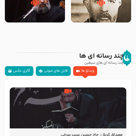
روضه‌ی مجلس یزید ملعون و
سلام جوانی که امام حسین علیه
اسارت اهل‌بیت علیهم‌السلام –
السلام خودش جوابش را دادند
مرحوم حجت‌الاسلام شیخ علی
-حجت الاسلام بندانی
محدث زاده
چند رسانه ای ها
چند رسانه ای های سبطین
ویدئو ها
فایل های صوتی
گالری عکس
مصداق کربلا – حاج حسین سیب سرخی