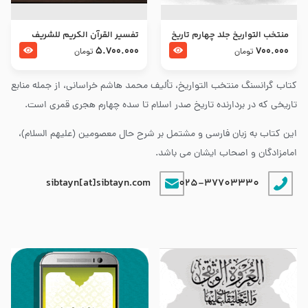
منتخب التواریخ جلد چهارم تاریخ
تفسير القرآن الكريم للشريف
امام زین العابدین و امام محمد
المرتضي قدس سرّه
5.700.000
700.000
تومان
تومان
باقر علیهما السلام
کتاب گرانسنگ منتخب التواريخ، تألیف محمد هاشم خراسانی، از جمله منابع
تاریخی که در بردارنده تاریخ صدر اسلام تا سده چهارم هجری قمری است.
این کتاب به زبان فارسی و مشتمل بر شرح حال معصومین (علیهم السلام)،
امامزادگان و اصحاب ایشان می باشد.
sibtayn[at]sibtayn.com
025-37703330