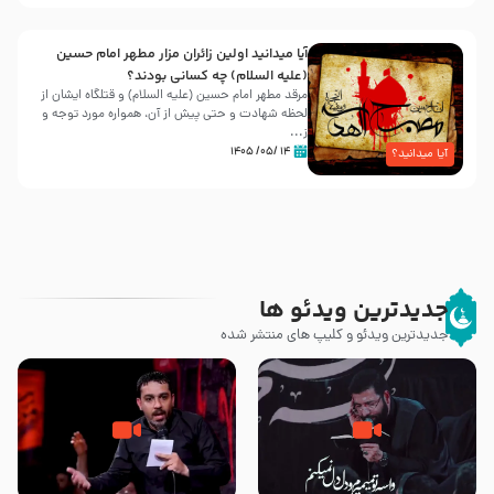
آیا میدانید اولین زائران مزار مطهر امام حسین
(علیه السلام) چه کسانی بودند؟
مرقد مطهر امام حسین (علیه السلام) و قتلگاه ایشان از
لحظه شهادت و حتی پیش از آن، همواره مورد توجه و
ز...
۱۴ /۰۵/ ۱۴۰۵
آیا میدانید؟
جدیدترین ویدئو ها
جدیدترین ویدئو و کلیپ های منتشر شده
مصداق کربلا – حاج حسین سیب
شور ، حسینا! به‌ حق زهرا «أُنْظُرْ
سرخی
إِلَینا» – عزاداری شب هفتم ماه