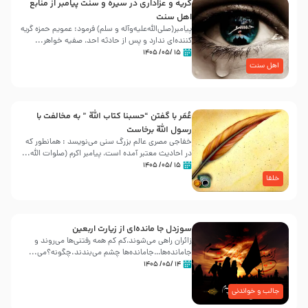
گریه و عزاداری در سیره و سنت پیامبر از منابع
اهل سنت
پیامبر(صلی‌الله‌علیه‌وآله و سلم) فرمود: عمویم حمزه گریه
کننده‌ای ندارد و پس از حادثه احد، صفیه خواهر...
۱۵ /۰۵/ ۱۴۰۵
اهل سنت
عُمَر با گفتن “حسبنا كتاب اللّه ” به مخالفت با
رسول اللّه برخاست
خفاجی مصری عالم بزرگ سنی می‌نویسد : همانطور که
در احادیث معتبر آمده است، پیامبر اکرم (صلوات اللّه...
۱۵ /۰۵/ ۱۴۰۵
خلفا
سوزدل جا مانده‌ای از زیارت اربعین
زائران راهی می‌شوند،کم‌ کم همه رفتنی‌ها می‌روند و
جامانده‌ها…جامانده‌ها چشم می‌بندند.چگونه؟می‌...
۱۴ /۰۵/ ۱۴۰۵
جالب و خواندنی